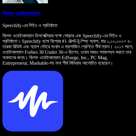
ক্লিফ ওয়েইৎজম্যান
Speechify-এর সিইও ও প্রতিষ্ঠাতা
ক্লিফ ওয়েইৎজম্যান ডিসলেক্সিয়ার পক্ষে সোচ্চার এবং Speechify-এর সিইও ও
প্রতিষ্ঠাতা। Speechify হলো বিশ্বের #1 টেক্সট-টু-স্পিচ অ্যাপ, যার ১,০০,০০০+ ৫-
তারকা রিভিউ এবং অ্যাপ স্টোরে সংবাদ ও ম্যাগাজিন শ্রেণিতে শীর্ষ স্থান। ২০১৭ সালে,
ওয়েইৎজম্যান Forbes 30 Under 30-এ ছিলেন, ওয়েব আরও সহজলভ্য করতে তার
অবদানের জন্য। ক্লিফ ওয়েইৎজম্যান EdSurge, Inc., PC Mag,
Entrepreneur, Mashable-সহ নানা শীর্ষ মিডিয়ায় আলোচিত হয়েছেন।