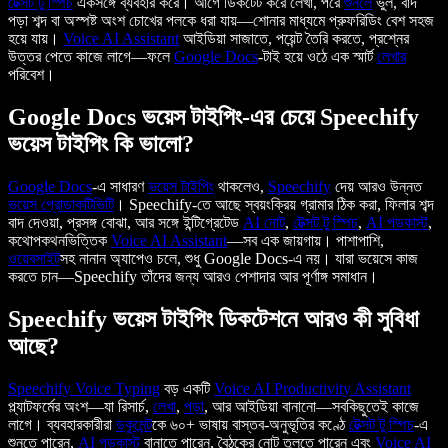
টেক্সট টু স্পিচ
একসঙ্গে ব্যবহার করে। আগে ডিকটেট করে লেখা, পরে
শুনলে
ভুল, বাদ
পড়া শব্দ বা অস্পষ্ট অংশ চোখের পলকে ধরা যায়—শোনার মাধ্যমে প্রুফরিডিং বেশ সহজ
হয়ে যায়।
Voice AI Assistant
আইডিয়া সাজাতে, পয়েন্ট তৈরি করতে, প্রশ্নের
উত্তর পেতে কাজে লাগে—ফলে
Google Docs
-টাই হয়ে ওঠে এক স্মার্ট
লেখার
পরিবেশ।
Google Docs ভয়েস টাইপিং-এর চেয়ে Speechify
ভয়েস টাইপিং কি ভালো?
Google Docs
-এ সাধারণ
ভয়েস টাইপিং
থাকলেও,
Speechify
দেয় আরও উন্নত
ভয়েস প্রোডাকটিভিটি
। Speechify-তে আছে স্বয়ংক্রিয় গ্রামার ঠিক করা, ফিলার শব্দ
বাদ দেওয়া, প্রসঙ্গ বোঝা, আর সঙ্গে ইন্টিগ্রেটেড
AI নোট
,
টেক্সট টু স্পিচ
,
AI পডকাস্ট
,
কথোপকথনভিত্তিক
Voice AI Assistant
—সব এক জায়গায়। পাশাপাশি,
ওয়েবসাইট
সহ নানান অ্যাপেও চলে, শুধু Google Docs-এ নয়। যারা ভয়েসে কাজ
করতে চান—Speechify তাঁদের জন্য আরও পেশাদার আর পূর্ণাঙ্গ সমাধান।
Speechify ভয়েস টাইপিং ডিকটেশনে আরও কী সুবিধা
আছে?
Speechify
Voice Typing
বড় একটি
Voice AI Productivity Assistant
প্ল্যাটফর্মের অংশ—যা রিসার্চ,
লেখা
,
পড়া
, আর আইডিয়া বানানো—সবকিছুতেই কাজে
লাগে। ব্যবহারকারীরা
ডকুমেন্ট
কে ৬০+ ভাষায় বাস্তব-অনুভূতির কণ্ঠে
টেক্সট টু স্পিচ
-এ
শুনতে পারেন,
AI পডকাস্ট
বানাতে পারেন, বৈঠকের নোট তুলতে পারেন এবং
Voice AI