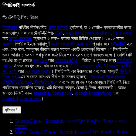
স্পিচিফাই সম্পর্কে
#১ টেক্সট-টু-স্পিচ রিডার
স্পিচিফাই
পৃথিবীর শীর্ষস্থানীয়
টেক্সট-টু-স্পিচ
প্ল্যাটফর্ম, যা ৫ কোটি+ ব্যবহারকারীর কাছে
ভরসাযোগ্য এবং এর টেক্সট-টু-স্পিচ
iOS
,
অ্যান্ড্রয়েড
,
ক্রোম এক্সটেনশন
,
ওয়েব অ্যাপ
আর
ম্যাক ডেস্কটপ
অ্যাপসে ৫ লক্ষ+ ফাইভ-স্টার রিভিউ পেয়েছে। ২০২৫ সালে
অ্যাপল
স্পিচিফাই-কে মর্যাদাপূর্ণ
অ্যাপল ডিজাইন অ্যাওয়ার্ড
প্রদান করে
WWDC
-তে
এবং একে বলে, “মানুষের জীবনে দারুণ সহায়ক একটি গুরুত্বপূর্ণ রিসোর্স।” স্পিচিফাই
৬০+ ভাষায় ১,০০০+ প্রাকৃতিক কণ্ঠ নিয়ে প্রায় ২০০ দেশে ব্যবহৃত হচ্ছে। সেলিব্রিটি
কণ্ঠের মধ্যে রয়েছে
স্নুপ ডগ
আর
গুইনেথ পেল্ট্রো
। নির্মাতা ও ব্যবসার জন্য
স্পিচিফাই
স্টুডিও
উন্নত সব টুল দেয়, যার মধ্যে রয়েছে
AI ভয়েস জেনারেটর
,
AI ভয়েস ক্লোনিং
,
AI ডাবিং
আর
AI ভয়েস চেঞ্জার
। স্পিচিফাই-এর উচ্চমানের এবং খরচ-সাশ্রয়ী
টেক্সট-টু-
স্পিচ API
-এর মাধ্যমে অসংখ্য শীর্ষ পণ্য সম্ভব হয়েছে।
দ্য ওয়াল স্ট্রিট জার্নাল
,
CNBC
,
Forbes
,
TechCrunch
এবং অন্যান্য বড় সংবাদমাধ্যমে স্পিচিফাই নিয়ে
প্রতিবেদন প্রকাশিত হয়েছে; এটি বিশ্বের সর্ববৃহৎ টেক্সট-টু-স্পিচ প্রদানকারী। আরও
জানতে ভিজিট করুন
speechify.com/news
,
speechify.com/blog
এবং
speechify.com/press
।
সূচিপত্র
Google Docs-এ Speechify ভয়েস টাইপিং ডিকটেশন কীভাবে ব্যবহার
করবেন?
Mac-এ Google Docs-এ Speechify ভয়েস টাইপিং ডিকটেশন কীভাবে