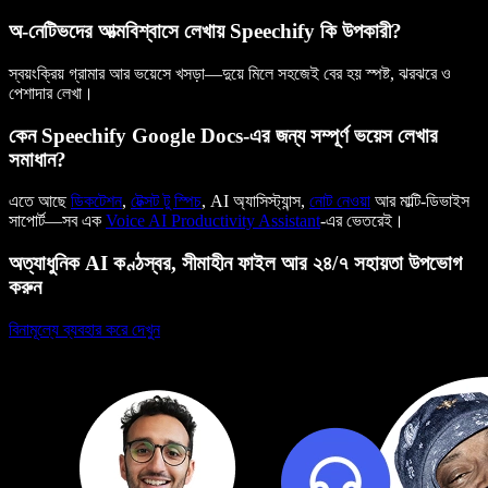
অ-নেটিভদের আত্মবিশ্বাসে লেখায় Speechify কি উপকারী?
স্বয়ংক্রিয় গ্রামার আর ভয়েসে খসড়া—দুয়ে মিলে সহজেই বের হয় স্পষ্ট, ঝরঝরে ও
পেশাদার লেখা।
কেন Speechify Google Docs-এর জন্য সম্পূর্ণ ভয়েস লেখার
সমাধান?
এতে আছে
ডিকটেশন
,
টেক্সট টু স্পিচ
, AI অ্যাসিস্ট্যান্স,
নোট নেওয়া
আর মাল্টি-ডিভাইস
সাপোর্ট—সব এক
Voice AI Productivity Assistant
-এর ভেতরেই।
অত্যাধুনিক AI কণ্ঠস্বর, সীমাহীন ফাইল আর ২৪/৭ সহায়তা উপভোগ
করুন
বিনামূল্যে ব্যবহার করে দেখুন