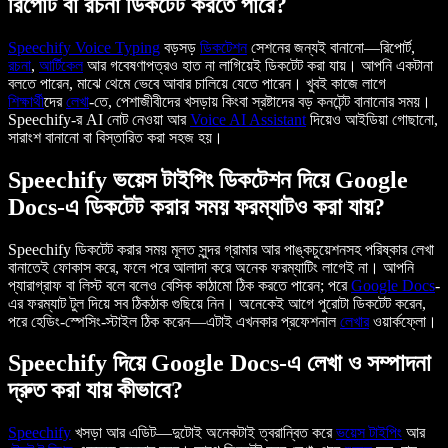
রিপোর্ট বা রচনা ডিকটেট করতে পারে?
Speechify
Voice Typing
বড়সড়
ডিকটেশন
সেশনের জন্যই বানানো—রিপোর্ট,
রচনা
,
আর্টিকেল
আর গবেষণাপত্রও হাত না লাগিয়েই ডিকটেট করা যায়। আপনি একটানা
বলতে পারেন, মাঝে থেমে ভেবে আবার চালিয়ে যেতে পারেন। খুবই কাজে লাগে
শিক্ষার্থী
দের
লেখা
-তে, পেশাজীবীদের খসড়ায় কিংবা স্রষ্টাদের বড় কনটেন্ট বানানোর সময়।
Speechify-র AI নোট নেওয়া আর
Voice AI Assistant
দিয়েও আইডিয়া গোছানো,
সারাংশ বানানো বা বিস্তারিত করা সহজ হয়।
Speechify ভয়েস টাইপিং ডিকটেশন দিয়ে Google
Docs-এ ডিকটেট করার সময় ফরম্যাটও করা যায়?
Speechify ডিকটেট করার সময় মূলত সুন্দর গ্রামার আর পাঙ্কচুয়েশনসহ পরিষ্কার লেখা
বানাতেই ফোকাস করে, ফলে পরে আলাদা করে অনেক ফরম্যাটিং লাগেই না। আপনি
প্যারাগ্রাফ বা লিস্ট বলে বলেও বেসিক কাঠামো ঠিক করতে পারেন; পরে
Google Docs
-
এর ফরম্যাট টুল দিয়ে সব ঠিকঠাক গুছিয়ে নিন। অনেকেই আগে পুরোটা ডিকটেট করেন,
পরে হেডিং-স্পেসিং-স্টাইল ঠিক করেন—এটাই এখনকার প্রফেশনাল
লেখার
ওয়ার্কফ্লো।
Speechify দিয়ে Google Docs-এ লেখা ও সম্পাদনা
দ্রুত করা যায় কীভাবে?
Speechify
খসড়া আর এডিট—দুটোই অনেকটাই ত্বরান্বিত করে
ভয়েস টাইপিং
আর