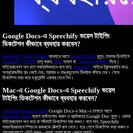
Google Docs-এ Speechify ভয়েস টাইপিং
ডিকটেশন কীভাবে ব্যবহার করবেন?
Speechify
Voice Typing
ব্যবহারে আগে
Google Docs
খুলুন, তারপর ডিভাইসে
Speechify
ডিকটেশন
চালু করুন,
Mac
অ্যাপ বা
Chrome
এক্সটেনশন
দিয়ে।
মাইক্রোফোন অন হলে স্বাভাবিকভাবে বলে যান;
Speechify
লাইভে ট্রান্সক্রাইব করে,
অপ্রয়োজনীয় শব্দ কেটে দেয়, গ্রামার ও পাঙ্কচুয়েশন ঠিকঠাক বসিয়ে দেয়। শেষে
ডিকটেশন বন্ধ করে ডকুমেন্টটা একবার দেখে নিন।
Mac-এ Google Docs-এ Speechify ভয়েস
টাইপিং ডিকটেশন কীভাবে ব্যবহার করবেন?
Speechify
Voice Typing
Google Docs-এ Mac-এ চালাতে আগে
Speechify
Mac
অ্যাপ ডাউনলোড করুন ও ব্রাউজারে Google Doc খুলুন। এরপর
মাইক্রোফোন অন করে বা শর্টকাটে ডিকটেশন শুরু করুন। বলে যান, Speechify
স্বয়ংক্রিয়ভাবে স্পিচকে ঝকঝকে টেক্সটে রূপ দেবে। হয়ে গেলে ডিকটেশন বন্ধ করুন ও
প্রয়োজনমতো এডিট করুন—লম্বা লেখার জন্য একদম আদর্শ।