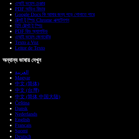
এআই ভয়েস চেঞ্জার
PDF অডিও রিডার
Google Docs কি আমার জন্য পড়ে শোনাতে পারে
টেক্সট টু স্পিচ Chrome এক্সটেনশন
হিন্দি টেক্সট টু স্পিচ
PDF রিড অ্যালাউড
এআই ভয়েস জেনারেটর
Texto a Voz
Leitor de Texto
অন্যান্য ভাষায় দেখুন
العربية
Magyar
中文 (简体)
中文 (台灣)
中文 (简体 中国大陆)
Čeština
Dansk
Nederlands
English
Français
Suomi
Deutsch