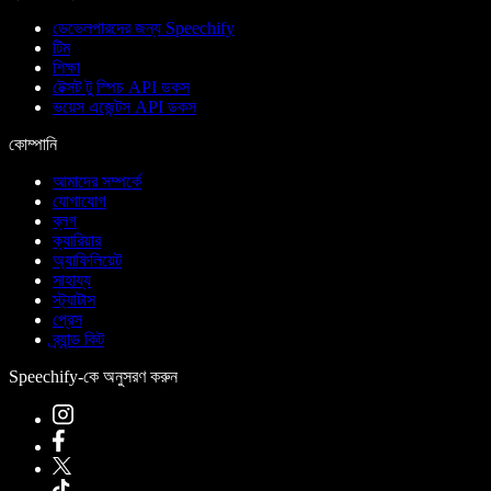
ডেভেলপারদের জন্য Speechify
টিম
শিক্ষা
টেক্সট টু স্পিচ API ডকস
ভয়েস এজেন্টস API ডকস
কোম্পানি
আমাদের সম্পর্কে
যোগাযোগ
ব্লগ
ক্যারিয়ার
অ্যাফিলিয়েট
সাহায্য
স্ট্যাটাস
প্রেস
ব্র্যান্ড কিট
Speechify-কে অনুসরণ করুন