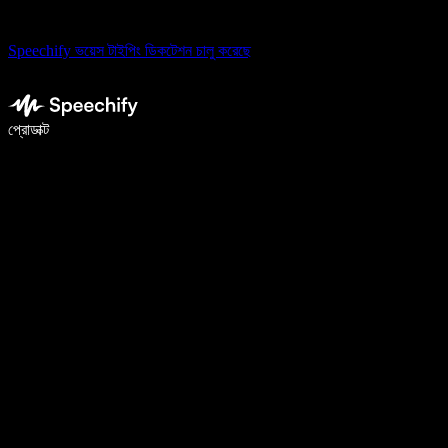
Speechify ভয়েস টাইপিং ডিকটেশন চালু করেছে
ভয়েস টাইপিং দিয়ে ৫ গুণ দ্রুত লিখুন
প্রোডাক্ট
আরও জানুন