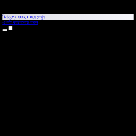
বিনামূল্যে ব্যবহার করে দেখুন
এখনই ডাউনলোড করুন
প্রোডাক্ট
টেক্সট টু স্পিচ
আইফোন ও আইপ্যাড অ্যাপ
অ্যান্ড্রয়েড অ্যাপ
ক্রোম এক্সটেনশন
এজ এক্সটেনশন
ওয়েব অ্যাপ
ম্যাক অ্যাপ
উইন্ডোজ অ্যাপ
এআই ভয়েস জেনারেটর