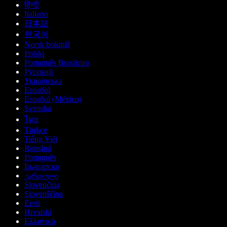
हिन्दी
Italiano
日本語
한국어
Norsk bokmål
Polski
Português Brasileiro
Русский
Українська
Español
Español (México)
Svenska
ไทย
Türkçe
Tiếng Việt
Română
Português
Български
ქართული
Slovenčina
Slovenščina
Eesti
Hrvatski
Ελληνικά