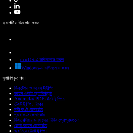
অ্যাপটি ডাউনলোড করুন
macOS-এ ডাউনলোড করুন
Windows-এ ডাউনলোড করুন
সুপারিশকৃত পড়া
ডিকটেশন ও ভয়েস টাইপিং
ভয়েস এআই অ্যাসিস্ট্যান্ট
Android-এ PDF টেক্সট টু স্পিচ
টেক্সট টু স্পিচ রিডার
নারী কণ্ঠ জেনারেটর
পুরুষ কণ্ঠ জেনারেটর
ডিসলেক্সিয়ার জন্য সেরা রিডিং প্রোগ্রামগুলো
রোবট ভয়েস জেনারেটর
অ্যানিমে টেক্সট টু স্পিচ