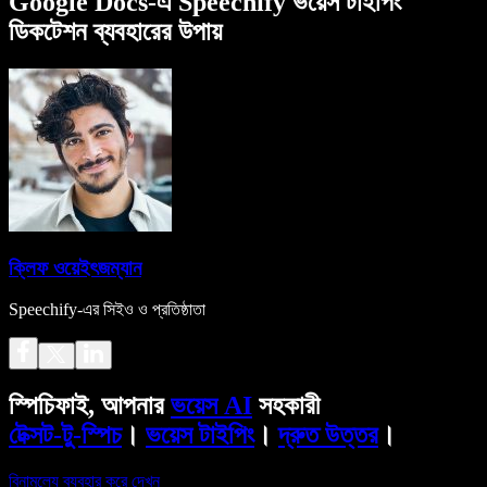
Google Docs-এ Speechify ভয়েস টাইপিং
ডিকটেশন ব্যবহারের উপায়
ক্লিফ ওয়েইৎজম্যান
Speechify-এর সিইও ও প্রতিষ্ঠাতা
স্পিচিফাই, আপনার
ভয়েস AI
সহকারী
টেক্সট-টু-স্পিচ
।
ভয়েস টাইপিং
।
দ্রুত উত্তর
।
বিনামূল্যে ব্যবহার করে দেখুন