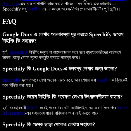
Assistant
-এর সঙ্গে পাশাপাশি কাজ করতে পারেন। সব মিলিয়ে এক জায়গায়—
Speechify শুধু
ডিকটেশন
নয়, একসঙ্গে ভয়েস-নির্ভর প্রোডাকটিভিটির পূর্ণ সেন্টার।
FAQ
Google Docs-এ লেখার অচলাবস্থা দূর করতে Speechify ভয়েস
টাইপিং কি সহায়ক?
হ্যাঁ,
Speechify
টাইপিং মন্থর বা ঝামেলাজনক মনে হলে ব্যবহারকারীদের আরামসে
ভাবনা ঝেড়ে ফেলে দ্রুত কনটেন্ট বানাতে সাহায্য করে।
Speechify কি Google Docs-এ দলবদ্ধ লেখার জন্য ভালো?
Speechify
দলগতভাবে লেখা অনেক দ্রুত করে, আর শেয়ার করা
ডকুমেন্ট
এক ক্লিকেই
শুনে রিভিউ করা যায়।
Speechify ভয়েস টাইপিং কি গবেষণা লেখায় উৎপাদনশীলতা বাড়ায়?
হ্যাঁ, ব্যবহারকারী
ডিকটেট
করেই গবেষণার নোট, আউটলাইন, বড় অংশ লিখে পরে
Voice
AI Assistant
-এর সহায়তায় ধারণা পরিষ্কার ও ঝালাই করতে পারে।
Speechify কি ডেস্ক ছাড়া থেকেও লেখায় সহায়ক?