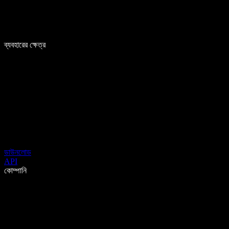
ব্যবহারের ক্ষেত্র
ডাউনলোড
API
কোম্পানি