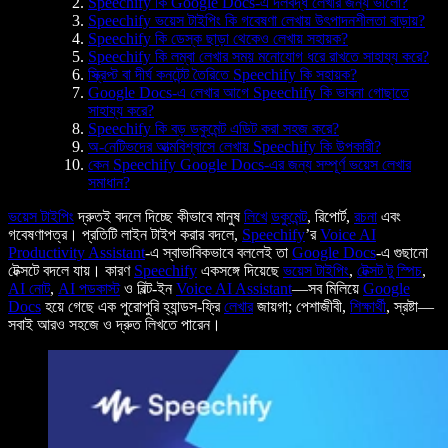
Speechify কি Google Docs-এ দলবদ্ধ লেখার জন্য ভালো?
Speechify ভয়েস টাইপিং কি গবেষণা লেখায় উৎপাদনশীলতা বাড়ায়?
Speechify কি ডেস্ক ছাড়া থেকেও লেখায় সহায়ক?
Speechify কি লম্বা লেখার সময় মনোযোগ ধরে রাখতে সাহায্য করে?
স্ক্রিপ্ট বা দীর্ঘ কনটেন্ট তৈরিতে Speechify কি সহায়ক?
Google Docs-এ লেখার আগে Speechify কি ভাবনা গোছাতে
সাহায্য করে?
Speechify কি বড় ডকুমেন্ট এডিট করা সহজ করে?
অ-নেটিভদের আত্মবিশ্বাসে লেখায় Speechify কি উপকারী?
কেন Speechify Google Docs-এর জন্য সম্পূর্ণ ভয়েস লেখার
সমাধান?
ভয়েস টাইপিং
দ্রুতই বদলে দিচ্ছে কীভাবে মানুষ
লিখে
ডকুমেন্ট
, রিপোর্ট,
রচনা
এবং
গবেষণাপত্র। প্রতিটি লাইন টাইপ করার বদলে,
Speechify
’র
Voice AI
Productivity Assistant
-এ স্বাভাবিকভাবে বললেই তা
Google Docs
-এ গুছানো
টেক্সটে বদলে যায়। কারণ
Speechify
একসঙ্গে দিয়েছে
ভয়েস টাইপিং
,
টেক্সট টু স্পিচ
,
AI নোট
,
AI পডকাস্ট
ও বিল্ট-ইন
Voice AI Assistant
—সব মিলিয়ে
Google
Docs
হয়ে গেছে এক পুরোপুরি হ্যান্ডস-ফ্রি
লেখার
জায়গা; পেশাজীবী,
শিক্ষার্থী
, স্রষ্টা—
সবাই আরও সহজে ও দ্রুত লিখতে পারেন।