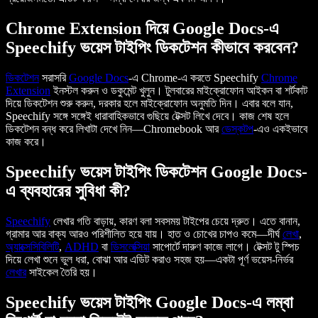
Chrome Extension দিয়ে Google Docs-এ
Speechify ভয়েস টাইপিং ডিকটেশন কীভাবে করবেন?
ডিকটেশন
সরাসরি
Google Docs
-এ Chrome-এ করতে Speechify
Chrome
Extension
ইনস্টল করুন ও ডকুমেন্ট খুলুন। টুলবারের মাইক্রোফোন আইকন বা শর্টকাট
দিয়ে ডিকটেশন শুরু করুন, দরকার হলে মাইক্রোফোন অনুমতি দিন। এবার বলে যান,
Speechify সঙ্গে সঙ্গেই ধারাবাহিকভাবে গুছিয়ে টেক্সট লিখে দেবে। কাজ শেষ হলে
ডিকটেশন বন্ধ করে লিখাটা দেখে নিন—Chromebook আর
ডেস্কটপ
-এও একইভাবে
কাজ করে।
Speechify ভয়েস টাইপিং ডিকটেশন Google Docs-
এ ব্যবহারের সুবিধা কী?
Speechify
লেখার গতি বাড়ায়, কারণ বলা সবসময় টাইপের চেয়ে দ্রুত। এতে বানান,
গ্রামার আর বাক্য আরও পরিশীলিত হয়ে যায়। হাত ও চোখের চাপও কমে—দীর্ঘ
লেখা
,
অ্যাক্সেসিবিলিটি
,
ADHD
বা
ডিসলেক্সিয়া
সাপোর্টে দারুণ কাজে লাগে। টেক্সট টু স্পিচ
দিয়ে লেখা শুনে ভুল ধরা, বোঝা আর এডিট করাও সহজ হয়—একটা পূর্ণ ভয়েস-নির্ভর
লেখার
সাইকেল তৈরি হয়।
Speechify ভয়েস টাইপিং Google Docs-এ লম্বা