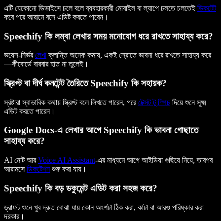
এটি যেকোনো ডিভাইসে চলে বলে ব্যবহারকারী মোবাইল বা ল্যাপে চলতে চলতেই
ডিকটেট
করে পরে আরামে বসে এডিট করতে পারেন।
Speechify কি লম্বা লেখার সময় মনোযোগ ধরে রাখতে সাহায্য করে?
ভয়েস-নির্ভর
লেখা
ক্লান্তি অনেক কমায়, একই স্রোতে ভাবনা ধরে রাখতে সাহায্য করে
—কীবোর্ডে বারবার হাত না তুলেই।
স্ক্রিপ্ট বা দীর্ঘ কনটেন্ট তৈরিতে Speechify কি সহায়ক?
স্রষ্টারা স্বাভাবিক কথায় স্ক্রিপ্ট বলে লিখতে পারেন, পরে
টেক্সট টু স্পিচ
দিয়ে শুনে সূক্ষ্ম
এডিট করতে পারেন।
Google Docs-এ লেখার আগে Speechify কি ভাবনা গোছাতে
সাহায্য করে?
AI নোট আর
Voice AI Assistant
-এর মাধ্যমে আগে আইডিয়া গুছিয়ে নিয়ে, তারপর
আরামসে
ডিকটেশন
শুরু করা যায়।
Speechify কি বড় ডকুমেন্ট এডিট করা সহজ করে?
ড্রাফট শুনে খুব দ্রুত বোঝা যায় কোন অংশটা ঠিক করা, কাটা বা আরও পরিষ্কার করা
দরকার।