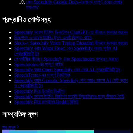
কেন Speechify Google Docs-এর জন্য সম্পূর্ণ ভয়েস লেখার
সমাধান?
প্রস্তাবিত পোস্টসমূহ
Speechify ভয়েস টাইপিং ডিকটেশন ChatGPT-তে কীভাবে ব্যবহার করবেন
ডিকটেশন ও ভয়েস টাইপিং টুলস: একটি বিস্তৃত গাইড
Slack-এ Speechify Voice Typing Dictation কীভাবে ব্যবহার করবেন
Speechify বনাম Wispr Flow: কেন Speechify আরও পূর্ণাঙ্গ AI
প্রোডাক্টিভিটি টুল
পেশাজীবীরা কীভাবে Speechify বনাম Speechnotes মূল্যায়ন করবেন
Speechnotes-এর সম্পূর্ণ গাইড
Speechify বনাম Otter: Speechify কেন সেরা AI প্রোডাক্টিভিটি টুল
SpeechTexter-এর সম্পূর্ণ নির্দেশিকা
Speechify বনাম Granola: Speechify কেন আরও ভালো AI নোট গ্রহণ
ও প্রোডাক্টিভিটি টুল
Speechify দিয়ে ইমেইল ডিক্টেশন
Speechify ভয়েস টাইপিং ডিক্টেশন কনটেন্ট ক্রিয়েটরদের জন্য কীভাবে তৈরি
Speechify নিয়ে ছাত্রদের Reddit রিভিউ
সাম্প্রতিক ব্লগ
সব দেখুন