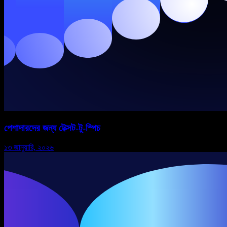
পেশাদারদের জন্য টেক্সট-টু-স্পিচ
১৩ জানুয়ারি, ২০২৬