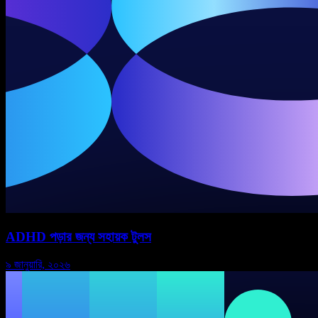
ADHD পড়ার জন্য সহায়ক টুলস
৯ জানুয়ারি, ২০২৬