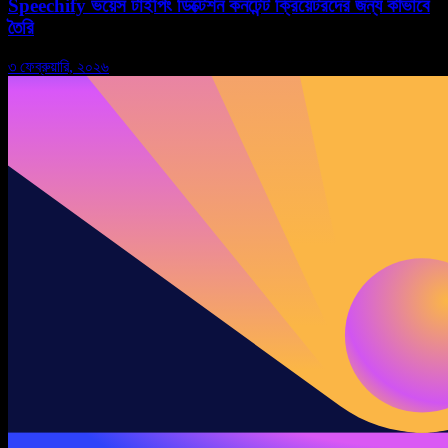
Speechify ভয়েস টাইপিং ডিক্টেশন কনটেন্ট ক্রিয়েটরদের জন্য কীভাবে
তৈরি
৩ ফেব্রুয়ারি, ২০২৬