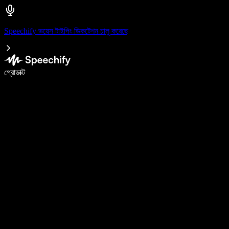
Speechify ভয়েস টাইপিং ডিকটেশন চালু করেছে
ভয়েস টাইপিং দিয়ে ৫ গুণ দ্রুত লিখুন
প্রোডাক্ট
আরও জানুন