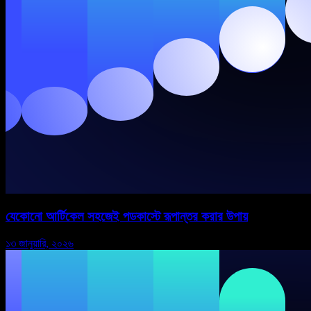
যেকোনো আর্টিকেল সহজেই পডকাস্টে রূপান্তর করার উপায়
১৩ জানুয়ারি, ২০২৬