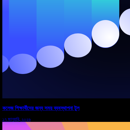
কলেজ শিক্ষার্থীদের জন্য সময় ব্যবস্থাপনা টুল
১৭ জানুয়ারি, ২০২৬