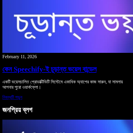
February 11, 2026
কেন Speechify-ই চূড়ান্ত ভয়েস বান্ডেল
একটি ভয়েসচালিত প্রোডাক্টিভিটি সিস্টেমে একাধিক অ্যাপের কাজ সারুন, যা সামলায়
আপনার পুরো ওয়ার্কফ্লো।
নিবন্ধটি পড়ুন
জনপ্রিয় ব্লগ