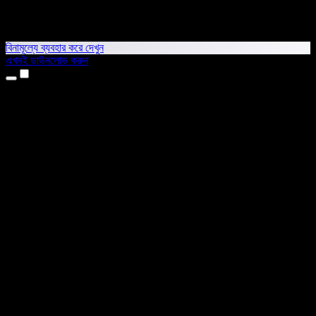
বিনামূল্যে ব্যবহার করে দেখুন
এখনই ডাউনলোড করুন
প্রোডাক্ট
টেক্সট টু স্পিচ
আইফোন ও আইপ্যাড অ্যাপ
অ্যান্ড্রয়েড অ্যাপ
ক্রোম এক্সটেনশন
এজ এক্সটেনশন
ওয়েব অ্যাপ
ম্যাক অ্যাপ
উইন্ডোজ অ্যাপ