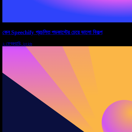
কেন Speechify প্রচলিত পডকাস্টের চেয়ে ভালো বিকল্প
২ ফেব্রুয়ারি, ২০২৬