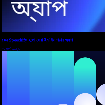
কেন Speechify হলো সেরা ইমার্সিভ পড়ার অ্যাপ
১৯ মার্চ, ২০২৬