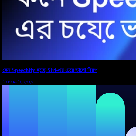
কেন Speechify হচ্ছে Siri-এর চেয়ে ভালো বিকল্প
৪ ফেব্রুয়ারি, ২০২৬