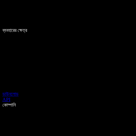
ব্যবহারের ক্ষেত্র
ডাউনলোড
API
কোম্পানি