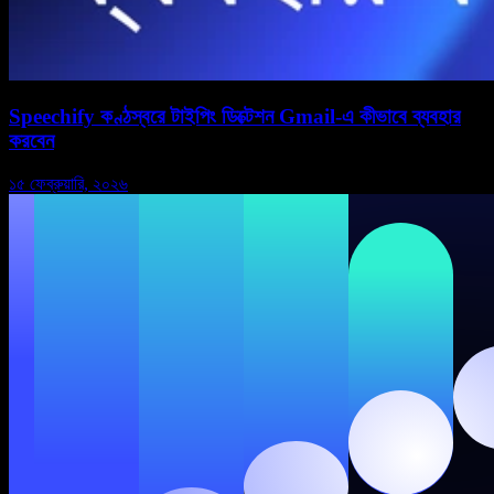
Speechify কণ্ঠস্বরে টাইপিং ডিক্টেশন Gmail-এ কীভাবে ব্যবহার
করবেন
১৫ ফেব্রুয়ারি, ২০২৬