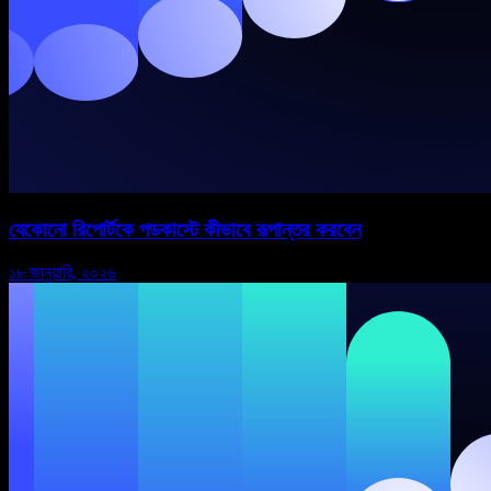
যেকোনো রিপোর্টকে পডকাস্টে কীভাবে রূপান্তর করবেন
১৮ জানুয়ারি, ২০২৬