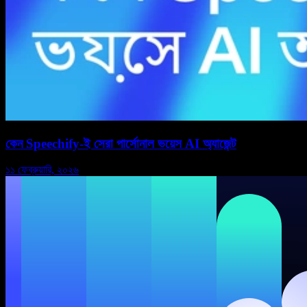
কেন Speechify-ই সেরা পার্সোনাল ভয়েস AI অ্যাজেন্ট
১১ ফেব্রুয়ারি, ২০২৬