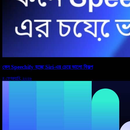
কেন Speechify হচ্ছে Siri-এর চেয়ে ভালো বিকল্প
৪ ফেব্রুয়ারি, ২০২৬