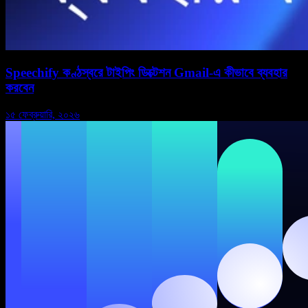
Speechify কণ্ঠস্বরে টাইপিং ডিক্টেশন Gmail-এ কীভাবে ব্যবহার
করবেন
১৫ ফেব্রুয়ারি, ২০২৬