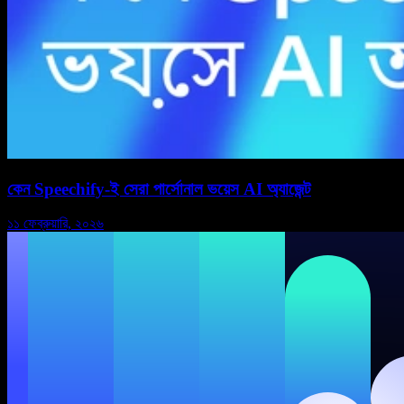
কেন Speechify-ই সেরা পার্সোনাল ভয়েস AI অ্যাজেন্ট
১১ ফেব্রুয়ারি, ২০২৬