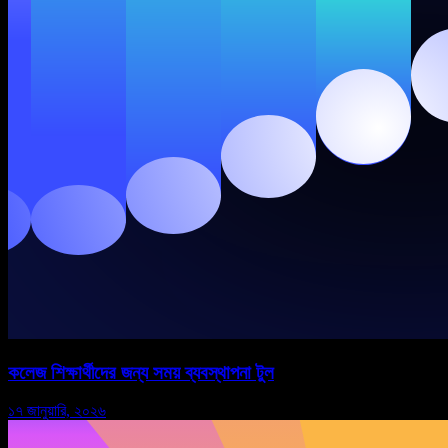
কলেজ শিক্ষার্থীদের জন্য সময় ব্যবস্থাপনা টুল
১৭ জানুয়ারি, ২০২৬