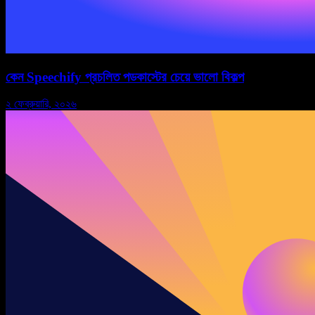
কেন Speechify প্রচলিত পডকাস্টের চেয়ে ভালো বিকল্প
২ ফেব্রুয়ারি, ২০২৬