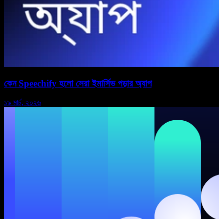
কেন Speechify হলো সেরা ইমার্সিভ পড়ার অ্যাপ
১৯ মার্চ, ২০২৬