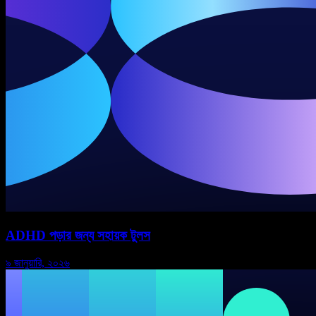
ADHD পড়ার জন্য সহায়ক টুলস
৯ জানুয়ারি, ২০২৬