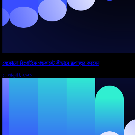
যেকোনো রিপোর্টকে পডকাস্টে কীভাবে রূপান্তর করবেন
১৮ জানুয়ারি, ২০২৬