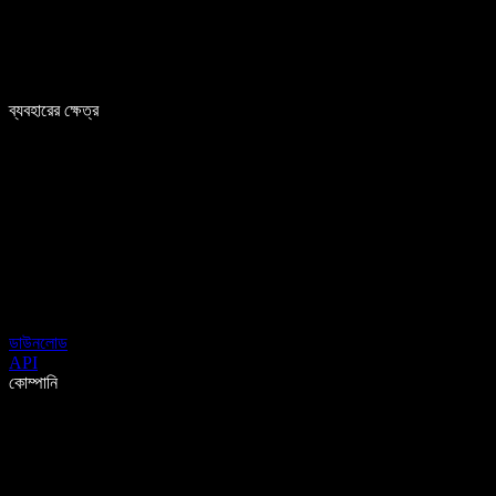
ব্যবহারের ক্ষেত্র
ডাউনলোড
API
কোম্পানি