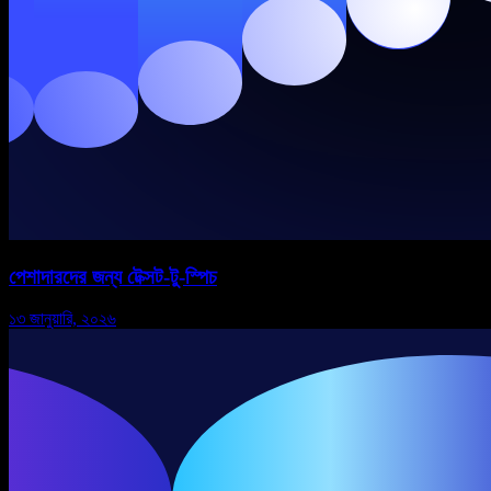
পেশাদারদের জন্য টেক্সট-টু-স্পিচ
১৩ জানুয়ারি, ২০২৬