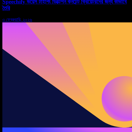
Speechify ভয়েস টাইপিং ডিক্টেশন কনটেন্ট ক্রিয়েটরদের জন্য কীভাবে
তৈরি
৩ ফেব্রুয়ারি, ২০২৬