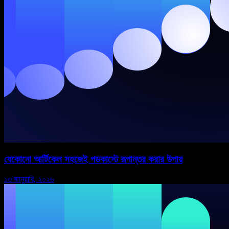
যেকোনো আর্টিকেল সহজেই পডকাস্টে রূপান্তর করার উপায়
১৩ জানুয়ারি, ২০২৬