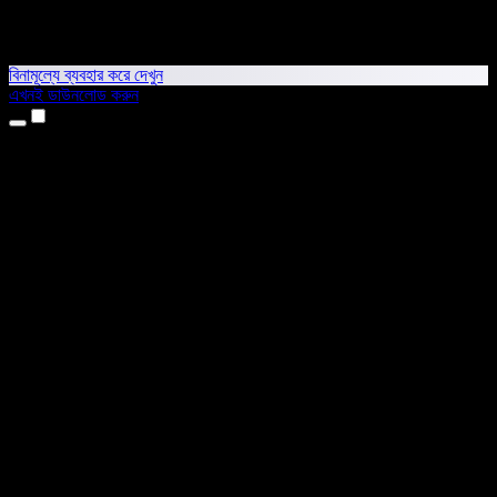
বিনামূল্যে ব্যবহার করে দেখুন
এখনই ডাউনলোড করুন
প্রোডাক্ট
টেক্সট টু স্পিচ
আইফোন ও আইপ্যাড অ্যাপ
অ্যান্ড্রয়েড অ্যাপ
ক্রোম এক্সটেনশন
এজ এক্সটেনশন
ওয়েব অ্যাপ
ম্যাক অ্যাপ
উইন্ডোজ অ্যাপ