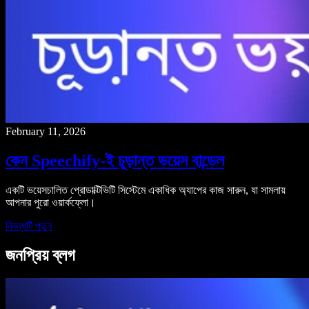
February 11, 2026
কেন Speechify-ই চূড়ান্ত ভয়েস বান্ডেল
একটি ভয়েসচালিত প্রোডাক্টিভিটি সিস্টেমে একাধিক অ্যাপের কাজ সারুন, যা সামলায়
আপনার পুরো ওয়ার্কফ্লো।
নিবন্ধটি পড়ুন
জনপ্রিয় ব্লগ