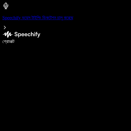
Speechify ভয়েস টাইপিং ডিকটেশন চালু করেছে
ভয়েস টাইপিং দিয়ে ৫ গুণ দ্রুত লিখুন
প্রোডাক্ট
আরও জানুন