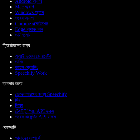
Android অ্যাপ
Mac অ্যাপ
Windows অ্যাপ
ওয়েব অ্যাপ
Chrome এক্সটেনশন
Edge অ্যাড-অন
ডাউনলোড
ক্রিয়েটরদের জন্য
এআই ভয়েস জেনারেটর
ডাবিং
ভয়েস ক্লোনিং
Speechify Work
ব্যবসার জন্য
ডেভেলপারদের জন্য Speechify
টিম
শিক্ষা
টেক্সট টু স্পিচ API ডকস
ভয়েস এজেন্টস API ডকস
কোম্পানি
আমাদের সম্পর্কে