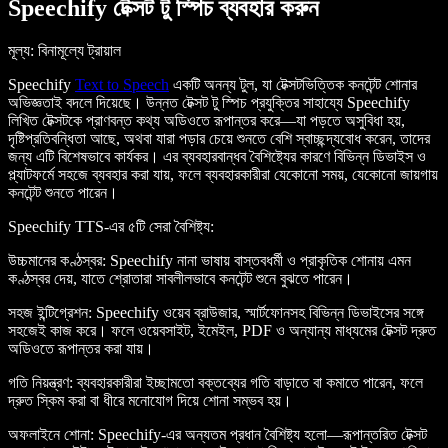
Speechify টেক্সট টু স্পিচ ব্যবহার করুন
মূল্য
: বিনামূল্যে ট্রায়াল
Speechify
Text to Speech
একটি অনন্য টুল, যা টেক্সটভিত্তিক কনটেন্ট শোনার
অভিজ্ঞতাই বদলে দিয়েছে। উন্নত টেক্সট টু স্পিচ প্রযুক্তির সাহায্যে Speechify
লিখিত টেক্সটকে প্রাণবন্ত কথ্য অডিওতে রূপান্তর করে—যা পড়তে অসুবিধা হয়,
দৃষ্টিপ্রতিবন্ধিতা আছে, অথবা যারা পড়ার চেয়ে শুনতে বেশি স্বাচ্ছন্দ্যবোধ করেন, তাদের
জন্য এটি বিশেষভাবে কার্যকর। এর ব্যবহারবান্ধব বৈশিষ্ট্যের কারণে বিভিন্ন ডিভাইস ও
প্ল্যাটফর্মে সহজে ব্যবহার করা যায়, ফলে ব্যবহারকারীরা যেকোনো সময়, যেকোনো জায়গায়
কনটেন্ট শুনতে পারেন।
Speechify TTS-এর ৫টি সেরা বৈশিষ্ট্য
:
উচ্চমানের কণ্ঠস্বর
: Speechify নানা ভাষায় বাস্তবধর্মী ও প্রাকৃতিক শোনায় এমন
কণ্ঠস্বর দেয়, যাতে শ্রোতারা সাবলীলভাবে কনটেন্ট শুনে বুঝতে পারেন।
সহজ ইন্টিগ্রেশন
: Speechify ওয়েব ব্রাউজার, স্মার্টফোনসহ বিভিন্ন ডিভাইসের সঙ্গে
সহজেই কাজ করে। ফলে ওয়েবসাইট, ইমেইল, PDF ও অন্যান্য মাধ্যমের টেক্সট দ্রুত
অডিওতে রূপান্তর করা যায়।
গতি নিয়ন্ত্রণ
: ব্যবহারকারীরা ইচ্ছামতো বক্তব্যের গতি বাড়াতে বা কমাতে পারেন, ফলে
দ্রুত স্কিম করা বা ধীরে মনোযোগ দিয়ে শোনা সম্ভব হয়।
অফলাইনে শোনা
: Speechify-এর অন্যতম প্রধান বৈশিষ্ট্য হলো—রূপান্তরিত টেক্সট