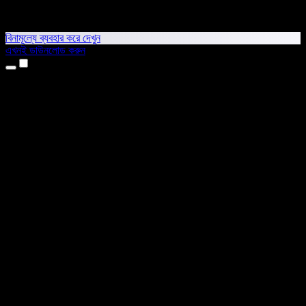
বিনামূল্যে ব্যবহার করে দেখুন
এখনই ডাউনলোড করুন
প্রোডাক্ট
টেক্সট টু স্পিচ
আইফোন ও আইপ্যাড অ্যাপ
অ্যান্ড্রয়েড অ্যাপ
ক্রোম এক্সটেনশন
এজ এক্সটেনশন
ওয়েব অ্যাপ
ম্যাক অ্যাপ
উইন্ডোজ অ্যাপ
এআই ভয়েস জেনারেটর