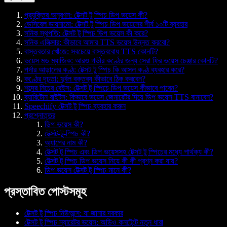
প্রযুক্তির অনুরণন: টেক্সট টু স্পিচ ডিপ ভয়েস কী?
ডেসিবেল ডায়নামো: টেক্সট টু স্পিচ ডিপ ভয়েসের শীর্ষ ১০টি ব্যবহার
সনিক স্থপতি: টেক্সট টু স্পিচ ডিপ ভয়েস কী করে?
সনিক এলিক্সার: কীভাবে আমার TTS ভয়েস উন্নত করবো?
বাস্তবতার খোঁজে: সবচেয়ে বাস্তববোধ TTS কোনটি?
ভয়েস মড ম্যাজিক: আরও গভীর কণ্ঠের জন্য সেরা ফ্রি ভয়েস চেঞ্জার কোনটি?
পর্দার আড়ালের কণ্ঠ: টেক্সট টু স্পিচ কি আসল কণ্ঠ ব্যবহার করে?
কণ্ঠের দৃঢ়তা: দুর্বল বক্তব্য কীভাবে ঠিক করবেন?
শব্দের নিচের বেইস: টেক্সট টু স্পিচে ডিপ ভয়েস কীভাবে পাবেন?
ব্যারিটোন বাইটস: কিভাবে ভয়েস জেনারেটর দিয়ে ডিপ ভয়েস TTS বানাবেন?
Speechify টেক্সট টু স্পিচ ব্যবহার করুন
প্রশ্নোত্তর
ডিপ ভয়েস কী?
টেক্সট-টু-স্পিচ কী?
অ্যাপের নাম কী?
টেক্সট টু স্পিচ এবং ডিপ ভয়েসসহ টেক্সট টু স্পিচের মধ্যে পার্থক্য কী?
টেক্সট টু স্পিচ ডিপ ভয়েস নিয়ে কী কী প্রশ্ন করা যায়?
ডিপ ভয়েস টেক্সট টু স্পিচ মানে কী?
প্রস্তাবিত পোস্টসমূহ
টেক্সট টু স্পিচ নিউআন্স: যা জানার দরকার
টেক্সট টু স্পিচ ন্যারেটর ভয়েস: অডিও কনটেন্টে নতুন ধারা