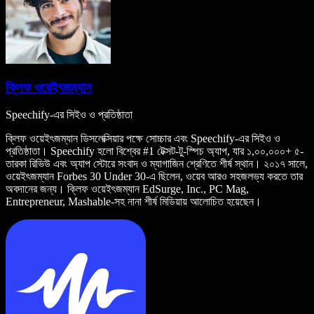
ক্লিফ ওয়েইৎজম্যান
Speechify-এর সিইও ও প্রতিষ্ঠাতা
ক্লিফ ওয়েইৎজম্যান ডিসলেক্সিয়ার পক্ষে সোচ্চার এবং Speechify-এর সিইও ও
প্রতিষ্ঠাতা। Speechify হলো বিশ্বের #1 টেক্সট-টু-স্পিচ অ্যাপ, যার ১,০০,০০০+ ৫-
তারকা রিভিউ এবং অ্যাপ স্টোরে সংবাদ ও ম্যাগাজিন শ্রেণিতে শীর্ষ স্থান। ২০১৭ সালে,
ওয়েইৎজম্যান Forbes 30 Under 30-এ ছিলেন, ওয়েব আরও সহজলভ্য করতে তার
অবদানের জন্য। ক্লিফ ওয়েইৎজম্যান EdSurge, Inc., PC Mag,
Entrepreneur, Mashable-সহ নানা শীর্ষ মিডিয়ায় আলোচিত হয়েছেন।