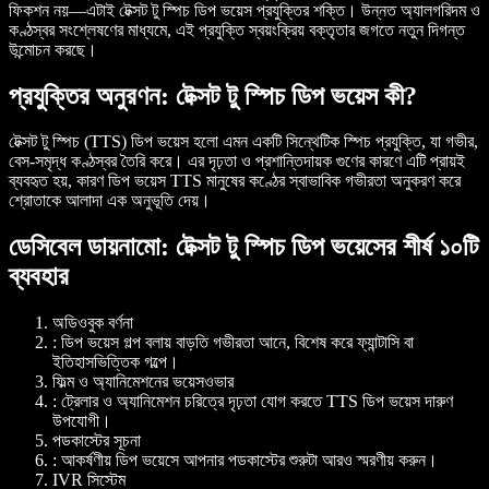
ফিকশন নয়—এটাই
টেক্সট টু স্পিচ ডিপ ভয়েস
প্রযুক্তির শক্তি। উন্নত অ্যালগরিদম ও
কণ্ঠস্বর সংশ্লেষণের মাধ্যমে, এই প্রযুক্তি স্বয়ংক্রিয় বক্তৃতার জগতে নতুন দিগন্ত
উন্মোচন করছে।
প্রযুক্তির অনুরণন: টেক্সট টু স্পিচ ডিপ ভয়েস কী?
টেক্সট টু স্পিচ (TTS) ডিপ ভয়েস হলো এমন একটি সিন্থেটিক স্পিচ প্রযুক্তি, যা গভীর,
বেস-সমৃদ্ধ কণ্ঠস্বর তৈরি করে। এর দৃঢ়তা ও প্রশান্তিদায়ক গুণের কারণে এটি প্রায়ই
ব্যবহৃত হয়, কারণ ডিপ ভয়েস TTS মানুষের কণ্ঠের স্বাভাবিক গভীরতা অনুকরণ করে
শ্রোতাকে আলাদা এক অনুভূতি দেয়।
ডেসিবেল ডায়নামো: টেক্সট টু স্পিচ ডিপ ভয়েসের শীর্ষ ১০টি
ব্যবহার
অডিওবুক বর্ণনা
: ডিপ ভয়েস গল্প বলায় বাড়তি গভীরতা আনে, বিশেষ করে ফ্যান্টাসি বা
ইতিহাসভিত্তিক গল্পে।
ফিল্ম ও অ্যানিমেশনের ভয়েসওভার
: ট্রেলার ও অ্যানিমেশন চরিত্রে দৃঢ়তা যোগ করতে TTS ডিপ ভয়েস দারুণ
উপযোগী।
পডকাস্টের সূচনা
: আকর্ষণীয় ডিপ ভয়েসে আপনার পডকাস্টের শুরুটা আরও স্মরণীয় করুন।
IVR সিস্টেম