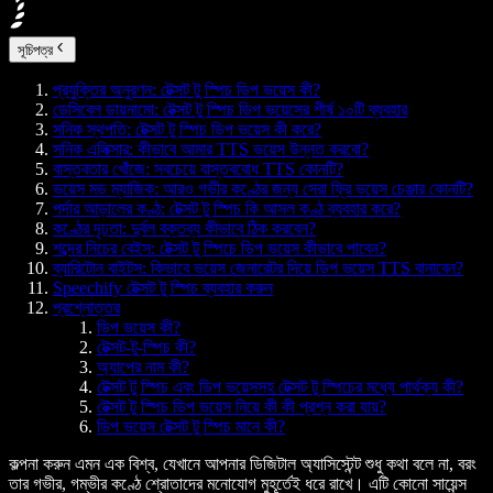
সূচিপত্র
প্রযুক্তির অনুরণন: টেক্সট টু স্পিচ ডিপ ভয়েস কী?
ডেসিবেল ডায়নামো: টেক্সট টু স্পিচ ডিপ ভয়েসের শীর্ষ ১০টি ব্যবহার
সনিক স্থপতি: টেক্সট টু স্পিচ ডিপ ভয়েস কী করে?
সনিক এলিক্সার: কীভাবে আমার TTS ভয়েস উন্নত করবো?
বাস্তবতার খোঁজে: সবচেয়ে বাস্তববোধ TTS কোনটি?
ভয়েস মড ম্যাজিক: আরও গভীর কণ্ঠের জন্য সেরা ফ্রি ভয়েস চেঞ্জার কোনটি?
পর্দার আড়ালের কণ্ঠ: টেক্সট টু স্পিচ কি আসল কণ্ঠ ব্যবহার করে?
কণ্ঠের দৃঢ়তা: দুর্বল বক্তব্য কীভাবে ঠিক করবেন?
শব্দের নিচের বেইস: টেক্সট টু স্পিচে ডিপ ভয়েস কীভাবে পাবেন?
ব্যারিটোন বাইটস: কিভাবে ভয়েস জেনারেটর দিয়ে ডিপ ভয়েস TTS বানাবেন?
Speechify টেক্সট টু স্পিচ ব্যবহার করুন
প্রশ্নোত্তর
ডিপ ভয়েস কী?
টেক্সট-টু-স্পিচ কী?
অ্যাপের নাম কী?
টেক্সট টু স্পিচ এবং ডিপ ভয়েসসহ টেক্সট টু স্পিচের মধ্যে পার্থক্য কী?
টেক্সট টু স্পিচ ডিপ ভয়েস নিয়ে কী কী প্রশ্ন করা যায়?
ডিপ ভয়েস টেক্সট টু স্পিচ মানে কী?
কল্পনা করুন এমন এক বিশ্ব, যেখানে আপনার ডিজিটাল অ্যাসিস্টেন্ট শুধু কথা বলে না, বরং
তার গভীর, গম্ভীর কণ্ঠে শ্রোতাদের মনোযোগ মুহূর্তেই ধরে রাখে। এটি কোনো সায়েন্স