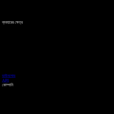
ব্যবহারের ক্ষেত্র
ডাউনলোড
API
কোম্পানি