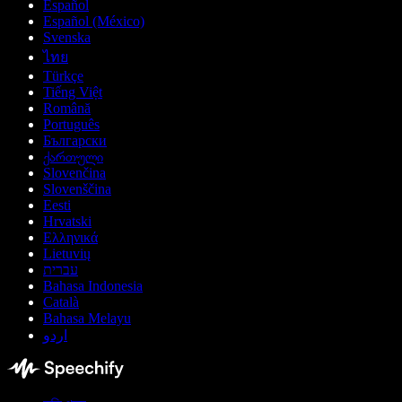
Español
Español (México)
Svenska
ไทย
Türkçe
Tiếng Việt
Română
Português
Български
ქართული
Slovenčina
Slovenščina
Eesti
Hrvatski
Ελληνικά
Lietuvių
עברית
Bahasa Indonesia
Català
Bahasa Melayu
اردو