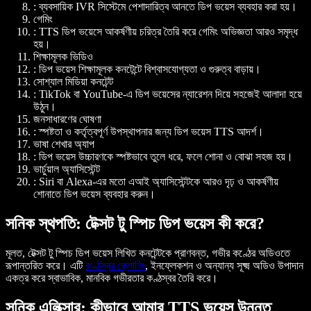
: ব্যবসায়িক IVR সিস্টেমে পেশাদারিত্ব আনতে ডিপ ভয়েস ব্যবহার করা হয়।
গেমিং
: TTS ডিপ ভয়েসে আকর্ষণীয় চরিত্র তৈরি করে গেমিং অভিজ্ঞতা আরও সমৃদ্ধ
হয়।
শিক্ষামূলক ভিডিও
: ডিপ ভয়েস শিক্ষামূলক কনটেন্টে বিশ্বাসযোগ্যতা ও গুরুত্ব বাড়ায়।
সোশ্যাল মিডিয়া কনটেন্ট
: TikTok বা YouTube-এ ডিপ ভয়েসের ন্যারেশন দিয়ে সহজেই আলাদা হয়ে
উঠুন।
জনসাধারণের ঘোষণা
: স্পষ্টতা ও কর্তৃত্বপূর্ণ উপস্থাপনার জন্য ডিপ ভয়েস TTS আদর্শ।
ভাষা শেখার অ্যাপ
: ডিপ ভয়েস উচ্চারণকে স্পষ্টভাবে তুলে ধরে, ফলে শোনা ও বোঝা সহজ হয়।
ভার্চুয়াল অ্যাসিস্টেন্ট
: Siri বা Alexa-এর মতো এআই অ্যাসিস্টেন্টকে আরও দৃঢ় ও আকর্ষণীয়
শোনাতে ডিপ ভয়েস ব্যবহার করুন।
সনিক স্থপতি: টেক্সট টু স্পিচ ডিপ ভয়েস কী করে?
মূলত, টেক্সট টু স্পিচ ডিপ ভয়েস লিখিত কনটেন্টকে প্রাণবন্ত, গভীর কণ্ঠের অডিওতে
রূপান্তরিত করে। এটি
কণ্ঠস্বর ক্লোনিং
, ইনফ্লেকশন ও অন্যান্য সূক্ষ্ম অডিও উপাদান
একত্র করে স্বাভাবিক, মানবিক গভীরতার কণ্ঠস্বর তৈরি করে।
সনিক এলিক্সার: কীভাবে আমার TTS ভয়েস উন্নত