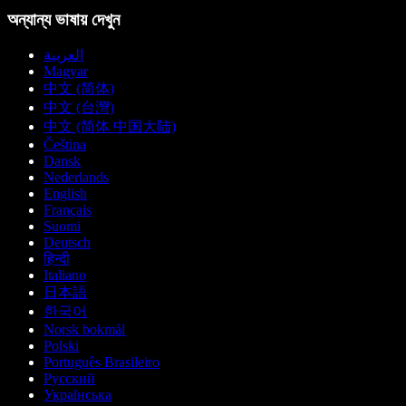
অন্যান্য ভাষায় দেখুন
العربية
Magyar
中文 (简体)
中文 (台灣)
中文 (简体 中国大陆)
Čeština
Dansk
Nederlands
English
Français
Suomi
Deutsch
हिन्दी
Italiano
日本語
한국어
Norsk bokmål
Polski
Português Brasileiro
Русский
Українська