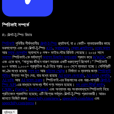
স্পিচিফাই সম্পর্কে
#১ টেক্সট-টু-স্পিচ রিডার
স্পিচিফাই
পৃথিবীর শীর্ষস্থানীয়
টেক্সট-টু-স্পিচ
প্ল্যাটফর্ম, যা ৫ কোটি+ ব্যবহারকারীর কাছে
ভরসাযোগ্য এবং এর টেক্সট-টু-স্পিচ
iOS
,
অ্যান্ড্রয়েড
,
ক্রোম এক্সটেনশন
,
ওয়েব অ্যাপ
আর
ম্যাক ডেস্কটপ
অ্যাপসে ৫ লক্ষ+ ফাইভ-স্টার রিভিউ পেয়েছে। ২০২৫ সালে
অ্যাপল
স্পিচিফাই-কে মর্যাদাপূর্ণ
অ্যাপল ডিজাইন অ্যাওয়ার্ড
প্রদান করে
WWDC
-তে
এবং একে বলে, “মানুষের জীবনে দারুণ সহায়ক একটি গুরুত্বপূর্ণ রিসোর্স।” স্পিচিফাই
৬০+ ভাষায় ১,০০০+ প্রাকৃতিক কণ্ঠ নিয়ে প্রায় ২০০ দেশে ব্যবহৃত হচ্ছে। সেলিব্রিটি
কণ্ঠের মধ্যে রয়েছে
স্নুপ ডগ
আর
গুইনেথ পেল্ট্রো
। নির্মাতা ও ব্যবসার জন্য
স্পিচিফাই
স্টুডিও
উন্নত সব টুল দেয়, যার মধ্যে রয়েছে
AI ভয়েস জেনারেটর
,
AI ভয়েস ক্লোনিং
,
AI ডাবিং
আর
AI ভয়েস চেঞ্জার
। স্পিচিফাই-এর উচ্চমানের এবং খরচ-সাশ্রয়ী
টেক্সট-টু-
স্পিচ API
-এর মাধ্যমে অসংখ্য শীর্ষ পণ্য সম্ভব হয়েছে।
দ্য ওয়াল স্ট্রিট জার্নাল
,
CNBC
,
Forbes
,
TechCrunch
এবং অন্যান্য বড় সংবাদমাধ্যমে স্পিচিফাই নিয়ে
প্রতিবেদন প্রকাশিত হয়েছে; এটি বিশ্বের সর্ববৃহৎ টেক্সট-টু-স্পিচ প্রদানকারী। আরও
জানতে ভিজিট করুন
speechify.com/news
,
speechify.com/blog
এবং
speechify.com/press
।
সূচিপত্র