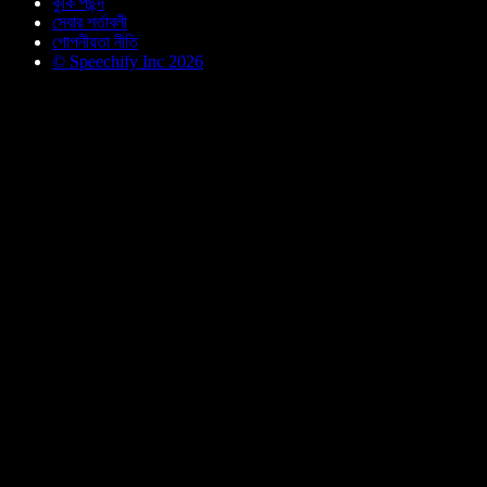
কুকি পছন্দ
সেবার শর্তাবলী
গোপনীয়তা নীতি
© Speechify Inc 2026