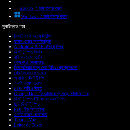
macOS-এ ডাউনলোড করুন
Windows-এ ডাউনলোড করুন
সুপারিশকৃত পড়া
ডিকটেশন ও ভয়েস টাইপিং
ভয়েস এআই অ্যাসিস্ট্যান্ট
Android-এ PDF টেক্সট টু স্পিচ
টেক্সট টু স্পিচ রিডার
নারী কণ্ঠ জেনারেটর
পুরুষ কণ্ঠ জেনারেটর
ডিসলেক্সিয়ার জন্য সেরা রিডিং প্রোগ্রামগুলো
রোবট ভয়েস জেনারেটর
অ্যানিমে টেক্সট টু স্পিচ
এআই ভয়েস চেঞ্জার
PDF অডিও রিডার
Google Docs কি আমার জন্য পড়ে শোনাতে পারে
টেক্সট টু স্পিচ Chrome এক্সটেনশন
হিন্দি টেক্সট টু স্পিচ
PDF রিড অ্যালাউড
এআই ভয়েস জেনারেটর
Texto a Voz
Leitor de Texto