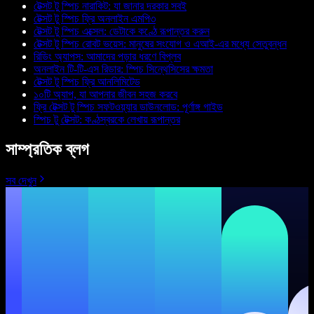
টেক্সট টু স্পিচ নারাকিট: যা জানার দরকার সবই
টেক্সট টু স্পিচ ফ্রি অনলাইন এমপি৩
টেক্সট টু স্পিচ এক্সেল: ডেটাকে কণ্ঠে রূপান্তর করুন
টেক্সট টু স্পিচ রোবট ভয়েস: মানুষের সংযোগ ও এআই-এর মধ্যে সেতুবন্ধন
রিডিং অ্যাপস: আমাদের পড়ার ধরণে বিপ্লব
অনলাইন টি-টি-এস রিডার: স্পিচ সিন্থেসিসের ক্ষমতা
টেক্সট টু স্পিচ ফ্রি আনলিমিটেড
১০টি অ্যাপ, যা আপনার জীবন সহজ করবে
ফ্রি টেক্সট টু স্পিচ সফটওয়্যার ডাউনলোড: পূর্ণাঙ্গ গাইড
স্পিচ টু টেক্সট: কণ্ঠস্বরকে লেখায় রূপান্তর
সাম্প্রতিক ব্লগ
সব দেখুন