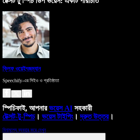
টেক্সট টু স্পিচ ডিপ ভয়েস: একটি পরিচিতি
ক্লিফ ওয়েইৎজম্যান
Speechify-এর সিইও ও প্রতিষ্ঠাতা
স্পিচিফাই, আপনার
ভয়েস AI
সহকারী
টেক্সট-টু-স্পিচ
।
ভয়েস টাইপিং
।
দ্রুত উত্তর
।
বিনামূল্যে ব্যবহার করে দেখুন