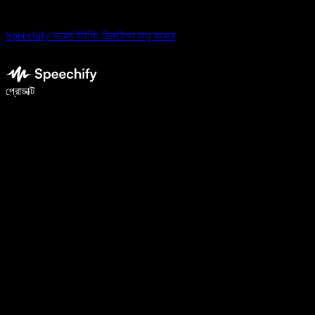
Speechify ভয়েস টাইপিং ডিকটেশন চালু করেছে
ভয়েস টাইপিং দিয়ে ৫ গুণ দ্রুত লিখুন
প্রোডাক্ট
আরও জানুন