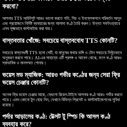
করবো?
আপনার TTS আউটপুট আরও ভালো করতে গতি, পিচ ও ইনফ্লেকশনে পরিবর্তন আনুন
এবং প্রয়োজনে নির্দিষ্ট ব্যবহারের জন্য আলাদা কণ্ঠ তৈরি করুন। উন্নত সফটওয়্যারে
এসব সূক্ষ্মভাবে কাস্টমাইজ করা যায়।
বাস্তবতার খোঁজে: সবচেয়ে বাস্তববোধ TTS কোনটি?
সবচেয়ে বাস্তবধর্মী TTS হলো সেটি, যা মানুষের কথার ভঙ্গি ও টোন সবচেয়ে নিখুঁতভাবে
অনুকরণ করতে পারে। AI-এর সাহায্যে এটি প্রসঙ্গ ও আবেগ বোঝে, ফলে কণ্ঠ আরও
স্বাভাবিক ও মানসম্মত শোনায়।
ভয়েস মড ম্যাজিক: আরও গভীর কণ্ঠের জন্য সেরা ফ্রি
ভয়েস চেঞ্জার কোনটি?
অনেক ফ্রি ভয়েস চেঞ্জার আছে, যেগুলো রিয়েল-টাইমে আপনার কণ্ঠ আরও গভীর করতে
পারে। এমন কোনো টুল বেছে নিন, যেখানে বিভিন্ন প্রিসেট ও কাস্টমাইজেশনের সুবিধা
রয়েছে।
পর্দার আড়ালের কণ্ঠ: টেক্সট টু স্পিচ কি আসল কণ্ঠ
ব্যবহার করে?