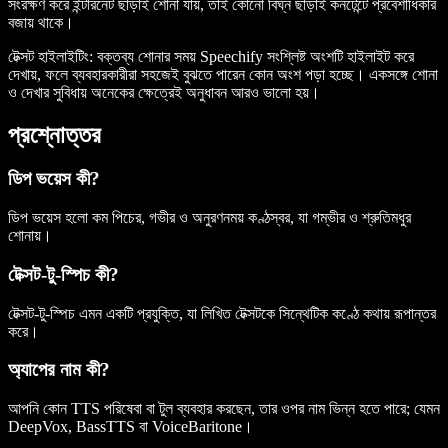
সংরক্ষণ করে ইন্টারনেট ছাড়াই শোনা যায়, তাই কোনো বিঘ্ন ছাড়াই কনটেন্টে প্রবেশাধিকার
বজায় থাকে।
টেক্সট হাইলাইটিং
: বক্তব্য শোনার সময় Speechify সংশ্লিষ্ট অংশটি হাইলাইট করে
দেখায়, ফলে ব্যবহারকারীরা সহজেই বুঝতে পারেন কোন অংশ পড়া হচ্ছে। একসঙ্গে শোনা
ও দেখার সুবিধায় অনেকের ক্ষেত্রেই অনুধাবন আরও ভালো হয়।
প্রশ্নোত্তর
ডিপ ভয়েস কী?
ডিপ ভয়েস হলো কম পিচের, গভীর ও অনুরণনময় কণ্ঠস্বর, যা গম্ভীর ও শ্রুতিমধুর
শোনায়।
টেক্সট-টু-স্পিচ কী?
টেক্সট-টু-স্পিচ এমন একটি প্রযুক্তি, যা লিখিত টেক্সটকে সিন্থেটিক কণ্ঠে কথায় রূপান্তর
করে।
অ্যাপের নাম কী?
আপনি কোন TTS পরিষেবা বা টুল ব্যবহার করছেন, তার ওপর নাম ভিন্ন হতে পারে; যেমন
DeepVox, BassTTS বা VoiceBaritone।