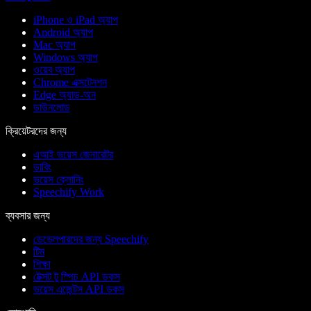
iPhone ও iPad অ্যাপ
Android অ্যাপ
Mac অ্যাপ
Windows অ্যাপ
ওয়েব অ্যাপ
Chrome এক্সটেনশন
Edge অ্যাড-অন
ডাউনলোড
ক্রিয়েটরদের জন্য
এআই ভয়েস জেনারেটর
ডাবিং
ভয়েস ক্লোনিং
Speechify Work
ব্যবসার জন্য
ডেভেলপারদের জন্য Speechify
টিম
শিক্ষা
টেক্সট টু স্পিচ API ডকস
ভয়েস এজেন্টস API ডকস