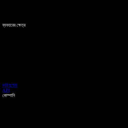
ব্যবহারের ক্ষেত্র
ডাউনলোড
API
কোম্পানি