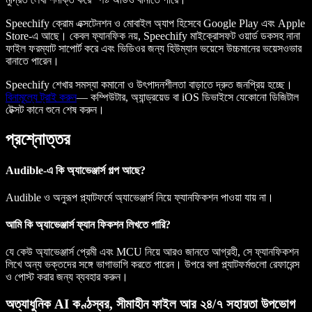
Speechify ক্রোম এক্সটেনশন ও মোবাইল অ্যাপ হিসেবে Google Play এবং Apple
Store-এ আছে। কেবল ফ্যানফিক নয়, Speechify মাইক্রোসফট ওয়ার্ড ডকসহ নানা
ফাইল ফরম্যাট সাপোর্ট করে এবং ভিডিওর জন্য হিউম্যান ভয়েসে উচ্চমানের ভয়েসওভার
বানাতে পারেন।
Speechify শেখার সমস্যা কমানো ও উৎপাদনশীলতা বাড়াতে দ্রুত জনপ্রিয় হচ্ছে।
বিনামূল্যে ট্রাই করুন
— কম্পিউটার, অ্যান্ড্রয়েড বা iOS ডিভাইসে যেকোনো ডিজিটাল
টেক্সট কানে শুনে শেষ করুন।
প্রশ্নোত্তর
Audible-এ কি অ্যাভেঞ্জার্স গল্প আছে?
Audible ও অনুরূপ প্ল্যাটফর্মে অ্যাভেঞ্জার্স নিয়ে ফ্যানফিকশন পাওয়া যায় না।
আমি কি অ্যাভেঞ্জার্স ফ্যান ফিকশন লিখতে পারি?
যে কেউ অ্যাভেঞ্জার্স প্রেমী এবং MCU নিয়ে আরও জানতে আগ্রহী, সে ফ্যানফিকশন
লিখে অন্য ভক্তদের সঙ্গে ভাগাভাগি করতে পারেন। উপরে বলা প্ল্যাটফর্মগুলো রেফারেন্স
ও পোস্ট করার জন্য ব্যবহার করুন।
অত্যাধুনিক AI কণ্ঠস্বর, সীমাহীন ফাইল আর ২৪/৭ সহায়তা উপভোগ