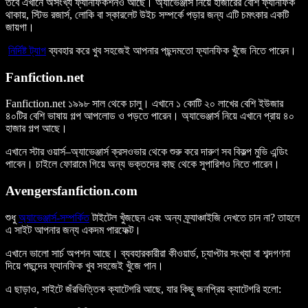
তবে এখানে অসংখ্য ফ্যানফিকশনও আছে। অ্যাভেঞ্জার্স নিয়ে হাজারের বেশি ফ্যানফিক
থাকায়, স্টিভ রজার্স, লোকি বা স্কারলেট উইচ সম্পর্কে পড়ার জন্য এটি চমৎকার একটি
জায়গা।
নির্দিষ্ট ট্যাগ
ব্যবহার করে খুব সহজেই আপনার পছন্দমতো ফ্যানফিক খুঁজে নিতে পারেন।
Fanfiction.net
Fanfiction.net ১৯৯৮ সাল থেকে চালু। এখানে ১ কোটি ২০ লাখের বেশি ইউজার
৪০টির বেশি ভাষায় গল্প আপলোড ও পড়তে পারেন। অ্যাভেঞ্জার্স নিয়ে এখানে প্রায় ৪০
হাজার গল্প আছে।
এখানে স্টার ওয়ার্স–অ্যাভেঞ্জার্স ক্রসওভার থেকে শুরু করে দারুণ সব বিকল্প মুভি এন্ডিং
পাবেন। চাইলে ফোরামে গিয়ে অন্য ভক্তদের কাছ থেকে সুপারিশও নিতে পারেন।
Avengersfanfiction.com
শুধু
অ্যাভেঞ্জার্স-সম্পর্কিত
টাইটেল খুঁজছেন এবং অন্য ফ্র্যাঞ্চাইজি দেখতে চান না? তাহলে
এ সাইট আপনার জন্য একদম পারফেক্ট।
এখানে ভালো সার্চ অপশন আছে। ব্যবহারকারীরা কীওয়ার্ড, চ্যাপ্টার সংখ্যা বা শব্দগণনা
দিয়ে পছন্দের ফ্যানফিক খুব সহজেই খুঁজে পান।
এ ছাড়াও, সাইটে জঁরভিত্তিক ক্যাটেগরি আছে, যার কিছু জনপ্রিয় ক্যাটেগরি হলো: