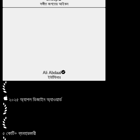
সঙ্গীত জগতের আইকন
Ali Abdaal
ইউটিউবার
২০২৫ অ্যাপল ডিজাইন অ্যাওয়ার্ড
৫ কোটি+ ব্যবহারকারী