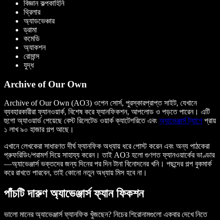
বিজ্ঞান কল্পকাহিনি
থ্রিলার
অ্যাডভেঞ্চার
ড্রামা
কমেডি
অ্যাকশন
রোমান্স
যুদ্ধ
Archive of Our Own
Archive of Our Own (AO3) ওপেন সোর্স, পুরস্কারপ্রাপ্ত সাইট, যেখানে
ব্যবহারকারীরা ফ্যানওয়ার্ক, বিশেষ করে ফ্যানফিকশন, আপলোড ও পড়তে পারেন। এটি
হুগো অ্যাওয়ার্ড পেয়েছে বেস্ট রিলেটেড ওয়ার্ক ক্যাটেগরিতে এবং
অ্যাভেঞ্জার্স ট্যাগে
প্রায়
১ লাখ ৯০ হাজার গল্প আছে।
এখানে লেখকেরা সাধারণত দীর্ঘ ফ্যানফিক অধ্যায় ধরে পোস্ট করেন এবং অন্য পাঠকেরা
প্রুফরিডিং/পরামর্শ দিয়ে সাহায্য করেন। তাই AO3 হলো গুণগত ফ্যানওয়ার্কের ভাণ্ডার
—অ্যাভেঞ্জার্স ভক্তদের জন্য দিনের পর দিন টানা বিনোদনের খনি। পছন্দের গল্প বুকমার্ক
করে রাখতে পারবেন, তাই কোনো নতুন অধ্যায় মিস হবে না।
পাঁচটি দারুণ অ্যাভেঞ্জার্স ফ্যান ফিকশন
ভালো মানের অ্যাভেঞ্জার্স ফ্যানফিক খুঁজছেন? নিচের শিরোনামগুলো একবার দেখে নিতে