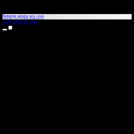
বিনামূল্যে ব্যবহার করে দেখুন
এখনই ডাউনলোড করুন
প্রোডাক্ট
টেক্সট টু স্পিচ
আইফোন ও আইপ্যাড অ্যাপ
অ্যান্ড্রয়েড অ্যাপ
ক্রোম এক্সটেনশন
এজ এক্সটেনশন
ওয়েব অ্যাপ
ম্যাক অ্যাপ
উইন্ডোজ অ্যাপ
এআই ভয়েস জেনারেটর