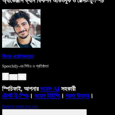
অ্যাভেঞ্জার্স ফ্যান ফিকশন অডিওবুক ও টেক্সট-টু-স্পিচ
ক্লিফ ওয়েইৎজম্যান
Speechify-এর সিইও ও প্রতিষ্ঠাতা
স্পিচিফাই, আপনার
ভয়েস AI
সহকারী
টেক্সট-টু-স্পিচ
।
ভয়েস টাইপিং
।
দ্রুত উত্তর
।
বিনামূল্যে ব্যবহার করে দেখুন