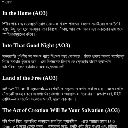
পারেন:
In the Home (AO3)
পিটার পার্কার অ্যাভেঞ্জার্সে যোগ দেয় এবং খারাপ শক্তির বিরুদ্ধে লড়াইয়ের জন্য তৈরি।
হঠাৎ কিছু ভুল হলে সদস্যরা তার বিপক্ষে দাঁড়ায়, আর তখন সবার ভুল ভাঙানোর দায় পড়ে
স্পাইডারম্যানের কাঁধে।
Into That Good Night (AO3)
মানবজাতি পৃথিবীর সব সম্পদ প্রায় নিঃশেষ করে ফেলেছে। টিকে থাকার আশায় মহাবিশ্বে
গিয়ে সমাধান খুঁজতে হবে। এত বিপজ্জনক মিশনে কে স্বেচ্ছায় যাবে? ক্যাপ্টেন
আমেরিকা, ব্রুস ব্যানার ও এক রহস্যময় সঙ্গী।
Land of the Free (AO3)
এই গল্পে Thor: Ragnarok-এর শেষটাকে নতুনভাবে কল্পনা করা হয়েছে। এতে লোকি
টেসারেক্ট ব্যবহার করে আসগার্ডের যোদ্ধাদের ওয়াকান্ডায় নিয়ে যায়। কল্পনাপ্রবণ, টাইট
পেসিং—সব মার্ভেল ভক্তের জন্যই দারুণ এক পড়া।
The Act of Creation Will Be Your Salvation (AO3)
টনি স্টার্ক নিয়ে প্রকাশিত অন্যতম জনপ্রিয় ফ্যানফিক। এতে আয়রন ম্যান U ও
Dum-e-র মতো রোবট বানায়। পাঠকদের মতে, গল্পটি খুবই ছুঁয়ে যাওয়া এবং চরিত্র