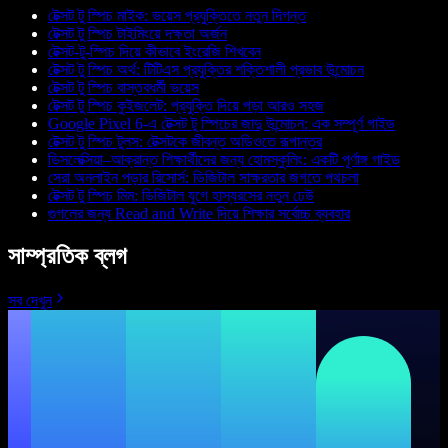
টেক্সট টু স্পিচ মাইক: ভয়েস প্রযুক্তিতে নতুন দিগন্ত
টেক্সট টু স্পিচ টাইমিংয়ে দক্ষতা অর্জন
টেক্সট-টু-স্পিচ দিয়ে কীভাবে ইংরেজি শিখবেন
টেক্সট টু স্পিচ অর্থ: টিটিএস প্রযুক্তির শক্তিশালী প্রভাব উন্মোচন
টেক্সট টু স্পিচ বাস্তবধর্মী ভয়েস
টেক্সট টু স্পিচ কুইজলেট: প্রযুক্তি দিয়ে পড়া আরও সহজ
Google Pixel 6-এ টেক্সট টু স্পিচের জাদু উন্মোচন: এক সম্পূর্ণ গাইড
টেক্সট টু স্পিচ টুলস: টেক্সটকে জীবন্ত অডিওতে রূপান্তর
ডিসলেক্সিয়া–আক্রান্ত শিক্ষার্থীদের জন্য হোমস্কুলিং: একটি পূর্ণাঙ্গ গাইড
সেরা অনলাইন পড়ার রিসোর্স: ডিজিটাল সাক্ষরতার জগতে পথচলা
টেক্সট টু স্পিচ মিম: ডিজিটাল যুগে হাস্যরসের নতুন ঢেউ
গুগলের জন্য Read and Write দিয়ে শিক্ষার সর্বোচ্চ ব্যবহার
সাম্প্রতিক ব্লগ
সব দেখুন