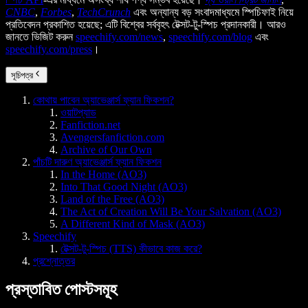
CNBC
,
Forbes
,
TechCrunch
এবং অন্যান্য বড় সংবাদমাধ্যমে স্পিচিফাই নিয়ে
প্রতিবেদন প্রকাশিত হয়েছে; এটি বিশ্বের সর্ববৃহৎ টেক্সট-টু-স্পিচ প্রদানকারী। আরও
জানতে ভিজিট করুন
speechify.com/news
,
speechify.com/blog
এবং
speechify.com/press
।
সূচিপত্র
কোথায় পাবেন অ্যাভেঞ্জার্স ফ্যান ফিকশন?
ওয়াটপ্যাড
Fanfiction.net
Avengersfanfiction.com
Archive of Our Own
পাঁচটি দারুণ অ্যাভেঞ্জার্স ফ্যান ফিকশন
In the Home (AO3)
Into That Good Night (AO3)
Land of the Free (AO3)
The Act of Creation Will Be Your Salvation (AO3)
A Different Kind of Mask (AO3)
Speechify
টেক্সট-টু-স্পিচ (TTS) কীভাবে কাজ করে?
প্রশ্নোত্তর
প্রস্তাবিত পোস্টসমূহ