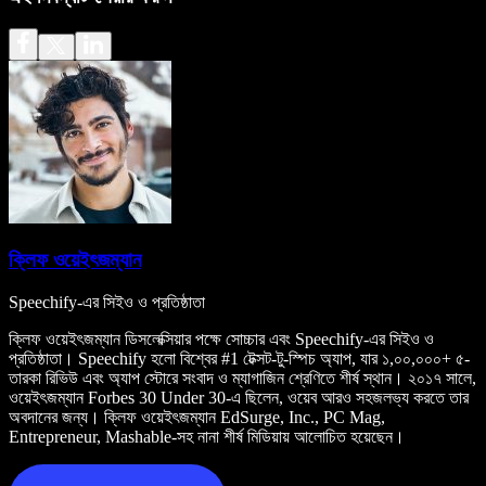
ক্লিফ ওয়েইৎজম্যান
Speechify-এর সিইও ও প্রতিষ্ঠাতা
ক্লিফ ওয়েইৎজম্যান ডিসলেক্সিয়ার পক্ষে সোচ্চার এবং Speechify-এর সিইও ও
প্রতিষ্ঠাতা। Speechify হলো বিশ্বের #1 টেক্সট-টু-স্পিচ অ্যাপ, যার ১,০০,০০০+ ৫-
তারকা রিভিউ এবং অ্যাপ স্টোরে সংবাদ ও ম্যাগাজিন শ্রেণিতে শীর্ষ স্থান। ২০১৭ সালে,
ওয়েইৎজম্যান Forbes 30 Under 30-এ ছিলেন, ওয়েব আরও সহজলভ্য করতে তার
অবদানের জন্য। ক্লিফ ওয়েইৎজম্যান EdSurge, Inc., PC Mag,
Entrepreneur, Mashable-সহ নানা শীর্ষ মিডিয়ায় আলোচিত হয়েছেন।