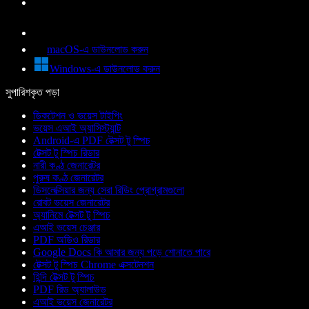
macOS-এ ডাউনলোড করুন
Windows-এ ডাউনলোড করুন
সুপারিশকৃত পড়া
ডিকটেশন ও ভয়েস টাইপিং
ভয়েস এআই অ্যাসিস্ট্যান্ট
Android-এ PDF টেক্সট টু স্পিচ
টেক্সট টু স্পিচ রিডার
নারী কণ্ঠ জেনারেটর
পুরুষ কণ্ঠ জেনারেটর
ডিসলেক্সিয়ার জন্য সেরা রিডিং প্রোগ্রামগুলো
রোবট ভয়েস জেনারেটর
অ্যানিমে টেক্সট টু স্পিচ
এআই ভয়েস চেঞ্জার
PDF অডিও রিডার
Google Docs কি আমার জন্য পড়ে শোনাতে পারে
টেক্সট টু স্পিচ Chrome এক্সটেনশন
হিন্দি টেক্সট টু স্পিচ
PDF রিড অ্যালাউড
এআই ভয়েস জেনারেটর