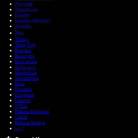
Русский
Українська
Español
Español (México)
Svenska
ไทย
Türkçe
Tiếng Việt
Română
Português
Български
ქართული
Slovenčina
Slovenščina
Eesti
Hrvatski
Ελληνικά
Lietuvių
עברית
Bahasa Indonesia
Català
Bahasa Melayu
اردو