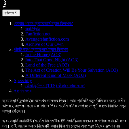
সূচিপত্র
কোথায় পাবেন অ্যাভেঞ্জার্স ফ্যান ফিকশন?
ওয়াটপ্যাড
Fanfiction.net
Avengersfanfiction.com
Archive of Our Own
পাঁচটি দারুণ অ্যাভেঞ্জার্স ফ্যান ফিকশন
In the Home (AO3)
Into That Good Night (AO3)
Land of the Free (AO3)
The Act of Creation Will Be Your Salvation (AO3)
A Different Kind of Mask (AO3)
Speechify
টেক্সট-টু-স্পিচ (TTS) কীভাবে কাজ করে?
প্রশ্নোত্তর
অ্যাভেঞ্জার্স ফ্র্যাঞ্চাইজ অসংখ্য ভক্তের প্রিয়। তারা প্রতিটি নতুন রিলিজের জন্য অধীর
আগ্রহে অপেক্ষা করে এবং তাদের প্রিয় মার্ভেল কমিক সংগ্রহ সম্পূর্ণ করতে নিয়মিত নতুন
সংখ্যা খোঁজেন।
অ্যাভেঞ্জার্স এমসিইউ (মার্ভেল সিনেমাটিক ইউনিভার্স)-এর সবচেয়ে জনপ্রিয় ক্যারেক্টারদের
দল। তাই অনেক ভক্ত নিজেরাই ফ্যান ফিকশন লেখেন এবং গল্পে নিজের কল্পনার রঙ