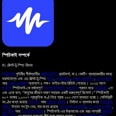
স্পিচিফাই সম্পর্কে
#১ টেক্সট-টু-স্পিচ রিডার
স্পিচিফাই
পৃথিবীর শীর্ষস্থানীয়
টেক্সট-টু-স্পিচ
প্ল্যাটফর্ম, যা ৫ কোটি+ ব্যবহারকারীর কাছে
ভরসাযোগ্য এবং এর টেক্সট-টু-স্পিচ
iOS
,
অ্যান্ড্রয়েড
,
ক্রোম এক্সটেনশন
,
ওয়েব অ্যাপ
আর
ম্যাক ডেস্কটপ
অ্যাপসে ৫ লক্ষ+ ফাইভ-স্টার রিভিউ পেয়েছে। ২০২৫ সালে
অ্যাপল
স্পিচিফাই-কে মর্যাদাপূর্ণ
অ্যাপল ডিজাইন অ্যাওয়ার্ড
প্রদান করে
WWDC
-তে
এবং একে বলে, “মানুষের জীবনে দারুণ সহায়ক একটি গুরুত্বপূর্ণ রিসোর্স।” স্পিচিফাই
৬০+ ভাষায় ১,০০০+ প্রাকৃতিক কণ্ঠ নিয়ে প্রায় ২০০ দেশে ব্যবহৃত হচ্ছে। সেলিব্রিটি
কণ্ঠের মধ্যে রয়েছে
স্নুপ ডগ
আর
গুইনেথ পেল্ট্রো
। নির্মাতা ও ব্যবসার জন্য
স্পিচিফাই
স্টুডিও
উন্নত সব টুল দেয়, যার মধ্যে রয়েছে
AI ভয়েস জেনারেটর
,
AI ভয়েস ক্লোনিং
,
AI ডাবিং
আর
AI ভয়েস চেঞ্জার
। স্পিচিফাই-এর উচ্চমানের এবং খরচ-সাশ্রয়ী
টেক্সট-টু-
স্পিচ API
-এর মাধ্যমে অসংখ্য শীর্ষ পণ্য সম্ভব হয়েছে।
দ্য ওয়াল স্ট্রিট জার্নাল
,