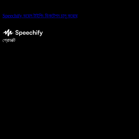
Speechify ভয়েস টাইপিং ডিকটেশন চালু করেছে
ভয়েস টাইপিং দিয়ে ৫ গুণ দ্রুত লিখুন
প্রোডাক্ট
আরও জানুন