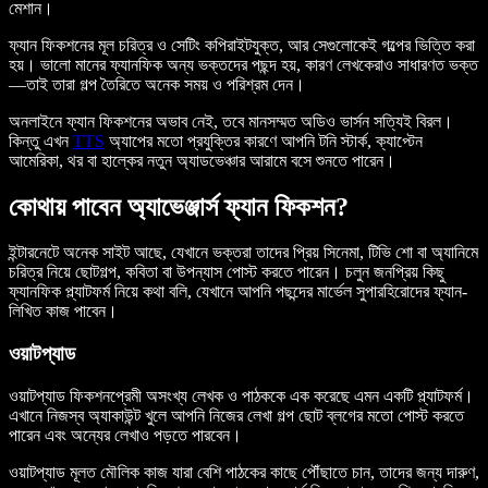
মেশান।
ফ্যান ফিকশনের মূল চরিত্র ও সেটিং কপিরাইটযুক্ত, আর সেগুলোকেই গল্পের ভিত্তি করা
হয়। ভালো মানের ফ্যানফিক অন্য ভক্তদের পছন্দ হয়, কারণ লেখকেরাও সাধারণত ভক্ত
—তাই তারা গল্প তৈরিতে অনেক সময় ও পরিশ্রম দেন।
অনলাইনে ফ্যান ফিকশনের অভাব নেই, তবে মানসম্মত অডিও ভার্সন সত্যিই বিরল।
কিন্তু এখন
TTS
অ্যাপের মতো প্রযুক্তির কারণে আপনি টনি স্টার্ক, ক্যাপ্টেন
আমেরিকা, থর বা হাল্কের নতুন অ্যাডভেঞ্চার আরামে বসে শুনতে পারেন।
কোথায় পাবেন অ্যাভেঞ্জার্স ফ্যান ফিকশন?
ইন্টারনেটে অনেক সাইট আছে, যেখানে ভক্তরা তাদের প্রিয় সিনেমা, টিভি শো বা অ্যানিমে
চরিত্র নিয়ে ছোটগল্প, কবিতা বা উপন্যাস পোস্ট করতে পারেন। চলুন জনপ্রিয় কিছু
ফ্যানফিক প্ল্যাটফর্ম নিয়ে কথা বলি, যেখানে আপনি পছন্দের মার্ভেল সুপারহিরোদের ফ্যান-
লিখিত কাজ পাবেন।
ওয়াটপ্যাড
ওয়াটপ্যাড ফিকশনপ্রেমী অসংখ্য লেখক ও পাঠককে এক করেছে এমন একটি প্ল্যাটফর্ম।
এখানে নিজস্ব অ্যাকাউন্ট খুলে আপনি নিজের লেখা গল্প ছোট ব্লগের মতো পোস্ট করতে
পারেন এবং অন্যের লেখাও পড়তে পারবেন।
ওয়াটপ্যাড মূলত মৌলিক কাজ যারা বেশি পাঠকের কাছে পৌঁছাতে চান, তাদের জন্য দারুণ,