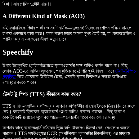
বিকাশ আর পেসিং দুটোই দারুণ।
A Different Kind of Mask (AO3)
এই ফ্যানফিকে পিটার পার্কার ও ম্যাট মার্ডক—দুজনেই নিজেদের গোপন পরিচয় সামলে
রাখতে একসাথে কাজ করে। ফলে দারুণ মজার অনেক দৃশ্য তৈরি হয়, যা ডেয়ারডেভিল ও
স্পাইডারম্যান ভক্তদের ভীষণ আনন্দ দেবে।
Speechify
উপরে উল্লেখিত প্ল্যাটফর্মগুলোতে ফ্যানওয়ার্কের সঙ্গে অডিও ভার্সন থাকে না। কিছু
লেখক AO3-তে অডিও জুড়লেও, প্রাকৃতিক কণ্ঠে পাঠ খুবই বিরল। তবে
টেক্সট-টু-স্পিচ
প্রযুক্তি
দিয়ে যেকোনো ডিজিটাল টেক্সট, এমনকি ফ্যান ফিকশনও সহজে অডিওতে
রূপান্তর করতে পারেন।
টেক্সট-টু-স্পিচ (TTS) কীভাবে কাজ করে?
TTS বা রিড-এলাউড সফটওয়্যার আপনার কম্পিউটার বা মোবাইলকে স্ক্রিন রিডারে বদলে
দেয়। কয়েকটি ক্লিকেই অ্যাভেঞ্জার্স গল্পের অডিও বানাতে পারবেন। কিছু অ্যাপে
রেকর্ডিং ডাউনলোডের সুযোগও আছে—পডকাস্টের মতো করে শোনার জন্য।
আপনার কাছে অ্যাভেঞ্জার্স কমিকের প্রিন্ট কপি থাকলেও চিন্তা নেই; সেগুলোও শুনতে
পারবেন। TTS সফটওয়্যার OCR (অপটিক্যাল ক্যারেক্টার রিকগনিশন)-এর মাধ্যমে
মুদ্রিত লেখা শনাক্ত করে স্পষ্ট অডিও বানাতে পারে।