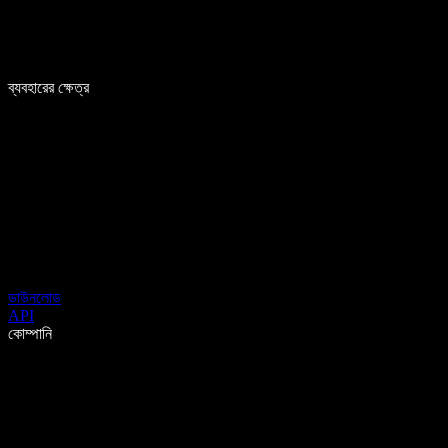
ব্যবহারের ক্ষেত্র
ডাউনলোড
API
কোম্পানি