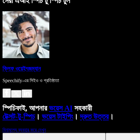
সেরা এআই স্পিচ টু স্পিচ টুল
ক্লিফ ওয়েইৎজম্যান
Speechify-এর সিইও ও প্রতিষ্ঠাতা
স্পিচিফাই, আপনার
ভয়েস AI
সহকারী
টেক্সট-টু-স্পিচ
।
ভয়েস টাইপিং
।
দ্রুত উত্তর
।
বিনামূল্যে ব্যবহার করে দেখুন