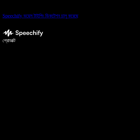
Speechify ভয়েস টাইপিং ডিকটেশন চালু করেছে
ভয়েস টাইপিং দিয়ে ৫ গুণ দ্রুত লিখুন
প্রোডাক্ট
আরও জানুন