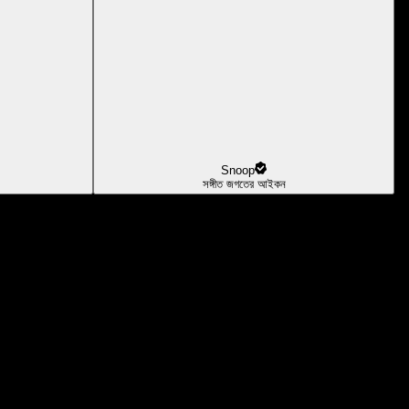
Snoop
সঙ্গীত জগতের আইকন