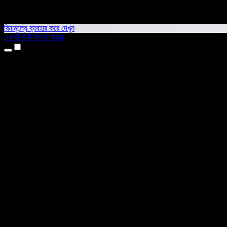
বিনামূল্যে ব্যবহার করে দেখুন
এখনই ডাউনলোড করুন
প্রোডাক্ট
টেক্সট টু স্পিচ
আইফোন ও আইপ্যাড অ্যাপ
অ্যান্ড্রয়েড অ্যাপ
ক্রোম এক্সটেনশন
এজ এক্সটেনশন
ওয়েব অ্যাপ
ম্যাক অ্যাপ
উইন্ডোজ অ্যাপ
এআই ভয়েস জেনারেটর