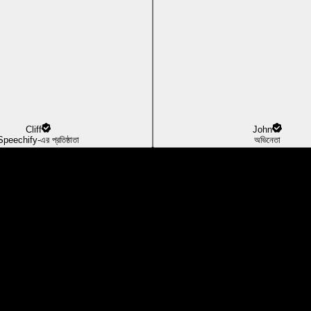
Cliff
John
Speechify-এর প্রতিষ্ঠাতা
অভিনেতা