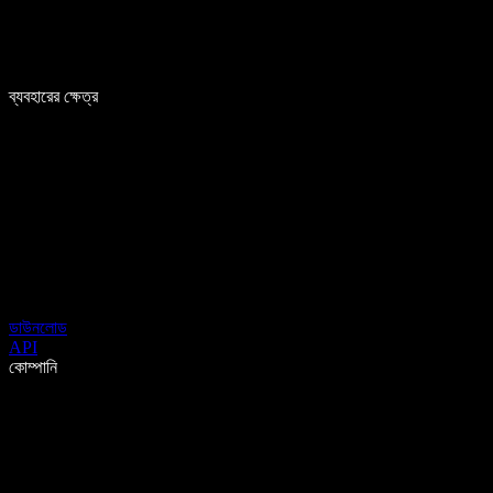
ব্যবহারের ক্ষেত্র
ডাউনলোড
API
কোম্পানি