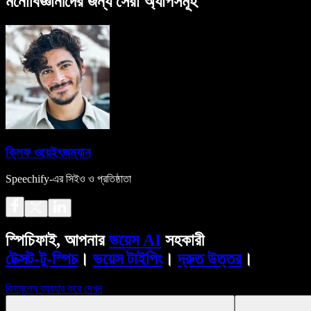
মনোবিজ্ঞানীদের জন্য সেরা অ্যাপসমূহ
ক্লিফ ওয়েইৎজম্যান
Speechify-এর সিইও ও প্রতিষ্ঠাতা
স্পিচিফাই, আপনার
ভয়েস AI
সহকারী
টেক্সট-টু-স্পিচ
।
ভয়েস টাইপিং
।
দ্রুত উত্তর
।
বিনামূল্যে ব্যবহার করে দেখুন