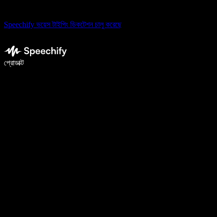
Speechify ভয়েস টাইপিং ডিকটেশন চালু করেছে
ভয়েস টাইপিং দিয়ে ৫ গুণ দ্রুত লিখুন
প্রোডাক্ট
আরও জানুন