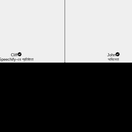
Cliff
John
Speechify-এর প্রতিষ্ঠাতা
অভিনেতা