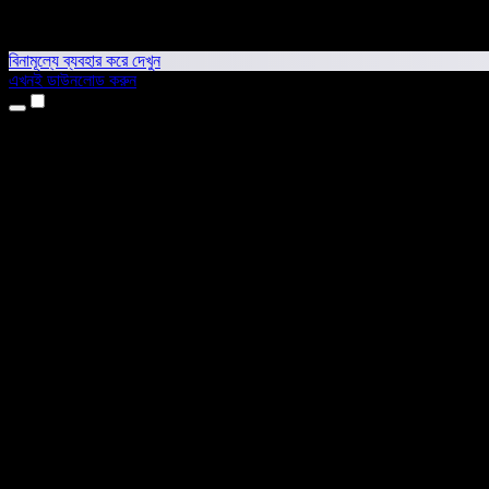
বিনামূল্যে ব্যবহার করে দেখুন
এখনই ডাউনলোড করুন
প্রোডাক্ট
টেক্সট টু স্পিচ
আইফোন ও আইপ্যাড অ্যাপ
অ্যান্ড্রয়েড অ্যাপ
ক্রোম এক্সটেনশন
এজ এক্সটেনশন
ওয়েব অ্যাপ
ম্যাক অ্যাপ
উইন্ডোজ অ্যাপ
এআই ভয়েস জেনারেটর