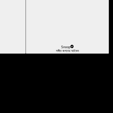
Snoop
সঙ্গীত জগতের আইকন