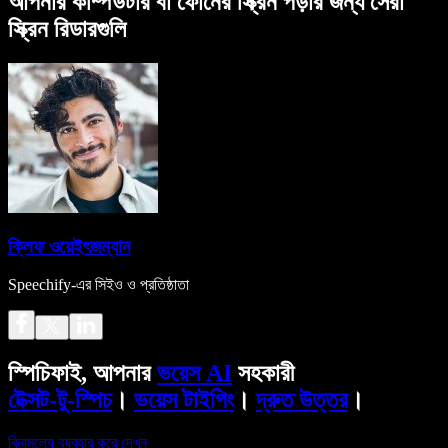
আপনার কম্পিউটার বা ফোনের স্ক্রিন পড়ার জন্য সেরা
স্ক্রিন রিডারগুলি
ক্লিফ ওয়েইৎজম্যান
Speechify-এর সিইও ও প্রতিষ্ঠাতা
স্পিচিফাই, আপনার
ভয়েস AI
সহকারী
টেক্সট-টু-স্পিচ
।
ভয়েস টাইপিং
।
দ্রুত উত্তর
।
বিনামূল্যে ব্যবহার করে দেখুন