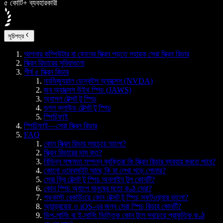
৫ কোটি+ ব্যবহারকারী
সূচিপত্র
আপনার কম্পিউটার বা ফোনের স্ক্রিন পড়তে সহায়ক সেরা স্ক্রিন রিডার
স্ক্রিন রিডারের সুবিধাগুলো
শীর্ষ ৫ স্ক্রিন রিডার
ননভিজ্যুয়াল ডেস্কটপ অ্যাক্সেস (NVDA)
জব অ্যাক্সেস উইথ স্পিচ (JAWS)
অ্যাপল টেক্সট টু স্পিচ
গুগল ক্লাউড টেক্সট টু স্পিচ
স্পিচিফাই
স্পিচিফাই—সেরা স্ক্রিন রিডার
FAQ
কোন স্ক্রিন রিডার সবচেয়ে ভালো?
স্ক্রিন রিডারের দাম কত?
বিভিন্ন সক্ষমতা সম্পন্ন ব্যক্তিরা কি স্ক্রিন রিডার ব্যবহার করতে পারে?
কোনো ওয়েবসাইট আছে কি যা লেখা পড়ে শোনায়?
সেরা ফ্রি টেক্সট টু স্পিচ অনলাইন টুল কোনটি?
কোন স্পিচ অ্যাপে মানুষের মতো কণ্ঠ সেরা?
পডকাস্ট রেকর্ডিংয়ে কোন টেক্সট টু স্পিচ সফটওয়্যার ভালো?
অ্যান্ড্রয়েড ও iOS-এর জন্য সেরা স্পিচ রিডার কোনটি?
ডিপ-লার্নিং বা ই-লার্নিং ভিত্তিক কোন টুলে সবচেয়ে প্রাকৃতিক কণ্ঠ