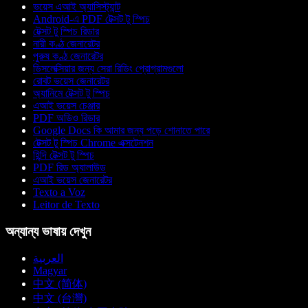
ভয়েস এআই অ্যাসিস্ট্যান্ট
Android-এ PDF টেক্সট টু স্পিচ
টেক্সট টু স্পিচ রিডার
নারী কণ্ঠ জেনারেটর
পুরুষ কণ্ঠ জেনারেটর
ডিসলেক্সিয়ার জন্য সেরা রিডিং প্রোগ্রামগুলো
রোবট ভয়েস জেনারেটর
অ্যানিমে টেক্সট টু স্পিচ
এআই ভয়েস চেঞ্জার
PDF অডিও রিডার
Google Docs কি আমার জন্য পড়ে শোনাতে পারে
টেক্সট টু স্পিচ Chrome এক্সটেনশন
হিন্দি টেক্সট টু স্পিচ
PDF রিড অ্যালাউড
এআই ভয়েস জেনারেটর
Texto a Voz
Leitor de Texto
অন্যান্য ভাষায় দেখুন
العربية
Magyar
中文 (简体)
中文 (台灣)