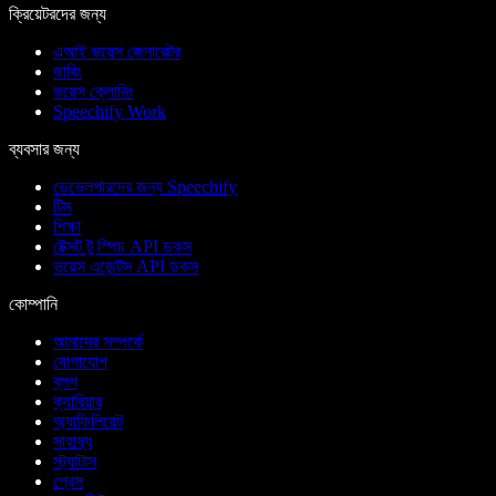
ক্রিয়েটরদের জন্য
এআই ভয়েস জেনারেটর
ডাবিং
ভয়েস ক্লোনিং
Speechify Work
ব্যবসার জন্য
ডেভেলপারদের জন্য Speechify
টিম
শিক্ষা
টেক্সট টু স্পিচ API ডকস
ভয়েস এজেন্টস API ডকস
কোম্পানি
আমাদের সম্পর্কে
যোগাযোগ
ব্লগ
ক্যারিয়ার
অ্যাফিলিয়েট
সাহায্য
স্ট্যাটাস
প্রেস