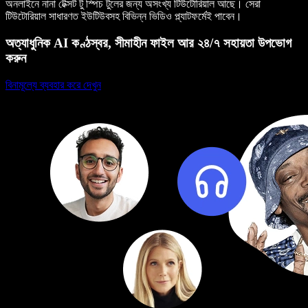
অনলাইনে নানা টেক্সট টু স্পিচ টুলের জন্য অসংখ্য টিউটোরিয়াল আছে। সেরা
টিউটোরিয়াল সাধারণত ইউটিউবসহ বিভিন্ন ভিডিও প্ল্যাটফর্মেই পাবেন।
অত্যাধুনিক AI কণ্ঠস্বর, সীমাহীন ফাইল আর ২৪/৭ সহায়তা উপভোগ
করুন
বিনামূল্যে ব্যবহার করে দেখুন