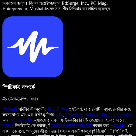
অবদানের জন্য। ক্লিফ ওয়েইৎজম্যান EdSurge, Inc., PC Mag,
Entrepreneur, Mashable-সহ নানা শীর্ষ মিডিয়ায় আলোচিত হয়েছেন।
স্পিচিফাই সম্পর্কে
#১ টেক্সট-টু-স্পিচ রিডার
স্পিচিফাই
পৃথিবীর শীর্ষস্থানীয়
টেক্সট-টু-স্পিচ
প্ল্যাটফর্ম, যা ৫ কোটি+ ব্যবহারকারীর কাছে
ভরসাযোগ্য এবং এর টেক্সট-টু-স্পিচ
iOS
,
অ্যান্ড্রয়েড
,
ক্রোম এক্সটেনশন
,
ওয়েব অ্যাপ
আর
ম্যাক ডেস্কটপ
অ্যাপসে ৫ লক্ষ+ ফাইভ-স্টার রিভিউ পেয়েছে। ২০২৫ সালে
অ্যাপল
স্পিচিফাই-কে মর্যাদাপূর্ণ
অ্যাপল ডিজাইন অ্যাওয়ার্ড
প্রদান করে
WWDC
-তে
এবং একে বলে, “মানুষের জীবনে দারুণ সহায়ক একটি গুরুত্বপূর্ণ রিসোর্স।” স্পিচিফাই