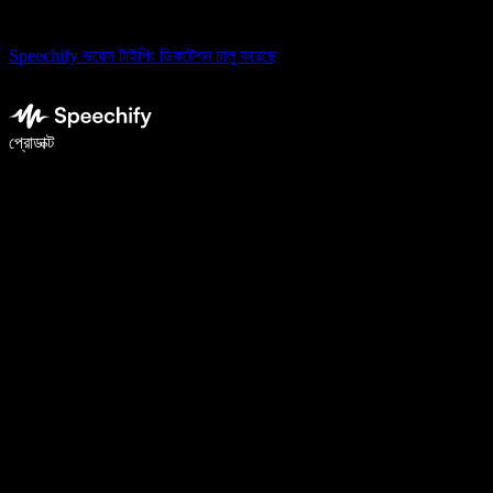
Speechify ভয়েস টাইপিং ডিকটেশন চালু করেছে
ভয়েস টাইপিং দিয়ে ৫ গুণ দ্রুত লিখুন
প্রোডাক্ট
আরও জানুন