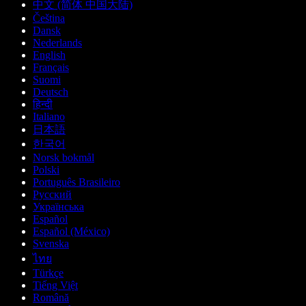
中文 (简体 中国大陆)
Čeština
Dansk
Nederlands
English
Français
Suomi
Deutsch
हिन्दी
Italiano
日本語
한국어
Norsk bokmål
Polski
Português Brasileiro
Русский
Українська
Español
Español (México)
Svenska
ไทย
Türkçe
Tiếng Việt
Română