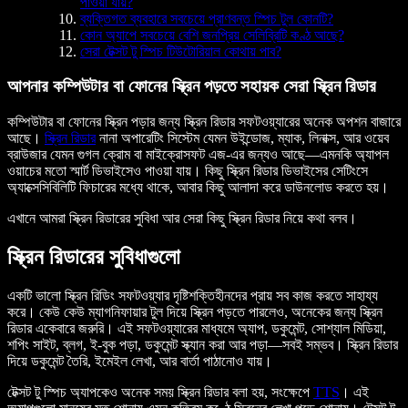
পাওয়া যায়?
ব্যক্তিগত ব্যবহারে সবচেয়ে প্রাণবন্ত স্পিচ টুল কোনটি?
কোন অ্যাপে সবচেয়ে বেশি জনপ্রিয় সেলিব্রিটি কণ্ঠ আছে?
সেরা টেক্সট টু স্পিচ টিউটোরিয়াল কোথায় পাব?
আপনার কম্পিউটার বা ফোনের স্ক্রিন পড়তে সহায়ক সেরা স্ক্রিন রিডার
কম্পিউটার বা ফোনের স্ক্রিন পড়ার জন্য স্ক্রিন রিডার সফটওয়্যারের অনেক অপশন বাজারে
আছে।
স্ক্রিন রিডার
নানা অপারেটিং সিস্টেম যেমন উইন্ডোজ, ম্যাক, লিনাক্স, আর ওয়েব
ব্রাউজার যেমন গুগল ক্রোম বা মাইক্রোসফট এজ-এর জন্যও আছে—এমনকি অ্যাপল
ওয়াচের মতো স্মার্ট ডিভাইসেও পাওয়া যায়। কিছু স্ক্রিন রিডার ডিভাইসের সেটিংসে
অ্যাক্সেসিবিলিটি ফিচারের মধ্যে থাকে, আবার কিছু আলাদা করে ডাউনলোড করতে হয়।
এখানে আমরা স্ক্রিন রিডারের সুবিধা আর সেরা কিছু স্ক্রিন রিডার নিয়ে কথা বলব।
স্ক্রিন রিডারের সুবিধাগুলো
একটি ভালো স্ক্রিন রিডিং সফটওয়্যার দৃষ্টিশক্তিহীনদের প্রায় সব কাজ করতে সাহায্য
করে। কেউ কেউ ম্যাগনিফায়ার টুল দিয়ে স্ক্রিন পড়তে পারলেও, অনেকের জন্য স্ক্রিন
রিডার একেবারে জরুরি। এই সফটওয়্যারের মাধ্যমে অ্যাপ, ডকুমেন্ট, সোশ্যাল মিডিয়া,
শপিং সাইট, ব্লগ, ই-বুক পড়া, ডকুমেন্ট স্ক্যান করা আর পড়া—সবই সম্ভব। স্ক্রিন রিডার
দিয়ে ডকুমেন্ট তৈরি, ইমেইল লেখা, আর বার্তা পাঠানোও যায়।
টেক্সট টু স্পিচ অ্যাপকেও অনেক সময় স্ক্রিন রিডার বলা হয়, সংক্ষেপে
TTS
। এই