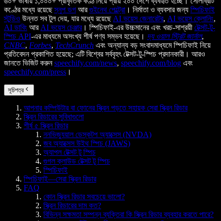
৬০+ ভাষায় ১,০০০+ প্রাকৃতিক কণ্ঠ নিয়ে প্রায় ২০০ দেশে ব্যবহৃত হচ্ছে। সেলিব্রিটি
কণ্ঠের মধ্যে রয়েছে
স্নুপ ডগ
আর
গুইনেথ পেল্ট্রো
। নির্মাতা ও ব্যবসার জন্য
স্পিচিফাই
স্টুডিও
উন্নত সব টুল দেয়, যার মধ্যে রয়েছে
AI ভয়েস জেনারেটর
,
AI ভয়েস ক্লোনিং
,
AI ডাবিং
আর
AI ভয়েস চেঞ্জার
। স্পিচিফাই-এর উচ্চমানের এবং খরচ-সাশ্রয়ী
টেক্সট-টু-
স্পিচ API
-এর মাধ্যমে অসংখ্য শীর্ষ পণ্য সম্ভব হয়েছে।
দ্য ওয়াল স্ট্রিট জার্নাল
,
CNBC
,
Forbes
,
TechCrunch
এবং অন্যান্য বড় সংবাদমাধ্যমে স্পিচিফাই নিয়ে
প্রতিবেদন প্রকাশিত হয়েছে; এটি বিশ্বের সর্ববৃহৎ টেক্সট-টু-স্পিচ প্রদানকারী। আরও
জানতে ভিজিট করুন
speechify.com/news
,
speechify.com/blog
এবং
speechify.com/press
।
সূচিপত্র
আপনার কম্পিউটার বা ফোনের স্ক্রিন পড়তে সহায়ক সেরা স্ক্রিন রিডার
স্ক্রিন রিডারের সুবিধাগুলো
শীর্ষ ৫ স্ক্রিন রিডার
ননভিজ্যুয়াল ডেস্কটপ অ্যাক্সেস (NVDA)
জব অ্যাক্সেস উইথ স্পিচ (JAWS)
অ্যাপল টেক্সট টু স্পিচ
গুগল ক্লাউড টেক্সট টু স্পিচ
স্পিচিফাই
স্পিচিফাই—সেরা স্ক্রিন রিডার
FAQ
কোন স্ক্রিন রিডার সবচেয়ে ভালো?
স্ক্রিন রিডারের দাম কত?
বিভিন্ন সক্ষমতা সম্পন্ন ব্যক্তিরা কি স্ক্রিন রিডার ব্যবহার করতে পারে?