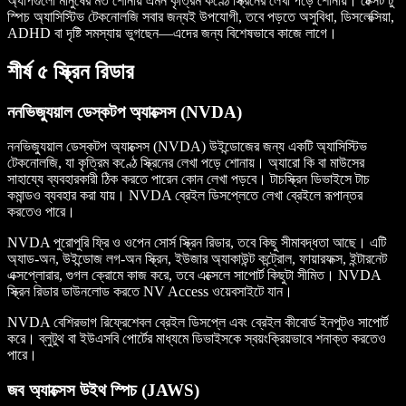
অ্যাপগুলো মানুষের মত শোনায় এমন কৃত্রিম কণ্ঠে স্ক্রিনের লেখা পড়ে শোনায়। টেক্সট টু
স্পিচ অ্যাসিস্টিভ টেকনোলজি সবার জন্যই উপযোগী, তবে পড়তে অসুবিধা, ডিসলেক্সিয়া,
ADHD বা দৃষ্টি সমস্যায় ভুগছেন—এদের জন্য বিশেষভাবে কাজে লাগে।
শীর্ষ ৫ স্ক্রিন রিডার
ননভিজ্যুয়াল ডেস্কটপ অ্যাক্সেস (NVDA)
ননভিজ্যুয়াল ডেস্কটপ অ্যাক্সেস (NVDA) উইন্ডোজের জন্য একটি অ্যাসিস্টিভ
টেকনোলজি, যা কৃত্রিম কণ্ঠে স্ক্রিনের লেখা পড়ে শোনায়। অ্যারো কি বা মাউসের
সাহায্যে ব্যবহারকারী ঠিক করতে পারেন কোন লেখা পড়বে। টাচস্ক্রিন ডিভাইসে টাচ
কমান্ডও ব্যবহার করা যায়। NVDA ব্রেইল ডিসপ্লেতে লেখা ব্রেইলে রূপান্তর
করতেও পারে।
NVDA পুরোপুরি ফ্রি ও ওপেন সোর্স স্ক্রিন রিডার, তবে কিছু সীমাবদ্ধতা আছে। এটি
অ্যাড-অন, উইন্ডোজ লগ-অন স্ক্রিন, ইউজার অ্যাকাউন্ট কন্ট্রোল, ফায়ারফক্স, ইন্টারনেট
এক্সপ্লোরার, গুগল ক্রোমে কাজ করে, তবে এক্সেলে সাপোর্ট কিছুটা সীমিত। NVDA
স্ক্রিন রিডার ডাউনলোড করতে NV Access ওয়েবসাইটে যান।
NVDA বেশিরভাগ রিফ্রেশেবল ব্রেইল ডিসপ্লে এবং ব্রেইল কীবোর্ড ইনপুটও সাপোর্ট
করে। ব্লুটুথ বা ইউএসবি পোর্টের মাধ্যমে ডিভাইসকে স্বয়ংক্রিয়ভাবে শনাক্ত করতেও
পারে।
জব অ্যাক্সেস উইথ স্পিচ (JAWS)