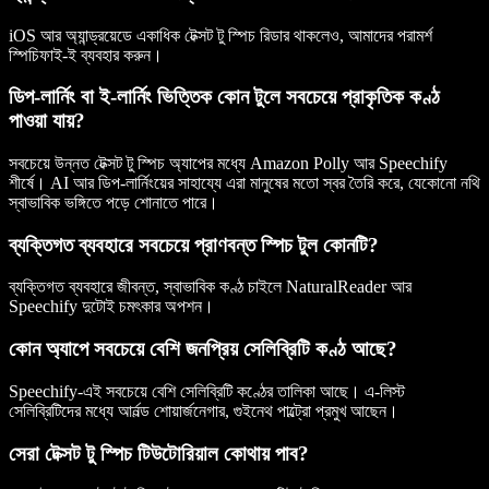
iOS আর অ্যান্ড্রয়েডে একাধিক টেক্সট টু স্পিচ রিডার থাকলেও, আমাদের পরামর্শ
স্পিচিফাই-ই ব্যবহার করুন।
ডিপ-লার্নিং বা ই-লার্নিং ভিত্তিক কোন টুলে সবচেয়ে প্রাকৃতিক কণ্ঠ
পাওয়া যায়?
সবচেয়ে উন্নত টেক্সট টু স্পিচ অ্যাপের মধ্যে Amazon Polly আর Speechify
শীর্ষে। AI আর ডিপ-লার্নিংয়ের সাহায্যে এরা মানুষের মতো স্বর তৈরি করে, যেকোনো নথি
স্বাভাবিক ভঙ্গিতে পড়ে শোনাতে পারে।
ব্যক্তিগত ব্যবহারে সবচেয়ে প্রাণবন্ত স্পিচ টুল কোনটি?
ব্যক্তিগত ব্যবহারে জীবন্ত, স্বাভাবিক কণ্ঠ চাইলে NaturalReader আর
Speechify দুটোই চমৎকার অপশন।
কোন অ্যাপে সবচেয়ে বেশি জনপ্রিয় সেলিব্রিটি কণ্ঠ আছে?
Speechify-এই সবচেয়ে বেশি সেলিব্রিটি কণ্ঠের তালিকা আছে। এ-লিস্ট
সেলিব্রিটিদের মধ্যে আর্নল্ড শোয়ার্জনেগার, গুইনেথ পাল্ট্রো প্রমুখ আছেন।
সেরা টেক্সট টু স্পিচ টিউটোরিয়াল কোথায় পাব?