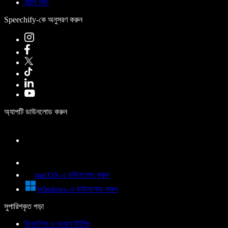
ব্র্যান্ড কিট
Speechify-কে অনুসরণ করুন
অ্যাপটি ডাউনলোড করুন
macOS-এ ডাউনলোড করুন
Windows-এ ডাউনলোড করুন
সুপারিশকৃত পড়া
ডিকটেশন ও ভয়েস টাইপিং