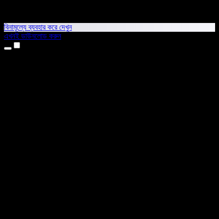
বিনামূল্যে ব্যবহার করে দেখুন
এখনই ডাউনলোড করুন
প্রোডাক্ট
টেক্সট টু স্পিচ
আইফোন ও আইপ্যাড অ্যাপ
অ্যান্ড্রয়েড অ্যাপ
ক্রোম এক্সটেনশন
এজ এক্সটেনশন
ওয়েব অ্যাপ
ম্যাক অ্যাপ
উইন্ডোজ অ্যাপ
এআই ভয়েস জেনারেটর