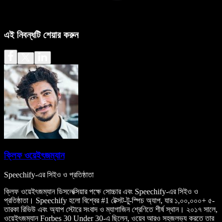
এই নিবন্ধটি শেয়ার করুন
ক্লিফ ওয়েইৎজম্যান
Speechify-এর সিইও ও প্রতিষ্ঠাতা
ক্লিফ ওয়েইৎজম্যান ডিসলেক্সিয়ার পক্ষে সোচ্চার এবং Speechify-এর সিইও ও
প্রতিষ্ঠাতা। Speechify হলো বিশ্বের #1 টেক্সট-টু-স্পিচ অ্যাপ, যার ১,০০,০০০+ ৫-
তারকা রিভিউ এবং অ্যাপ স্টোরে সংবাদ ও ম্যাগাজিন শ্রেণিতে শীর্ষ স্থান। ২০১৭ সালে,
ওয়েইৎজম্যান Forbes 30 Under 30-এ ছিলেন, ওয়েব আরও সহজলভ্য করতে তার