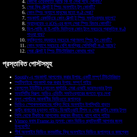
কোনো ওয়েবসাইট আছে কি যা লেখা পড়ে শোনায়?
সেরা ফ্রি টেক্সট টু স্পিচ অনলাইন টুল কোনটি?
কোন স্পিচ অ্যাপে মানুষের মতো কণ্ঠ সেরা?
পডকাস্ট রেকর্ডিংয়ে কোন টেক্সট টু স্পিচ সফটওয়্যার ভালো?
অ্যান্ড্রয়েড ও iOS-এর জন্য সেরা স্পিচ রিডার কোনটি?
ডিপ-লার্নিং বা ই-লার্নিং ভিত্তিক কোন টুলে সবচেয়ে প্রাকৃতিক কণ্ঠ
পাওয়া যায়?
ব্যক্তিগত ব্যবহারে সবচেয়ে প্রাণবন্ত স্পিচ টুল কোনটি?
কোন অ্যাপে সবচেয়ে বেশি জনপ্রিয় সেলিব্রিটি কণ্ঠ আছে?
সেরা টেক্সট টু স্পিচ টিউটোরিয়াল কোথায় পাব?
প্রস্তাবিত পোস্টসমূহ
Spotify-এ পডকাস্ট আপলোড করার উপায়: একটি সম্পূর্ণ টিউটোরিয়াল
স্পটিফাইয়ে পডকাস্ট শুরু করার উপায়: সম্পূর্ণ গাইড
ফেসলেস ইউটিউব চ্যানেল মাস্টারি: সেরা এআই ভয়েসওভার টুলস
অডাসিটির বিকল্প: অডিও এডিটিং সফটওয়্যারের জগতে ঘুরে দেখা
ব্লগ পোস্টকে আকর্ষণীয় ভিডিওতে রূপান্তর
ভিডিও স্পোকসপারসনের শক্তি দিয়ে অনলাইন উপস্থিতি বাড়ান
কার্টুন বানানোর চূড়ান্ত গাইড: ডিআইওয়াই টিপস ও সেরা কার্টুন মেকার টুলস
পিসি থেকে টিকটকে আপলোড করবেন কীভাবে: ধাপে ধাপে গাইড
Vimeo বনাম Frame.io তুলনা: কোন ভিডিও প্ল্যাটফর্মটি আপনার জন্য
উপযোগী?
শীর্ষ অনলাইন ভিডিও কনভার্টার: ফ্রি অনলাইনে ভিডিও রূপান্তর ও কমপ্রেস