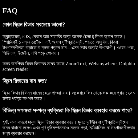
FAQ
কোন স্ক্রিন রিডার সবচেয়ে ভালো?
অ্যান্ড্রয়েড, iOS, ক্রোম আর সাফারির জন্য অনেক টেক্সট টু স্পিচ অ্যাপ আছে।
স্পিচিফাই ১ নম্বর রেটেড। এই অ্যাপ দৃষ্টিপ্রতিবন্ধী, পড়তে অসুবিধা, কিংবা
উৎপাদনশীলতা বাড়াতে বা দ্রুত পড়তে চান—এমন সবার জন্যই উপযোগী। ওয়েব পেজ,
পিডিএফ, ইমেইল, নথি পড়ে শোনায়।
অন্য জনপ্রিয় স্ক্রিন রিডারের মধ্যে আছে ZoomText, Webanywhere, Dolphin
screen reader।
স্ক্রিন রিডারের দাম কত?
স্ক্রিন রিডার বিভিন্ন দামের রেঞ্জে পাওয়া যায়। একেবারে ফ্রি থেকে শুরু করে প্রায় ১২০০
ডলার পর্যন্ত অপশন আছে।
বিভিন্ন সক্ষমতা সম্পন্ন ব্যক্তিরা কি স্ক্রিন রিডার ব্যবহার করতে পারে?
হ্যাঁ, নানা কারণে মানুষ স্ক্রিন রিডার ব্যবহার করে। মূলত দৃষ্টিহীন বা দৃষ্টিপ্রতিবন্ধীদের
জন্য বানানো হলেও এখন পূর্ণ দৃষ্টিসম্পন্নরাও সহজে পড়া, মাল্টিটাস্কিং বা উৎপাদনশীলতার
জন্য ব্যবহার করছেন।