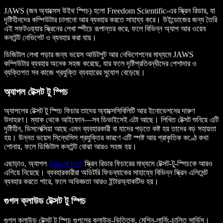
JAWS (জব অ্যাক্সেস উইথ স্পিচ) হলো Freedom Scientific-এর স্ক্রিন রিডার, যা
দৃষ্টিহীনদের কম্পিউটার চালানো আর ব্যবহার করতে সাহায্য করে। উইন্ডোজের জন্য তৈরি
এই সফটওয়্যার স্ক্রিনের লেখা স্পীচে রূপান্তর করে, ফলে বিভিন্ন অ্যাপ আর ওয়েব
কনটেন্ট নেভিগেট ও ব্যবহার করা যায়।
ডিজিটাল লেখা পড়ার জন্য ভয়েস আউটপুট আর নেভিগেশনের মাধ্যমে JAWS
কম্পিউটার ব্যবহার অনেক সহজ করেছে, যার ফলে দৃষ্টিপ্রতিবন্ধীদের পেশাদার ও
ব্যক্তিগত সব কাজে প্রযুক্তি ব্যবহারের সুযোগ বেড়েছে।
অ্যাপল টেক্সট টু স্পিচ
অ্যাপলের টেক্সট টু স্পিচ ফিচার তাদের অ্যাক্সেসিবিলিটি আর ইনোভেশনের দারুণ
উদাহরণ। ম্যাক থেকে আইফোন—সব ডিভাইসেই এটা আছে। লিখিত টেক্সট শুনিয়ে এটি
দৃষ্টিহীন, ডিসলেক্সিয়া আছে এমন ব্যবহারকারী বা যাদের পড়তে কষ্ট হয় তাদের বড় সহায়তা
হয়। উন্নত ভয়েস সিন্থেসিস প্রযুক্তির কারণে এটি স্পষ্ট আর প্রাকৃতিক কণ্ঠে কথা
শোনায়, ফলে ডিজিটাল কনটেন্ট বোঝা আরও সহজ হয়।
এছাড়াও, অ্যাপল
VoiceOver
স্ক্রিন রিডার ফিচারের মাধ্যমে টেক্সট-টু-স্পিচকে আরও
এগিয়ে নিয়েছে। ব্যবহারকারীরা অডিটরি ফিডব্যাকের সাহায্যে বিভিন্ন স্ক্রিন এলিমেন্ট
ব্যবহার করতে পারে, ফলে অভিজ্ঞতা আরও ইন্টারঅ্যাকটিভ হয়।
গুগল ক্লাউড টেক্সট টু স্পিচ
গুগল ক্লাউড টেক্সট টু স্পিচ গুগলের ক্লাউড-ভিত্তিক, মেশিন-লার্নিং-চালিত সার্ভিস।