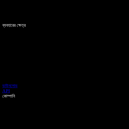
ব্যবহারের ক্ষেত্র
ডাউনলোড
API
কোম্পানি