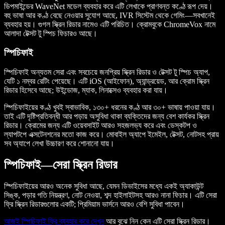
ডিপমাইন্ডের WaveNet মডেল ব্যবহার করে এটি লেখাকে প্রাণবন্ত কণ্ঠে রূপ দেয়।
বহু ভাষা আর কণ্ঠ বেছে নেওয়ার সুযোগ আছে, IVR সিস্টেম থেকে গেমিং—সবখানেই
ব্যবহার হয়। গুগল স্ক্রিন রিডার নামেও এটি পরিচিত। ক্রোমবুকে ChromeVox নামে
আলাদা টেক্সট টু স্পিচ ফিচারও আছে।
স্পিচিফাই
স্পিচিফাই অন্যতম সেরা এবং সবচেয়ে জনপ্রিয় স্ক্রিন রিডার ও টেক্সট টু স্পিচ অ্যাপ,
যেটি ১ নম্বর রেটিং পেয়েছে। এটি iOS (আইফোন), অ্যান্ড্রয়েড, আর ক্রোম স্ক্রিন
রিডার হিসেবে আছে; উইন্ডোজ, ম্যাক, লিনাক্সেও ব্যবহার করা যায়।
স্পিচিফাইয়ের কণ্ঠ খুবই স্বাভাবিক, ১৩০+ ধরনের কণ্ঠ আর ৩০+ ভাষায় পাওয়া যায়।
তাই এটি দৃষ্টিপ্রতিবন্ধী আর পড়ায় অসুবিধা থাকা ব্যক্তিদের জন্য বেশ কার্যকর স্ক্রিন
রিডার। ক্রোমের জন্য এটি ওয়েবসাইট আরও সহজলভ্য করে এবং ডেস্কটপ ও
ল্যাপটপে এক্সটেনশনের মতো কাজ করে। মোবাইল অ্যাপে ইমেইল, টেক্সট, নোটসহ প্রায়
সব অ্যাপে লেখা উচ্চারণ করে শোনানো যায়।
স্পিচিফাই—সেরা স্ক্রিন রিডার
স্পিচিফাইয়ের আরও অনেক সুবিধা আছে, যেমন ডিভাইসের মধ্যে একই অ্যাকাউন্ট
সিঙ্ক, পড়ার গতি নিয়ন্ত্রণ, নোট নেওয়া, শব্দ হাইলাইটসহ আরও নানা ফিচার। এটি সেরা
ফ্রি স্ক্রিন রিডারগুলোর একটি; প্রিমিয়াম ভার্সনে আরও বেশি সুবিধা পাবেন।
আজই স্পিচিফাই ফ্রি ব্যবহার করে দেখুন
আর বুঝে নিন কেন এটি সেরা স্ক্রিন রিডার।