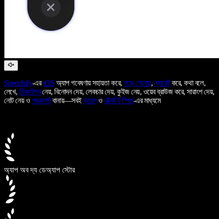
Speechify
-এর
iOS
অ্যাপ গবেষণায় সহায়তা করে,
পড়ে শোনায়
,
ন্যারেট
করে, কথা বলে,
লেখে,
ডিকটেশন
নেয়, বিনোদন দেয়, লেকচার দেয়, কুইজ নেয়, ওয়েব ব্রাউজ করে, সারাংশ দেয়,
নোট নেয় ও
পডকাস্ট
বানায়—সবই
ভয়েস
ও
টেক্সট টু স্পিচ
-এর মাধ্যমে
অ্যাপ অব দ্য ডে
অ্যাপ স্টোর