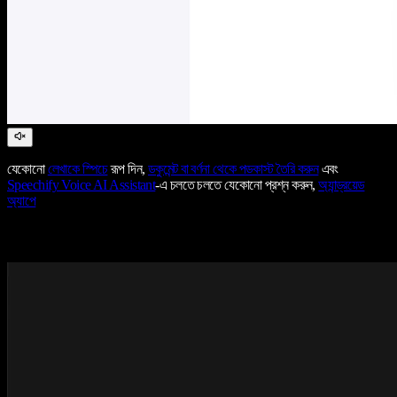
যেকোনো
লেখাকে স্পিচে
রূপ দিন,
ডকুমেন্ট বা বর্ণনা থেকে পডকাস্ট তৈরি করুন
এবং
Speechify Voice AI Assistant
-এ চলতে চলতে যেকোনো প্রশ্ন করুন,
অ্যান্ড্রয়েড
অ্যাপে