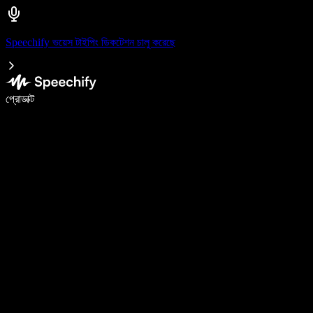
Speechify ভয়েস টাইপিং ডিকটেশন চালু করেছে
ভয়েস টাইপিং দিয়ে ৫ গুণ দ্রুত লিখুন
প্রোডাক্ট
আরও জানুন