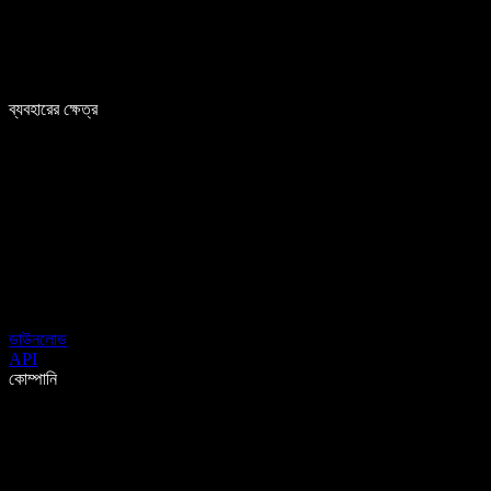
ব্যবহারের ক্ষেত্র
ডাউনলোড
API
কোম্পানি