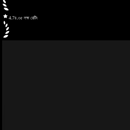
4.7
৪.৩৫ লক্ষ রেটিং