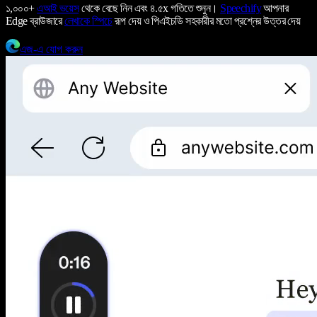
১,০০০+
এআই ভয়েস
থেকে বেছে নিন এবং ৪.৫x গতিতে শুনুন।
Speechify
আপনার
Edge ব্রাউজারে
লেখাকে স্পিচে
রূপ দেয় ও পিএইচডি সহকারীর মতো প্রশ্নের উত্তর দেয়
এজ-এ যোগ করুন