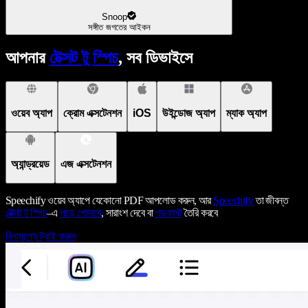
Snoop
সঙ্গীত জগতের আইকন
আপনার
টেক্সট টু স্পিচ
, সব ডিভাইসে
ওয়েব অ্যাপ
ক্রোম এক্সটেনশন
iOS
উইন্ডোজ অ্যাপ
ম্যাক অ্যাপ
অ্যান্ড্রয়েড
এজ এক্সটেনশন
Speechify ওয়েব অ্যাপে যেকোনো PDF আপলোড করুন, আর
Speechify
তা জীবন্ত
টেক্সট টু স্পিচ
–এ
পড়ে শোনাবে
, সারাংশ দেবে বা
পডকাস্ট
তৈরি করবে
বিনামূল্যে ট্রাই করুন