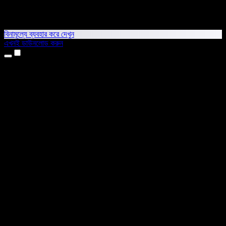
বিনামূল্যে ব্যবহার করে দেখুন
এখনই ডাউনলোড করুন
প্রোডাক্ট
টেক্সট টু স্পিচ
আইফোন ও আইপ্যাড অ্যাপ
অ্যান্ড্রয়েড অ্যাপ
ক্রোম এক্সটেনশন
এজ এক্সটেনশন
ওয়েব অ্যাপ
ম্যাক অ্যাপ
উইন্ডোজ অ্যাপ