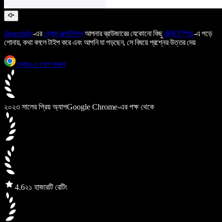
Speechify
-এর
ক্রোম এক্সটেনশন
আপনার ব্রাউজারের যেকোনো কিছু
টেক্সট টু স্পিচ
-এ পড়ে
শোনায়, কথা বললে টাইপ করে এবং আপনি যা পড়ছেন, সে বিষয়ে প্রশ্নের উত্তর দেয়
ক্রোম-এ যোগ করুন
২০২৩ সালের প্রিয় অ্যাপ
Google Chrome-এর পক্ষ থেকে
4.6
২১ হাজারটি রেটিং