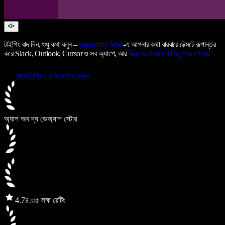
টাইপিং বাদ দিন, শুধু কথা বলুন –
Speechify
Mac
-এ আপনার কথা ঝরঝরে টেক্সটে রূপান্তর
করে Slack, Outlook, Cursor ও সব অ্যাপে, আর
স্ক্রিনের যেকোনো কিছু পড়ে শোনায়
macOS-এ ডাউনলোড করুন
অ্যাপ অব দ্য ডে
অ্যাপ স্টোর
4.7
৪.৩৫ লক্ষ রেটিং