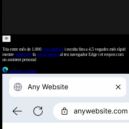
Tria entre més de 1.000
veus amb IA
i escolta fins a 4,5 vegades més ràpid
mentre
Speechify
fa
text to speech
al teu navegador Edge i et respon com
un assistent personal
Afegeix a Edge