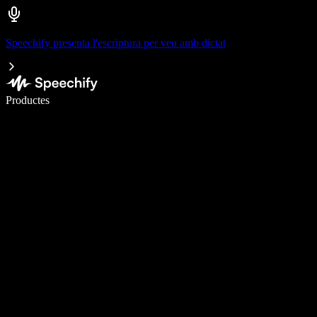
Speechify presenta l'escriptura per veu amb dictat
Escriu 5× més ràpid amb la veu
Productes
Més informació