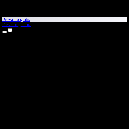
Prova-ho gratis
Descarrega'l ara
Productes
Text a veu
Aplicacions per a iPhone i iPad
Aplicació per a Android
Extensió per al Chrome
Extensió per a l'Edge
Aplicació web
Aplicació per al Mac