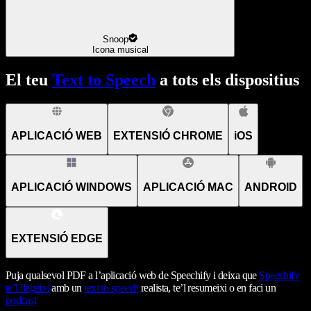
Snoop
Icona musical
El teu
Text to Speech
a tots els dispositius
APLICACIÓ WEB
EXTENSIÓ CHROME
iOS
APLICACIÓ WINDOWS
APLICACIÓ MAC
ANDROID
EXTENSIÓ EDGE
Puja qualsevol PDF a l’aplicació web de Speechify i deixa que
Speechify
te’l llegeixi
amb un
text to speech
realista, te’l resumeixi o en faci un
podcast