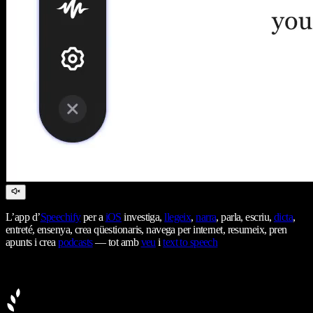
L’app d’
Speechify
per a
iOS
investiga,
llegeix
,
narra
, parla, escriu,
dicta
,
entreté, ensenya, crea qüestionaris, navega per internet, resumeix, pren
apunts i crea
podcasts
— tot amb
veu
i
text to speech