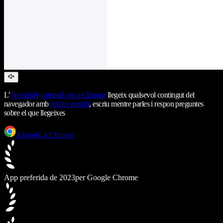
L’
Speechify
extensió per a Chrome
llegeix qualsevol contingut del
navegador amb
text to speech
, escriu mentre parles i respon preguntes
sobre el que llegeixes
Afegeix a Chrome
App preferida de 2023
per Google Chrome