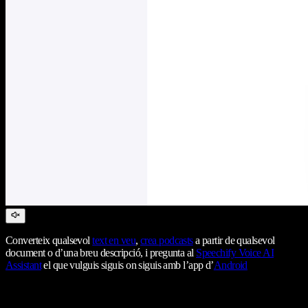
Converteix qualsevol
text en veu
,
crea podcasts
a partir de qualsevol
document o d’una breu descripció, i pregunta al
Speechify Voice AI
Assistant
el que vulguis siguis on siguis amb l’app d’
Android