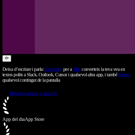
Deixa d’escriure i parla:
Speechify
per a
Mac
converteix la teva veu en
textos polits a Slack, Outlook, Cursor i qualsevol altra app, i també
llegeix
qualsevol contingut de la pantalla
Descarrega per a macOS
App del dia
App Store