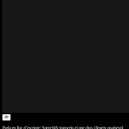
Parla en lloc d’escriure: Speechify transcriu el que dius i llegeix qualsevol