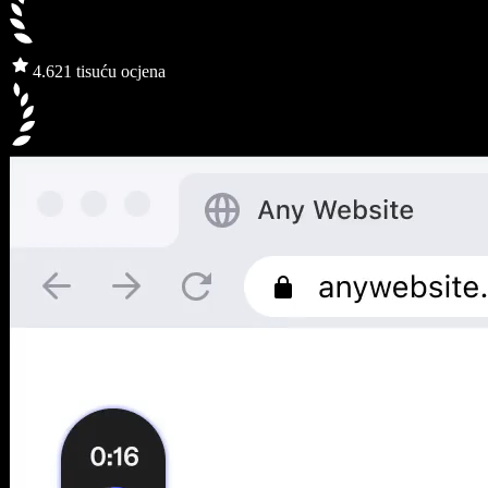
4.6
21 tisuću ocjena