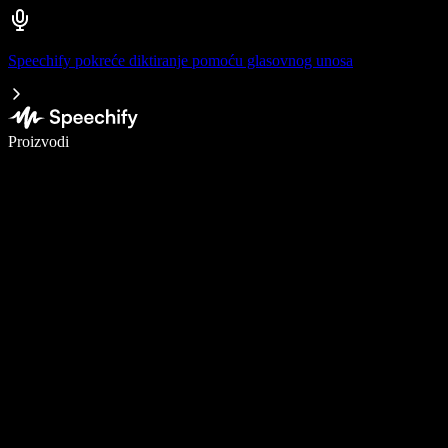
Speechify pokreće diktiranje pomoću glasovnog unosa
Pišite 5× brže uz glasovno diktiranje
Proizvodi
Saznajte više