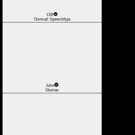
Cliff
Osnivač Speechifyja
John
Glumac