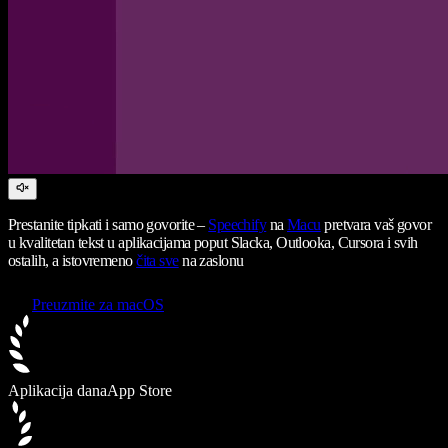
Prestanite tipkati i samo govorite –
Speechify
na
Macu
pretvara vaš govor
u kvalitetan tekst u aplikacijama poput Slacka, Outlooka, Cursora i svih
ostalih, a istovremeno
čita sve
na zaslonu
Preuzmite za macOS
Aplikacija dana
App Store