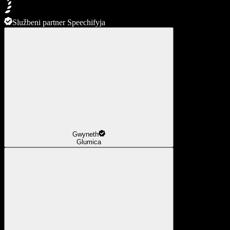
Službeni partner Speechifyja
Gwyneth
Glumica