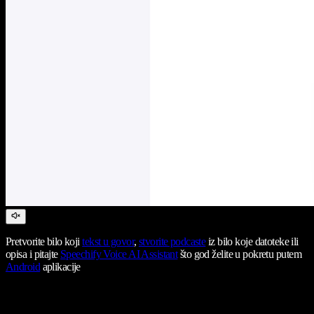
Pretvorite bilo koji
tekst u govor
,
stvorite podcaste
iz bilo koje datoteke ili
opisa i pitajte
Speechify Voice AI Assistant
što god želite u pokretu putem
Android
aplikacije