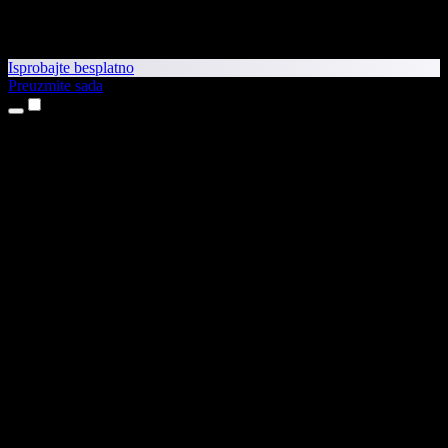
Isprobajte besplatno
Preuzmite sada
Proizvodi
Pretvaranje teksta u govor
Aplikacije za iPhone i iPad
Aplikacija za Android
Proširenje za Chrome
Proširenje za Edge
Web-aplikacija
Aplikacija za Mac
Aplikacija za Windows