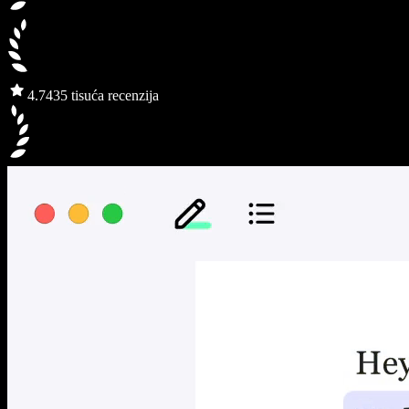
4.7
435 tisuća recenzija