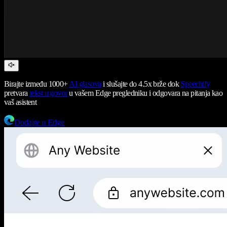
Birajte između 1000+
AI glasova
i slušajte do 4.5x brže dok
Speechify
pretvara
tekst u govor
u vašem Edge pregledniku i odgovara na pitanja kao
vaš asistent
Dodajte u Edge