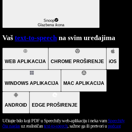
Snoop
Glazbena ikona
Vaš
text-to-speech
na svim uređajima
WEB APLIKACIJA
CHROME PROŠIRENJE
iOS
WINDOWS APLIKACIJA
MAC APLIKACIJA
ANDROID
EDGE PROŠIRENJE
Učitajte bilo koji PDF u Speechify web-aplikaciju i neka vam
Speechify
čita naglas
uz realističan
text-to-speech
, sažme ga ili pretvori u
podcast