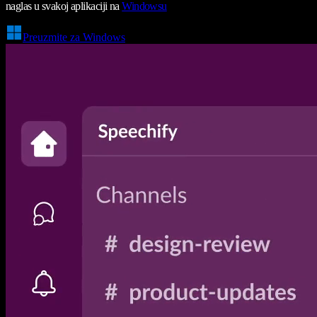
naglas u svakoj aplikaciji na
Windowsu
Preuzmite za Windows