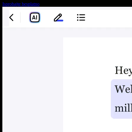
Isprobajte besplatno