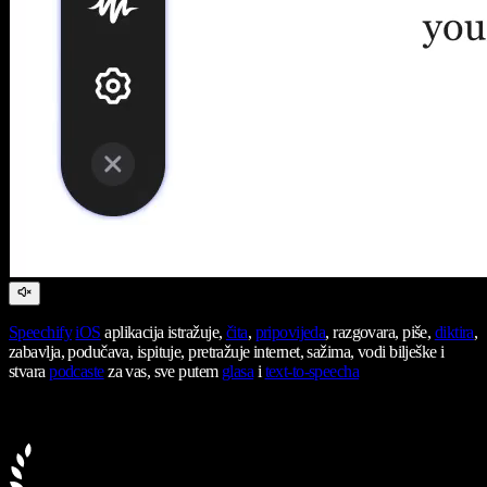
Speechify
iOS
aplikacija istražuje,
čita
,
pripovijeda
, razgovara, piše,
diktira
,
zabavlja, podučava, ispituje, pretražuje internet, sažima, vodi bilješke i
stvara
podcaste
za vas, sve putem
glasa
i
text-to-speecha