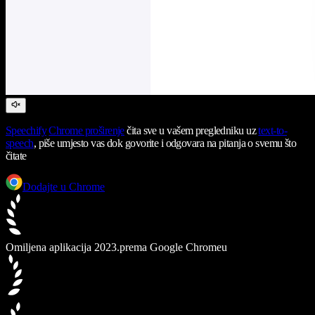
Speechify
Chrome proširenje
čita sve u vašem pregledniku uz
text-to-
speech
, piše umjesto vas dok govorite i odgovara na pitanja o svemu što
čitate
Dodajte u Chrome
Omiljena aplikacija 2023.
prema Google Chromeu