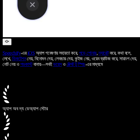
Speechify
-এর
iOS
অ্যাপ গবেষণায় সহায়তা করে,
পড়ে শোনায়
,
ন্যারেট
করে, কথা বলে,
লেখে,
ডিকটেশন
নেয়, বিনোদন দেয়, লেকচার দেয়, কুইজ নেয়, ওয়েব ব্রাউজ করে, সারাংশ দেয়,
নোট নেয় ও
পডকাস্ট
বানায়—সবই
ভয়েস
ও
টেক্সট টু স্পিচ
-এর মাধ্যমে
অ্যাপ অব দ্য ডে
অ্যাপ স্টোর