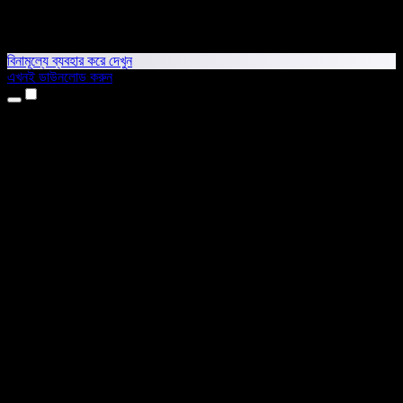
বিনামূল্যে ব্যবহার করে দেখুন
এখনই ডাউনলোড করুন
প্রোডাক্ট
টেক্সট টু স্পিচ
আইফোন ও আইপ্যাড অ্যাপ
অ্যান্ড্রয়েড অ্যাপ
ক্রোম এক্সটেনশন
এজ এক্সটেনশন
ওয়েব অ্যাপ
ম্যাক অ্যাপ
উইন্ডোজ অ্যাপ