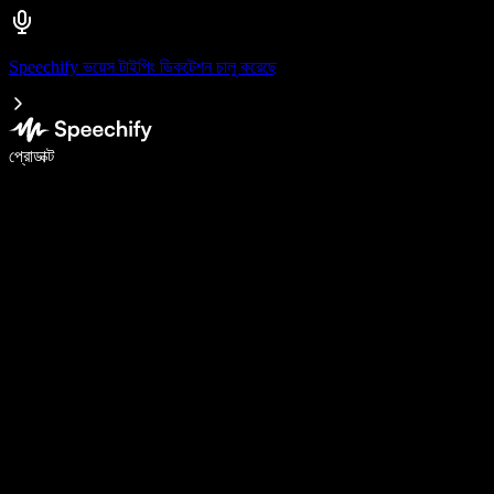
Speechify ভয়েস টাইপিং ডিকটেশন চালু করেছে
ভয়েস টাইপিং দিয়ে ৫ গুণ দ্রুত লিখুন
প্রোডাক্ট
আরও জানুন