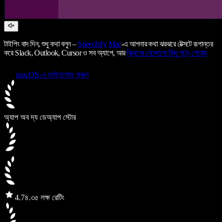
টাইপিং বাদ দিন, শুধু কথা বলুন –
Speechify
Mac
-এ আপনার কথা ঝরঝরে টেক্সটে রূপান্তর
করে Slack, Outlook, Cursor ও সব অ্যাপে, আর
স্ক্রিনের যেকোনো কিছু পড়ে শোনায়
macOS-এ ডাউনলোড করুন
অ্যাপ অব দ্য ডে
অ্যাপ স্টোর
4.7
৪.৩৫ লক্ষ রেটিং