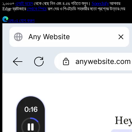
১,০০০+
এআই ভয়েস
থেকে বেছে নিন এবং ৪.৫x গতিতে শুনুন।
Speechify
আপনার
Edge ব্রাউজারে
লেখাকে স্পিচে
রূপ দেয় ও পিএইচডি সহকারীর মতো প্রশ্নের উত্তর দেয়
এজ-এ যোগ করুন