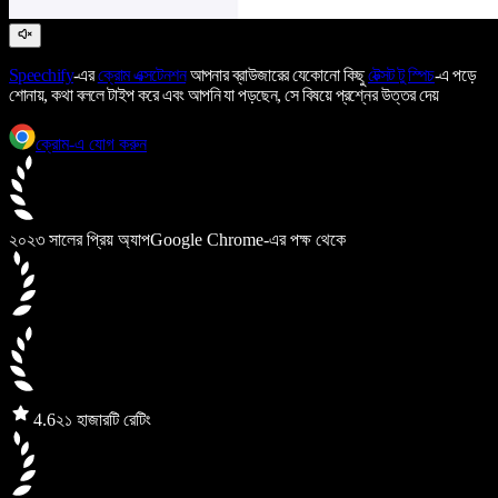
Speechify
-এর
ক্রোম এক্সটেনশন
আপনার ব্রাউজারের যেকোনো কিছু
টেক্সট টু স্পিচ
-এ পড়ে
শোনায়, কথা বললে টাইপ করে এবং আপনি যা পড়ছেন, সে বিষয়ে প্রশ্নের উত্তর দেয়
ক্রোম-এ যোগ করুন
২০২৩ সালের প্রিয় অ্যাপ
Google Chrome-এর পক্ষ থেকে
4.6
২১ হাজারটি রেটিং