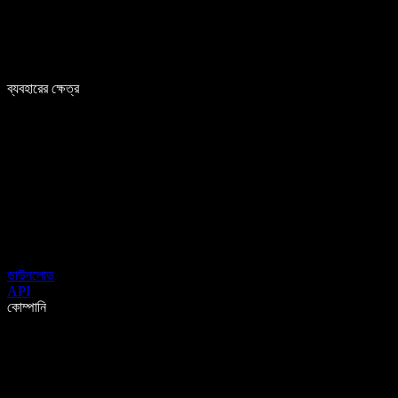
ব্যবহারের ক্ষেত্র
ডাউনলোড
API
কোম্পানি