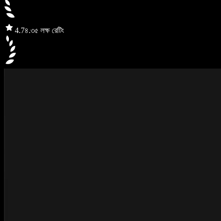
4.7
৪.৩৫ লক্ষ রেটিং