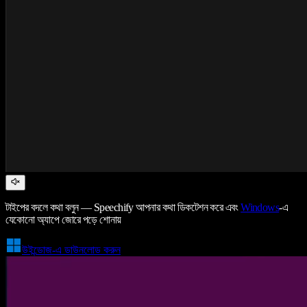
টাইপের বদলে কথা বলুন — Speechify আপনার কথা ডিকটেশন করে এবং
Windows
-এ
যেকোনো অ্যাপে জোরে পড়ে শোনায়
উইন্ডোজ-এ ডাউনলোড করুন