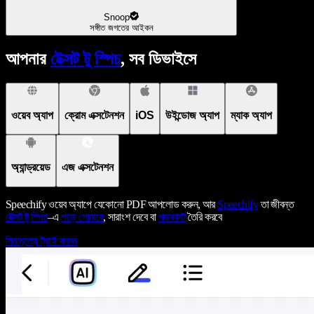
Snoop
সঙ্গীত জগতের আইকন
আপনার
টেক্সট টু স্পিচ
, সব ডিভাইসে
ওয়েব অ্যাপ
ক্রোম এক্সটেনশন
iOS
উইন্ডোজ অ্যাপ
ম্যাক অ্যাপ
অ্যান্ড্রয়েড
এজ এক্সটেনশন
Speechify ওয়েব অ্যাপে যেকোনো PDF আপলোড করুন, আর
Speechify
তা জীবন্ত
টেক্সট টু স্পিচ
–এ
পড়ে শোনাবে
, সারাংশ দেবে বা
পডকাস্ট
তৈরি করবে
বিনামূল্যে ট্রাই করুন