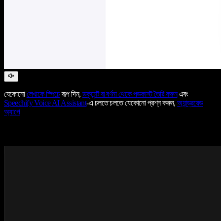
যেকোনো
লেখাকে স্পিচে
রূপ দিন,
ডকুমেন্ট বা বর্ণনা থেকে পডকাস্ট তৈরি করুন
এবং
Speechify Voice AI Assistant
-এ চলতে চলতে যেকোনো প্রশ্ন করুন,
অ্যান্ড্রয়েড
অ্যাপে