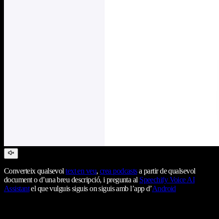
Converteix qualsevol
text en veu
,
crea podcasts
a partir de qualsevol
document o d’una breu descripció, i pregunta al
Speechify Voice AI
Assistant
el que vulguis siguis on siguis amb l’app d’
Android