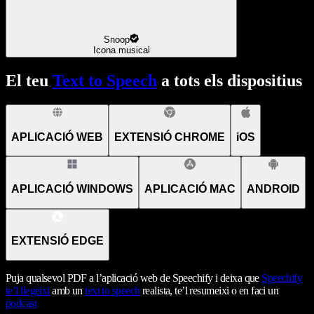
Snoop
Icona musical
El teu
Text to Speech
a tots els dispositius
APLICACIÓ WEB
EXTENSIÓ CHROME
iOS
APLICACIÓ WINDOWS
APLICACIÓ MAC
ANDROID
EXTENSIÓ EDGE
Puja qualsevol PDF a l’aplicació web de Speechify i deixa que
Speechify
te’l llegeixi
amb un
text to speech
realista, te’l resumeixi o en faci un
podcast