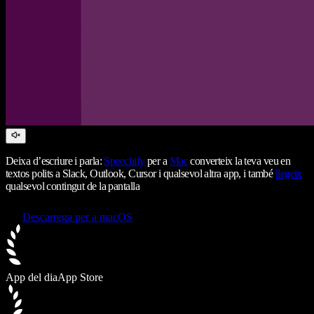
Deixa d’escriure i parla:
Speechify
per a
Mac
converteix la teva veu en
textos polits a Slack, Outlook, Cursor i qualsevol altra app, i també
llegeix
qualsevol contingut de la pantalla
Descarrega per a macOS
App del dia
App Store