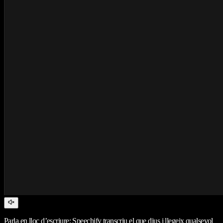
Parla en lloc d’escriure: Speechify transcriu el que dius i llegeix qualsevol