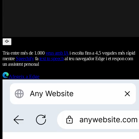
Tria entre més de 1.000
veus amb IA
i escolta fins a 4,5 vegades més ràpid
mentre
Speechify
fa
text to speech
al teu navegador Edge i et respon com
un assistent personal
Afegeix a Edge