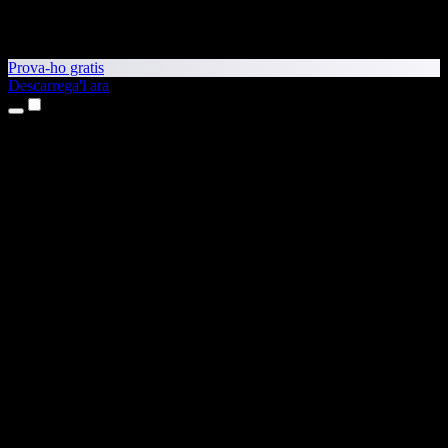
Prova-ho gratis
Descarrega'l ara
Productes
Text a veu
Aplicacions per a iPhone i iPad
Aplicació per a Android
Extensió per al Chrome
Extensió per a l'Edge
Aplicació web
Aplicació per al Mac