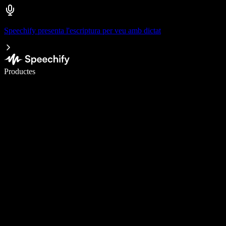
Speechify presenta l'escriptura per veu amb dictat
Escriu 5× més ràpid amb la veu
Productes
Més informació