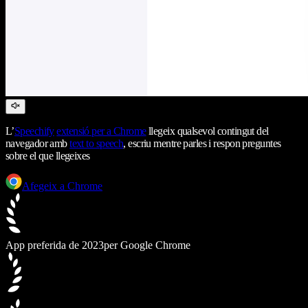
L’
Speechify
extensió per a Chrome
llegeix qualsevol contingut del
navegador amb
text to speech
, escriu mentre parles i respon preguntes
sobre el que llegeixes
Afegeix a Chrome
App preferida de 2023
per Google Chrome