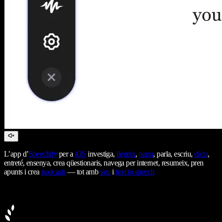
L’app d’
Speechify
per a
iOS
investiga,
llegeix
,
narra
, parla, escriu,
dicta
,
entreté, ensenya, crea qüestionaris, navega per internet, resumeix, pren
apunts i crea
podcasts
— tot amb
veu
i
text to speech