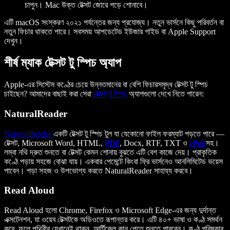
চাপুন। Mac উক্ত টেক্সট জোরে পড়ে শোনাবে।
এটি macOS সংস্করণ ২০২১ পর্যন্তের জন্য প্রযোজ্য। নতুন ভার্সনে কিছু পরিবর্তন বা
নতুন ফিচার থাকতে পারে। সবসময় আপডেটেড ইউজার গাইড বা Apple Support
দেখুন।
শীর্ষ ম্যাক টেক্সট টু স্পিচ অ্যাপ
Apple-এর সিস্টেম কণ্ঠের চেয়ে উন্নতমানের বা বেশি ফিচারসমৃদ্ধ টেক্সট টু স্পিচ
চাইছেন? আমাদের বাছাই করা সেরা
টেক্সট টু স্পিচ
অ্যাপগুলো দেখে নিতে পারেন:
NaturalReader
NaturalReader
একটি টেক্সট টু স্পিচ টুল যা যেকোনো ফাইল ফরম্যাট পড়তে পারে —
টেক্সট, Microsoft Word, HTML,
PDF
, Docx, RTF, TXT ও
ePub
সহ।
লম্বা নথি দ্রুত শুনতে বা টেক্সট কেমন শোনায় বুঝতে এটি বেশ কাজে দেয়। প্রাকৃতিক
কণ্ঠে পড়ায় সহজে বোঝা যায়। একবার পেমেন্টে কিংবা ফ্রি ভার্সনেও আনলিমিটেড ভয়েস
পাবেন। পড়া সহজ ও উপভোগ্য করতে NaturalReader সাহায্য করবে।
Read Aloud
Read Aloud হলো Chrome, Firefox ও Microsoft Edge-এর জন্য দুর্দান্ত
এক্সটেনশন, যা ওয়েব টেক্সটকে অডিওতে রূপান্তর করে। এটি ৪০+ ভাষা ও কণ্ঠ সমর্থন
করে, ফলে পৃথিবীর যেখানেই থাকুন, আর্টিকেল কান পেতে শুনতে পারবেন। কণ্ঠ পরিষ্কার