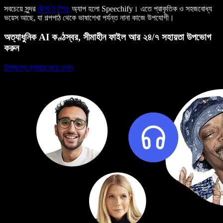
সবচেয়ে সুন্দর
টেক্সট টু স্পিচ
অ্যাপ হলো Speechify। এতে প্রাকৃতিক ও সহজবোধ্য
ভয়েস আছে, যা গল্পপাঠ থেকে ভাষাশেখা পর্যন্ত নানা কাজে উপযোগী।
অত্যাধুনিক AI কণ্ঠস্বর, সীমাহীন ফাইল আর ২৪/৭ সহায়তা উপভোগ
করুন
বিনামূল্যে ব্যবহার করে দেখুন