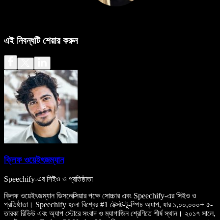
এই নিবন্ধটি শেয়ার করুন
ক্লিফ ওয়েইৎজম্যান
Speechify-এর সিইও ও প্রতিষ্ঠাতা
ক্লিফ ওয়েইৎজম্যান ডিসলেক্সিয়ার পক্ষে সোচ্চার এবং Speechify-এর সিইও ও
প্রতিষ্ঠাতা। Speechify হলো বিশ্বের #1 টেক্সট-টু-স্পিচ অ্যাপ, যার ১,০০,০০০+ ৫-
তারকা রিভিউ এবং অ্যাপ স্টোরে সংবাদ ও ম্যাগাজিন শ্রেণিতে শীর্ষ স্থান। ২০১৭ সালে,