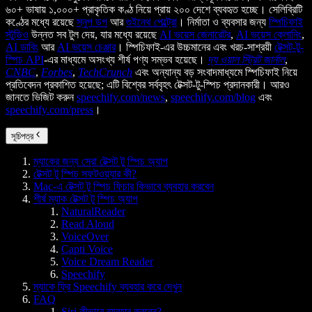
৬০+ ভাষায় ১,০০০+ প্রাকৃতিক কণ্ঠ নিয়ে প্রায় ২০০ দেশে ব্যবহৃত হচ্ছে। সেলিব্রিটি
কণ্ঠের মধ্যে রয়েছে
স্নুপ ডগ
আর
গুইনেথ পেল্ট্রো
। নির্মাতা ও ব্যবসার জন্য
স্পিচিফাই
স্টুডিও
উন্নত সব টুল দেয়, যার মধ্যে রয়েছে
AI ভয়েস জেনারেটর
,
AI ভয়েস ক্লোনিং
,
AI ডাবিং
আর
AI ভয়েস চেঞ্জার
। স্পিচিফাই-এর উচ্চমানের এবং খরচ-সাশ্রয়ী
টেক্সট-টু-
স্পিচ API
-এর মাধ্যমে অসংখ্য শীর্ষ পণ্য সম্ভব হয়েছে।
দ্য ওয়াল স্ট্রিট জার্নাল
,
CNBC
,
Forbes
,
TechCrunch
এবং অন্যান্য বড় সংবাদমাধ্যমে স্পিচিফাই নিয়ে
প্রতিবেদন প্রকাশিত হয়েছে; এটি বিশ্বের সর্ববৃহৎ টেক্সট-টু-স্পিচ প্রদানকারী। আরও
জানতে ভিজিট করুন
speechify.com/news
,
speechify.com/blog
এবং
speechify.com/press
।
সূচিপত্র
ম্যাকের জন্য সেরা টেক্সট টু স্পিচ অ্যাপ
টেক্সট টু স্পিচ সফটওয়্যার কী?
Mac-এ টেক্সট টু স্পিচ ফিচার কিভাবে ব্যবহার করবেন
শীর্ষ ম্যাক টেক্সট টু স্পিচ অ্যাপ
NaturalReader
Read Aloud
VoiceOver
Capti Voice
Voice Dream Reader
Speechify
ম্যাকে ফ্রি Speechify ব্যবহার করে দেখুন
FAQ
Siri কীভাবে ব্যবহার করবেন?