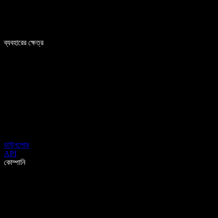
ব্যবহারের ক্ষেত্র
ডাউনলোড
API
কোম্পানি