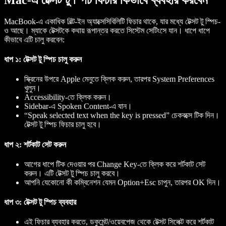
MacBook-এ একাধিক বিল্ট-ইন অ্যাক্সেসিবিলিটি ফিচার থাকে, যার মধ্যে টেক্সট টু স্পিচ-
ও আছে। ম্যাকে টেক্সটকে কথায় রূপান্তর করতে সিস্টেম সেটিংসে যান। ধাপে ধাপে
কীভাবে এটি চালু করবেন:
ধাপ ১: টেক্সট টু স্পিচ চালু করুন
স্ক্রিনের উপরে Apple মেনুতে ক্লিক করুন, তারপর System Preferences
খুলুন।
Accessibility-তে ক্লিক করুন।
Sidebar-এ Spoken Content-এ যান।
“Speak selected text when the key is pressed” চেকবক্সে টিক দিন।
টেক্সট টু স্পিচ ফিচার চালু হবে।
ধাপ ২: শর্টকাট সেট করুন
আগের ধাপে টিক দেওয়ার পর Change Key-তে ক্লিক করে শর্টকাট সেট
করুন। এটি টেক্সট টু স্পিচ চালু করবে।
আপনি যেকোনো কী কম্বিনেশন যেমন Option+Esc চাপুন, তারপর OK দিন।
ধাপ ৩: টেক্সট টু স্পিচ ব্যবহার
এই ফিচার ব্যবহার করতে, ডকুমেন্ট/ওয়েবপেজ থেকে টেক্সট সিলেক্ট করে শর্টকাট