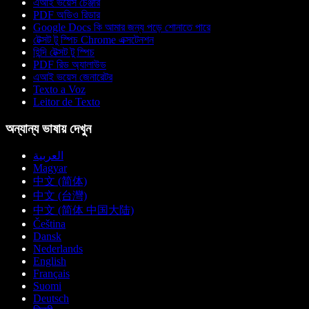
এআই ভয়েস চেঞ্জার
PDF অডিও রিডার
Google Docs কি আমার জন্য পড়ে শোনাতে পারে
টেক্সট টু স্পিচ Chrome এক্সটেনশন
হিন্দি টেক্সট টু স্পিচ
PDF রিড অ্যালাউড
এআই ভয়েস জেনারেটর
Texto a Voz
Leitor de Texto
অন্যান্য ভাষায় দেখুন
العربية
Magyar
中文 (简体)
中文 (台灣)
中文 (简体 中国大陆)
Čeština
Dansk
Nederlands
English
Français
Suomi
Deutsch