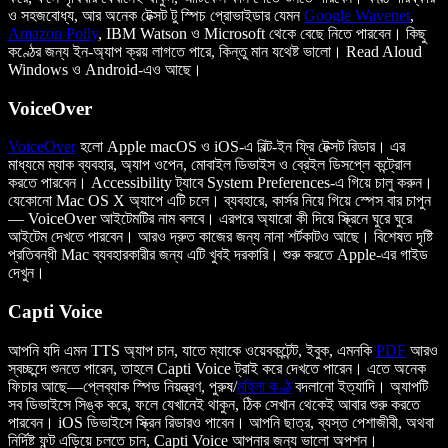
ও সহজবোধ্য, আর অনেক টেক্সট টু স্পিচ প্রোভাইডার যেমন
Google Wavenet
,
Amazon Polly
, IBM Watson ও Microsoft থেকে বেছে নিতে পারবেন। কিছু
কণ্ঠের জন্য ইন-অ্যাপ ক্রয় লাগতে পারে, কিন্তু মান যথেষ্ট ভালো। Read Aloud
Windows ও Android-এও আছে।
VoiceOver
VoiceOver
হলো Apple macOS ও iOS-এ বিল্ট-ইন ফ্রি টেক্সট রিডার। এর
মাধ্যমে ম্যাক ব্যবহার, অ্যাপ ওপেন, মোবাইল ডিভাইস ও ব্রেইল ডিসপ্লে কন্ট্রোল
করতে পারবেন। Accessibility ট্যাবে System Preferences-এ গিয়ে চালু করুন।
যেকোনো Mac OS X অ্যাপে এটি চলে। ব্যবহারে, কার্সর নিয়ে গিয়ে স্পেস বার চাপুন
— VoiceOver আইটেমটির নাম বলবে। এরপরে অ্যারো কী দিয়ে স্ক্রিনে ঘুরে ঘুরে
আইটেম দেখতে পারবেন। আরও দ্রুত কাজের জন্য নানা শর্টকাটও আছে। বিশেষত দৃষ্টি
প্রতিবন্ধী Mac ব্যবহারকারীর জন্য এটি খুবই দরকারি। শুরু করতে Apple-এর গাইড
দেখুন।
Capti Voice
আপনি যদি এমন TTS অ্যাপ চান, যাতে ম্যাকে ওয়েবকন্টেন্ট, ইবুক, এমনকি
PDF
আরও
স্বচ্ছন্দে শুনতে পারেন, তাহলে Capti Voice ট্রাই করে দেখতে পারেন। এতে অনেক
ফিচার আছে—প্লেব্যাক স্পিড নিয়ন্ত্রণ, পুরুষ/
মহিলা কণ্ঠ
বদলানো ইত্যাদি। অ্যাপটি
সব ডিভাইসে সিঙ্ক করে, ফলে যেখানেই থাকুন, ঠিক সেখান থেকেই আবার শুরু করতে
পারবেন। iOS ডিভাইসে স্ক্রিন রিডারও পাবেন। আপনি ছাত্র, ব্যস্ত পেশাজীবী, অথবা
নির্দিষ্ট ফন্ট এড়িয়ে চলতে চান, Capti Voice আপনার জন্য ভালো অপশন।