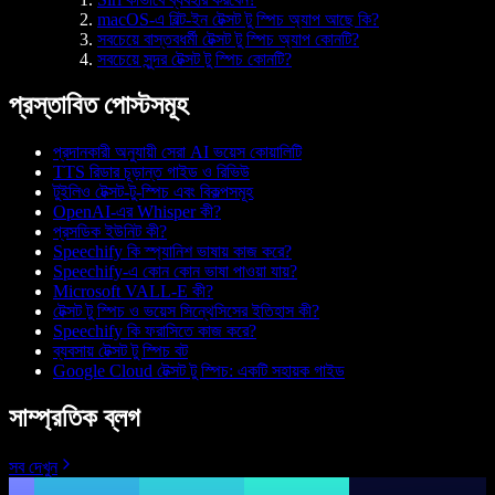
macOS-এ বিল্ট-ইন টেক্সট টু স্পিচ অ্যাপ আছে কি?
সবচেয়ে বাস্তবধর্মী টেক্সট টু স্পিচ অ্যাপ কোনটি?
সবচেয়ে সুন্দর টেক্সট টু স্পিচ কোনটি?
প্রস্তাবিত পোস্টসমূহ
প্রদানকারী অনুযায়ী সেরা AI ভয়েস কোয়ালিটি
TTS রিডার চূড়ান্ত গাইড ও রিভিউ
টুইলিও টেক্সট-টু-স্পিচ এবং বিকল্পসমূহ
OpenAI-এর Whisper কী?
প্রসডিক ইউনিট কী?
Speechify কি স্প্যানিশ ভাষায় কাজ করে?
Speechify-এ কোন কোন ভাষা পাওয়া যায়?
Microsoft VALL-E কী?
টেক্সট টু স্পিচ ও ভয়েস সিন্থেসিসের ইতিহাস কী?
Speechify কি ফরাসিতে কাজ করে?
ব্যবসায় টেক্সট টু স্পিচ বট
Google Cloud টেক্সট টু স্পিচ: একটি সহায়ক গাইড
সাম্প্রতিক ব্লগ
সব দেখুন