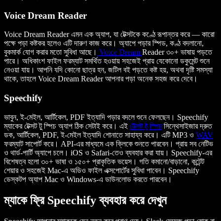
Voice Dream Reader
Voice Dream Reader এমন এক অ্যাপ, যা টেক্সটকে কণ্ঠে রূপান্তর করে — কারো
পক্ষে পড়া কষ্টকর হলেও এটি দারুণ কাজ করে। অ্যাপে পড়ার স্পিড, কণ্ঠ বদলানো,
বুকমার্ক যোগ করার মতো সুবিধা আছে।
Voice Dream
Reader ৩০+ ভাষায় পড়তে
পারে। অধিকাংশ ফাইল ফরম্যাট সমর্থিত হওয়ায় সহজেই প্রায় যেকোনো ডকুমেন্ট শুনে
নেওয়া যায়। আপনি যদি কোনো ছাত্র হন, জটিল বই পড়তে কষ্ট হয়, অথবা দৃষ্টি সমস্যা
থাকে, তাহলে Voice Dream Reader আপনার পড়া অনেক সহজ করে দেবে।
Speechify
ভাবুন, ই-মেইল, আর্টিকেল, PDF ইত্যাদি পড়ার বদলে শুনে ফেলছেন। Speechify
ম্যাকের টেক্সট টু স্পিচ অ্যাপ ঠিক সেটাই করে। এই
টেক্সট টু স্পিচ
সিন্থেসাইজার দ্রুত
ডক, আর্টিকেল, PDF, ই-মেইল ইত্যাদি শোনাতে সাহায্য করে। এটি MP3 ও
WAV
ফরম্যাট সাপোর্ট করে। API-এর মাধ্যমে এক ক্লিকে শুনতে পারবেন। প্রায় সব নেটিভ
ও থার্ড-পার্টি অ্যাপে চলে। iOS ও Safari-তেও ব্যবহার করা যায়। Speechify-এর
বিশেষত্ব হলো ৩০+ ভাষা ও ১৫০+ প্রাকৃতিক ভয়েস। গতি কমানো/বাড়ানো, কন্টেন্ট
শেয়ার ও সহজেই Mac-এ অডিও ফাইল এক্সপোর্টের সুবিধা পাবেন। Speechify
ডেস্কটপ অ্যাপ Mac ও Windows-এ ডাউনলোড করতে পারবেন।
ম্যাকে ফ্রি Speechify ব্যবহার করে দেখুন