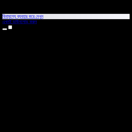
বিনামূল্যে ব্যবহার করে দেখুন
এখনই ডাউনলোড করুন
প্রোডাক্ট
টেক্সট টু স্পিচ
আইফোন ও আইপ্যাড অ্যাপ
অ্যান্ড্রয়েড অ্যাপ
ক্রোম এক্সটেনশন
এজ এক্সটেনশন
ওয়েব অ্যাপ
ম্যাক অ্যাপ
উইন্ডোজ অ্যাপ
এআই ভয়েস জেনারেটর