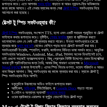
রূপান্তর করে। এতে আপনার
পড়ার সুবিধা
বাড়াতে বা আরও হ্যান্ডস-ফ্রি অভিজ্ঞতার
জন্য কাজে আসবে। এই লেখায় ম্যাকের জন্য সেরা
টেক্সট টু স্পিচ
সফটওয়্যার নিয়ে
আলোচনা করা হয়েছে।
টেক্সট টু স্পিচ সফটওয়্যার কী?
টেক্সট টু স্পিচ
সফটওয়্যার, সংক্ষেপে TTS, হলো এমন একটি সহায়ক প্রযুক্তি যা টেক্সট
ফাইলকে কথায় রূপান্তর করে। দৃষ্টিহীন,
শেখার অসুবিধা
যুক্ত বা মাল্টিটাস্ক করতে
ভালোবাসেন এমন যে কেউ এটি ব্যবহার করতে পারেন। উন্নত সফটওয়্যারে OCR
ব্যবহার করে
স্ক্যান করা ছবি
থেকেও মেশিনে পড়ার মতো টেক্সটে কনভার্ট করা যায়।
সফটওয়্যারটি ইংরেজি, স্প্যানিশ, ফরাসি, জার্মানসহ বিভিন্ন ভাষা সমর্থন করে। আধুনিক
সফটওয়্যার Windows, Android, Mac, iPad, ট্যাবসহ অনেক ডিভাইসেই চলে,
তাই এগুলো সহজেই অ্যাক্সেসযোগ্য। কিছু প্রোগ্রাম নির্দিষ্ট উদ্দেশ্যে যেমন ডিসলেক্সিয়া
অথবা দৃষ্টি প্রতিবন্ধিদের জন্য তৈরি, আবার কিছু সাধারণ ওয়েবপেজ ও
Microsoft
Word ডকুমেন্ট
ের জন্য উপযোগী। এদের স্পিচ ফিচার গুণগত, ভয়েস পরিবর্তন ও আরও
নানা বিকল্পে আলাদা। কিছু সফটওয়্যার বহু কাজে ব্যবহার করা যায়। ম্যাকে টেক্সট টু
স্পিচ সফটওয়্যার দিয়ে আপনি:
ডকুমেন্টকে উচ্চমানের অডিও ফাইলে রূপান্তর করুন
আর্টিকেল,
অডিওবুক
, টিউটোরিয়াল, বা
Google Docs
পড়তে পারেন
ই-মেইল ও অন্যান্য অ্যালার্ট
আওয়াজে শুনতে
ওয়েব ব্রাউজারে এয়ারপড বা ব্লুটুথ হেডসেট দিয়ে টেক্সট শুনুন
Mac-এ টেক্সট টু স্পিচ ফিচার কিভাবে ব্যবহার করবেন