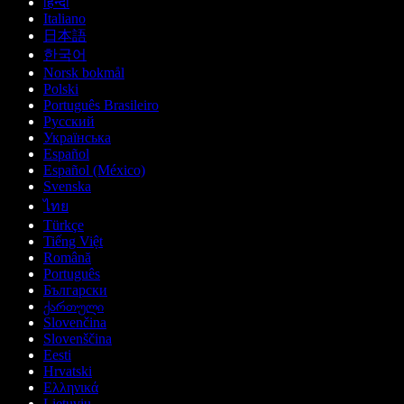
हिन्दी
Italiano
日本語
한국어
Norsk bokmål
Polski
Português Brasileiro
Русский
Українська
Español
Español (México)
Svenska
ไทย
Türkçe
Tiếng Việt
Română
Português
Български
ქართული
Slovenčina
Slovenščina
Eesti
Hrvatski
Ελληνικά
Lietuvių