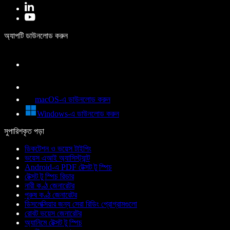
অ্যাপটি ডাউনলোড করুন
macOS-এ ডাউনলোড করুন
Windows-এ ডাউনলোড করুন
সুপারিশকৃত পড়া
ডিকটেশন ও ভয়েস টাইপিং
ভয়েস এআই অ্যাসিস্ট্যান্ট
Android-এ PDF টেক্সট টু স্পিচ
টেক্সট টু স্পিচ রিডার
নারী কণ্ঠ জেনারেটর
পুরুষ কণ্ঠ জেনারেটর
ডিসলেক্সিয়ার জন্য সেরা রিডিং প্রোগ্রামগুলো
রোবট ভয়েস জেনারেটর
অ্যানিমে টেক্সট টু স্পিচ