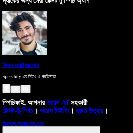
ম্যাকের জন্য সেরা টেক্সট টু স্পিচ অ্যাপ
ক্লিফ ওয়েইৎজম্যান
Speechify-এর সিইও ও প্রতিষ্ঠাতা
স্পিচিফাই, আপনার
ভয়েস AI
সহকারী
টেক্সট-টু-স্পিচ
।
ভয়েস টাইপিং
।
দ্রুত উত্তর
।
বিনামূল্যে ব্যবহার করে দেখুন