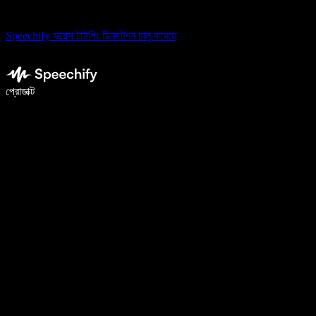
Speechify ভয়েস টাইপিং ডিকটেশন চালু করেছে
ভয়েস টাইপিং দিয়ে ৫ গুণ দ্রুত লিখুন
প্রোডাক্ট
আরও জানুন