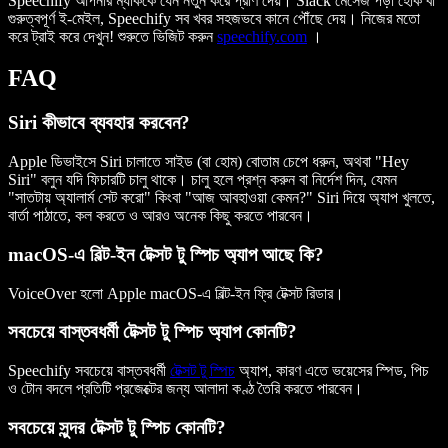
Speechify আপনার ম্যাককে যেন নতুন করে প্রাণ দেয়। Slack মেসেজ পড়া হোক বা
গুরুত্বপূর্ণ ই-মেইল, Speechify সব খবর সহজভবে কানে পৌঁছে দেয়। নিজের মতো
করে ট্রাই করে দেখুন! শুরুতে ভিজিট করুন
speechify.com
।
FAQ
Siri কীভাবে ব্যবহার করবেন?
Apple ডিভাইসে Siri চালাতে সাইড (বা হোম) বোতাম চেপে ধরুন, অথবা "Hey
Siri" বলুন যদি ফিচারটি চালু থাকে। চালু হলে প্রশ্ন করুন বা নির্দেশ দিন, যেমন
"সাতটায় অ্যালার্ম সেট করো" কিংবা "আজ আবহাওয়া কেমন?" Siri দিয়ে অ্যাপ খুলতে,
বার্তা পাঠাতে, কল করতে ও আরও অনেক কিছু করতে পারবেন।
macOS-এ বিল্ট-ইন টেক্সট টু স্পিচ অ্যাপ আছে কি?
VoiceOver হলো Apple macOS-এ বিল্ট-ইন ফ্রি টেক্সট রিডার।
সবচেয়ে বাস্তবধর্মী টেক্সট টু স্পিচ অ্যাপ কোনটি?
Speechify সবচেয়ে বাস্তবধর্মী
টেক্সট টু স্পিচ
অ্যাপ, কারণ এতে ভয়েসের স্পিড, পিচ
ও টোন বদলে প্রতিটি প্রজেক্টের জন্য আলাদা কণ্ঠ তৈরি করতে পারবেন।
সবচেয়ে সুন্দর টেক্সট টু স্পিচ কোনটি?