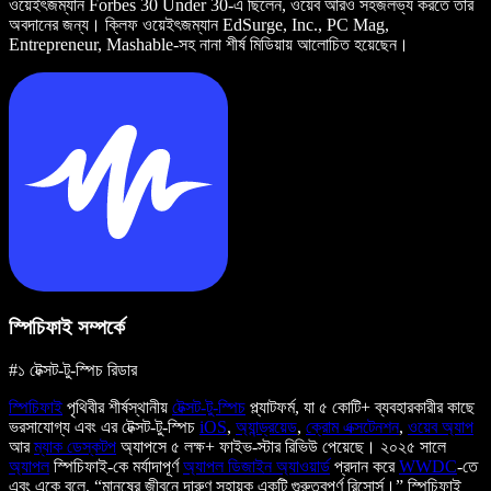
ওয়েইৎজম্যান Forbes 30 Under 30-এ ছিলেন, ওয়েব আরও সহজলভ্য করতে তার
অবদানের জন্য। ক্লিফ ওয়েইৎজম্যান EdSurge, Inc., PC Mag,
Entrepreneur, Mashable-সহ নানা শীর্ষ মিডিয়ায় আলোচিত হয়েছেন।
স্পিচিফাই সম্পর্কে
#১ টেক্সট-টু-স্পিচ রিডার
স্পিচিফাই
পৃথিবীর শীর্ষস্থানীয়
টেক্সট-টু-স্পিচ
প্ল্যাটফর্ম, যা ৫ কোটি+ ব্যবহারকারীর কাছে
ভরসাযোগ্য এবং এর টেক্সট-টু-স্পিচ
iOS
,
অ্যান্ড্রয়েড
,
ক্রোম এক্সটেনশন
,
ওয়েব অ্যাপ
আর
ম্যাক ডেস্কটপ
অ্যাপসে ৫ লক্ষ+ ফাইভ-স্টার রিভিউ পেয়েছে। ২০২৫ সালে
অ্যাপল
স্পিচিফাই-কে মর্যাদাপূর্ণ
অ্যাপল ডিজাইন অ্যাওয়ার্ড
প্রদান করে
WWDC
-তে
এবং একে বলে, “মানুষের জীবনে দারুণ সহায়ক একটি গুরুত্বপূর্ণ রিসোর্স।” স্পিচিফাই