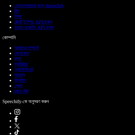
ডেভেলপারদের জন্য Speechify
টিম
শিক্ষা
টেক্সট টু স্পিচ API ডকস
ভয়েস এজেন্টস API ডকস
কোম্পানি
আমাদের সম্পর্কে
যোগাযোগ
ব্লগ
ক্যারিয়ার
অ্যাফিলিয়েট
সাহায্য
স্ট্যাটাস
প্রেস
ব্র্যান্ড কিট
Speechify-কে অনুসরণ করুন