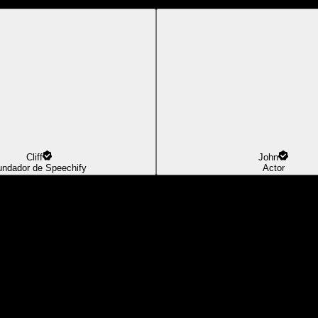
Cliff
John
undador de Speechify
Actor