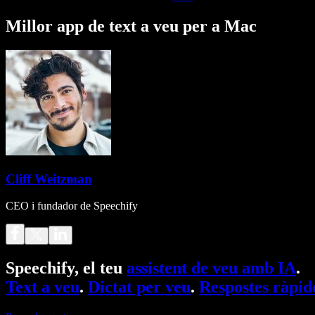
Millor app de text a veu per a Mac
Cliff Weitzman
CEO i fundador de Speechify
Speechify, el teu
assistent de veu amb IA
.
Text a veu
.
Dictat per veu
.
Respostes ràpid