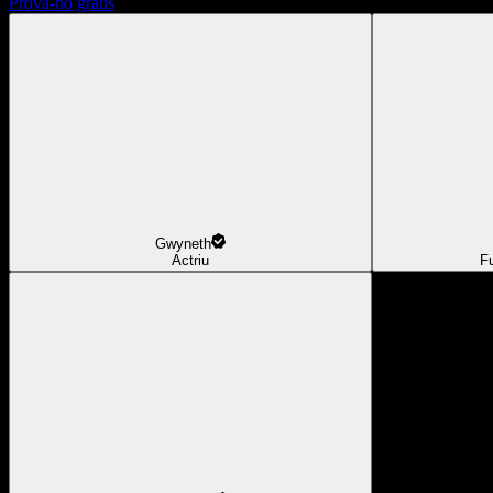
Prova-ho gratis
Gwyneth
Actriu
F