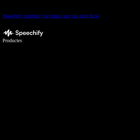
Speechify presenta l'escriptura per veu amb dictat
Escriu 5× més ràpid amb la veu
Productes
Més informació