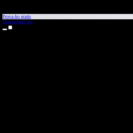
Prova-ho gratis
Descarrega'l ara
Productes
Text a veu
Aplicacions per a iPhone i iPad
Aplicació per a Android
Extensió per al Chrome
Extensió per a l'Edge
Aplicació web
Aplicació per al Mac
Aplicació per al Windows