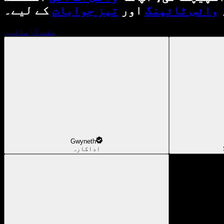
وائس ٹائپنگ
اور
تیز جوابات
کے لیے۔
مفت آزمائیں
Gwyneth
اداکارہ