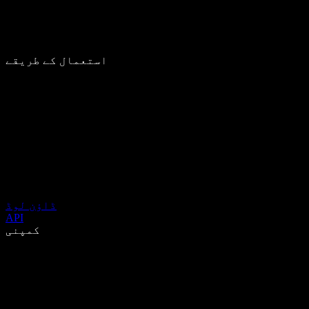
استعمال کے طریقے
ڈاؤن لوڈ
API
کمپنی