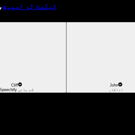
ٹیکسٹ ٹو اسپیچ
،
Cliff
John
اداکار
Speechify کے بانی