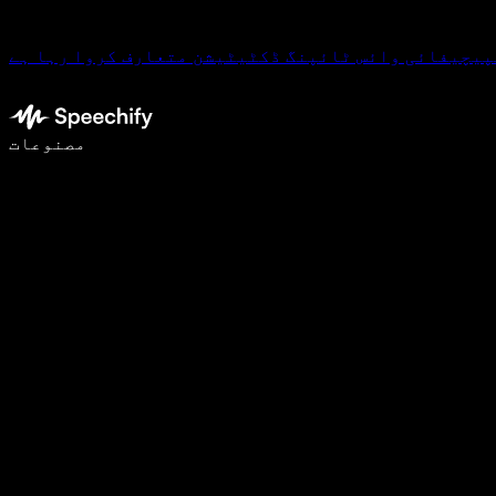
پیچیفائی وائس ٹائپنگ ڈکٹیٹیشن متعارف کروا رہا ہے
وائس ٹائپنگ کے ساتھ 5 گنا تیزی سے لکھیں
مصنوعات
مزید جانیں