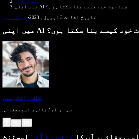
پیداواری
میں اپنی AI چیٹ بوٹ خود کیسے بنا سکتا ہوں؟
تاریخِ اشاعت
3 اپریل، 2023
•
پیداواری
AI چیٹ بوٹ خود کیسے بنا سکتا ہوں؟
کلف وائتزمین
سی ای او / بانی، اسپیچفائی
سپیچفائی، آپ کا
وائس اے آئی
اسسٹنٹ