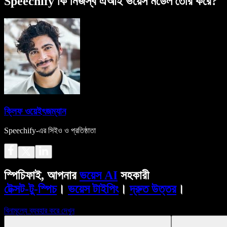
Speechify কি নিজস্ব এআই ভয়েস মডেল তৈরি করে?
ক্লিফ ওয়েইৎজম্যান
Speechify-এর সিইও ও প্রতিষ্ঠাতা
স্পিচিফাই, আপনার
ভয়েস AI
সহকারী
টেক্সট-টু-স্পিচ
।
ভয়েস টাইপিং
।
দ্রুত উত্তর
।
বিনামূল্যে ব্যবহার করে দেখুন