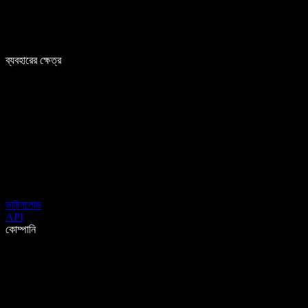
ব্যবহারের ক্ষেত্র
ডাউনলোড
API
কোম্পানি