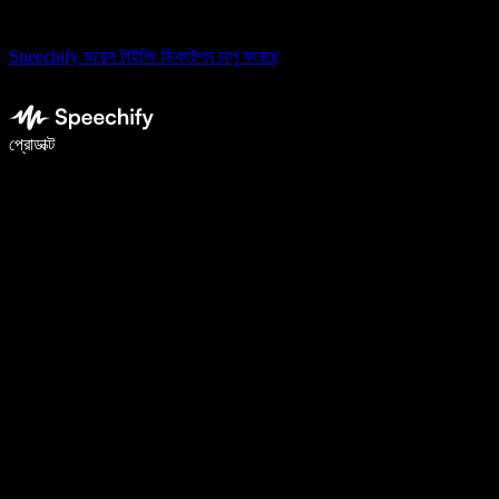
Speechify ভয়েস টাইপিং ডিকটেশন চালু করেছে
ভয়েস টাইপিং দিয়ে ৫ গুণ দ্রুত লিখুন
প্রোডাক্ট
আরও জানুন