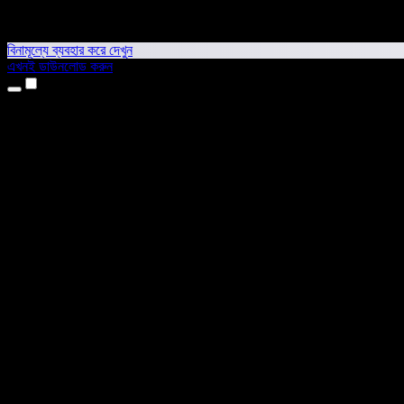
বিনামূল্যে ব্যবহার করে দেখুন
এখনই ডাউনলোড করুন
প্রোডাক্ট
টেক্সট টু স্পিচ
আইফোন ও আইপ্যাড অ্যাপ
অ্যান্ড্রয়েড অ্যাপ
ক্রোম এক্সটেনশন
এজ এক্সটেনশন
ওয়েব অ্যাপ
ম্যাক অ্যাপ
উইন্ডোজ অ্যাপ
এআই ভয়েস জেনারেটর