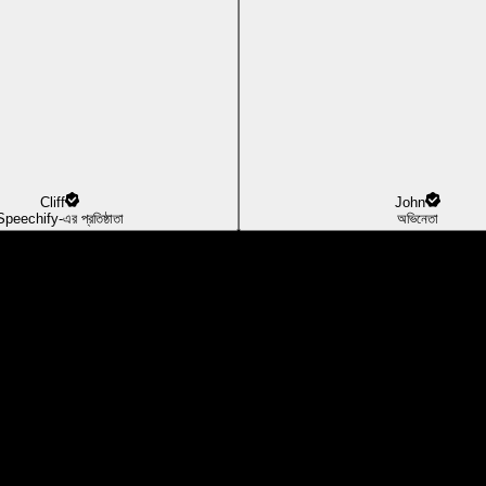
Cliff
John
Speechify-এর প্রতিষ্ঠাতা
অভিনেতা