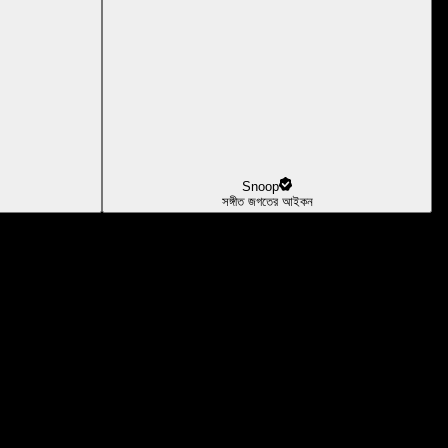
Snoop
সঙ্গীত জগতের আইকন