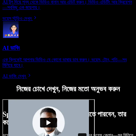
AI টুল দিয়ে শূন্য থেকে ভিডিও বানান আর এডিট করুন। ভিডিও এডিটিং আর ক্রিয়েশন
—সবকিছু এক জায়গায়।
ভয়েস স্টুডিও দেখুন
AI ডাবিং
এক ক্লিকেই আপনার ভিডিও যে কোনো ভাষায় ডাব করুন। ভয়েস, টোন, গতি—সব
মিলিয়ে যাবে।
AI ডাবিং দেখুন
নিজের চোখে দেখুন, নিজের মতো অনুভব করুন
Speechify Studio দিয়ে কী কী করতে পারবেন, তার
কয়েকটা উদাহরণ দেখুন
ভয়েসওভার, রয়্যালটি-ফ্রি ছবি, অডিও, ভিডিও যোগ, নিজের ভয়েস ক্লোন—সব মিলিয়ে