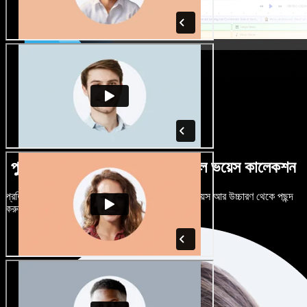
পুরুষ-নারী ভেদে নানান উচ্চারণে বিশাল ভয়েস কালেকশন
প্রতিটি প্রজেক্টকে আলাদা শোনাতে দিন। শত শত AI ভয়েস আর উচ্চারণ থেকে পছন্দ
করুন, নিজের মতো টিউন করুন।