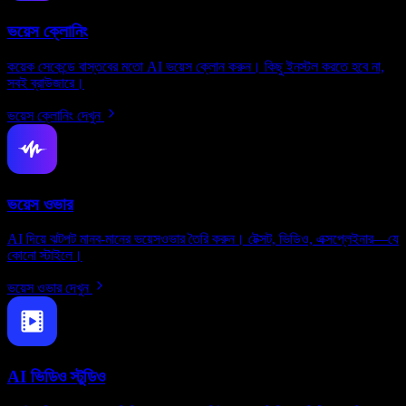
ভয়েস ক্লোনিং
কয়েক সেকেন্ডে বাস্তবের মতো AI ভয়েস ক্লোন করুন। কিছু ইনস্টল করতে হবে না,
সবই ব্রাউজারে।
ভয়েস ক্লোনিং দেখুন
ভয়েস ওভার
AI দিয়ে ঝটপট মানব-মানের ভয়েসওভার তৈরি করুন। টেক্সট, ভিডিও, এক্সপ্লেইনার—যে
কোনো স্টাইলে।
ভয়েস ওভার দেখুন
AI ভিডিও স্টুডিও