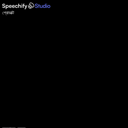
ভয়েস টাইপিং দিয়ে ৫ গুণ দ্রুত লিখুন
প্রোডাক্ট
আরও জানুন