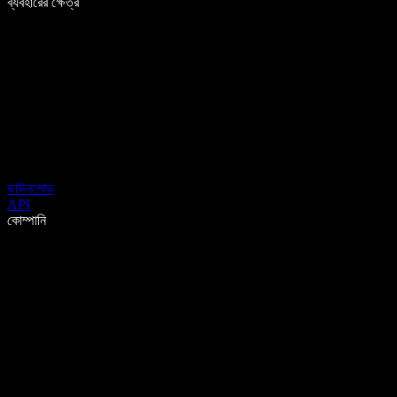
ব্যবহারের ক্ষেত্র
ডাউনলোড
API
কোম্পানি