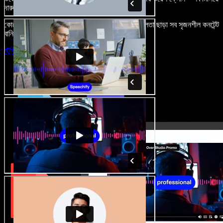
দারুণ মনে রাখার মতো অডিও-ভিডিও প্রজেক্ট বানান।
কোনো শেখার ঝামেলা নেই, শুধু ব্রাউজারে খুলুন—আর দুর্বলতা ছাড়া সব সৃজনশীল কনটেন্ট
বানিয়ে ফেলুন।
স্টুডিও চালু করুন