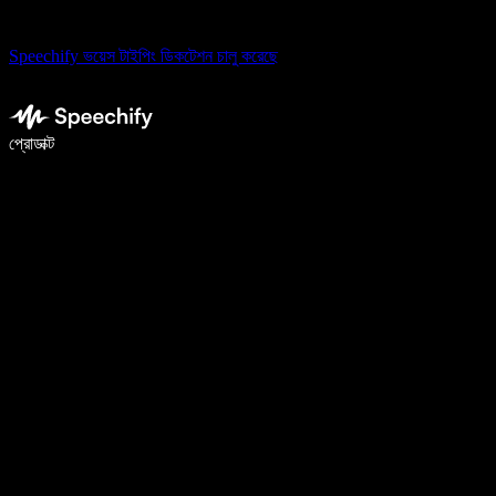
Speechify ভয়েস টাইপিং ডিকটেশন চালু করেছে
ভয়েস টাইপিং দিয়ে ৫ গুণ দ্রুত লিখুন
প্রোডাক্ট
আরও জানুন