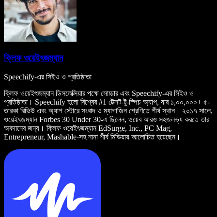
ক্লিফ ওয়েইৎজম্যান
Speechify-এর সিইও ও প্রতিষ্ঠাতা
ক্লিফ ওয়েইৎজম্যান ডিসলেক্সিয়ার পক্ষে সোচ্চার এবং Speechify-এর সিইও ও
প্রতিষ্ঠাতা। Speechify হলো বিশ্বের #1 টেক্সট-টু-স্পিচ অ্যাপ, যার ১,০০,০০০+ ৫-
তারকা রিভিউ এবং অ্যাপ স্টোরে সংবাদ ও ম্যাগাজিন শ্রেণিতে শীর্ষ স্থান। ২০১৭ সালে,
ওয়েইৎজম্যান Forbes 30 Under 30-এ ছিলেন, ওয়েব আরও সহজলভ্য করতে তার
অবদানের জন্য। ক্লিফ ওয়েইৎজম্যান EdSurge, Inc., PC Mag,
Entrepreneur, Mashable-সহ নানা শীর্ষ মিডিয়ায় আলোচিত হয়েছেন।