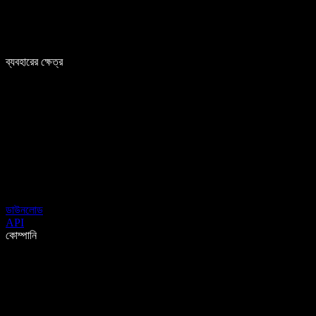
ব্যবহারের ক্ষেত্র
ডাউনলোড
API
কোম্পানি