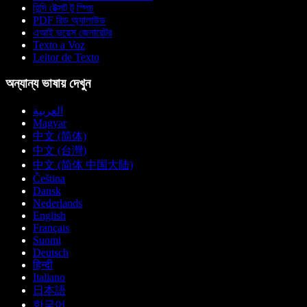
হিন্দি টেক্সট টু স্পিচ
PDF রিড অ্যালাউড
এআই ভয়েস জেনারেটর
Texto a Voz
Leitor de Texto
অন্যান্য ভাষায় দেখুন
العربية
Magyar
中文 (简体)
中文 (台灣)
中文 (简体 中国大陆)
Čeština
Dansk
Nederlands
English
Français
Suomi
Deutsch
हिन्दी
Italiano
日本語
한국어