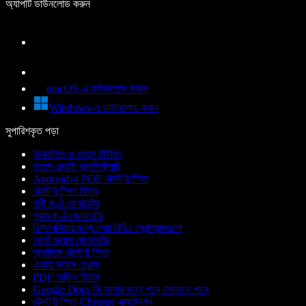
অ্যাপটি ডাউনলোড করুন
macOS-এ ডাউনলোড করুন
Windows-এ ডাউনলোড করুন
সুপারিশকৃত পড়া
ডিকটেশন ও ভয়েস টাইপিং
ভয়েস এআই অ্যাসিস্ট্যান্ট
Android-এ PDF টেক্সট টু স্পিচ
টেক্সট টু স্পিচ রিডার
নারী কণ্ঠ জেনারেটর
পুরুষ কণ্ঠ জেনারেটর
ডিসলেক্সিয়ার জন্য সেরা রিডিং প্রোগ্রামগুলো
রোবট ভয়েস জেনারেটর
অ্যানিমে টেক্সট টু স্পিচ
এআই ভয়েস চেঞ্জার
PDF অডিও রিডার
Google Docs কি আমার জন্য পড়ে শোনাতে পারে
টেক্সট টু স্পিচ Chrome এক্সটেনশন