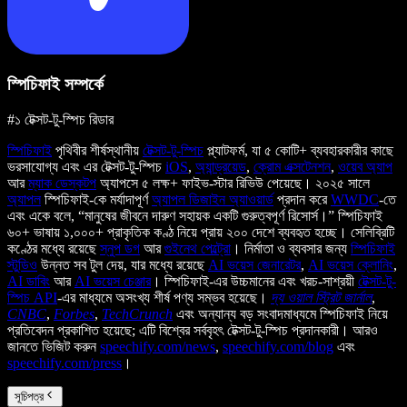
স্পিচিফাই সম্পর্কে
#১ টেক্সট-টু-স্পিচ রিডার
স্পিচিফাই
পৃথিবীর শীর্ষস্থানীয়
টেক্সট-টু-স্পিচ
প্ল্যাটফর্ম, যা ৫ কোটি+ ব্যবহারকারীর কাছে
ভরসাযোগ্য এবং এর টেক্সট-টু-স্পিচ
iOS
,
অ্যান্ড্রয়েড
,
ক্রোম এক্সটেনশন
,
ওয়েব অ্যাপ
আর
ম্যাক ডেস্কটপ
অ্যাপসে ৫ লক্ষ+ ফাইভ-স্টার রিভিউ পেয়েছে। ২০২৫ সালে
অ্যাপল
স্পিচিফাই-কে মর্যাদাপূর্ণ
অ্যাপল ডিজাইন অ্যাওয়ার্ড
প্রদান করে
WWDC
-তে
এবং একে বলে, “মানুষের জীবনে দারুণ সহায়ক একটি গুরুত্বপূর্ণ রিসোর্স।” স্পিচিফাই
৬০+ ভাষায় ১,০০০+ প্রাকৃতিক কণ্ঠ নিয়ে প্রায় ২০০ দেশে ব্যবহৃত হচ্ছে। সেলিব্রিটি
কণ্ঠের মধ্যে রয়েছে
স্নুপ ডগ
আর
গুইনেথ পেল্ট্রো
। নির্মাতা ও ব্যবসার জন্য
স্পিচিফাই
স্টুডিও
উন্নত সব টুল দেয়, যার মধ্যে রয়েছে
AI ভয়েস জেনারেটর
,
AI ভয়েস ক্লোনিং
,
AI ডাবিং
আর
AI ভয়েস চেঞ্জার
। স্পিচিফাই-এর উচ্চমানের এবং খরচ-সাশ্রয়ী
টেক্সট-টু-
স্পিচ API
-এর মাধ্যমে অসংখ্য শীর্ষ পণ্য সম্ভব হয়েছে।
দ্য ওয়াল স্ট্রিট জার্নাল
,
CNBC
,
Forbes
,
TechCrunch
এবং অন্যান্য বড় সংবাদমাধ্যমে স্পিচিফাই নিয়ে
প্রতিবেদন প্রকাশিত হয়েছে; এটি বিশ্বের সর্ববৃহৎ টেক্সট-টু-স্পিচ প্রদানকারী। আরও
জানতে ভিজিট করুন
speechify.com/news
,
speechify.com/blog
এবং
speechify.com/press
।
সূচিপত্র