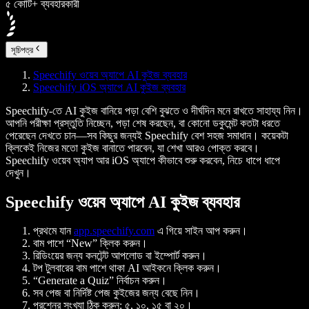
৫ কোটি+ ব্যবহারকারী
সূচিপত্র
Speechify ওয়েব অ্যাপে AI কুইজ ব্যবহার
Speechify iOS অ্যাপে AI কুইজ ব্যবহার
Speechify-তে AI কুইজ বানিয়ে পড়া বেশি বুঝতে ও দীর্ঘদিন মনে রাখতে সাহায্য নিন।
আপনি পরীক্ষা প্রস্তুতি নিচ্ছেন, পড়া শেষ করছেন, বা কোনো ডকুমেন্ট কতটা ধরতে
পেরেছেন দেখতে চান—সব কিছুর জন্যই Speechify বেশ সহজ সমাধান। কয়েকটা
ক্লিকেই নিজের মতো কুইজ বানাতে পারবেন, যা শেখা আরও পোক্ত করবে।
Speechify ওয়েব অ্যাপ আর iOS অ্যাপে কীভাবে শুরু করবেন, নিচে ধাপে ধাপে
দেখুন।
Speechify ওয়েব অ্যাপে AI কুইজ ব্যবহার
প্রথমে যান
app.speechify.com
এ গিয়ে সাইন আপ করুন।
বাম পাশে “New” ক্লিক করুন।
রিডিংয়ের জন্য কনটেন্ট আপলোড বা ইম্পোর্ট করুন।
টপ টুলবারের বাম পাশে থাকা AI আইকনে ক্লিক করুন।
“Generate a Quiz” নির্বাচন করুন।
সব পেজ বা নির্দিষ্ট পেজ কুইজের জন্য বেছে নিন।
প্রশ্নের সংখ্যা ঠিক করুন: ৫, ১০, ১৫ বা ২০।