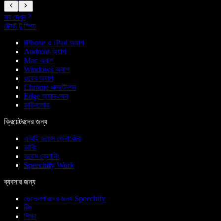
সব দেখুন
টেক্সট টু স্পিচ
iPhone ও iPad অ্যাপ
Android অ্যাপ
Mac অ্যাপ
Windows অ্যাপ
ওয়েব অ্যাপ
Chrome এক্সটেনশন
Edge অ্যাড-অন
ডাউনলোড
ক্রিয়েটরদের জন্য
এআই ভয়েস জেনারেটর
ডাবিং
ভয়েস ক্লোনিং
Speechify Work
ব্যবসার জন্য
ডেভেলপারদের জন্য Speechify
টিম
শিক্ষা