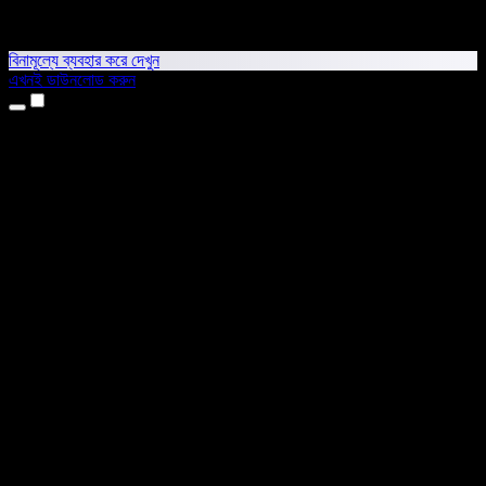
বিনামূল্যে ব্যবহার করে দেখুন
এখনই ডাউনলোড করুন
প্রোডাক্ট
টেক্সট টু স্পিচ
আইফোন ও আইপ্যাড অ্যাপ
অ্যান্ড্রয়েড অ্যাপ
ক্রোম এক্সটেনশন
এজ এক্সটেনশন
ওয়েব অ্যাপ
ম্যাক অ্যাপ
উইন্ডোজ অ্যাপ
এআই ভয়েস জেনারেটর