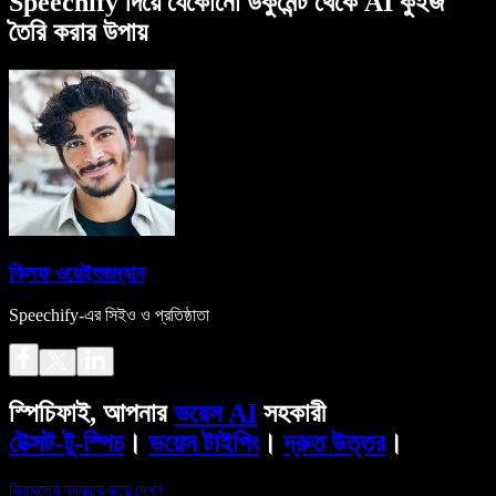
Speechify দিয়ে যেকোনো ডকুমেন্ট থেকে AI কুইজ
তৈরি করার উপায়
ক্লিফ ওয়েইৎজম্যান
Speechify-এর সিইও ও প্রতিষ্ঠাতা
স্পিচিফাই, আপনার
ভয়েস AI
সহকারী
টেক্সট-টু-স্পিচ
।
ভয়েস টাইপিং
।
দ্রুত উত্তর
।
বিনামূল্যে ব্যবহার করে দেখুন