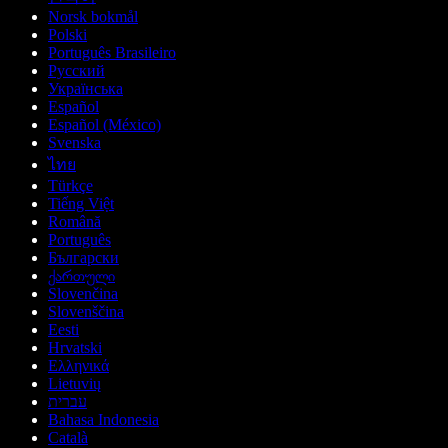
Norsk bokmål
Polski
Português Brasileiro
Русский
Українська
Español
Español (México)
Svenska
ไทย
Türkçe
Tiếng Việt
Română
Português
Български
ქართული
Slovenčina
Slovenščina
Eesti
Hrvatski
Ελληνικά
Lietuvių
עברית
Bahasa Indonesia
Català