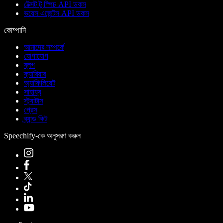
টেক্সট টু স্পিচ API ডকস
ভয়েস এজেন্টস API ডকস
কোম্পানি
আমাদের সম্পর্কে
যোগাযোগ
ব্লগ
ক্যারিয়ার
অ্যাফিলিয়েট
সাহায্য
স্ট্যাটাস
প্রেস
ব্র্যান্ড কিট
Speechify-কে অনুসরণ করুন