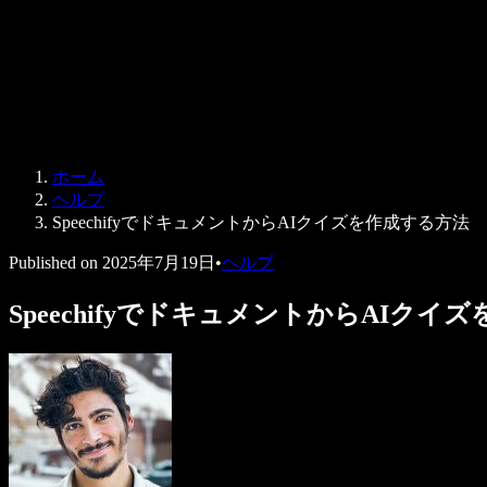
法人向け
Speechify 法人・教育機関向け
Speechify 就労支援向け
Speechify DSA向け
SIMBA 音声エージェント
ホーム
Speechify 開発者向け
ヘルプ
SpeechifyでドキュメントからAIクイズを作成する方法
Published on
2025年7月19日
•
ヘルプ
SpeechifyでドキュメントからAIクイ