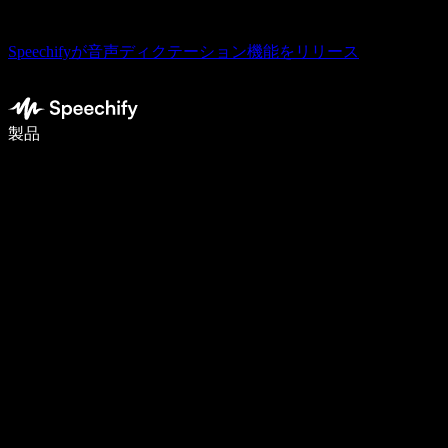
Speechifyが音声ディクテーション機能をリリース
音声入力で5倍速く書ける
製品
詳しく見る