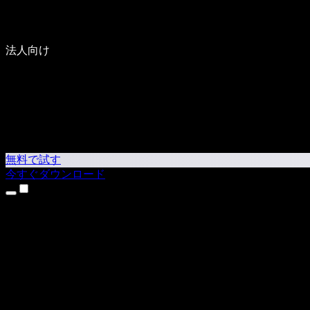
法人向け
無料で試す
今すぐダウンロード
製品
テキスト読み上げ
iPhone・iPadアプリ