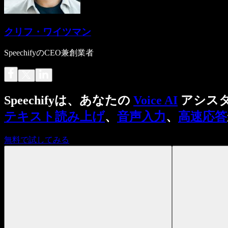
クリフ・ワイツマン
SpeechifyのCEO兼創業者
Speechifyは、あなたの
Voice AI
アシス
テキスト読み上げ
、
音声入力
、
高速応答
無料で試してみる