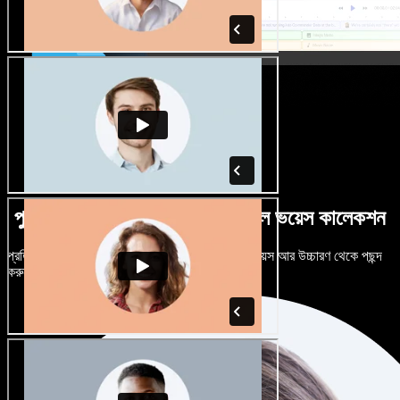
পুরুষ-নারী ভেদে নানান উচ্চারণে বিশাল ভয়েস কালেকশন
প্রতিটি প্রজেক্টকে আলাদা শোনাতে দিন। শত শত AI ভয়েস আর উচ্চারণ থেকে পছন্দ
করুন, নিজের মতো টিউন করুন।