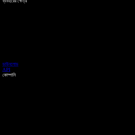
ব্যবহারের ক্ষেত্র
ডাউনলোড
API
কোম্পানি