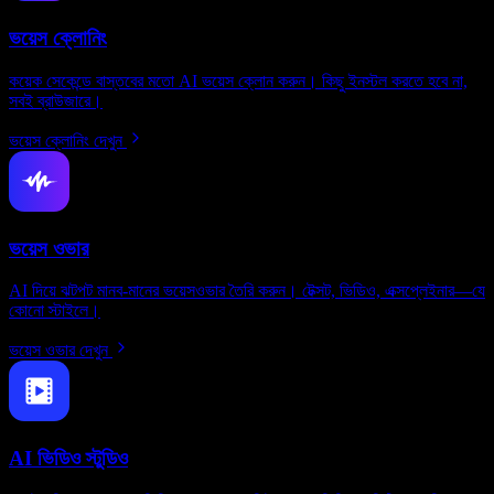
ভয়েস ক্লোনিং
কয়েক সেকেন্ডে বাস্তবের মতো AI ভয়েস ক্লোন করুন। কিছু ইনস্টল করতে হবে না,
সবই ব্রাউজারে।
ভয়েস ক্লোনিং দেখুন
ভয়েস ওভার
AI দিয়ে ঝটপট মানব-মানের ভয়েসওভার তৈরি করুন। টেক্সট, ভিডিও, এক্সপ্লেইনার—যে
কোনো স্টাইলে।
ভয়েস ওভার দেখুন
AI ভিডিও স্টুডিও