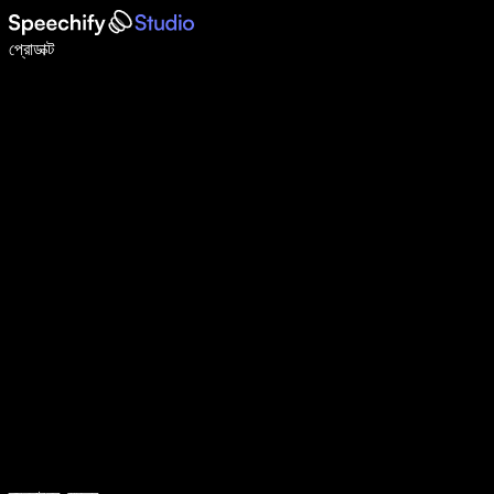
ভয়েস টাইপিং দিয়ে ৫ গুণ দ্রুত লিখুন
প্রোডাক্ট
আরও জানুন