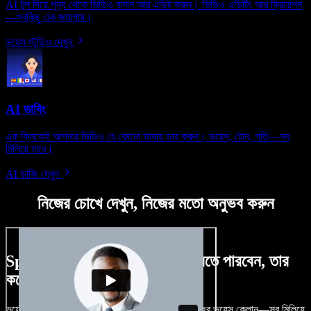
AI টুল দিয়ে শূন্য থেকে ভিডিও বানান আর এডিট করুন। ভিডিও এডিটিং আর ক্রিয়েশন
—সবকিছু এক জায়গায়।
ভয়েস স্টুডিও দেখুন
AI ডাবিং
এক ক্লিকেই আপনার ভিডিও যে কোনো ভাষায় ডাব করুন। ভয়েস, টোন, গতি—সব
মিলিয়ে যাবে।
AI ডাবিং দেখুন
নিজের চোখে দেখুন, নিজের মতো অনুভব করুন
Speechify Studio দিয়ে কী কী করতে পারবেন, তার
কয়েকটা উদাহরণ দেখুন
ভয়েসওভার, রয়্যালটি-ফ্রি ছবি, অডিও, ভিডিও যোগ, নিজের ভয়েস ক্লোন—সব মিলিয়ে