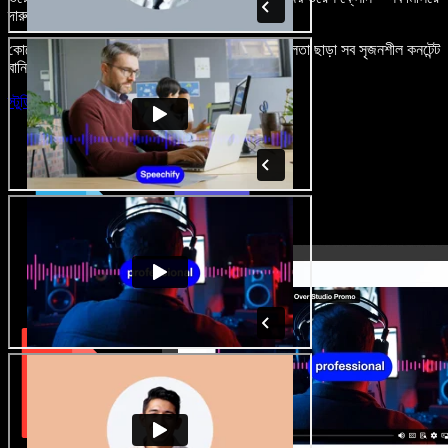
দারুণ মনে রাখার মতো অডিও-ভিডিও প্রজেক্ট বানান।
কোনো শেখার ঝামেলা নেই, শুধু ব্রাউজারে খুলুন—আর দুর্বলতা ছাড়া সব সৃজনশীল কনটেন্ট
বানিয়ে ফেলুন।
স্টুডিও চালু করুন