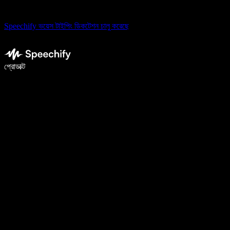
Speechify ভয়েস টাইপিং ডিকটেশন চালু করেছে
ভয়েস টাইপিং দিয়ে ৫ গুণ দ্রুত লিখুন
প্রোডাক্ট
আরও জানুন