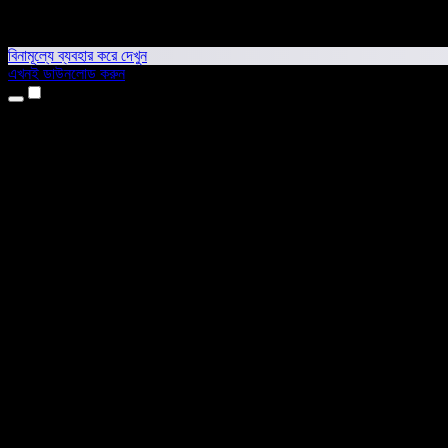
বিনামূল্যে ব্যবহার করে দেখুন
এখনই ডাউনলোড করুন
প্রোডাক্ট
টেক্সট টু স্পিচ
আইফোন ও আইপ্যাড অ্যাপ
অ্যান্ড্রয়েড অ্যাপ
ক্রোম এক্সটেনশন
এজ এক্সটেনশন
ওয়েব অ্যাপ
ম্যাক অ্যাপ
উইন্ডোজ অ্যাপ
এআই ভয়েস জেনারেটর