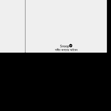
Snoop
সঙ্গীত জগতের আইকন