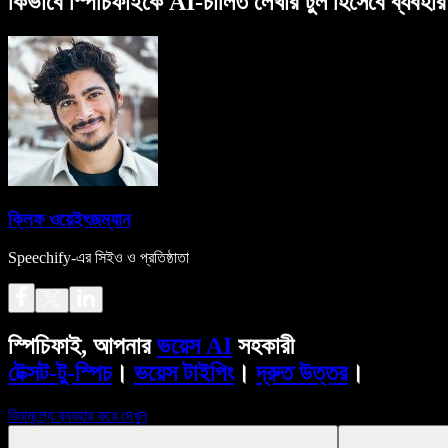
কিভাবে স্পিচিফাইকে AI-চালিত লেখার টুল হিসেবে ব্যবহা
ক্লিফ ওয়েইৎজম্যান
Speechify-এর সিইও ও প্রতিষ্ঠাতা
স্পিচিফাই, আপনার
ভয়েস AI
সহকারী
টেক্সট-টু-স্পিচ
।
ভয়েস টাইপিং
।
দ্রুত উত্তর
।
বিনামূল্যে ব্যবহার করে দেখুন