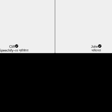
Cliff
John
Speechify-এর প্রতিষ্ঠাতা
অভিনেতা