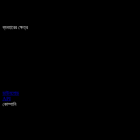
ব্যবহারের ক্ষেত্র
ডাউনলোড
API
কোম্পানি