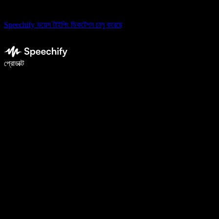
Speechify ভয়েস টাইপিং ডিকটেশন চালু করেছে
ভয়েস টাইপিং দিয়ে ৫ গুণ দ্রুত লিখুন
প্রোডাক্ট
আরও জানুন