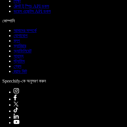
শিক্ষা
টেক্সট টু স্পিচ API ডকস
ভয়েস এজেন্টস API ডকস
কোম্পানি
আমাদের সম্পর্কে
যোগাযোগ
ব্লগ
ক্যারিয়ার
অ্যাফিলিয়েট
সাহায্য
স্ট্যাটাস
প্রেস
ব্র্যান্ড কিট
Speechify-কে অনুসরণ করুন