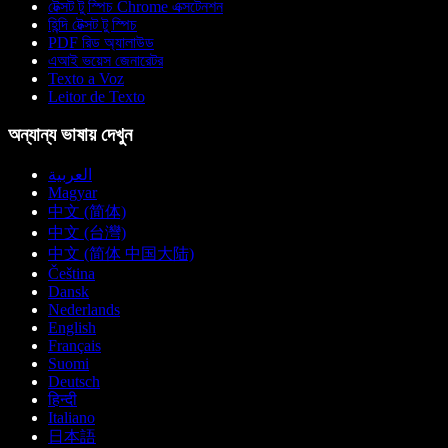
টেক্সট টু স্পিচ Chrome এক্সটেনশন
হিন্দি টেক্সট টু স্পিচ
PDF রিড অ্যালাউড
এআই ভয়েস জেনারেটর
Texto a Voz
Leitor de Texto
অন্যান্য ভাষায় দেখুন
العربية
Magyar
中文 (简体)
中文 (台灣)
中文 (简体 中国大陆)
Čeština
Dansk
Nederlands
English
Français
Suomi
Deutsch
हिन्दी
Italiano
日本語