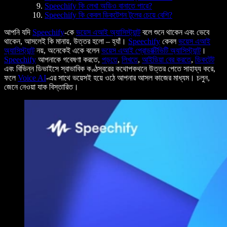
Speechify কি লেখা অডিও বানাতে পারে?
Speechify কি কেবল ডিকটেশন টুলের চেয়ে বেশি?
আপনি যদি
Speechify
-কে
ভয়েস এআই অ্যাসিস্ট্যান্ট
বলে শুনে থাকেন এবং ভেবে
থাকেন, আসলেই কি মানায়, উত্তর হলো – হ্যাঁ।
Speechify
কেবল
ভয়েস এআই
অ্যাসিস্ট্যান্ট
নয়, অনেকেই একে বলেন
ভয়েস এআই প্রোডাক্টিভিটি অ্যাসিস্ট্যান্ট
।
Speechify
আপনাকে গবেষণা করতে,
পড়তে
,
লিখতে
,
আইডিয়া বের করতে
,
ডিকটেট
এবং বিভিন্ন ডিভাইসে স্বাভাবিক কণ্ঠস্বরের কথোপকথনে উত্তর পেতে সাহায্য করে,
ফলে
Voice AI
-এর সাথে ভয়েসই হয়ে ওঠে আপনার আসল কাজের মাধ্যম। চলুন,
জেনে নেওয়া যাক বিস্তারিত।