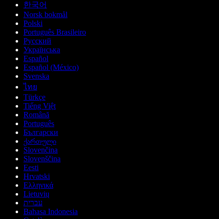
한국어
Norsk bokmål
Polski
Português Brasileiro
Русский
Українська
Español
Español (México)
Svenska
ไทย
Türkçe
Tiếng Việt
Română
Português
Български
ქართული
Slovenčina
Slovenščina
Eesti
Hrvatski
Ελληνικά
Lietuvių
עברית
Bahasa Indonesia