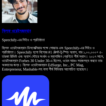
ক্লিফ ওয়েইৎজম্যান
Speechify-এর সিইও ও প্রতিষ্ঠাতা
ক্লিফ ওয়েইৎজম্যান ডিসলেক্সিয়ার পক্ষে সোচ্চার এবং Speechify-এর সিইও ও
প্রতিষ্ঠাতা। Speechify হলো বিশ্বের #1 টেক্সট-টু-স্পিচ অ্যাপ, যার ১,০০,০০০+ ৫-
তারকা রিভিউ এবং অ্যাপ স্টোরে সংবাদ ও ম্যাগাজিন শ্রেণিতে শীর্ষ স্থান। ২০১৭ সালে,
ওয়েইৎজম্যান Forbes 30 Under 30-এ ছিলেন, ওয়েব আরও সহজলভ্য করতে তার
অবদানের জন্য। ক্লিফ ওয়েইৎজম্যান EdSurge, Inc., PC Mag,
Entrepreneur, Mashable-সহ নানা শীর্ষ মিডিয়ায় আলোচিত হয়েছেন।