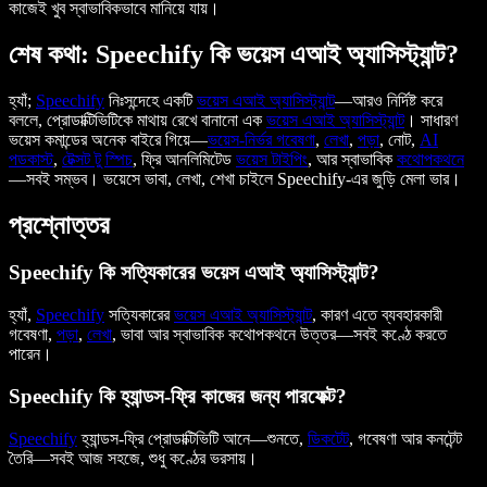
কাজেই খুব স্বাভাবিকভাবে মানিয়ে যায়।
শেষ কথা: Speechify কি ভয়েস এআই অ্যাসিস্ট্যান্ট?
হ্যাঁ;
Speechify
নিঃসন্দেহে একটি
ভয়েস এআই অ্যাসিস্ট্যান্ট
—আরও নির্দিষ্ট করে
বললে, প্রোডাক্টিভিটিকে মাথায় রেখে বানানো এক
ভয়েস এআই অ্যাসিস্ট্যান্ট
। সাধারণ
ভয়েস কমান্ডের অনেক বাইরে গিয়ে—
ভয়েস-নির্ভর গবেষণা
,
লেখা
,
পড়া
, নোট,
AI
পডকাস্ট
,
টেক্সট টু স্পিচ
, ফ্রি আনলিমিটেড
ভয়েস টাইপিং
, আর স্বাভাবিক
কথোপকথনে
—সবই সম্ভব। ভয়েসে ভাবা, লেখা, শেখা চাইলে Speechify-এর জুড়ি মেলা ভার।
প্রশ্নোত্তর
Speechify কি সত্যিকারের ভয়েস এআই অ্যাসিস্ট্যান্ট?
হ্যাঁ,
Speechify
সত্যিকারের
ভয়েস এআই অ্যাসিস্ট্যান্ট
, কারণ এতে ব্যবহারকারী
গবেষণা,
পড়া
,
লেখা
, ভাবা আর স্বাভাবিক কথোপকথনে উত্তর—সবই কণ্ঠে করতে
পারেন।
Speechify কি হ্যান্ডস-ফ্রি কাজের জন্য পারফেক্ট?
Speechify
হ্যান্ডস-ফ্রি প্রোডাক্টিভিটি আনে—শুনতে,
ডিকটেট
, গবেষণা আর কনটেন্ট
তৈরি—সবই আজ সহজে, শুধু কণ্ঠের ভরসায়।