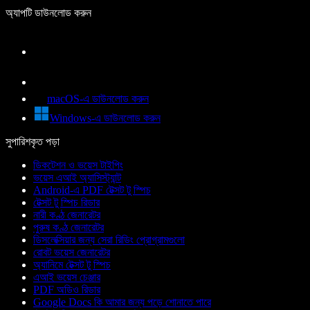
অ্যাপটি ডাউনলোড করুন
macOS-এ ডাউনলোড করুন
Windows-এ ডাউনলোড করুন
সুপারিশকৃত পড়া
ডিকটেশন ও ভয়েস টাইপিং
ভয়েস এআই অ্যাসিস্ট্যান্ট
Android-এ PDF টেক্সট টু স্পিচ
টেক্সট টু স্পিচ রিডার
নারী কণ্ঠ জেনারেটর
পুরুষ কণ্ঠ জেনারেটর
ডিসলেক্সিয়ার জন্য সেরা রিডিং প্রোগ্রামগুলো
রোবট ভয়েস জেনারেটর
অ্যানিমে টেক্সট টু স্পিচ
এআই ভয়েস চেঞ্জার
PDF অডিও রিডার
Google Docs কি আমার জন্য পড়ে শোনাতে পারে