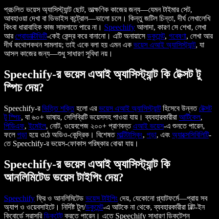
প্রচলিত ভয়েস অ্যাসিস্ট্যান্ট ছোট, তাত্ক্ষণিক কাজের জন্য—যেমন টাইমার সেট,
আবহাওয়া দেখা বা ডিভাইস কন্ট্রোল—ভালো চলে। কিন্তু জটিল চিন্তা, দীর্ঘ লেখালেখি
কিংবা ধারাবাহিক কাজ সামলাতে পারে না।
Speechify
আলাদা, কারণ সে শেখা, লেখা
আর
প্রোডাক্টিভিটি
-কেই কেন্দ্র করে বানানো। এটি অনায়াসে
ডকুমেন্ট
,
গবেষণা
, লেখা আর
দীর্ঘ কথোপকথন সামলায়; তাই একে বলা হয় এমন এক
ভয়েস এআই অ্যাসিস্ট্যান্ট
, যা
আসল কাজের জন্য—শুধু সাধারণ সুবিধা নয়।
Speechify-র ভয়েস এআই অ্যাসিস্ট্যান্ট কি টেক্সট টু
স্পিচ দেয়?
Speechify-র
ভিত্তি শক্তি
হলো এর
ভয়েস এআই অ্যাসিস্ট্যান্ট
হিসেবে উন্নত
টেক্সট
টু স্পিচ
, যা ৬০+ ভাষায়, সেলিব্রিটি ভয়েসসহ পাওয়া যায়। ব্যবহারকারীরা
আর্টিকেল
,
পিডিএফ
,
ইমেইল
, নোট, ওয়েবপেজ ২০০+ প্রাণবন্ত
এআই ভয়েস
-এ শুনতে পারেন,
ফলে
পড়া
হয়ে ওঠে অডিও-কেন্দ্রিক। বিশেষত
মাল্টিটাস্কিং
,
পড়া
, এবং
অ্যাক্সেসিবিলিটি
-
তে Speechify-র ভয়েস-ফোকাস পরিষ্কার বোঝা যায়।
Speechify-র ভয়েস এআই অ্যাসিস্ট্যান্ট কি
আনলিমিটেড ভয়েস টাইপিং দেয়?
Speechify
ফ্রি ও আনলিমিটেড
ভয়েস টাইপিং
দেয়, যেকোনো প্ল্যাটফর্মে—প্রায় সব
অ্যাপ ও ওয়েবসাইটে। নির্দিষ্ট টুল/
ডকুমেন্ট
-এ আটকে না থেকে, ব্যবহারকারীরা বিল্ট-ইন
কিবোর্ডে সরাসরি
ডিকটেট
করতে পারেন। এতে Speechify সাধারণ ডিকটেশন