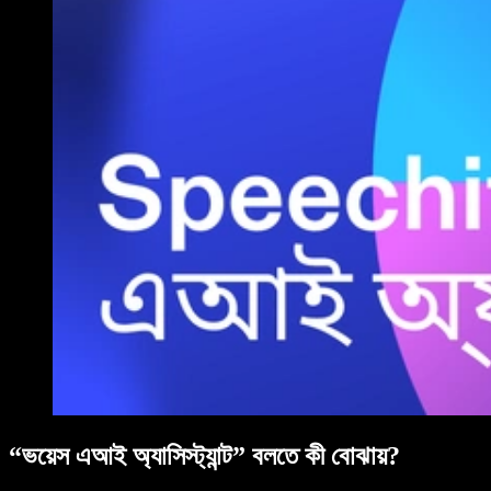
“ভয়েস এআই অ্যাসিস্ট্যান্ট” বলতে কী বোঝায়?