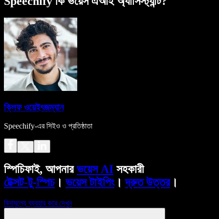
Speechify কি ভয়েস এআই অ্যাসিস্ট্যান্ট?
ক্লিফ ওয়েইৎজম্যান
Speechify-এর সিইও ও প্রতিষ্ঠাতা
স্পিচিফাই, আপনার
ভয়েস AI
সহকারী
টেক্সট-টু-স্পিচ
।
ভয়েস টাইপিং
।
দ্রুত উত্তর
।
বিনামূল্যে ব্যবহার করে দেখুন