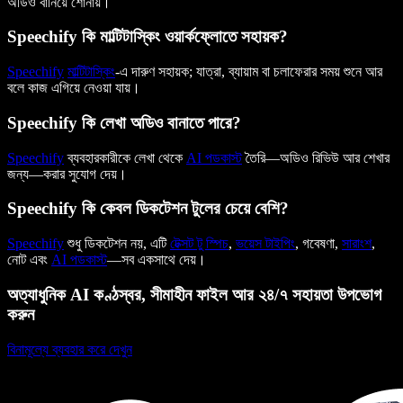
অডিও বানিয়ে শোনায়।
Speechify কি মাল্টিটাস্কিং ওয়ার্কফ্লোতে সহায়ক?
Speechify
মাল্টিটাস্কিং
-এ দারুণ সহায়ক; যাত্রা, ব্যায়াম বা চলাফেরার সময় শুনে আর
বলে কাজ এগিয়ে নেওয়া যায়।
Speechify কি লেখা অডিও বানাতে পারে?
Speechify
ব্যবহারকারীকে লেখা থেকে
AI পডকাস্ট
তৈরি—অডিও রিভিউ আর শেখার
জন্য—করার সুযোগ দেয়।
Speechify কি কেবল ডিকটেশন টুলের চেয়ে বেশি?
Speechify
শুধু ডিকটেশন নয়, এটি
টেক্সট টু স্পিচ
,
ভয়েস টাইপিং
, গবেষণা,
সারাংশ
,
নোট এবং
AI পডকাস্ট
—সব একসাথে দেয়।
অত্যাধুনিক AI কণ্ঠস্বর, সীমাহীন ফাইল আর ২৪/৭ সহায়তা উপভোগ
করুন
বিনামূল্যে ব্যবহার করে দেখুন