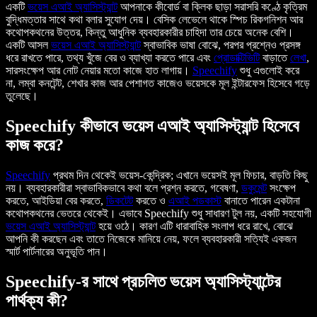
একটি
ভয়েস এআই অ্যাসিস্ট্যান্ট
আপনাকে কীবোর্ড বা ক্লিক ছাড়া সরাসরি কণ্ঠে কৃত্রিম
বুদ্ধিমত্তার সাথে কথা বলার সুযোগ দেয়। বেসিক লেভেলে থাকে স্পিচ রিকগনিশন আর
কথোপকথনের উত্তর, কিন্তু আধুনিক ব্যবহারকারীর চাহিদা তার চেয়ে অনেক বেশি।
একটি আসল
ভয়েস এআই অ্যাসিস্ট্যান্ট
স্বাভাবিক ভাষা বোঝে, পরপর প্রশ্নেও প্রসঙ্গ
ধরে রাখতে পারে, তথ্য খুঁজে বের ও ব্যাখ্যা করতে পারে এবং
প্রোডাক্টিভিটি
বাড়াতে
লেখা
,
সারসংক্ষেপ আর নোট নেয়ার মতো কাজে হাত লাগায়।
Speechify
শুধু এগুলোই করে
না, লম্বা কনটেন্ট, শেখার কাজ আর পেশাগত কাজেও ভয়েসকে মূল ইন্টারফেস হিসেবে গড়ে
তুলেছে।
Speechify কীভাবে ভয়েস এআই অ্যাসিস্ট্যান্ট হিসেবে
কাজ করে?
Speechify
প্রথম দিন থেকেই ভয়েস-কেন্দ্রিক; এখানে ভয়েসই মূল ফিচার, বাড়তি কিছু
নয়। ব্যবহারকারীরা স্বাভাবিকভাবে কথা বলে প্রশ্ন করতে, গবেষণা,
ডকুমেন্ট
সংক্ষেপ
করতে, আইডিয়া বের করতে,
ডিকটেট
করতে ও
এআই পডকাস্ট
বানাতে পারেন একটানা
কথোপকথনের ভেতরে থেকেই। এভাবে Speechify শুধু সাধারণ টুল নয়, একটি সহযোগী
ভয়েস এআই অ্যাসিস্ট্যান্ট
হয়ে ওঠে। কারণ এটি ধারাবাহিক সংলাপ ধরে রাখে, বোঝে
আপনি কী করছেন এবং তাতে নিজেকে মানিয়ে নেয়, ফলে ব্যবহারকারী সত্যিই একজন
স্মার্ট পার্টনারের অনুভূতি পান।
Speechify-র সাথে প্রচলিত ভয়েস অ্যাসিস্ট্যান্টের
পার্থক্য কী?