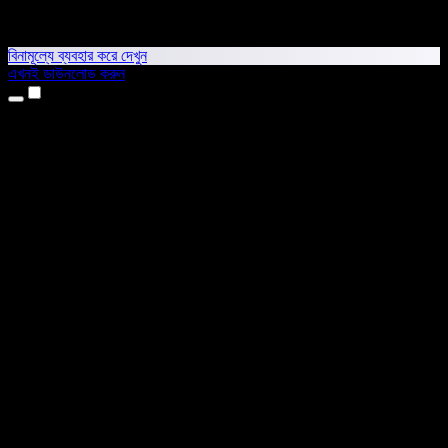
বিনামূল্যে ব্যবহার করে দেখুন
এখনই ডাউনলোড করুন
প্রোডাক্ট
টেক্সট টু স্পিচ
আইফোন ও আইপ্যাড অ্যাপ
অ্যান্ড্রয়েড অ্যাপ
ক্রোম এক্সটেনশন
এজ এক্সটেনশন
ওয়েব অ্যাপ
ম্যাক অ্যাপ
উইন্ডোজ অ্যাপ
এআই ভয়েস জেনারেটর