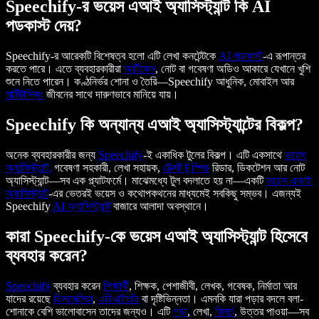
Speechify-র ভয়েস এআই অ্যাসিস্ট্যান্ট কি AI
পডকাস্ট দেয়?
Speechify-র আরেকটি বিশেষত্ব হলো এটি লেখা কনটেন্টকে
AI পডকাস্ট
-এ রূপান্তর
করতে পারে। এতে ব্যবহারকারীরা
আর্টিকেল
, নোট বা গবেষণা অডিও আকারে যেখানে খুশি
শুনে নিতে পারেন। কণ্ঠনির্ভর শোনা ও তৈরি—Speechify আধুনিক, মোবাইল আর
মাল্টিটাস্কিং
জীবনের সাথে দারুণভাবে মানিয়ে যায়।
Speechify কি অন্যান্য এআই অ্যাসিস্ট্যান্টের বিকল্প?
অনেক ব্যবহারকারীর জন্য
Speechify
-ই একাধিক টুলের বিকল্প। এটি একসাথে
ভয়েস
অ্যাসিস্ট্যান্ট,
গবেষণা সহকারী, লেখা সহায়ক,
টেক্সট টু স্পিচ
রিডার, ডিকটেশন আর নোট
অ্যাসিস্ট্যান্ট—সব এক প্ল্যাটফর্মে। মাঝেমধ্যে টুল বদলাতে হয় না—একটি
ভয়েস এআই
অ্যাসিস্ট্যান্ট
-এর ভেতরই ভয়েস ও কথোপকথনের মাধ্যমেই সবকিছু সম্ভব। এজন্যই
Speechify
AI অ্যাসিস্ট্যান্ট
বাজারে আলাদা অবস্থানে।
কারা Speechify-কে ভয়েস এআই অ্যাসিস্ট্যান্ট হিসেবে
ব্যবহার করেন?
Speechify
ব্যবহার করেন
শিক্ষার্থী
, শিক্ষক, পেশাজীবী, লেখক, গবেষক, নির্মাতা আর
যাদের রয়েছে
ডিসলেক্সিয়া
,
এডিএইচডি
বা দৃষ্টিভিন্নতা। এমনকি যারা পড়ার বদলে বলা-
শোনাকে বেশি ভালোবাসেন তাদের জন্যও। এটি
পড়া
, লেখা,
রিসার্চ
, উত্তর পাওয়া—সব