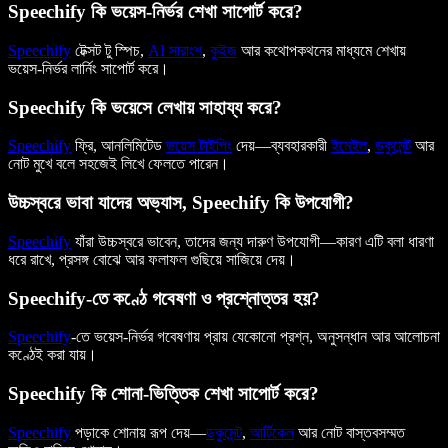
Speechify কি ভয়েস-নির্ভর শেখা সাপোর্ট করে?
Speechify
টেক্সট টু স্পিচ,
AI সারাংশ
,
কুইজ
আর কথোপকথনের মাধ্যমে শেখায়
ভয়েস-নির্ভর লার্নিং সাপোর্ট করে।
Speechify কি ভয়েসে লেখায় সাহায্য করে?
Speechify
ফ্রি, আনলিমিটেড
ভয়েস টাইপিং
দেয়—ব্যবহারকারী
ইমেইল
,
ডকুমেন্ট
আর
নোট মুখে বলে সহজেই লিখে ফেলতে পারেন।
উচ্চস্বরে ভাবা যাদের অভ্যাস, Speechify কি উপযোগী?
Speechify
যাঁরা উচ্চস্বরে ভাবেন, তাদের জন্য দারুণ উপযোগী—কারণ এটি বলা ধারণা
ধরে রাখে, প্রসঙ্গ বোঝে আর ফলাফল গুছিয়ে সাজিয়ে দেয়।
Speechify-তে কণ্ঠে গবেষণা ও প্রশ্নোত্তর হয়?
Speechify
-তে ভয়েস-নির্ভর গবেষণায় প্রায় যেকোনো প্রশ্ন, অনুসন্ধান আর আলোচনা
কণ্ঠেই করা যায়।
Speechify কি শোনা-ভিত্তিক শেখা সাপোর্ট করে?
Speechify
পড়াকে শোনায় রূপ দেয়—
ডকুমেন্ট
,
আর্টিকেল
আর নোট বাস্তবসম্মত