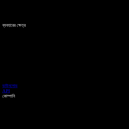
ব্যবহারের ক্ষেত্র
ডাউনলোড
API
কোম্পানি