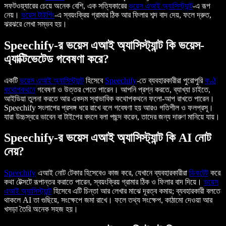
সফটওয়্যারের চেয়ে অনেক বেশি, এক সত্যিকারের
ভয়েস এআই অ্যাসিস্ট্যান্ট
-এ রূপ
নেয়।
ভয়েস টাইপিং
-এ স্বয়ংক্রিয় গ্রামার ঠিক আর ফিলার শব্দ বাদ দেয়, ফলে দ্রুত,
ঝরঝরে লেখা সম্ভব হয়।
Speechify-র ভয়েস এআই অ্যাসিস্ট্যান্ট কি ভয়েস-
এ্যাক্টিভেটেড গবেষণা করে?
একটি
ভয়েস এআই অ্যাসিস্ট্যান্ট
হিসেবে
Speechify
-তে ব্যবহারকারীরা পুরোপুরি
কণ্ঠ
কথোপকথনে
গবেষণা ও উত্তর পেতে পারেন। আপনি প্রশ্ন করতে, ব্যাখ্যা চাইতে,
আইডিয়া তুলনা করতে আর একদম স্বাভাবিক কথোপকথনে ফলো-আপ রাখতে পারেন।
Speechify সংলাপের প্রসঙ্গ ধরে রাখে বলে গবেষণা হয় আরও গতিশীল ও ফলপ্রসূ।
যারা উচ্চস্বরে ভাবেন বা টাইপের বদলে বলা পছন্দ করেন, তাদের জন্য দারুণ মানিয়ে যায়।
Speechify-র ভয়েস এআই অ্যাসিস্ট্যান্ট কি AI নোট
নেয়?
Speechify
এআই নোট টেকার হিসেবেও কাজ করে, যেখানে ব্যবহারকারীরা
ডিকটেট
করে
কথা টেক্সটে রূপান্তর করাতে পারেন, স্বয়ংক্রিয় গ্রামার ঠিক ও ফিলার বাদ দিয়ে।
ভয়েস
এআই অ্যাসিস্ট্যান্ট
হিসেবে এটি চিন্তা আর লেখার মাঝে দূরত্ব কমায়; ব্যবহারকারী বলতে
থাকলে AI তা গুছিয়ে, সংক্ষেপে জমা রাখে। ফলে তথ্য সংক্ষেপ, কাঠামো দেওয়া আর
খসড়া তৈরি অনেক সহজ হয়।