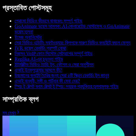
প্রস্তাবিত পোস্টসমূহ
প্রোমো ভিডিও কীভাবে বানাবেন: সম্পূর্ণ গাইড
GoAnimate ভয়েস আনলক: AI-জেনারেটেড ঘোস্টফেস ও GoAnimate
ভয়েস তুলনা
ইমেজ অ্যানিমেটর
সেরা ভিডিও এডিটিং সফটওয়্যার: ক্লিপকে দারুণ ভিডিও কনটেন্টে বদলে ফেলুন
IVR ভয়েস রেকর্ডিং প্রম্পট বোঝা
নিজস্ব VoIP ফোন সিস্টেম সেটআপের সম্পূর্ণ গাইড
Replika AI-এর চূড়ান্ত গাইড
ইন্টার্যাক্টিভ ভিডিও তৈরি: টুল, কৌশল ও সেরা অনুশীলন
এআই ইনফ্লুয়েন্সার আসলে কী?
উচ্চমানের কনটেন্ট তৈরির জন্য সেরা ৫টি স্ক্রিন রেকর্ডিং টুল জানুন
এআই বান্ধবী, সঙ্গী ও পার্টনার কী সেবা দেয়?
স্পিচ টু টেক্সট বনাম টেক্সট টু স্পিচ: সহায়ক প্রযুক্তির তুলনামূলক গাইড
সাম্প্রতিক ব্লগ
সব দেখুন