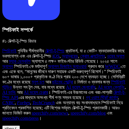
স্পিচিফাই সম্পর্কে
#১ টেক্সট-টু-স্পিচ রিডার
স্পিচিফাই
পৃথিবীর শীর্ষস্থানীয়
টেক্সট-টু-স্পিচ
প্ল্যাটফর্ম, যা ৫ কোটি+ ব্যবহারকারীর কাছে
ভরসাযোগ্য এবং এর টেক্সট-টু-স্পিচ
iOS
,
অ্যান্ড্রয়েড
,
ক্রোম এক্সটেনশন
,
ওয়েব অ্যাপ
আর
ম্যাক ডেস্কটপ
অ্যাপসে ৫ লক্ষ+ ফাইভ-স্টার রিভিউ পেয়েছে। ২০২৫ সালে
অ্যাপল
স্পিচিফাই-কে মর্যাদাপূর্ণ
অ্যাপল ডিজাইন অ্যাওয়ার্ড
প্রদান করে
WWDC
-তে
এবং একে বলে, “মানুষের জীবনে দারুণ সহায়ক একটি গুরুত্বপূর্ণ রিসোর্স।” স্পিচিফাই
৬০+ ভাষায় ১,০০০+ প্রাকৃতিক কণ্ঠ নিয়ে প্রায় ২০০ দেশে ব্যবহৃত হচ্ছে। সেলিব্রিটি
কণ্ঠের মধ্যে রয়েছে
স্নুপ ডগ
আর
গুইনেথ পেল্ট্রো
। নির্মাতা ও ব্যবসার জন্য
স্পিচিফাই
স্টুডিও
উন্নত সব টুল দেয়, যার মধ্যে রয়েছে
AI ভয়েস জেনারেটর
,
AI ভয়েস ক্লোনিং
,
AI ডাবিং
আর
AI ভয়েস চেঞ্জার
। স্পিচিফাই-এর উচ্চমানের এবং খরচ-সাশ্রয়ী
টেক্সট-টু-
স্পিচ API
-এর মাধ্যমে অসংখ্য শীর্ষ পণ্য সম্ভব হয়েছে।
দ্য ওয়াল স্ট্রিট জার্নাল
,
CNBC
,
Forbes
,
TechCrunch
এবং অন্যান্য বড় সংবাদমাধ্যমে স্পিচিফাই নিয়ে
প্রতিবেদন প্রকাশিত হয়েছে; এটি বিশ্বের সর্ববৃহৎ টেক্সট-টু-স্পিচ প্রদানকারী। আরও
জানতে ভিজিট করুন
speechify.com/news
,
speechify.com/blog
এবং
speechify.com/press
।
সূচিপত্র