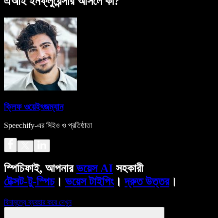
এআই ইনফ্লুয়েন্সার আসলে কী?
ক্লিফ ওয়েইৎজম্যান
Speechify-এর সিইও ও প্রতিষ্ঠাতা
স্পিচিফাই, আপনার
ভয়েস AI
সহকারী
টেক্সট-টু-স্পিচ
।
ভয়েস টাইপিং
।
দ্রুত উত্তর
।
বিনামূল্যে ব্যবহার করে দেখুন