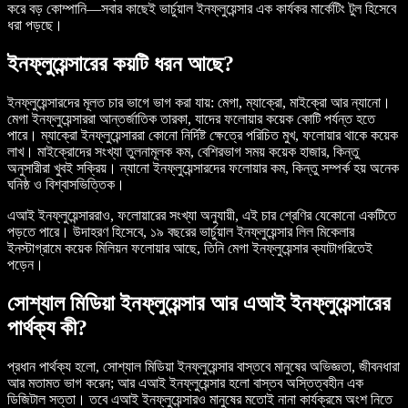
করে বড় কোম্পানি—সবার কাছেই ভার্চুয়াল ইনফ্লুয়েন্সার এক কার্যকর মার্কেটিং টুল হিসেবে
ধরা পড়ছে।
ইনফ্লুয়েন্সারের কয়টি ধরন আছে?
ইনফ্লুয়েন্সারদের মূলত চার ভাগে ভাগ করা যায়: মেগা, ম্যাক্রো, মাইক্রো আর ন্যানো।
মেগা ইনফ্লুয়েন্সাররা আন্তর্জাতিক তারকা, যাদের ফলোয়ার কয়েক কোটি পর্যন্ত হতে
পারে। ম্যাক্রো ইনফ্লুয়েন্সাররা কোনো নির্দিষ্ট ক্ষেত্রে পরিচিত মুখ, ফলোয়ার থাকে কয়েক
লাখ। মাইক্রোদের সংখ্যা তুলনামূলক কম, বেশিরভাগ সময় কয়েক হাজার, কিন্তু
অনুসারীরা খুবই সক্রিয়। ন্যানো ইনফ্লুয়েন্সারদের ফলোয়ার কম, কিন্তু সম্পর্ক হয় অনেক
ঘনিষ্ঠ ও বিশ্বাসভিত্তিক।
এআই ইনফ্লুয়েন্সাররাও, ফলোয়ারের সংখ্যা অনুযায়ী, এই চার শ্রেণির যেকোনো একটিতে
পড়তে পারে। উদাহরণ হিসেবে, ১৯ বছরের ভার্চুয়াল ইনফ্লুয়েন্সার লিল মিকেলার
ইনস্টাগ্রামে কয়েক মিলিয়ন ফলোয়ার আছে, তিনি মেগা ইনফ্লুয়েন্সার ক্যাটাগরিতেই
পড়েন।
সোশ্যাল মিডিয়া ইনফ্লুয়েন্সার আর এআই ইনফ্লুয়েন্সারের
পার্থক্য কী?
প্রধান পার্থক্য হলো, সোশ্যাল মিডিয়া ইনফ্লুয়েন্সার বাস্তবে মানুষের অভিজ্ঞতা, জীবনধারা
আর মতামত ভাগ করেন; আর এআই ইনফ্লুয়েন্সার হলো বাস্তব অস্তিত্বহীন এক
ডিজিটাল সত্তা। তবে এআই ইনফ্লুয়েন্সারও মানুষের মতোই নানা কার্যক্রমে অংশ নিতে