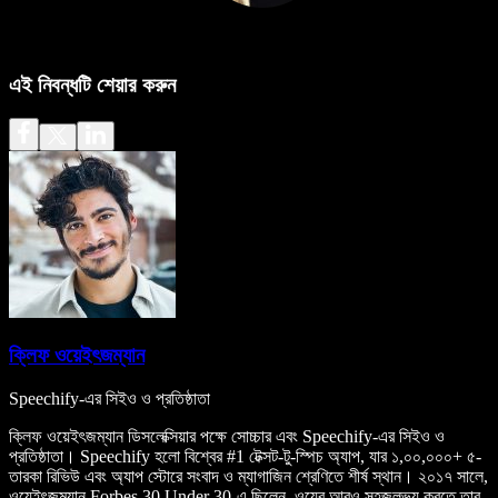
এই নিবন্ধটি শেয়ার করুন
ক্লিফ ওয়েইৎজম্যান
Speechify-এর সিইও ও প্রতিষ্ঠাতা
ক্লিফ ওয়েইৎজম্যান ডিসলেক্সিয়ার পক্ষে সোচ্চার এবং Speechify-এর সিইও ও
প্রতিষ্ঠাতা। Speechify হলো বিশ্বের #1 টেক্সট-টু-স্পিচ অ্যাপ, যার ১,০০,০০০+ ৫-
তারকা রিভিউ এবং অ্যাপ স্টোরে সংবাদ ও ম্যাগাজিন শ্রেণিতে শীর্ষ স্থান। ২০১৭ সালে,
ওয়েইৎজম্যান Forbes 30 Under 30-এ ছিলেন, ওয়েব আরও সহজলভ্য করতে তার