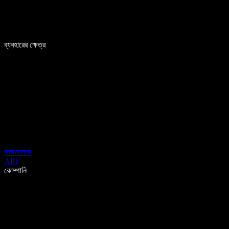
ব্যবহারের ক্ষেত্র
ডাউনলোড
API
কোম্পানি