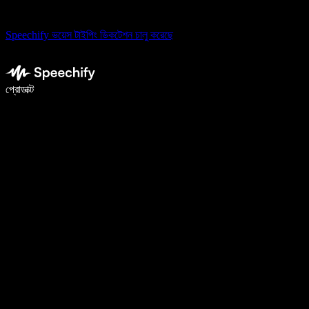
Speechify ভয়েস টাইপিং ডিকটেশন চালু করেছে
ভয়েস টাইপিং দিয়ে ৫ গুণ দ্রুত লিখুন
প্রোডাক্ট
আরও জানুন