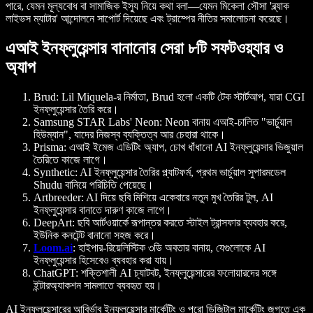
পারে, যেমন মূল্যবোধ বা সামাজিক ইস্যু নিয়ে কথা বলা—যেমন মিকেলা সৌসা 'ব্ল্যাক
লাইভস ম্যাটার' আন্দোলনে সাপোর্ট দিয়েছে এবং ট্রাম্পের নীতির সমালোচনা করেছে।
এআই ইনফ্লুয়েন্সার বানানোর সেরা ৮টি সফটওয়্যার ও
অ্যাপ
Brud
: Lil Miquela-র নির্মাতা, Brud হলো একটি টেক স্টার্টআপ, যারা CGI
ইনফ্লুয়েন্সার তৈরি করে।
Samsung STAR Labs' Neon
: Neon বানায় এআই-চালিত "ভার্চুয়াল
হিউম্যান", যাদের নিজস্ব ব্যক্তিত্ব আর চেহারা থাকে।
Prisma
: এআই ইমেজ এডিটিং অ্যাপ, চোখ ধাঁধানো AI ইনফ্লুয়েন্সার ভিজুয়াল
তৈরিতে কাজে লাগে।
Synthetic
: AI ইনফ্লুয়েন্সার তৈরির প্ল্যাটফর্ম, প্রথম ভার্চুয়াল সুপারমডেল
Shudu বানিয়ে পরিচিতি পেয়েছে।
Artbreeder
: AI দিয়ে ছবি মিশিয়ে একেবারে নতুন মুখ তৈরির টুল, AI
ইনফ্লুয়েন্সার বানাতে দারুণ কাজে লাগে।
DeepArt
: ছবি আর্টওয়ার্কে রূপান্তর করতে স্টাইল ট্রান্সফার ব্যবহার করে,
ইউনিক কনটেন্ট বানানো সহজ করে।
Loom.ai
: হাইপার-রিয়েলিস্টিক ৩ডি অবতার বানায়, যেগুলোকে AI
ইনফ্লুয়েন্সার হিসেবেও ব্যবহার করা যায়।
ChatGPT
: শক্তিশালী AI চ্যাটবট, ইনফ্লুয়েন্সারের ফলোয়ারদের সঙ্গে
ইন্টারঅ্যাকশন সামলাতে ব্যবহৃত হয়।
AI ইনফ্লুয়েন্সারের আবির্ভাব ইনফ্লুয়েন্সার মার্কেটিং ও পুরো ডিজিটাল মার্কেটিং জগতে এক