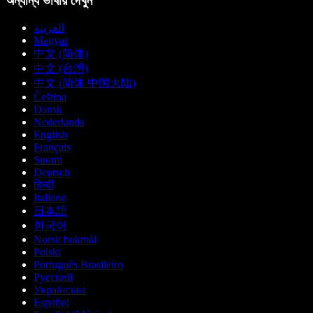
অন্যান্য ভাষায় দেখুন
العربية
Magyar
中文 (简体)
中文 (台灣)
中文 (简体 中国大陆)
Čeština
Dansk
Nederlands
English
Français
Suomi
Deutsch
हिन्दी
Italiano
日本語
한국어
Norsk bokmål
Polski
Português Brasileiro
Русский
Українська
Español