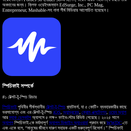
অবদানের জন্য। ক্লিফ ওয়েইৎজম্যান EdSurge, Inc., PC Mag,
Entrepreneur, Mashable-সহ নানা শীর্ষ মিডিয়ায় আলোচিত হয়েছেন।
স্পিচিফাই সম্পর্কে
#১ টেক্সট-টু-স্পিচ রিডার
স্পিচিফাই
পৃথিবীর শীর্ষস্থানীয়
টেক্সট-টু-স্পিচ
প্ল্যাটফর্ম, যা ৫ কোটি+ ব্যবহারকারীর কাছে
ভরসাযোগ্য এবং এর টেক্সট-টু-স্পিচ
iOS
,
অ্যান্ড্রয়েড
,
ক্রোম এক্সটেনশন
,
ওয়েব অ্যাপ
আর
ম্যাক ডেস্কটপ
অ্যাপসে ৫ লক্ষ+ ফাইভ-স্টার রিভিউ পেয়েছে। ২০২৫ সালে
অ্যাপল
স্পিচিফাই-কে মর্যাদাপূর্ণ
অ্যাপল ডিজাইন অ্যাওয়ার্ড
প্রদান করে
WWDC
-তে
এবং একে বলে, “মানুষের জীবনে দারুণ সহায়ক একটি গুরুত্বপূর্ণ রিসোর্স।” স্পিচিফাই