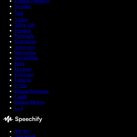
Español (México)
Svenska
ไทย
Türkçe
Tiếng Việt
Română
Português
Български
ქართული
Slovenčina
Slovenščina
Eesti
Hrvatski
Ελληνικά
Lietuvių
עברית
Bahasa Indonesia
Català
Bahasa Melayu
اردو
কুকি পছন্দ
সেবার শর্তাবলী