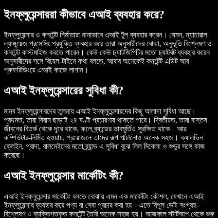
ইনফ্লুয়েন্সাররা কীভাবে এআই ব্যবহার করে?
ইনফ্লুয়েন্সার ও কনটেন্ট নির্মাতারা নানাভাবে এআই টুল ব্যবহার করেন। যেমন, ন্যাচারাল
ল্যাঙ্গুয়েজ প্রসেসিং প্রযুক্তি ব্যবহার করে তারা অনুসারীদের বোঝা, অনুভূতি বিশ্লেষণ ও
কনটেন্ট কাস্টমাইজ করতে পারেন। কেউ কেউ চ্যাটজিপিটির মতো চ্যাটবট ব্যবহার করেন
অনুসারীদের সঙ্গে রিয়েল-টাইমে কথা বলতে, আবার অনেকেই কনটেন্ট এডিট আর
প্রুফরিডিংয়ে এআই কাজে লাগান।
এআই ইনফ্লুয়েন্সারের সুবিধা কী?
মানব ইনফ্লুয়েন্সারদের তুলনায় এআই ইনফ্লুয়েন্সারদের কিছু আলাদা সুবিধা আছে।
প্রথমত, তারা বিরাম ছাড়াই ২৪ ঘণ্টা প্রচারণায় থাকতে পারে। দ্বিতীয়ত, তারা বাস্তব
জীবনের বিতর্ক থেকে দূরে থাকে, ফলে ব্র্যান্ডের ভাবমূর্তিও সুরক্ষিত থাকে। আর
কম্পিউটার-নির্মিত হওয়ায়, প্রয়োজনে তাদের রূপ পাল্টানোও অনেক সহজ। ক্যালভিন
ক্লেইন, প্রাদা, বালমেইনের মতো ব্র্যান্ড এ সুবিধা বুঝে লিল মিকেলা ও শুডুর সঙ্গে কাজ
করেছে।
এআই ইনফ্লুয়েন্সার মার্কেটিং কী?
এআই ইনফ্লুয়েন্সার মার্কেটিং বলতে বোঝায় এমন এক মার্কেটিং কৌশল, যেখানে এআই
ইনফ্লুয়েন্সার ব্যবহার করে পণ্য বা সেবা প্রচার করা হয়। এতে বিপুল ডেটা সংগ্রহ-
বিশ্লেষণ ও ব্যক্তিগতকৃত কনটেন্ট তৈরি অনেক সহজ হয়। আজকাল স্টার্টআপ থেকে শুরু