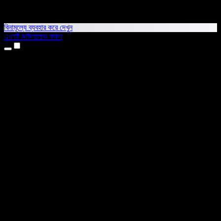
বিনামূল্যে ব্যবহার করে দেখুন
এখনই ডাউনলোড করুন
প্রোডাক্ট
টেক্সট টু স্পিচ
আইফোন ও আইপ্যাড অ্যাপ
অ্যান্ড্রয়েড অ্যাপ
ক্রোম এক্সটেনশন
এজ এক্সটেনশন
ওয়েব অ্যাপ
ম্যাক অ্যাপ
উইন্ডোজ অ্যাপ
এআই ভয়েস জেনারেটর