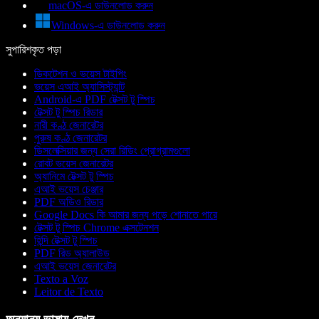
macOS-এ ডাউনলোড করুন
Windows-এ ডাউনলোড করুন
সুপারিশকৃত পড়া
ডিকটেশন ও ভয়েস টাইপিং
ভয়েস এআই অ্যাসিস্ট্যান্ট
Android-এ PDF টেক্সট টু স্পিচ
টেক্সট টু স্পিচ রিডার
নারী কণ্ঠ জেনারেটর
পুরুষ কণ্ঠ জেনারেটর
ডিসলেক্সিয়ার জন্য সেরা রিডিং প্রোগ্রামগুলো
রোবট ভয়েস জেনারেটর
অ্যানিমে টেক্সট টু স্পিচ
এআই ভয়েস চেঞ্জার
PDF অডিও রিডার
Google Docs কি আমার জন্য পড়ে শোনাতে পারে
টেক্সট টু স্পিচ Chrome এক্সটেনশন
হিন্দি টেক্সট টু স্পিচ
PDF রিড অ্যালাউড
এআই ভয়েস জেনারেটর
Texto a Voz
Leitor de Texto