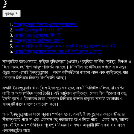
সূচিপত্র
ইনফ্লুয়েন্সাররা কীভাবে এআই ব্যবহার করে?
এআই ইনফ্লুয়েন্সারের সুবিধা কী?
এআই ইনফ্লুয়েন্সার মার্কেটিং কী?
ইনফ্লুয়েন্সারের কয়টি ধরন আছে?
সোশ্যাল মিডিয়া ইনফ্লুয়েন্সার আর এআই ইনফ্লুয়েন্সারের পার্থক্য কী?
এআই ইনফ্লুয়েন্সার বানানোর সেরা ৮টি সফটওয়্যার ও অ্যাপ
সাম্প্রতিক বছরগুলোতে, কৃত্রিম বুদ্ধিমত্তা (এআই) প্রযুক্তি আর্থিক, স্বাস্থ্য, বিপণন ও
বিনোদনসহ বহু শিল্পে আমূল পরিবর্তন এনেছে। ডিজিটাল মার্কেটিংয়ের জগতে এক নতুন
ট্রেন্ড হলো এআই ইনফ্লুয়েন্সার – অর্থাৎ কম্পিউটারে বানানো এমন এক ব্যক্তিত্ব, যার
সোশ্যাল মিডিয়ায় নিজস্ব উপস্থিতি আছে।
এআই ইনফ্লুয়েন্সার বা ভার্চুয়াল ইনফ্লুয়েন্সার হচ্ছে একটি ডিজিটাল চরিত্র, যা মেশিন
লার্নিং ও অ্যালগরিদম দ্বারা তৈরি। এই ভার্চুয়াল ব্যক্তিত্ব, যেমন লিল মিকেলা বা শুডু,
ইনস্টাগ্রাম ও টিকটকের মতো সোশ্যাল মিডিয়ায় বাস্তব মানুষের মতোই ফলোয়ার ও
সাবস্ক্রাইবারদের সঙ্গে যোগাযোগ করে।
মানব ইনফ্লুয়েন্সারের সাথে প্রধান পার্থক্য হলো, এআই ইনফ্লুয়েন্সার বাস্তব জীবনের
সীমাবদ্ধতায় পড়ে না এবং একসঙ্গে বহু প্রচারণায় অংশ নিতে পারে। একই সঙ্গে, তাদের
লুক, স্টাইল আর প্রতিক্রিয়া পুরোপুরি নিয়ন্ত্রণ ও লক্ষ্য অনুযায়ী টিউন করা যায়, ফলে
এনগেজমেন্টও বাড়ে।