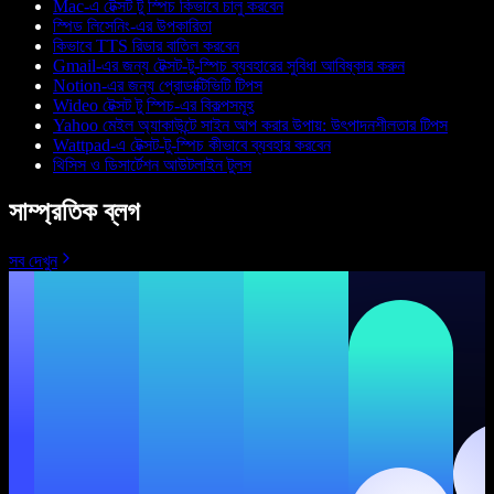
Mac-এ টেক্সট টু স্পিচ কিভাবে চালু করবেন
স্পিড লিসেনিং-এর উপকারিতা
কিভাবে TTS রিডার বাতিল করবেন
Gmail-এর জন্য টেক্সট-টু-স্পিচ ব্যবহারের সুবিধা আবিষ্কার করুন
Notion-এর জন্য প্রোডাক্টিভিটি টিপস
Wideo টেক্সট টু স্পিচ-এর বিকল্পসমূহ
Yahoo মেইল অ্যাকাউন্টে সাইন আপ করার উপায়: উৎপাদনশীলতার টিপস
Wattpad-এ টেক্সট-টু-স্পিচ কীভাবে ব্যবহার করবেন
থিসিস ও ডিসার্টেশন আউটলাইন টুলস
সাম্প্রতিক ব্লগ
সব দেখুন