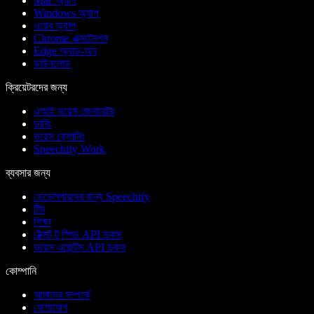
Mac অ্যাপ
Windows অ্যাপ
ওয়েব অ্যাপ
Chrome এক্সটেনশন
Edge অ্যাড-অন
ডাউনলোড
ক্রিয়েটরদের জন্য
এআই ভয়েস জেনারেটর
ডাবিং
ভয়েস ক্লোনিং
Speechify Work
ব্যবসার জন্য
ডেভেলপারদের জন্য Speechify
টিম
শিক্ষা
টেক্সট টু স্পিচ API ডকস
ভয়েস এজেন্টস API ডকস
কোম্পানি
আমাদের সম্পর্কে
যোগাযোগ