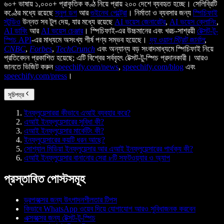
৬০+ ভাষায় ১,০০০+ প্রাকৃতিক কণ্ঠ নিয়ে প্রায় ২০০ দেশে ব্যবহৃত হচ্ছে। সেলিব্রিটি
কণ্ঠের মধ্যে রয়েছে
স্নুপ ডগ
আর
গুইনেথ পেল্ট্রো
। নির্মাতা ও ব্যবসার জন্য
স্পিচিফাই
স্টুডিও
উন্নত সব টুল দেয়, যার মধ্যে রয়েছে
AI ভয়েস জেনারেটর
,
AI ভয়েস ক্লোনিং
,
AI ডাবিং
আর
AI ভয়েস চেঞ্জার
। স্পিচিফাই-এর উচ্চমানের এবং খরচ-সাশ্রয়ী
টেক্সট-টু-
স্পিচ API
-এর মাধ্যমে অসংখ্য শীর্ষ পণ্য সম্ভব হয়েছে।
দ্য ওয়াল স্ট্রিট জার্নাল
,
CNBC
,
Forbes
,
TechCrunch
এবং অন্যান্য বড় সংবাদমাধ্যমে স্পিচিফাই নিয়ে
প্রতিবেদন প্রকাশিত হয়েছে; এটি বিশ্বের সর্ববৃহৎ টেক্সট-টু-স্পিচ প্রদানকারী। আরও
জানতে ভিজিট করুন
speechify.com/news
,
speechify.com/blog
এবং
speechify.com/press
।
সূচিপত্র
ইনফ্লুয়েন্সাররা কীভাবে এআই ব্যবহার করে?
এআই ইনফ্লুয়েন্সারের সুবিধা কী?
এআই ইনফ্লুয়েন্সার মার্কেটিং কী?
ইনফ্লুয়েন্সারের কয়টি ধরন আছে?
সোশ্যাল মিডিয়া ইনফ্লুয়েন্সার আর এআই ইনফ্লুয়েন্সারের পার্থক্য কী?
এআই ইনফ্লুয়েন্সার বানানোর সেরা ৮টি সফটওয়্যার ও অ্যাপ
প্রস্তাবিত পোস্টসমূহ
ড্রপবক্সের জন্য উৎপাদনশীলতার টিপস
কিভাবে WhatsApp ওয়েব দিয়ে যোগাযোগ আরও সুবিধাজনক করবেন
এক্সবক্সের জন্য টেক্সট-টু-স্পিচ