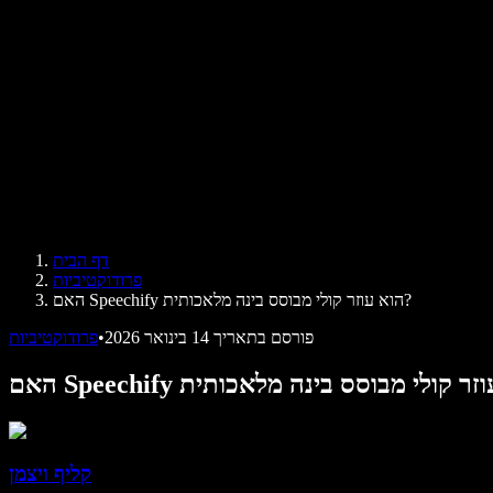
ביקורות
אפליקציות להקראת טקסט
בתקשורת
הקרא לי
קורא טקסט בקול
לארגונים
Speechify לארגונים ולחינוך
Speechify לנגישות במקום העבודה
Speechify ל-DSA
סוכני הקול של SIMBA
דף הבית
Speechify למפתחים
פרודוקטיביות
האם Speechify הוא עוזר קולי מבוסס בינה מלאכותית?
פורסם בתאריך
14 בינואר 2026
•
פרודוקטיביות
קליף ויצמן