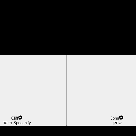
Cliff
John
שחקן
מייסד Speechify