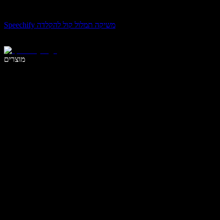
Speechify משיקה תמלול קול להקלדה
לכתוב פי 5 מהר יותר עם הכתבה קולית
מוצרים
למידע נוסף