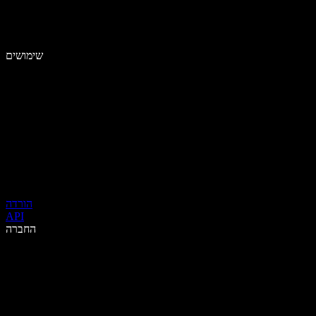
שימושים
הורדה
API
החברה