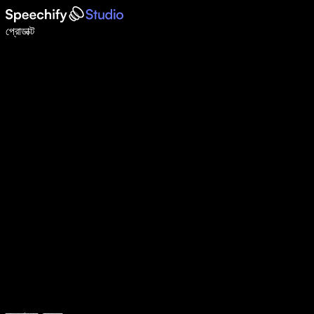
ভয়েস টাইপিং দিয়ে ৫ গুণ দ্রুত লিখুন
প্রোডাক্ট
আরও জানুন