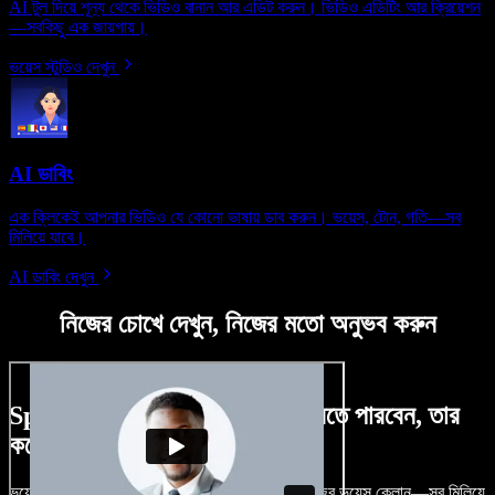
AI টুল দিয়ে শূন্য থেকে ভিডিও বানান আর এডিট করুন। ভিডিও এডিটিং আর ক্রিয়েশন
—সবকিছু এক জায়গায়।
ভয়েস স্টুডিও দেখুন
AI ডাবিং
এক ক্লিকেই আপনার ভিডিও যে কোনো ভাষায় ডাব করুন। ভয়েস, টোন, গতি—সব
মিলিয়ে যাবে।
AI ডাবিং দেখুন
নিজের চোখে দেখুন, নিজের মতো অনুভব করুন
Speechify Studio দিয়ে কী কী করতে পারবেন, তার
কয়েকটা উদাহরণ দেখুন
ভয়েসওভার, রয়্যালটি-ফ্রি ছবি, অডিও, ভিডিও যোগ, নিজের ভয়েস ক্লোন—সব মিলিয়ে