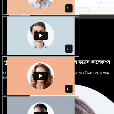
পুরুষ-নারী ভেদে নানান উচ্চারণে বিশাল ভয়েস কালেকশন
প্রতিটি প্রজেক্টকে আলাদা শোনাতে দিন। শত শত AI ভয়েস আর উচ্চারণ থেকে পছন্দ
করুন, নিজের মতো টিউন করুন।