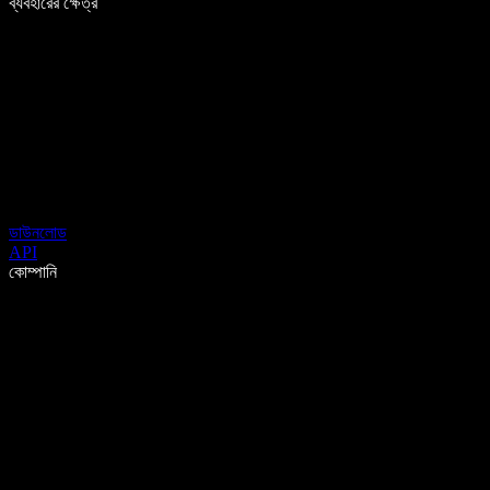
ব্যবহারের ক্ষেত্র
ডাউনলোড
API
কোম্পানি