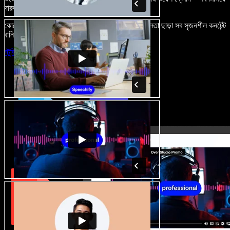
দারুণ মনে রাখার মতো অডিও-ভিডিও প্রজেক্ট বানান।
কোনো শেখার ঝামেলা নেই, শুধু ব্রাউজারে খুলুন—আর দুর্বলতা ছাড়া সব সৃজনশীল কনটেন্ট
বানিয়ে ফেলুন।
স্টুডিও চালু করুন