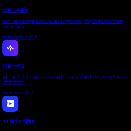
ভয়েস ক্লোনিং
কয়েক সেকেন্ডে বাস্তবের মতো AI ভয়েস ক্লোন করুন। কিছু ইনস্টল করতে হবে না,
সবই ব্রাউজারে।
ভয়েস ক্লোনিং দেখুন
ভয়েস ওভার
AI দিয়ে ঝটপট মানব-মানের ভয়েসওভার তৈরি করুন। টেক্সট, ভিডিও, এক্সপ্লেইনার—যে
কোনো স্টাইলে।
ভয়েস ওভার দেখুন
AI ভিডিও স্টুডিও