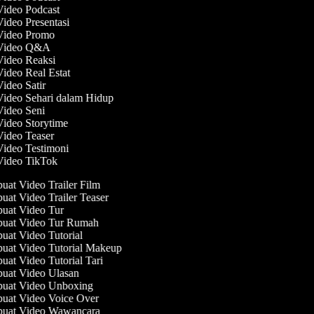
 Video Podcast
Video Presentasi
 Video Promo
 Video Q&A
 Video Reaksi
Video Real Estat
Video Satir
Video Sehari dalam Hidup
 Video Seni
Video Storytime
Video Teaser
Video Testimoni
 Video TikTok
at Video Trailer Film
at Video Trailer Teaser
at Video Tur
at Video Tur Rumah
at Video Tutorial
at Video Tutorial Makeup
at Video Tutorial Tari
at Video Ulasan
at Video Unboxing
at Video Voice Over
at Video Wawancara