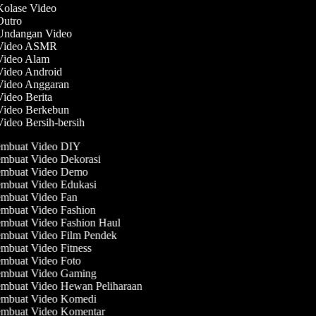
 Kolase Video
 Outro
 Undangan Video
 Video ASMR
 Video Alam
 Video Android
 Video Anggaran
Video Berita
 Video Berkebun
Video Bersih-bersih
mbuat Video DIY
mbuat Video Dekorasi
mbuat Video Demo
mbuat Video Edukasi
mbuat Video Fan
mbuat Video Fashion
mbuat Video Fashion Haul
mbuat Video Film Pendek
mbuat Video Fitness
mbuat Video Foto
mbuat Video Gaming
mbuat Video Hewan Peliharaan
mbuat Video Komedi
mbuat Video Komentar