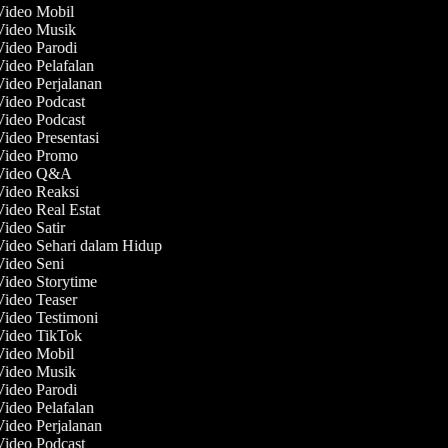
 Video Mobil
 Video Musik
Video Parodi
Video Pelafalan
Video Perjalanan
 Video Podcast
 Video Podcast
Video Presentasi
 Video Promo
 Video Q&A
 Video Reaksi
Video Real Estat
Video Satir
Video Sehari dalam Hidup
 Video Seni
Video Storytime
Video Teaser
Video Testimoni
 Video TikTok
 Video Mobil
 Video Musik
Video Parodi
Video Pelafalan
Video Perjalanan
 Video Podcast