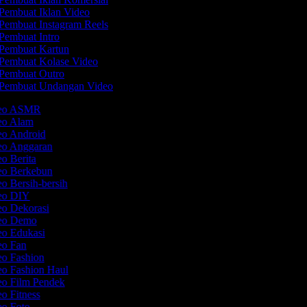
Pembuat Iklan Video
Pembuat Instagram Reels
Pembuat Intro
Pembuat Kartun
Pembuat Kolase Video
Pembuat Outro
Pembuat Undangan Video
ideo ASMR
deo Alam
deo Android
deo Anggaran
eo Berita
deo Berkebun
eo Bersih-bersih
deo DIY
eo Dekorasi
deo Demo
eo Edukasi
deo Fan
eo Fashion
eo Fashion Haul
eo Film Pendek
eo Fitness
eo Foto