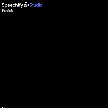
Menulis 5× lebih cepat dengan dikte suara
Produk
Pelajari lebih lanjut