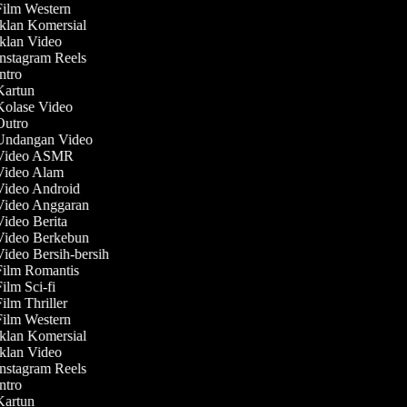
 Film Western
Iklan Komersial
Iklan Video
Instagram Reels
Intro
 Kartun
 Kolase Video
 Outro
 Undangan Video
 Video ASMR
 Video Alam
 Video Android
 Video Anggaran
Video Berita
 Video Berkebun
Video Bersih-bersih
 Film Romantis
Film Sci-fi
Film Thriller
 Film Western
Iklan Komersial
Iklan Video
Instagram Reels
Intro
 Kartun