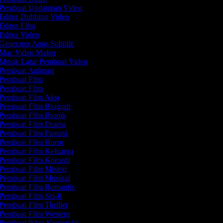
Pembuat Undangan Video
Editor Dubbing Video
Editor Film
Editor Video
Generator Auto-Subtitle
Mac Video Maker
Musik Latar Pembuat Video
Pembuat Animasi
Pembuat Film
Pembuat Film
Pembuat Film Aksi
Pembuat Film Biografi
Pembuat Film Biopik
Pembuat Film Drama
Pembuat Film Fantasi
Pembuat Film Horor
Pembuat Film Keluarga
Pembuat Film Komedi
Pembuat Film Misteri
Pembuat Film Musikal
Pembuat Film Romantis
Pembuat Film Sci-fi
Pembuat Film Thriller
Pembuat Film Western
Pembuat Iklan Komersial