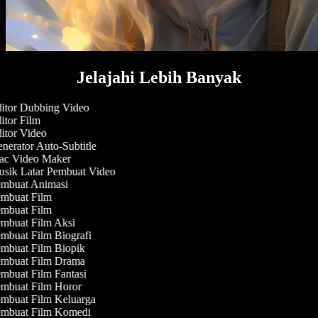
Jelajahi Lebih Banyak
itor Dubbing Video
tor Film
itor Video
erator Auto-Subtitle
c Video Maker
sik Latar Pembuat Video
mbuat Animasi
mbuat Film
mbuat Film
mbuat Film Aksi
mbuat Film Biografi
mbuat Film Biopik
mbuat Film Drama
mbuat Film Fantasi
mbuat Film Horor
mbuat Film Keluarga
mbuat Film Komedi