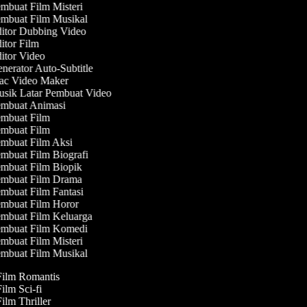
mbuat Film Misteri
mbuat Film Musikal
itor Dubbing Video
tor Film
itor Video
erator Auto-Subtitle
c Video Maker
sik Latar Pembuat Video
mbuat Animasi
mbuat Film
mbuat Film
mbuat Film Aksi
mbuat Film Biografi
mbuat Film Biopik
mbuat Film Drama
mbuat Film Fantasi
mbuat Film Horor
mbuat Film Keluarga
mbuat Film Komedi
mbuat Film Misteri
mbuat Film Musikal
 Film Romantis
Film Sci-fi
Film Thriller