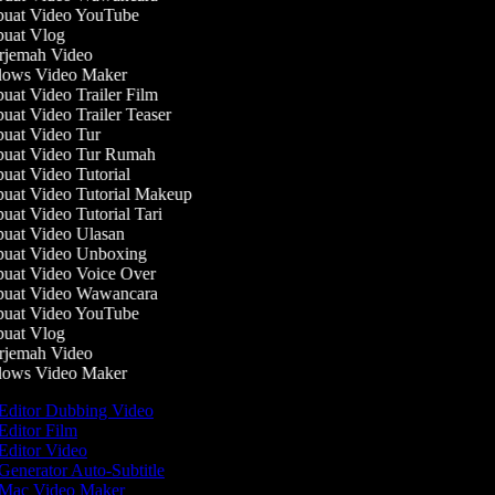
at Video YouTube
at Vlog
jemah Video
ows Video Maker
at Video Trailer Film
at Video Trailer Teaser
at Video Tur
at Video Tur Rumah
at Video Tutorial
at Video Tutorial Makeup
at Video Tutorial Tari
at Video Ulasan
at Video Unboxing
at Video Voice Over
at Video Wawancara
at Video YouTube
at Vlog
jemah Video
ows Video Maker
Editor Dubbing Video
Editor Film
Editor Video
Generator Auto-Subtitle
Mac Video Maker