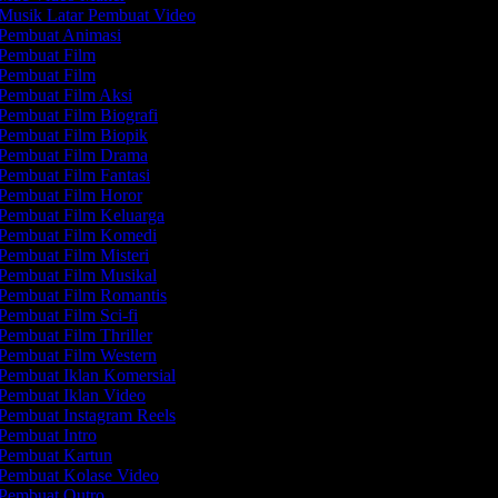
Musik Latar Pembuat Video
Pembuat Animasi
Pembuat Film
Pembuat Film
Pembuat Film Aksi
Pembuat Film Biografi
Pembuat Film Biopik
Pembuat Film Drama
Pembuat Film Fantasi
Pembuat Film Horor
Pembuat Film Keluarga
Pembuat Film Komedi
Pembuat Film Misteri
Pembuat Film Musikal
Pembuat Film Romantis
Pembuat Film Sci-fi
Pembuat Film Thriller
Pembuat Film Western
Pembuat Iklan Komersial
Pembuat Iklan Video
Pembuat Instagram Reels
Pembuat Intro
Pembuat Kartun
Pembuat Kolase Video
Pembuat Outro