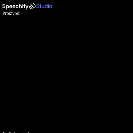
Pišite 5× brže uz glasovno diktiranje
Proizvodi
Saznajte više