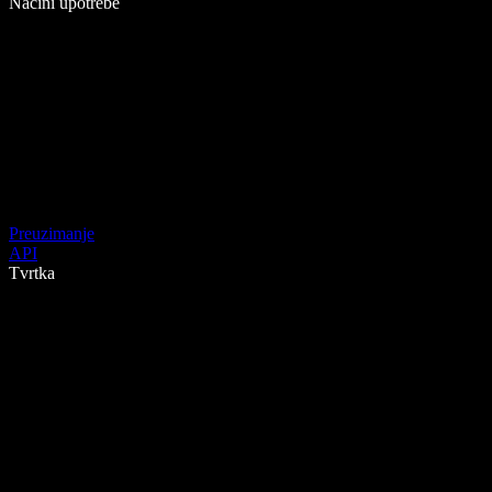
Načini upotrebe
Preuzimanje
API
Tvrtka