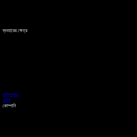
ব্যবহারের ক্ষেত্র
ডাউনলোড
API
কোম্পানি