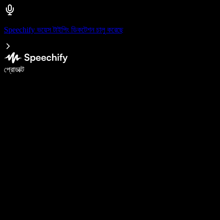
Speechify ভয়েস টাইপিং ডিকটেশন চালু করেছে
ভয়েস টাইপিং দিয়ে ৫ গুণ দ্রুত লিখুন
প্রোডাক্ট
আরও জানুন