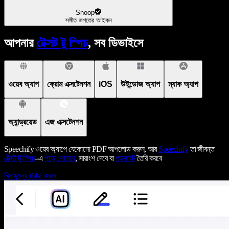
Snoop
সঙ্গীত জগতের আইকন
আপনার
টেক্সট টু স্পিচ
, সব ডিভাইসে
ওয়েব অ্যাপ
ক্রোম এক্সটেনশন
iOS
উইন্ডোজ অ্যাপ
ম্যাক অ্যাপ
অ্যান্ড্রয়েড
এজ এক্সটেনশন
Speechify ওয়েব অ্যাপে যেকোনো PDF আপলোড করুন, আর
Speechify
তা জীবন্ত
টেক্সট টু স্পিচ
–এ
পড়ে শোনাবে
, সারাংশ দেবে বা
পডকাস্ট
তৈরি করবে
বিনামূল্যে ট্রাই করুন