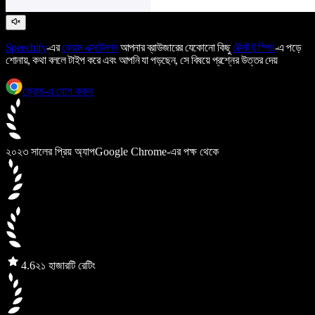
Speechify
-এর
ক্রোম এক্সটেনশন
আপনার ব্রাউজারের যেকোনো কিছু
টেক্সট টু স্পিচ
-এ পড়ে
শোনায়, কথা বললে টাইপ করে এবং আপনি যা পড়ছেন, সে বিষয়ে প্রশ্নের উত্তর দেয়
ক্রোম-এ যোগ করুন
২০২৩ সালের প্রিয় অ্যাপ
Google Chrome-এর পক্ষ থেকে
4.6
২১ হাজারটি রেটিং