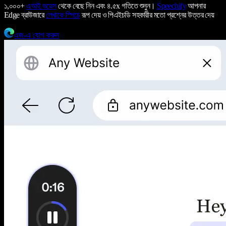
১,০০০+
এআই ভয়েস
থেকে বেছে নিন এবং ৪.৫x গতিতে শুনুন।
Speechify
আপনার
Edge ব্রাউজারে
লেখাকে স্পিচে
রূপ দেয় ও পিএইচডি সহকারীর মতো প্রশ্নের উত্তর দেয়
এজ-এ যোগ করুন