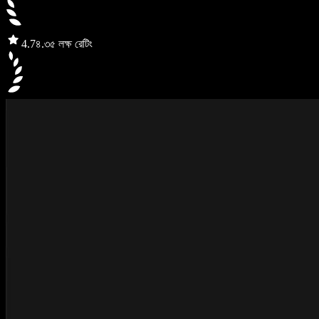
4.7
৪.৩৫ লক্ষ রেটিং