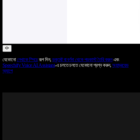
যেকোনো
লেখাকে স্পিচে
রূপ দিন,
ডকুমেন্ট বা বর্ণনা থেকে পডকাস্ট তৈরি করুন
এবং
Speechify Voice AI Assistant
-এ চলতে চলতে যেকোনো প্রশ্ন করুন,
অ্যান্ড্রয়েড
অ্যাপে