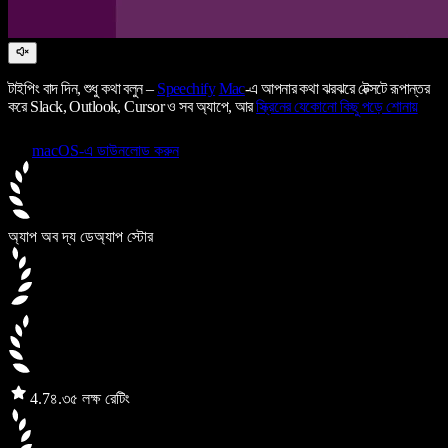
টাইপিং বাদ দিন, শুধু কথা বলুন –
Speechify
Mac
-এ আপনার কথা ঝরঝরে টেক্সটে রূপান্তর
করে Slack, Outlook, Cursor ও সব অ্যাপে, আর
স্ক্রিনের যেকোনো কিছু পড়ে শোনায়
macOS-এ ডাউনলোড করুন
অ্যাপ অব দ্য ডে
অ্যাপ স্টোর
4.7
৪.৩৫ লক্ষ রেটিং