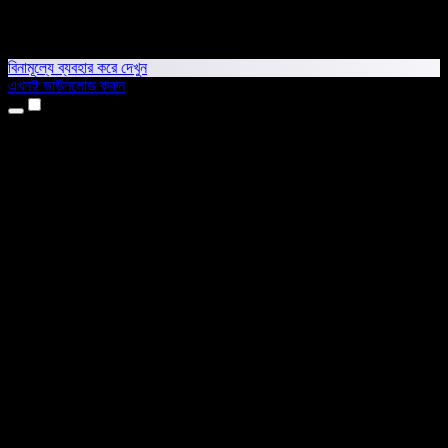
বিনামূল্যে ব্যবহার করে দেখুন
এখনই ডাউনলোড করুন
প্রোডাক্ট
টেক্সট টু স্পিচ
আইফোন ও আইপ্যাড অ্যাপ
অ্যান্ড্রয়েড অ্যাপ
ক্রোম এক্সটেনশন
এজ এক্সটেনশন
ওয়েব অ্যাপ
ম্যাক অ্যাপ
উইন্ডোজ অ্যাপ