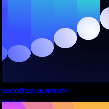
কলেজ শিক্ষার্থীদের জন্য সময় ব্যবস্থাপনা টুল
১৭ জানুয়ারি, ২০২৬