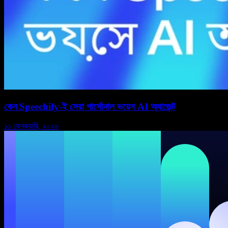
কেন Speechify-ই সেরা পার্সোনাল ভয়েস AI অ্যাজেন্ট
১১ ফেব্রুয়ারি, ২০২৬