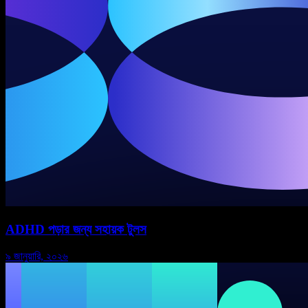
ADHD পড়ার জন্য সহায়ক টুলস
৯ জানুয়ারি, ২০২৬