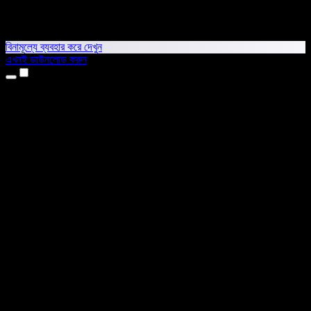
বিনামূল্যে ব্যবহার করে দেখুন
এখনই ডাউনলোড করুন
প্রোডাক্ট
টেক্সট টু স্পিচ
আইফোন ও আইপ্যাড অ্যাপ
অ্যান্ড্রয়েড অ্যাপ
ক্রোম এক্সটেনশন
এজ এক্সটেনশন
ওয়েব অ্যাপ
ম্যাক অ্যাপ
উইন্ডোজ অ্যাপ