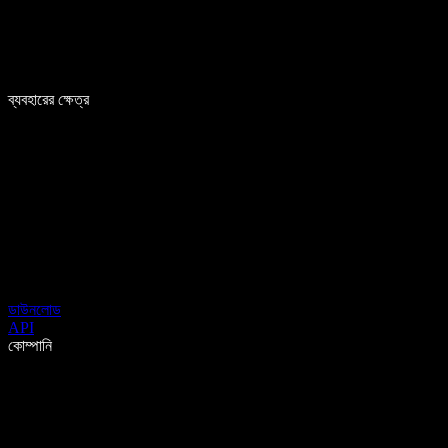
ব্যবহারের ক্ষেত্র
ডাউনলোড
API
কোম্পানি