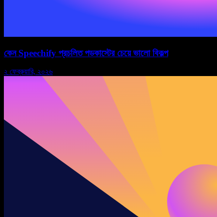
কেন Speechify প্রচলিত পডকাস্টের চেয়ে ভালো বিকল্প
২ ফেব্রুয়ারি, ২০২৬