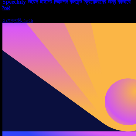
Speechify ভয়েস টাইপিং ডিক্টেশন কনটেন্ট ক্রিয়েটরদের জন্য কীভাবে
তৈরি
৩ ফেব্রুয়ারি, ২০২৬