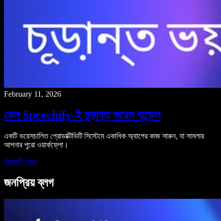
February 11, 2026
কেন Speechify-ই চূড়ান্ত ভয়েস বান্ডেল
একটি ভয়েসচালিত প্রোডাক্টিভিটি সিস্টেমে একাধিক অ্যাপের কাজ সারুন, যা সামলায়
আপনার পুরো ওয়ার্কফ্লো।
নিবন্ধটি পড়ুন
জনপ্রিয় ব্লগ