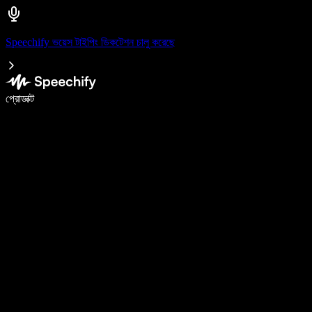
Speechify ভয়েস টাইপিং ডিকটেশন চালু করেছে
ভয়েস টাইপিং দিয়ে ৫ গুণ দ্রুত লিখুন
প্রোডাক্ট
আরও জানুন