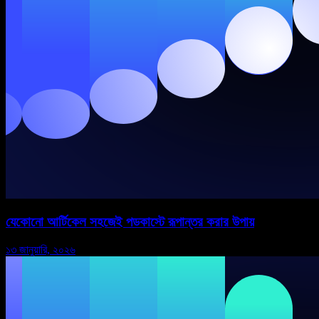
যেকোনো আর্টিকেল সহজেই পডকাস্টে রূপান্তর করার উপায়
১৩ জানুয়ারি, ২০২৬