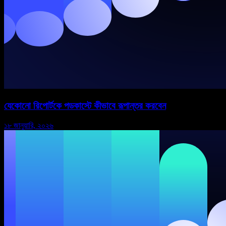
যেকোনো রিপোর্টকে পডকাস্টে কীভাবে রূপান্তর করবেন
১৮ জানুয়ারি, ২০২৬