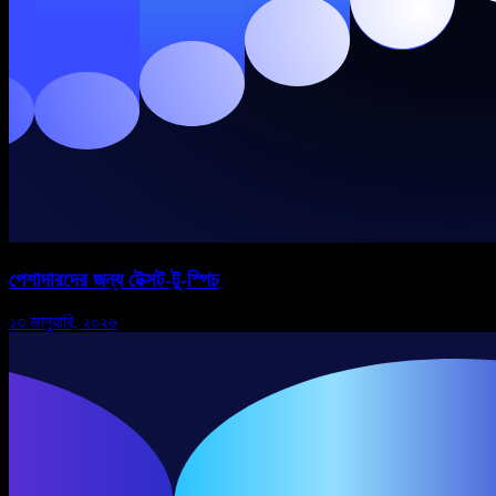
পেশাদারদের জন্য টেক্সট-টু-স্পিচ
১৩ জানুয়ারি, ২০২৬