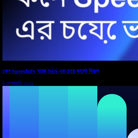
কেন Speechify হচ্ছে Siri-এর চেয়ে ভালো বিকল্প
৪ ফেব্রুয়ারি, ২০২৬