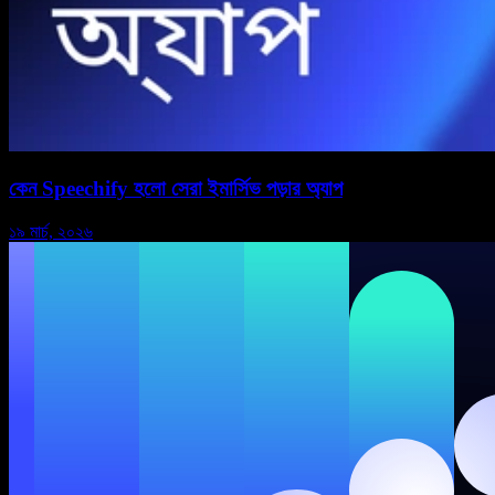
কেন Speechify হলো সেরা ইমার্সিভ পড়ার অ্যাপ
১৯ মার্চ, ২০২৬