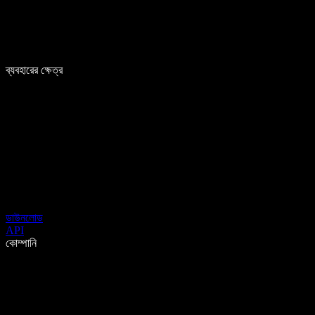
ব্যবহারের ক্ষেত্র
ডাউনলোড
API
কোম্পানি