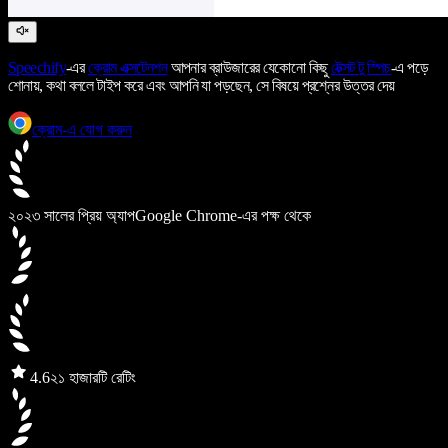
Speechify
-এর
ক্রোম এক্সটেনশন
আপনার ব্রাউজারের যেকোনো কিছু
টেক্সট টু স্পিচ
-এ পড়ে
শোনায়, কথা বললে টাইপ করে এবং আপনি যা পড়ছেন, সে বিষয়ে প্রশ্নের উত্তর দেয়
ক্রোম-এ যোগ করুন
২০২৩ সালের প্রিয় অ্যাপ
Google Chrome-এর পক্ষ থেকে
4.6
২১ হাজারটি রেটিং