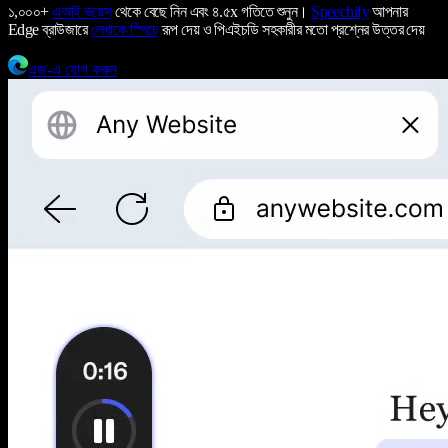
১,০০০+
এআই ভয়েস
থেকে বেছে নিন এবং ৪.৫x গতিতে শুনুন।
Speechify
আপনার
Edge ব্রাউজারে
লেখাকে স্পিচে
রূপ দেয় ও পিএইচডি সহকারীর মতো প্রশ্নের উত্তর দেয়
এজ-এ যোগ করুন