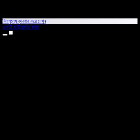
বিনামূল্যে ব্যবহার করে দেখুন
এখনই ডাউনলোড করুন
প্রোডাক্ট
টেক্সট টু স্পিচ
আইফোন ও আইপ্যাড অ্যাপ
অ্যান্ড্রয়েড অ্যাপ
ক্রোম এক্সটেনশন
এজ এক্সটেনশন
ওয়েব অ্যাপ
ম্যাক অ্যাপ
উইন্ডোজ অ্যাপ