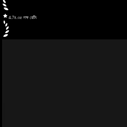
4.7
৪.৩৫ লক্ষ রেটিং