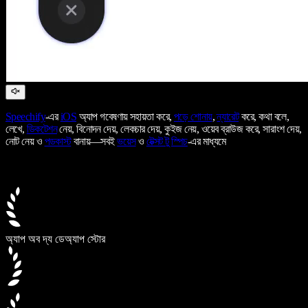
Speechify
-এর
iOS
অ্যাপ গবেষণায় সহায়তা করে,
পড়ে শোনায়
,
ন্যারেট
করে, কথা বলে,
লেখে,
ডিকটেশন
নেয়, বিনোদন দেয়, লেকচার দেয়, কুইজ নেয়, ওয়েব ব্রাউজ করে, সারাংশ দেয়,
নোট নেয় ও
পডকাস্ট
বানায়—সবই
ভয়েস
ও
টেক্সট টু স্পিচ
-এর মাধ্যমে
অ্যাপ অব দ্য ডে
অ্যাপ স্টোর