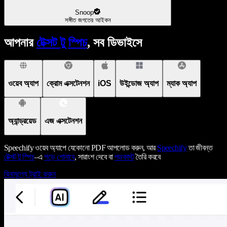
Snoop
সঙ্গীত জগতের আইকন
আপনার
টেক্সট টু স্পিচ
, সব ডিভাইসে
ওয়েব অ্যাপ
ক্রোম এক্সটেনশন
iOS
উইন্ডোজ অ্যাপ
ম্যাক অ্যাপ
অ্যান্ড্রয়েড
এজ এক্সটেনশন
Speechify ওয়েব অ্যাপে যেকোনো PDF আপলোড করুন, আর
Speechify
তা জীবন্ত
টেক্সট টু স্পিচ
–এ
পড়ে শোনাবে
, সারাংশ দেবে বা
পডকাস্ট
তৈরি করবে
বিনামূল্যে ট্রাই করুন