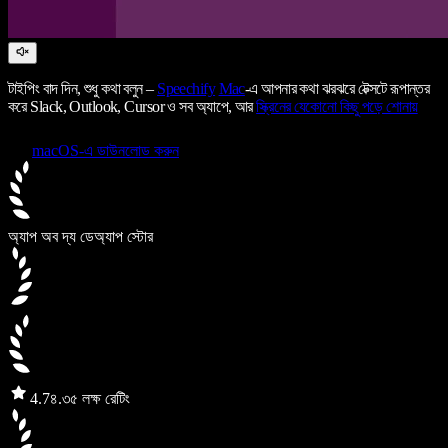
টাইপিং বাদ দিন, শুধু কথা বলুন –
Speechify
Mac
-এ আপনার কথা ঝরঝরে টেক্সটে রূপান্তর
করে Slack, Outlook, Cursor ও সব অ্যাপে, আর
স্ক্রিনের যেকোনো কিছু পড়ে শোনায়
macOS-এ ডাউনলোড করুন
অ্যাপ অব দ্য ডে
অ্যাপ স্টোর
4.7
৪.৩৫ লক্ষ রেটিং