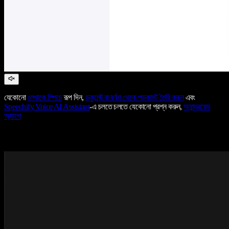
যেকোনো
লেখাকে স্পিচে
রূপ দিন,
ডকুমেন্ট বা বর্ণনা থেকে পডকাস্ট তৈরি করুন
এবং
Speechify Voice AI Assistant
-এ চলতে চলতে যেকোনো প্রশ্ন করুন,
অ্যান্ড্রয়েড
অ্যাপে