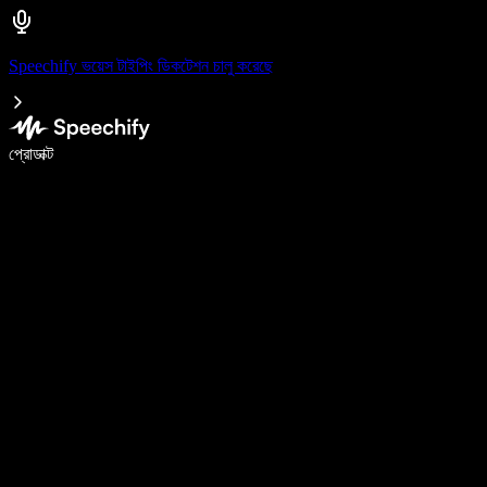
Speechify ভয়েস টাইপিং ডিকটেশন চালু করেছে
ভয়েস টাইপিং দিয়ে ৫ গুণ দ্রুত লিখুন
প্রোডাক্ট
আরও জানুন