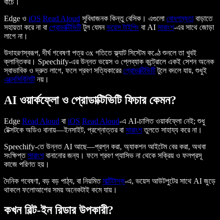
বাঁচে।
Edge ও
iOS
Read Aloud
সুবিধাজনক কিন্তু বেসিক। এগুলো
বোধগম্যতা
বাড়াতে
সহায়তা করে না বা
প্রোডাক্টিভিটি
টুল যেমন
ভয়েস টাইপিং
বা AI
সারাংশ
-এর সাথে জোড়া
লাগে না।
উদাহরণস্বরূপ, দীর্ঘ গবেষণা পত্র ৩x গতিতে ফ্ল্যাট সিস্টেম কণ্ঠে শুনলে তা খুবই
ক্লান্তিকর। Speechify-এর উন্নত ভয়েস ও প্লেব্যাক কন্ট্রোলে একই সেশন অনেক
স্বাভাবিক ও দ্রুত লাগে, ফলে শ্রবণ সত্যিকারের
প্রোডাক্টিভিটি
টুলে বদলে যায়, শুধুই
এক্সেসিবিলিটি
নয়।
AI ওয়ার্কফ্লো ও প্রোডাক্টিভিটি ফিচার কেমন?
Edge
Read Aloud
বা
iOS
Read Aloud
-এ AI-চালিত ওয়ার্কফ্লো নেই; শুধু
টেক্সটকে অডিও বানায়—ইনসাইট, প্রশ্নোত্তর বা
সারাংশ
তুলতে সাহায্য করে না।
Speechify-তে উন্নত AI আছে—প্রশ্ন করা, অ্যাকশন আইটেম বের করা, অথবা
সংক্ষিপ্ত
সারাংশ
বানানোর জন্য। ফলে শ্রবণ প্যাসিভ না থেকে সক্রিয় ও ফলপ্রসূ
কাজে পরিণত হয়।
দৈনিক গবেষণা, বড় বড় পাঠ্য, বা নিয়মিত
মাল্টিটাস্ক
-এ, ভয়েস আউটপুটের সাথে AI জুড়ে
থাকলে ফলোআপের সময় অনেকটাই কমে যায়।
কখন বিল্ট-ইন রিডার উপকারী?