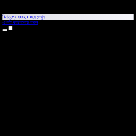
বিনামূল্যে ব্যবহার করে দেখুন
এখনই ডাউনলোড করুন
প্রোডাক্ট
টেক্সট টু স্পিচ
আইফোন ও আইপ্যাড অ্যাপ
অ্যান্ড্রয়েড অ্যাপ
ক্রোম এক্সটেনশন
এজ এক্সটেনশন
ওয়েব অ্যাপ
ম্যাক অ্যাপ
উইন্ডোজ অ্যাপ
এআই ভয়েস জেনারেটর