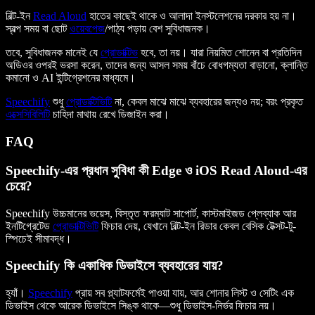
বিল্ট-ইন
Read Aloud
হাতের কাছেই থাকে ও আলাদা ইনস্টলেশনের দরকার হয় না।
স্বল্প সময় বা ছোট
ওয়েবপেজ
/পাঠ্য পড়ায় বেশ সুবিধাজনক।
তবে, সুবিধাজনক মানেই যে
প্রোডাক্টিভ
হবে, তা নয়। যারা নিয়মিত শোনেন বা প্রতিদিন
অডিওর ওপরই ভরসা করেন, তাদের জন্য আসল সময় বাঁচে বোধগম্যতা বাড়ানো, ক্লান্তি
কমানো ও AI ইন্টিগ্রেশনের মাধ্যমে।
Speechify
শুধু
প্রোডাক্টিভিটি
না, কেবল মাঝে মাঝে ব্যবহারের জন্যও নয়; বরং প্রকৃত
এক্সেসিবিলিটি
চাহিদা মাথায় রেখে ডিজাইন করা।
FAQ
Speechify-এর প্রধান সুবিধা কী Edge ও iOS Read Aloud-এর
চেয়ে?
Speechify উচ্চমানের ভয়েস, বিস্তৃত ফরম্যাট সাপোর্ট, কাস্টমাইজড প্লেব্যাক আর
ইনটিগ্রেটেড
প্রোডাক্টিভিটি
ফিচার দেয়, যেখানে বিল্ট-ইন রিডার কেবল বেসিক টেক্সট-টু-
স্পিচেই সীমাবদ্ধ।
Speechify কি একাধিক ডিভাইসে ব্যবহারের যায়?
হ্যাঁ।
Speechify
প্রায় সব প্ল্যাটফর্মেই পাওয়া যায়, আর শোনার লিস্ট ও সেটিং এক
ডিভাইস থেকে আরেক ডিভাইসে সিঙ্ক থাকে—শুধু ডিভাইস-নির্ভর ফিচার নয়।