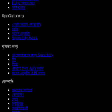
Edge অ্যাড-অন
ডাউনলোড
ক্রিয়েটরদের জন্য
এআই ভয়েস জেনারেটর
ডাবিং
ভয়েস ক্লোনিং
Speechify Work
ব্যবসার জন্য
ডেভেলপারদের জন্য Speechify
টিম
শিক্ষা
টেক্সট টু স্পিচ API ডকস
ভয়েস এজেন্টস API ডকস
কোম্পানি
আমাদের সম্পর্কে
যোগাযোগ
ব্লগ
ক্যারিয়ার
অ্যাফিলিয়েট