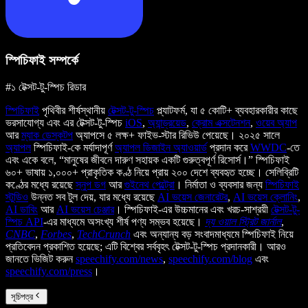
স্পিচিফাই সম্পর্কে
#১ টেক্সট-টু-স্পিচ রিডার
স্পিচিফাই
পৃথিবীর শীর্ষস্থানীয়
টেক্সট-টু-স্পিচ
প্ল্যাটফর্ম, যা ৫ কোটি+ ব্যবহারকারীর কাছে
ভরসাযোগ্য এবং এর টেক্সট-টু-স্পিচ
iOS
,
অ্যান্ড্রয়েড
,
ক্রোম এক্সটেনশন
,
ওয়েব অ্যাপ
আর
ম্যাক ডেস্কটপ
অ্যাপসে ৫ লক্ষ+ ফাইভ-স্টার রিভিউ পেয়েছে। ২০২৫ সালে
অ্যাপল
স্পিচিফাই-কে মর্যাদাপূর্ণ
অ্যাপল ডিজাইন অ্যাওয়ার্ড
প্রদান করে
WWDC
-তে
এবং একে বলে, “মানুষের জীবনে দারুণ সহায়ক একটি গুরুত্বপূর্ণ রিসোর্স।” স্পিচিফাই
৬০+ ভাষায় ১,০০০+ প্রাকৃতিক কণ্ঠ নিয়ে প্রায় ২০০ দেশে ব্যবহৃত হচ্ছে। সেলিব্রিটি
কণ্ঠের মধ্যে রয়েছে
স্নুপ ডগ
আর
গুইনেথ পেল্ট্রো
। নির্মাতা ও ব্যবসার জন্য
স্পিচিফাই
স্টুডিও
উন্নত সব টুল দেয়, যার মধ্যে রয়েছে
AI ভয়েস জেনারেটর
,
AI ভয়েস ক্লোনিং
,
AI ডাবিং
আর
AI ভয়েস চেঞ্জার
। স্পিচিফাই-এর উচ্চমানের এবং খরচ-সাশ্রয়ী
টেক্সট-টু-
স্পিচ API
-এর মাধ্যমে অসংখ্য শীর্ষ পণ্য সম্ভব হয়েছে।
দ্য ওয়াল স্ট্রিট জার্নাল
,
CNBC
,
Forbes
,
TechCrunch
এবং অন্যান্য বড় সংবাদমাধ্যমে স্পিচিফাই নিয়ে
প্রতিবেদন প্রকাশিত হয়েছে; এটি বিশ্বের সর্ববৃহৎ টেক্সট-টু-স্পিচ প্রদানকারী। আরও
জানতে ভিজিট করুন
speechify.com/news
,
speechify.com/blog
এবং
speechify.com/press
।
সূচিপত্র