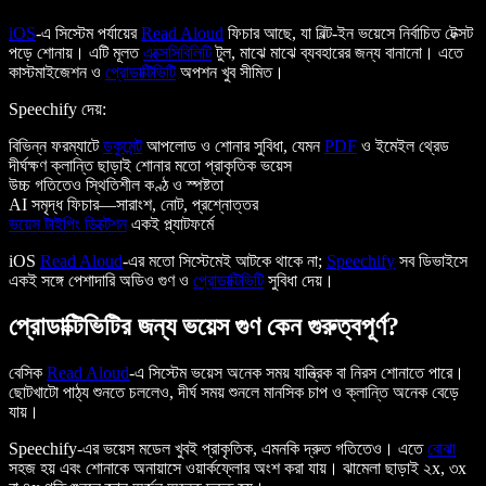
iOS
-এ সিস্টেম পর্যায়ের
Read Aloud
ফিচার আছে, যা বিল্ট-ইন ভয়েসে নির্বাচিত টেক্সট
পড়ে শোনায়। এটি মূলত
এক্সেসিবিলিটি
টুল, মাঝে মাঝে ব্যবহারের জন্য বানানো। এতে
কাস্টমাইজেশন ও
প্রোডাক্টিভিটি
অপশন খুব সীমিত।
Speechify দেয়:
বিভিন্ন ফরম্যাটে
ডকুমেন্ট
আপলোড ও শোনার সুবিধা, যেমন
PDF
ও ইমেইল থ্রেড
দীর্ঘক্ষণ ক্লান্তি ছাড়াই শোনার মতো প্রাকৃতিক ভয়েস
উচ্চ গতিতেও স্থিতিশীল কণ্ঠ ও স্পষ্টতা
AI সমৃদ্ধ ফিচার—সারাংশ, নোট, প্রশ্নোত্তর
ভয়েস টাইপিং ডিক্টেশন
একই প্ল্যাটফর্মে
iOS
Read Aloud
-এর মতো সিস্টেমেই আটকে থাকে না;
Speechify
সব ডিভাইসে
একই সঙ্গে পেশাদারি অডিও গুণ ও
প্রোডাক্টিভিটি
সুবিধা দেয়।
প্রোডাক্টিভিটির জন্য ভয়েস গুণ কেন গুরুত্বপূর্ণ?
বেসিক
Read Aloud
-এ সিস্টেম ভয়েস অনেক সময় যান্ত্রিক বা নিরস শোনাতে পারে।
ছোটখাটো পাঠ্য শুনতে চললেও, দীর্ঘ সময় শুনলে মানসিক চাপ ও ক্লান্তি অনেক বেড়ে
যায়।
Speechify-এর ভয়েস মডেল খুবই প্রাকৃতিক, এমনকি দ্রুত গতিতেও। এতে
বোঝা
সহজ হয় এবং শোনাকে অনায়াসে ওয়ার্কফ্লোর অংশ করা যায়। ঝামেলা ছাড়াই ২x, ৩x