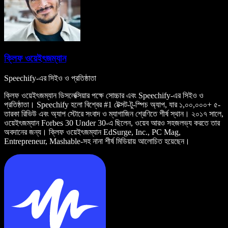
ক্লিফ ওয়েইৎজম্যান
Speechify-এর সিইও ও প্রতিষ্ঠাতা
ক্লিফ ওয়েইৎজম্যান ডিসলেক্সিয়ার পক্ষে সোচ্চার এবং Speechify-এর সিইও ও
প্রতিষ্ঠাতা। Speechify হলো বিশ্বের #1 টেক্সট-টু-স্পিচ অ্যাপ, যার ১,০০,০০০+ ৫-
তারকা রিভিউ এবং অ্যাপ স্টোরে সংবাদ ও ম্যাগাজিন শ্রেণিতে শীর্ষ স্থান। ২০১৭ সালে,
ওয়েইৎজম্যান Forbes 30 Under 30-এ ছিলেন, ওয়েব আরও সহজলভ্য করতে তার
অবদানের জন্য। ক্লিফ ওয়েইৎজম্যান EdSurge, Inc., PC Mag,
Entrepreneur, Mashable-সহ নানা শীর্ষ মিডিয়ায় আলোচিত হয়েছেন।