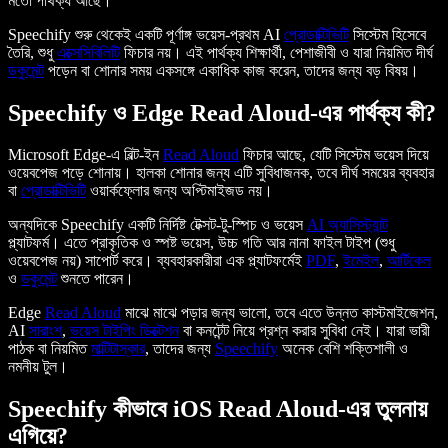
মতো পার্থক্য আছে।
Speechify শুরু থেকেই একটি পূর্ণাঙ্গ ভয়েস-প্রথম AI
প্রোডাক্টিভিটি
সিস্টেম হিসেবে
তৈরি, শুধু
এক্সেসিবিলিটি
ফিচার নয়। এই পার্থক্য শিক্ষার্থী, পেশাজীবী ও যারা নিয়মিত দীর্ঘ
ডকুমেন্ট
পড়েন বা শোনার সময় একসঙ্গে একাধিক কাজ করেন, তাদের জন্য বড় বিষয়।
Speechify ও Edge Read Aloud-এর পার্থক্য কী?
Microsoft Edge-এ বিল্ট-ইন
Read Aloud
ফিচার আছে, যেটি সিস্টেম ভয়েস দিয়ে
ওয়েবপেজ পড়ে শোনায়। হালকা শোনার জন্য এটি সুবিধাজনক, তবে দীর্ঘ সময়ের ব্যবহার
বা
প্রোডাক্টিভিটি
ওয়ার্কফ্লোর জন্য অপ্টিমাইজড নয়।
অন্যদিকে Speechify একটি নির্দিষ্ট টেক্সট-টু-স্পিচ ও ভয়েস
AI অ্যাসিস্ট্যান্ট
প্ল্যাটফর্ম। এতে প্রাকৃতিক ও স্পষ্ট ভয়েস, উচ্চ গতি আর নানা ফাইল টাইপ (শুধু
ওয়েবপেজ নয়) সাপোর্ট করে। ব্যবহারকারীরা এক প্ল্যাটফর্মেই
PDF
,
ইমেইল
,
আর্টিকেল
ও
ডকুমেন্ট
শুনতে পারেন।
Edge
Read Aloud
মাঝে মাঝে পড়ার জন্য ভালো, তবে এতে উন্নত কাস্টমাইজেশন,
AI
সারাংশ
,
ভয়েস টাইপিং ডিক্টেশন
বা কনটেন্ট নিয়ে প্রশ্ন করার সুবিধা নেই। যারা ভারী
পাঠক বা নিয়মিত
মাল্টিটাস্কার
, তাদের জন্য
Speechify
অনেক বেশি শক্তিশালী ও
নমনীয় টুল।
Speechify কীভাবে iOS Read Aloud-এর তুলনায়
এগিয়ে?