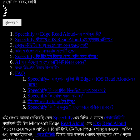
৫ কোটি+ ব্যবহারকারী
সূচিপত্র
Speechify ও Edge Read Aloud-এর পার্থক্য কী?
Speechify কীভাবে iOS Read Aloud-এর তুলনায় এগিয়ে?
প্রোডাক্টিভিটির জন্য ভয়েস গুণ কেন গুরুত্বপূর্ণ?
কাস্টমাইজেশন ও ফরম্যাট সাপোর্ট তুলনা
Speechify কি বিল্ট-ইন রিডার চেয়ে বেশি সময় বাঁচায়?
AI ওয়ার্কফ্লো ও প্রোডাক্টিভিটি ফিচার কেমন?
কখন বিল্ট-ইন রিডার উপকারী?
FAQ
Speechify-এর প্রধান সুবিধা কী Edge ও iOS Read Aloud-এর
চেয়ে?
Speechify কি একাধিক ডিভাইসে ব্যবহারের যায়?
Speechify কি বোধগম্যতা বাড়ায়?
বিল্ট-ইন read aloud টুল ফ্রি?
Speechify কি দীর্ঘ ডকুমেন্ট ভালোভাবে পরিচালনা করে?
এই লেখায় আমরা দেখিয়েছি কেন
Speechify
-এর রিডিং ও ভয়েস
প্রোডাক্টিভিটি
প্ল্যাটফর্ম বিল্ট-ইন Microsoft Edge
Read Aloud
এবং
iOS
Read Aloud
ফিচারের চেয়ে অনেক এগিয়ে। তিনটি টুলই টেক্সটকে স্পিচে রূপান্তর করলেও, অডিও
গুণ, কাস্টমাইজেশন,
প্রোডাক্টিভিটি
ফিচার আর বাস্তব শোনার স্বাচ্ছন্দ্যে চোখে পড়ার