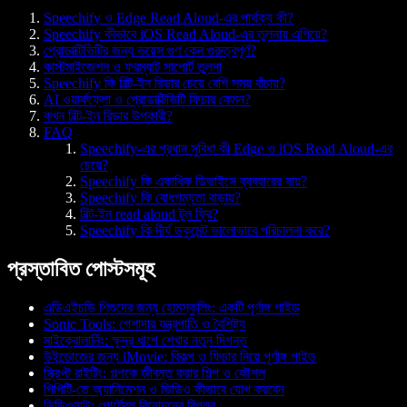
Speechify ও Edge Read Aloud-এর পার্থক্য কী?
Speechify কীভাবে iOS Read Aloud-এর তুলনায় এগিয়ে?
প্রোডাক্টিভিটির জন্য ভয়েস গুণ কেন গুরুত্বপূর্ণ?
কাস্টমাইজেশন ও ফরম্যাট সাপোর্ট তুলনা
Speechify কি বিল্ট-ইন রিডার চেয়ে বেশি সময় বাঁচায়?
AI ওয়ার্কফ্লো ও প্রোডাক্টিভিটি ফিচার কেমন?
কখন বিল্ট-ইন রিডার উপকারী?
FAQ
Speechify-এর প্রধান সুবিধা কী Edge ও iOS Read Aloud-এর
চেয়ে?
Speechify কি একাধিক ডিভাইসে ব্যবহারের যায়?
Speechify কি বোধগম্যতা বাড়ায়?
বিল্ট-ইন read aloud টুল ফ্রি?
Speechify কি দীর্ঘ ডকুমেন্ট ভালোভাবে পরিচালনা করে?
প্রস্তাবিত পোস্টসমূহ
এডিএইচডি শিশুদের জন্য হোমস্কুলিং: একটি পূর্ণাঙ্গ গাইড
Sonic Tools: পেশাদার যন্ত্রপাতি ও বৈশিষ্ট্য
মাইক্রোলার্নিং: ক্ষুদ্র ধাপে শেখার নতুন দিগন্ত
উইন্ডোজের জন্য iMovie: বিকল্প ও ফিচার নিয়ে পূর্ণাঙ্গ গাইড
স্ক্রিপ্ট রাইটিং: গল্পকে জীবন্ত করার শিল্প ও কৌশল
পিপিটি-তে অ্যানিমেশন ও ভিডিও কীভাবে যোগ করবেন
ভিডিওনাউ: পোর্টেবল বিনোদনের বিপ্লব