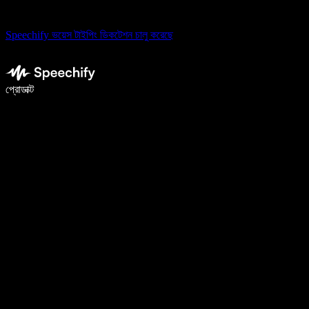
Speechify ভয়েস টাইপিং ডিকটেশন চালু করেছে
ভয়েস টাইপিং দিয়ে ৫ গুণ দ্রুত লিখুন
প্রোডাক্ট
আরও জানুন