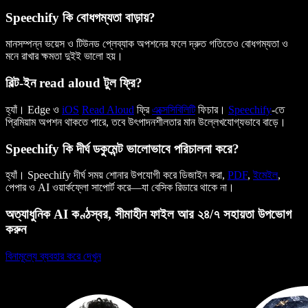
Speechify কি বোধগম্যতা বাড়ায়?
মানসম্পন্ন ভয়েস ও টিউনড প্লেব্যাক অপশনের ফলে দ্রুত গতিতেও বোধগম্যতা ও
মনে রাখার ক্ষমতা দুইই ভালো হয়।
বিল্ট-ইন read aloud টুল ফ্রি?
হ্যাঁ। Edge ও
iOS
Read Aloud
ফ্রি
এক্সেসিবিলিটি
ফিচার।
Speechify
-তে
প্রিমিয়াম অপশন থাকতে পারে, তবে উৎপাদনশীলতার মান উল্লেখযোগ্যভাবে বাড়ে।
Speechify কি দীর্ঘ ডকুমেন্ট ভালোভাবে পরিচালনা করে?
হ্যাঁ। Speechify দীর্ঘ সময় শোনার উপযোগী করে ডিজাইন করা,
PDF
,
ইমেইল
,
পেপার ও AI ওয়ার্কফ্লো সাপোর্ট করে—যা বেসিক রিডারে থাকে না।
অত্যাধুনিক AI কণ্ঠস্বর, সীমাহীন ফাইল আর ২৪/৭ সহায়তা উপভোগ
করুন
বিনামূল্যে ব্যবহার করে দেখুন