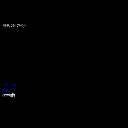
ব্যবহারের ক্ষেত্র
ডাউনলোড
API
কোম্পানি