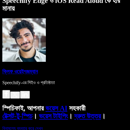
Speechify Edge ও iOS Read Aloud কে হার
মানায়
ক্লিফ ওয়েইৎজম্যান
Speechify-এর সিইও ও প্রতিষ্ঠাতা
স্পিচিফাই, আপনার
ভয়েস AI
সহকারী
টেক্সট-টু-স্পিচ
।
ভয়েস টাইপিং
।
দ্রুত উত্তর
।
বিনামূল্যে ব্যবহার করে দেখুন