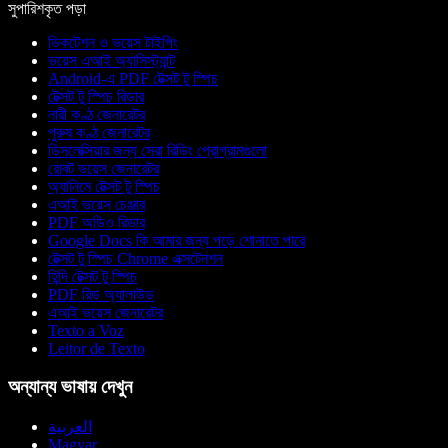
সুপারিশকৃত পড়া
ডিকটেশন ও ভয়েস টাইপিং
ভয়েস এআই অ্যাসিস্ট্যান্ট
Android-এ PDF টেক্সট টু স্পিচ
টেক্সট টু স্পিচ রিডার
নারী কণ্ঠ জেনারেটর
পুরুষ কণ্ঠ জেনারেটর
ডিসলেক্সিয়ার জন্য সেরা রিডিং প্রোগ্রামগুলো
রোবট ভয়েস জেনারেটর
অ্যানিমে টেক্সট টু স্পিচ
এআই ভয়েস চেঞ্জার
PDF অডিও রিডার
Google Docs কি আমার জন্য পড়ে শোনাতে পারে
টেক্সট টু স্পিচ Chrome এক্সটেনশন
হিন্দি টেক্সট টু স্পিচ
PDF রিড অ্যালাউড
এআই ভয়েস জেনারেটর
Texto a Voz
Leitor de Texto
অন্যান্য ভাষায় দেখুন
العربية
Magyar