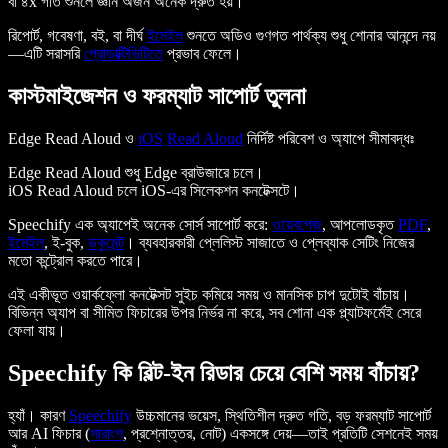
বা ৪x গতি শুনলে জ্ঞান অর্জন অনেক দ্রুত হয়।
রিপোর্ট, গবেষণা, বই, বা দীর্ঘ
ইমেইল
শুনতে অডিও গুণগত পার্থক্য শুধু শোনার আনন্দে নয়
—এটি সরাসরি
প্রোডাক্টিভিটিতে
প্রভাব ফেলে।
কাস্টমাইজেশন ও ফরম্যাট সাপোর্ট তুলনা
Edge Read Aloud ও
iOS
Read Aloud
নির্দিষ্ট পরিবেশ ও অ্যাপে সীমাবদ্ধঃ
Edge Read Aloud শুধু Edge ব্রাউজারে চলে।
iOS Read Aloud চলে iOS-এর সিলেকশন কনটেক্সটে।
Speechify এক অ্যাপেই অনেক সোর্স সাপোর্ট করে:
ওয়েবপেজ
, আপলোডকৃত
PDF
,
ইমেইল
, ই-বুক,
ডকুমেন্ট
। ব্যবহারকারী প্লেলিস্ট সাজাতে ও প্লেব্যাক সেটিং নিজের
মতো কন্ট্রোল করতে পারে।
এই একীভূত ওয়ার্কফ্লো কনটেক্সট সুইচ কমিয়ে সময় ও মানসিক চাপ দুটোই বাঁচায়।
বিভিন্ন অ্যাপ বা সীমিত ফিচারের উপর নির্ভর না করে, সব শোনা এক প্ল্যাটফর্মেই সেরে
ফেলা যায়।
Speechify কি বিল্ট-ইন রিডার চেয়ে বেশি সময় বাঁচায়?
হ্যাঁ। কারণ
Speechify
উচ্চমানের ভয়েস, স্থিতিশীল দ্রুত গতি, বড় ফরম্যাট সাপোর্ট
আর AI ফিচার (
সারাংশ
, প্রশ্নোত্তর, নোট) একসঙ্গে দেয়—তাই প্রতিটি সেশনেই সময়