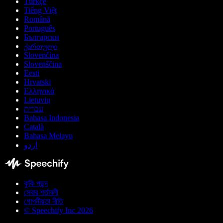
Türkçe
Tiếng Việt
Română
Português
Български
ქართული
Slovenčina
Slovenščina
Eesti
Hrvatski
Ελληνικά
Lietuvių
עברית
Bahasa Indonesia
Català
Bahasa Melayu
اردو
কুকি পছন্দ
সেবার শর্তাবলী
গোপনীয়তা নীতি
© Speechify Inc 2026