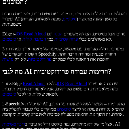
המובנים?
בהחלט. בזכות קולות איכותיים, תמיכה בפורמטים רבים, מהירויות גבוהות
סיכומים
, מענה לשאלות, הערות) כל סשן האזנה מתקצר
ופיצ'רי AI (
משמעותית.
נוחים אבל בסיסיים. הם לא משפרים
הבנה
וגם
Read Aloud
iOS
Edge ו-
.
לא משתלבים בכלי
פרודוקטיביות
כמו
הכתבה קולית
או
סיכומים
למשל, שמיעה של מאמר ארוך במהירות 3x במערכת רגילה מעייפת. עם
הקולות והבקרים של Speechify החוויה טבעית ומהירה הרבה יותר,
.
והופכת את ההאזנה לכלי שמקדם
פרודוקטיביות
, לא רק
נגישות
מה לגבי AI וזרימות עבודה פרודוקטיביות?
יש הבנה או עיבוד
Read Aloud
iOS
ולא ב-
Read Aloud
לא ב-Edge
בינה מלאכותית. הם פשוט מקריאים, אבל לא עוזרים להפיק תובנות,
.
לשאול שאלות או לקבל
סיכומים
ב-Speechify יש יכולות AI מתקדמות – אפשר לשאול שאלות על התוכן,
להוציא נקודות פעולה או לייצר
סיכומים
ממוקדים בלי לעבור לאפליקציה
אחרת. זה הופך את ההאזנה מפעולה פסיבית לאינטראקטיבית ומקדמת.
, AI
אצל מי שקורא מחקרים, נפח טקסט גדול או עובד ב
ריבוי משימות