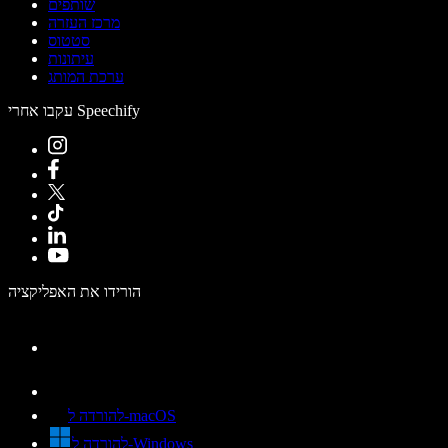
שותפים
מרכז העזרה
סטטוס
עיתונות
ערכת המותג
עקבו אחרי Speechify
הורידו את האפליקציה
להורדה ל-macOS
להורדה ל-Windows