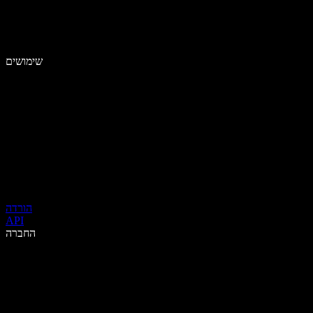
שימושים
הורדה
API
החברה