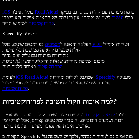
ברמת מערכת עם קולות בסיסיים, בעיקר
Read Aloud
כוללת פיצ'ר
iOS
ככלי
נגישות
לשימוש נקודתי. אין בו עומק של התאמה אישית ולא פיצ'רי
לשימוש תדיר.
פרודוקטיביות
Speechify מציעה:
ושיחות אימייל
PDF
בפורמטים שונים, כולל
העלאה והאזנה ל
מסמכים
קולות טבעיים להאזנה ממושכת בלי עייפות
מהירויות מגוונות עם צליל יציב ונהיר
יכולות AI: סיכום, שליפת נקודות, שאלות ודיאלוג חופשי
הכתבה קולית
באותה פלטפורמה
מעניקה
Speechify
שמוגבל לקולות ומהירות,
Read Aloud
iOS
לעומת
איכות ושימוש אחיד בכל מכשיר, עם סאונד מקצועי ופיצ'רי
.
פרודוקטיביות
למה איכות הקול חשובה לפרודוקטיביות?
פיצ'רי
קריאה בקול רם
בסיסיים משתמשים בקולות מערכת שפעמים
רבות נשמעים רובוטיים. זה סביר למקטעים קצרים, אבל לפרקי זמן
ארוכים איכות קול נמוכה מעייפת ופוגעת בריכוז.
הקולות ב-Speechify מותאמים גם למהירות גבוהה, ולכך יש השפעה על