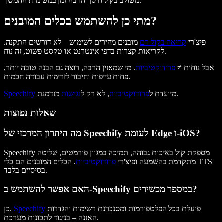
משולב בקול חוסך הרבה זמן במשימות ההמשך.
מתי כן להשתמש בכלים המובנים?
פיצ'רי
קריאה בקול רם
מובנים מהירים לשימוש – לא דורשים התקנה.
לקריאות קצרות בדפי אינטרנט או טקסט פשוט, זה נוח.
אבל נוחות ≠
פרודוקטיביות
. מי שמאזין הרבה, רוצה גם הבנה טובה יותר,
פחות עייפות וחיבור לזרימות עבודה חכמות.
מזדמנת.
מיועדת ל
פרודוקטיביות
, לא רק ל
נגישות
Speechify
שאלות נפוצות
מה היתרון המרכזי של Speechify לעומת Edge ו-iOS?
Speechify מספקת קול באיכות גבוהה, תמיכה במגוון פורמטים, שליטה
מתקדמת בהשמעה ופיצ'רי
פרודוקטיביות
. הכלים המובנים הם כלי TTS
בסיסיים בלבד.
האם אפשר להשתמש ב-Speechify במספר מכשירים?
פועלת בכל הפלטפורמות ומסנכרנת רשימות והגדרות
Speechify
כן.
האזנה – בניגוד לתכונות מערכת.