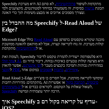
Speechify היא מערכת AI מתקדמת לשיפור
פרודוקטיביות
, לא סתם
תכונת
נגישות
בסיסית. זה משמעותי במיוחד לסטודנטים, מקצוענים ולמי
שצורך מסמכים ארוכים או מבצע משימות תוך כדי האזנה.
מה ההבדל בין Speechify ל-Read Aloud של
Edge?
מובנה שקורא טקסטים בדפדפן עם
Read Aloud
Microsoft Edge כולל
קולות מערכת. זה נוח לקריאה קצרה, אבל לא מותאם להאזנה ממושכת
מתקדמת.
או ל
פרודוקטיביות
לעומת זאת, Speechify היא פלטפורמה ייעודית להמרת טקסט לדיבור
. היא מציעה קולות טבעיים באיכות גבוהה, דיבור ברור גם
עוזר קולי AI
ו
במהירויות גבוהות ותמיכה בקבצים מעבר ל
דפי אינטרנט
. אפשר להאזין
במקום אחד.
אימיילים
,
כתבות
ו
מסמכים
,
קובצי PDF
ל
Read Aloud ב-Edge שימושי לקריאה מזדמנת, אבל חסרים בו פיצ'רים
סיכומים
,
הכתבה בקול
או אפשרות
מתקדמים: מהירויות רחבות, AI
,
לשאול שאלות על הטקסט. לקוראים כבדים או ל
רב-משימתיים
הרבה יותר עוצמתית וגמישה.
Speechify
איך Speechify עדיף על קריאה בקול רם ב-
iOS?