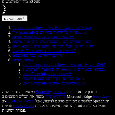
מעל 50 מיליון משתמשים
תוכן העניינים
מה ההבדל בין Speechify ל-Read Aloud של Edge?
איך Speechify עדיף על קריאה בקול רם ב-iOS?
למה איכות הקול חשובה לפרודוקטיביות?
מה ההבדלים בתמיכה בפורמטים ובהתאמה אישית?
האם Speechify חוסך יותר זמן מכלי הקריאה המובנים?
מה לגבי AI וזרימות עבודה פרודוקטיביות?
מתי כן להשתמש בכלים המובנים?
שאלות נפוצות
מה היתרון המרכזי של Speechify לעומת Edge ו-iOS?
האם אפשר להשתמש ב-Speechify במספר מכשירים?
האם Speechify משפרת הבנה?
האם הקריאה בקול רם המובנית חינמית?
האם Speechify טובה למסמכים ארוכים?
כפתרון קריאה ודיבור
שמשפר
Speechify
במאמר זה נסביר למה
Read Aloud
מנצח את הכלים המובנים ב-Microsoft Edge
פרודוקטיביות
. שלושתם ממירים טקסט לדיבור, אבל Speechify
Read Aloud
iOS
וב-
מוביל באיכות סאונד, התאמה אישית ופונקציות
פרודוקטיביות
וזרימת
עבודה יומיומית.