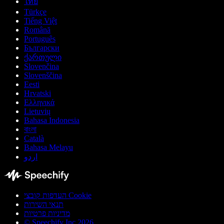
ไทย
Türkçe
Tiếng Việt
Română
Português
Български
ქართული
Slovenčina
Slovenščina
Eesti
Hrvatski
Ελληνικά
Lietuvių
Bahasa Indonesia
বাংলা
Català
Bahasa Melayu
اردو
העדפות קובצי Cookie
תנאי השירות
מדיניות פרטיות
© Speechify Inc 2026