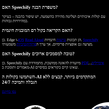
האם Speechify משפרת הבנה?
עם קולות איכותיים ושליטה מהירה בהשמעה, יש שיפור בהבנה – בעיקר
במהירויות גבוהות.
האם הקריאה בקול רם המובנית חינמית?
Speechify
חינמיות.
הן תכונות
נגישות
Read Aloud
iOS
כן. Edge ו-
משמעותי.
מציעה גם אופציות פרימיום, אך ערך ה
פרודוקטיביות
האם Speechify טובה למסמכים ארוכים?
אימיילים
,
,
PDF
כן. Speechify מיועדת להאזנה ממושכת, מתמודדת עם
מאמרים ותומכת ב-AI שאינו קיים בקוראים בסיסיים.
השתמשו בקולות ה-AI המתקדמים ביותר, קבצים ללא
הגבלה ותמיכה 24/7
נסו בחינם