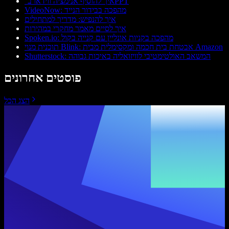
איך להוסיף אנימציה ווידאו ב־PPT
VideoNow: מהפכה בבידור הנייד
איך להנפיש: מדריך למתחילים
איך לסיים מאמר מחקרי במהירות
Spoken.io: מהפכה בקניות אונליין עם קנייה בקול
תוכנית מנוי Blink: אבטחת בית חכמה ומקסימלית מבית Amazon
Shutterstock: המשאב האולטימטיבי לוויזואליה באיכות גבוהה
פוסטים אחרונים
הצג הכל