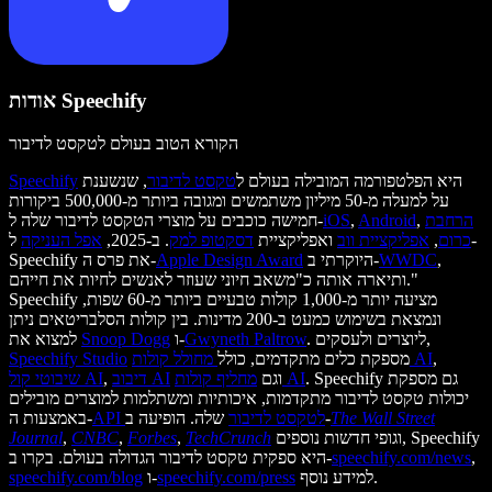
אודות Speechify
הקורא הטוב בעולם לטקסט לדיבור
היא הפלטפורמה המובילה בעולם ל
טקסט לדיבור
, שנשענת
Speechify
על למעלה מ-50 מיליון משתמשים ומגובה ביותר מ-500,000 ביקורות
הרחבת
,
Android
,
iOS
חמישה כוכבים על מוצרי הטקסט לדיבור שלה ל-
כרום
,
אפליקציית ווב
ואפליקציית
דסקטופ למק
. ב-2025,
אפל העניקה
ל-
,
WWDC
היוקרתי ב-
Apple Design Award
Speechify את פרס ה-
ותיארה אותה כ"משאב חיוני שעוזר לאנשים לחיות את חייהם."
Speechify מציעה יותר מ-1,000 קולות טבעיים ביותר מ-60 שפות,
ונמצאת בשימוש כמעט ב-200 מדינות. בין קולות הסלבריטאים ניתן
. ליוצרים ולעסקים,
Gwyneth Paltrow
ו-
Snoop Dogg
למצוא את
,
מחולל קולות AI
מספקת כלים מתקדמים, כולל
Speechify Studio
. Speechify גם מספקת
מחליף קולות AI
וגם
דיבוב AI
,
שיבוטי קול AI
יכולות טקסט לדיבור מתקדמות, איכותיות ומשתלמות למוצרים מובילים
The Wall Street
שלה. הופיעה ב-
API לטקסט לדיבור
באמצעות ה-
וגופי חדשות נוספים, Speechify
TechCrunch
,
Forbes
,
CNBC
,
Journal
,
speechify.com/news
היא ספקית טקסט לדיבור הגדולה בעולם. בקרו ב-
למידע נוסף.
speechify.com/press
ו-
speechify.com/blog