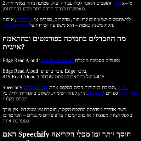
הבנה
והופכים האזנה לכלי עבודה יעיל. שמיעה נוחה במהירויות 2x–4x
מאפשרת לצרוך הרבה יותר מידע בפחות זמן.
למשתמשים שמאזינים לדו"חות, מחקרים, ספרים או
אימיילים
, איכות
.
הקול משנה באמת – היא משפיעה ישירות על
פרודוקטיביות
מה ההבדלים בתמיכה בפורמטים ובהתאמה
אישית?
פועלים בסביבה מוגבלת:
Read Aloud
iOS
Edge Read Aloud ו
Edge Read Aloud עובד בדפדפן Edge בלבד.
iOS Read Aloud פועל בהתאם לטקסט שנבחר ב-iOS.
,
PDF
,
Speechify תומכת במקורות רבים במקום אחד:
דפי אינטרנט
אימיילים
, ספרים ו
מסמכים
. ניתן לנהל רשימות, לשלוט בהגדרות ולדלג בין
תכנים בקלות.
גישה אחידה מפחיתה החלפת הקשר, חוסכת זמן וממקדת. אין צורך
באפליקציות מפוצלות או בהסתמכות על פיצ'רים מוגבלים – הכל מרוכז
במערכת אחת.
האם Speechify חוסך יותר זמן מכלי הקריאה