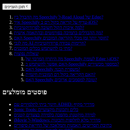
תוכן העניינים
מה ההבדל בין Speechify ל-Read Aloud של Edge?
איך Speechify עדיף על קריאה בקול רם ב-iOS?
למה איכות הקול חשובה לפרודוקטיביות?
מה ההבדלים בתמיכה בפורמטים ובהתאמה אישית?
האם Speechify חוסך יותר זמן מכלי הקריאה המובנים?
מה לגבי AI וזרימות עבודה פרודוקטיביות?
מתי כן להשתמש בכלים המובנים?
שאלות נפוצות
מה היתרון המרכזי של Speechify לעומת Edge ו-iOS?
האם אפשר להשתמש ב-Speechify במספר מכשירים?
האם Speechify משפרת הבנה?
האם הקריאה בקול רם המובנית חינמית?
האם Speechify טובה למסמכים ארוכים?
פוסטים מומלצים
חינוך ביתי לתלמידים עם ADHD: מדריך מקיף
Sonic Tools: כלים ותכונות מקצועיים
למידה מוקטנת: מהפכה בלמידה בצעדים קטנים
iMovie ל-Windows: מדריך מלא לחלופות ותכונות
כתיבת תסריטים: האמנות והמלאכה של החייאת סיפורים