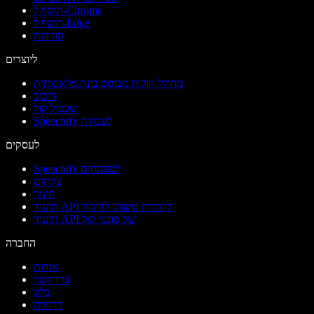
תוסף ל-Chrome
תוסף ל-Edge
הורדות
ליוצרים
מחולל קולות מבוסס בינה מלאכותית
דיבוב
שכפול קול
Speechify לעבודה
לעסקים
Speechify למפתחים
צוותים
חינוך
תיעוד API להמרת טקסט לדיבור
תיעוד API של סוכני קול
החברה
אודות
צרו קשר
בלוג
קריירה