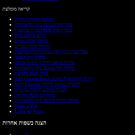
קריאה מומלצת
הכתבה והקלדה קולית
עוזר קולי מבוסס בינה מלאכותית
המרת טקסט ל-PDF באנדרואיד
קורא טקסט בקול
מחולל קולות נשיים
מחולל קולות גבריים
אפליקציות הקריאה המובילות לדיסלקציה
מחולל קול רובוטי
המרת טקסט לדיבור בסגנון אנימה
מחליף קול מבוסס בינה מלאכותית
הקראת PDF בקול
האם Google Docs יכול להקריא לי טקסט?
תוסף Chrome להמרת טקסט לדיבור
המרת טקסט לדיבור בהינדית
הקראת PDF בקול רם
מחולל קולות מבוסס בינה מלאכותית
Texto a Voz
Leitor de Texto
הצגה בשפות אחרות
العربية