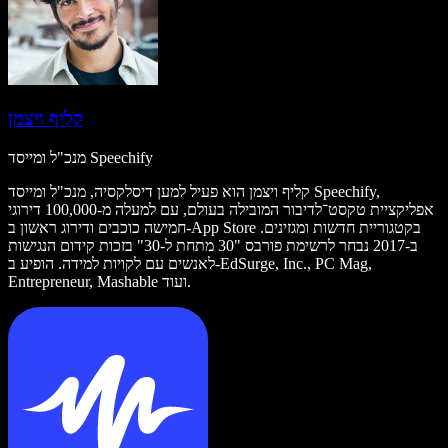
קליף ויצמן
מנכ"ל ומייסד Speechify
קליף ויצמן הוא פעיל למען דיסלקסיה, מנכ"ל ומייסד Speechify,
אפליקציית טקסט־לדיבור המובילה בעולם, עם למעלה מ-100,000 דירוגי
חמישה כוכבים ודירוג ראשון ב-App Store בקטגוריית חדשות ומגזינים.
ב-2017 נבחר לרשימת פורבס "30 מתחת ל-30" בזכות קידום הנגישות
לאנשים עם לקויות למידה. הופיע ב-EdSurge, Inc., PC Mag,
Entrepreneur, Mashable ועוד.