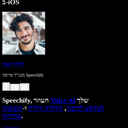
ב-iOS
קליף ויצמן
מנכ"ל ומייסד Speechify
שלך
Voice AI
Speechify, העוזר
לטקסט לדיבור
,
הקלדה קולית
ו-
תשובות
.
מהירות
נסו בחינם