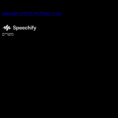
Speechify משיקה תמלול קול להקלדה
לכתוב פי 5 מהר יותר עם הכתבה קולית
מוצרים
למידע נוסף