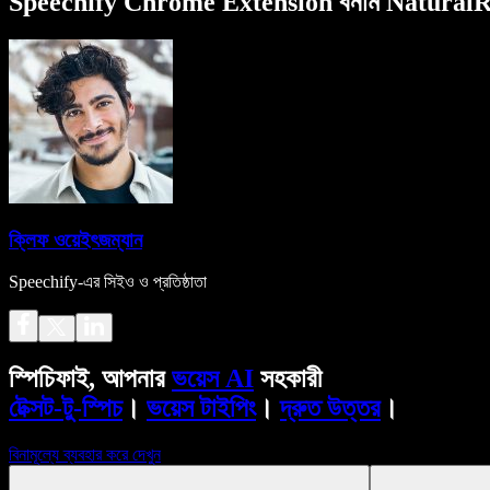
Speechify Chrome Extension বনাম NaturalRead
ক্লিফ ওয়েইৎজম্যান
Speechify-এর সিইও ও প্রতিষ্ঠাতা
স্পিচিফাই, আপনার
ভয়েস AI
সহকারী
টেক্সট-টু-স্পিচ
।
ভয়েস টাইপিং
।
দ্রুত উত্তর
।
বিনামূল্যে ব্যবহার করে দেখুন