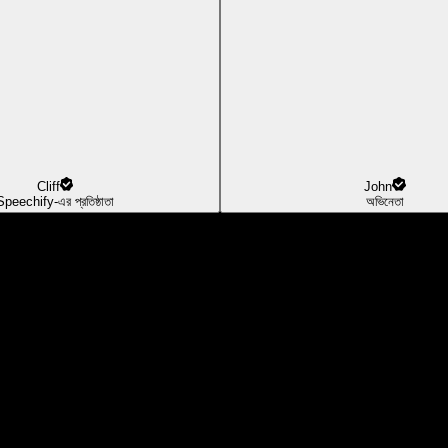
Cliff
John
Speechify-এর প্রতিষ্ঠাতা
অভিনেতা