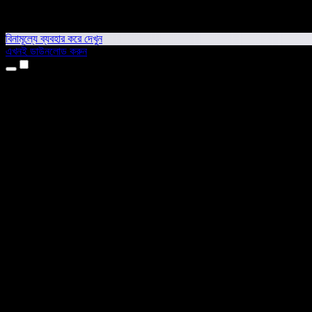
বিনামূল্যে ব্যবহার করে দেখুন
এখনই ডাউনলোড করুন
প্রোডাক্ট
টেক্সট টু স্পিচ
আইফোন ও আইপ্যাড অ্যাপ
অ্যান্ড্রয়েড অ্যাপ
ক্রোম এক্সটেনশন
এজ এক্সটেনশন
ওয়েব অ্যাপ
ম্যাক অ্যাপ
উইন্ডোজ অ্যাপ
এআই ভয়েস জেনারেটর