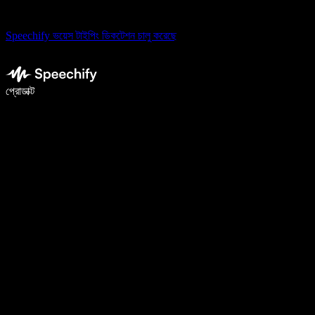
Speechify ভয়েস টাইপিং ডিকটেশন চালু করেছে
ভয়েস টাইপিং দিয়ে ৫ গুণ দ্রুত লিখুন
প্রোডাক্ট
আরও জানুন