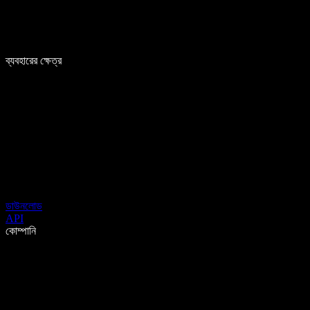
ব্যবহারের ক্ষেত্র
ডাউনলোড
API
কোম্পানি