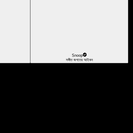
Snoop
সঙ্গীত জগতের আইকন