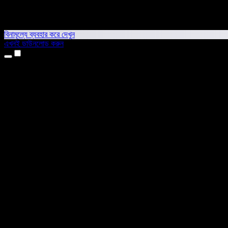
বিনামূল্যে ব্যবহার করে দেখুন
এখনই ডাউনলোড করুন
প্রোডাক্ট
টেক্সট টু স্পিচ
আইফোন ও আইপ্যাড অ্যাপ
অ্যান্ড্রয়েড অ্যাপ
ক্রোম এক্সটেনশন
এজ এক্সটেনশন
ওয়েব অ্যাপ
ম্যাক অ্যাপ
উইন্ডোজ অ্যাপ