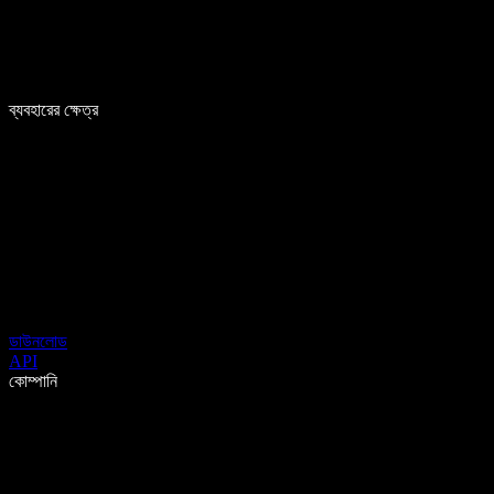
ব্যবহারের ক্ষেত্র
ডাউনলোড
API
কোম্পানি