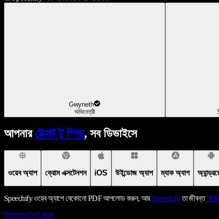
Gwyneth
অভিনেত্রী
আপনার
টেক্সট টু স্পিচ
, সব ডিভাইসে
ওয়েব অ্যাপ
ক্রোম এক্সটেনশন
iOS
উইন্ডোজ অ্যাপ
ম্যাক অ্যাপ
অ্যান্ড্র
Speechify ওয়েব অ্যাপে যেকোনো PDF আপলোড করুন, আর
Speechify
তা জীবন্ত
টেক্সট
বিনামূল্যে ট্রাই করুন