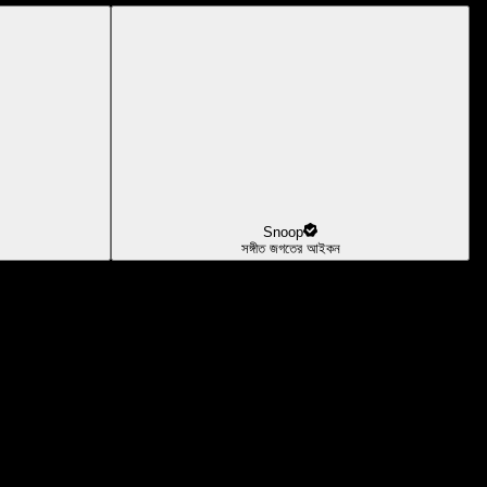
Snoop
সঙ্গীত জগতের আইকন