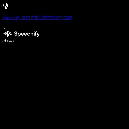
Speechify ভয়েস টাইপিং ডিকটেশন চালু করেছে
ভয়েস টাইপিং দিয়ে ৫ গুণ দ্রুত লিখুন
প্রোডাক্ট
আরও জানুন