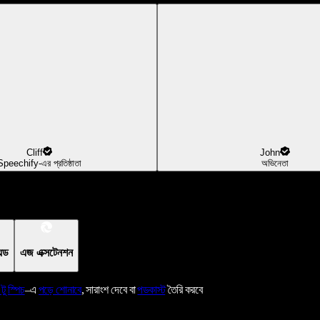
Cliff
John
Speechify-এর প্রতিষ্ঠাতা
অভিনেতা
য়েড
এজ এক্সটেনশন
 টু স্পিচ
–এ
পড়ে শোনাবে
, সারাংশ দেবে বা
পডকাস্ট
তৈরি করবে