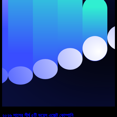
২০২৬ সালের শীর্ষ ৫টি ভয়েস এজেন্ট কোম্পানি