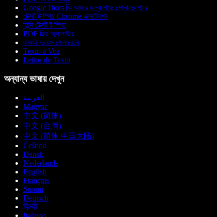
Google Docs কি আমার জন্য পড়ে শোনাতে পারে
টেক্সট টু স্পিচ Chrome এক্সটেনশন
হিন্দি টেক্সট টু স্পিচ
PDF রিড অ্যালাউড
এআই ভয়েস জেনারেটর
Texto a Voz
Leitor de Texto
অন্যান্য ভাষায় দেখুন
العربية
Magyar
中文 (简体)
中文 (台灣)
中文 (简体 中国大陆)
Čeština
Dansk
Nederlands
English
Français
Suomi
Deutsch
हिन्दी
Italiano