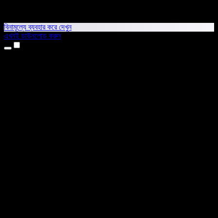
বিনামূল্যে ব্যবহার করে দেখুন
এখনই ডাউনলোড করুন
প্রোডাক্ট
টেক্সট টু স্পিচ
আইফোন ও আইপ্যাড অ্যাপ
অ্যান্ড্রয়েড অ্যাপ
ক্রোম এক্সটেনশন
এজ এক্সটেনশন
ওয়েব অ্যাপ
ম্যাক অ্যাপ
উইন্ডোজ অ্যাপ
এআই ভয়েস জেনারেটর