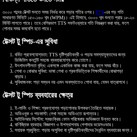
৩০০০ শব্দের টেক্সট শুনতে সময় নির্ভর করে পড়ার গতির ওপর।
TTS
-এর গড় গতি
সাধারণত মিনিটে ১৫০-১৬০ শব্দ (WPM)। এই হিসাবে, ৩০০০ শব্দ শুনতে প্রায় ১৮-২০
মিনিট লাগতে পারে। তবে বেশিরভাগ TTS সফটওয়্যারে গতি নিয়ন্ত্রণ করা যায়, ফলে
শোনার সময় কমবেশি হতে পারে।
টেক্সট টু স্পিচ-এর সুবিধা
বর্ধিত প্রবেশযোগ্যতা
: TTS দৃষ্টিপ্রতিবন্ধী ও পড়ার সমস্যাযুক্তদের জন্য
ডিজিটাল কনটেন্ট সহজে ব্যবহারযোগ্য করে তোলে।
উৎপাদনশীলতা বৃদ্ধি
: একসঙ্গে একাধিক কাজ করা যায়, ফলে সময় বাঁচে।
শেখা ও বোঝার সুবিধা
: ভাষা শেখা ও শ্রবণভিত্তিক শিক্ষার্থীদের বোঝাপড়া
বাড়ায়।
সুবিধাজনক
: পড়া সম্ভব নয় এমন অবস্থাতেও শোনা যায়, যেমন যাত্রাপথে।
টেক্সট টু স্পিচ ব্যবহারের ক্ষেত্র
ই-লার্নিং ও শিক্ষা
: শ্রবণযোগ্য পড়াশোনার উপকরণ তৈরিতে সহায়ক।
অডিওবুক ও পডকাস্ট
: লেখা সহজে অডিওতে রূপান্তর।
আইভিআর সিস্টেম
: স্বয়ংক্রিয় ফোন পরিষেবায় অভিজ্ঞতা উন্নত করে।
বাণিজ্যিক ব্যবহার
: বিজ্ঞাপন ও উপস্থাপনায় পেশাদার ভয়েসওভার।
সহায়ক প্রযুক্তি
: পড়ায় অসুবিধা বা দৃষ্টিপ্রতিবন্ধীদের দৈনন্দিন ব্যবহারের জন্য।