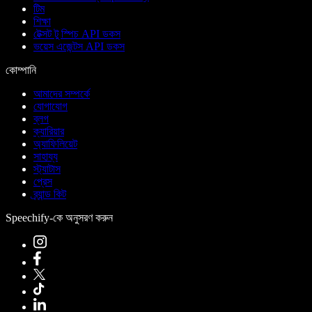
টিম
শিক্ষা
টেক্সট টু স্পিচ API ডকস
ভয়েস এজেন্টস API ডকস
কোম্পানি
আমাদের সম্পর্কে
যোগাযোগ
ব্লগ
ক্যারিয়ার
অ্যাফিলিয়েট
সাহায্য
স্ট্যাটাস
প্রেস
ব্র্যান্ড কিট
Speechify-কে অনুসরণ করুন