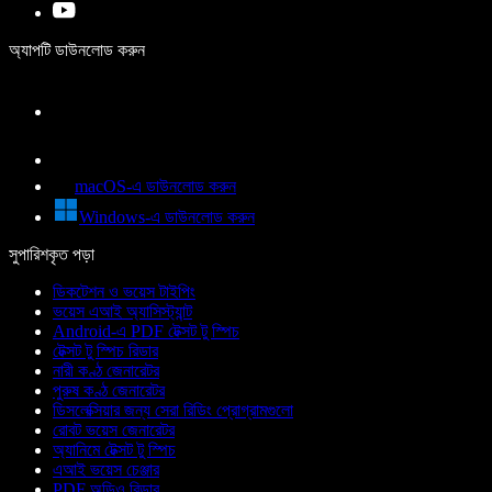
অ্যাপটি ডাউনলোড করুন
macOS-এ ডাউনলোড করুন
Windows-এ ডাউনলোড করুন
সুপারিশকৃত পড়া
ডিকটেশন ও ভয়েস টাইপিং
ভয়েস এআই অ্যাসিস্ট্যান্ট
Android-এ PDF টেক্সট টু স্পিচ
টেক্সট টু স্পিচ রিডার
নারী কণ্ঠ জেনারেটর
পুরুষ কণ্ঠ জেনারেটর
ডিসলেক্সিয়ার জন্য সেরা রিডিং প্রোগ্রামগুলো
রোবট ভয়েস জেনারেটর
অ্যানিমে টেক্সট টু স্পিচ
এআই ভয়েস চেঞ্জার
PDF অডিও রিডার