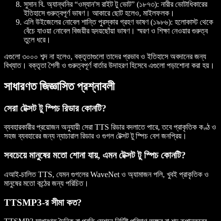
সুসান বি. অ্যান্থনির “ওম্যান'স রাইট টু ভোট” (১৮৭৩)
: নারীর ভোটাধিকারের
ইতিহাসে গুরুত্বপূর্ণ ভাষণ। আকারে ছোট হলেও, মাইলফলক।
এলি উইজেলের নোবেল শান্তি পুরস্কার গ্রহণ ভাষণ (১৯৮৬)
: হলোকাস্ট থেকে
বেঁচে যাওয়া নোবেল বিজয়ীর হৃদয়ছোঁয়া ভাষণ। স্মরণ ও শিক্ষা নেওয়ার গুরুত্ব
তুলে ধরে।
এগুলো ৩০০০ শব্দ না হলেও, বক্তৃতাগুলো তাদের প্রভাব ও ইতিহাসে অবদানের জন্য
বিখ্যাত। বক্তৃতা শৈলী ও গুরুত্বপূর্ণ বার্তার উদাহরণ হিসেবে এগুলো পড়াশোনা করা হয়।
সাধারণত জিজ্ঞাসিত প্রশ্নাবলী
সেরা টেক্সট টু স্পিচ রিডার কোনটি?
ব্যবহারকারীর প্রয়োজন অনুযায়ী সেরা TTS রিডার বদলাতে পারে, তবে প্রাকৃতিক কণ্ঠ ও
সহজ ব্যবহারের জন্য ন্যাচারাল রিডার ও গুগল টেক্সট টু স্পিচ বেশ জনপ্রিয়।
সবচেয়ে মানুষের মতো শোনা যায়, এমন টেক্সট টু স্পিচ কোনটি?
এআই-চালিত TTS, যেমন গুগলের WaveNet ও অ্যামাজন পলি, খুবই প্রাকৃতিক ও
মানুষের মতো কন্ঠের জন্য পরিচিত।
TTSMP3-র সীমা কত?