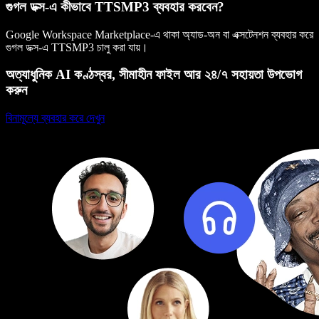
গুগল ডক্স-এ কীভাবে TTSMP3 ব্যবহার করবেন?
Google Workspace Marketplace-এ থাকা অ্যাড-অন বা এক্সটেনশন ব্যবহার করে
গুগল ডক্স-এ TTSMP3 চালু করা যায়।
অত্যাধুনিক AI কণ্ঠস্বর, সীমাহীন ফাইল আর ২৪/৭ সহায়তা উপভোগ
করুন
বিনামূল্যে ব্যবহার করে দেখুন