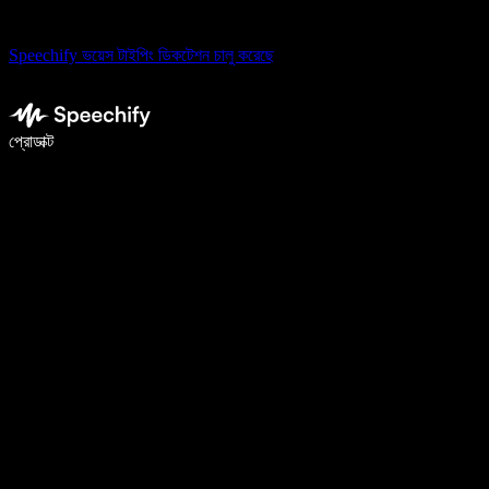
Speechify ভয়েস টাইপিং ডিকটেশন চালু করেছে
ভয়েস টাইপিং দিয়ে ৫ গুণ দ্রুত লিখুন
প্রোডাক্ট
আরও জানুন