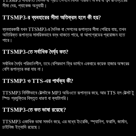
TTSMP3 সাধারণত দৈনিক বা প্রতি সেশনে নির্দিষ্ট পরিমাণ অক্ষর বা শব্দ রূপান্তরের
সীমা দেয়, প্যাকেজ অনুযায়ী।
TTSMP3-র ব্যবহারের সীমা অতিক্রম হলে কী হয়?
ব্যবহারকারী যখন TTSMP3-র দৈনিক বা সেশনের রূপান্তর সীমা পেরিয়ে যায়, তখন
অতিরিক্ত রূপান্তর সাময়িকভাবে বন্ধ থাকতে পারে, বা আপগ্রেডের প্রয়োজন হতে
পারে।
TTSMP3-তে সর্বাধিক দৈর্ঘ্য কত?
সর্বাধিক দৈর্ঘ্য পরিবর্তনশীল, তবে বেশিরভাগ ফ্রি ভার্সনে একবারে কয়েক হাজার অক্ষরের
বেশি রূপান্তর করা যায় না।
TTSMP3 ও TTS-এর পার্থক্য কী?
TTSMP3 নির্দিষ্টভাবে টেক্সটকে MP3 অডিওতে রূপান্তর করে, আর TTS হল টেক্সট টু
স্পিচ প্রযুক্তির বিস্তৃত ধারণা বা ক্যাটাগরি।
TTSMP3-তে কত ভাষা রয়েছে?
TTSMP3 একাধিক ভাষা সমর্থন করে, এর মধ্যে ইংরেজি, স্প্যানিশ, ফরাসি, জার্মান,
চাইনিজ ইত্যাদি রয়েছে।