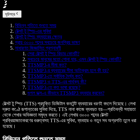
সূচিপত্র
বিভিন্ন গতিতে শুনতে সময়
টেক্সট টু স্পিচ-এর সুবিধা
টেক্সট টু স্পিচ ব্যবহারের ক্ষেত্র
প্রায় ৩০০০ শব্দের সবচেয়ে জনপ্রিয় ভাষণ
সাধারণত জিজ্ঞাসিত প্রশ্নাবলী
সেরা টেক্সট টু স্পিচ রিডার কোনটি?
সবচেয়ে মানুষের মতো শোনা যায়, এমন টেক্সট টু স্পিচ কোনটি?
TTSMP3-র সীমা কত?
TTSMP3-র ব্যবহারের সীমা অতিক্রম হলে কী হয়?
TTSMP3-তে সর্বাধিক দৈর্ঘ্য কত?
TTSMP3 ও TTS-এর পার্থক্য কী?
TTSMP3-তে কত ভাষা রয়েছে?
গুগল ডক্স-এ কীভাবে TTSMP3 ব্যবহার করবেন?
টেক্সট টু স্পিচ (TTS) প্রযুক্তি ডিজিটাল কনটেন্ট ব্যবহারের ধরণই বদলে দিয়েছে। লেখা
দ্রুত কণ্ঠে রূপান্তরের সুবিধা দিয়ে, TTS নানা কাজে ব্যবহৃত হয়—প্রতিবন্ধী সহায়তা
থেকে শেখার অভিজ্ঞতা সমৃদ্ধ করতে। এই লেখায় ৩০০০ শব্দের টেক্সট
প্রক্রিয়াজাতকরণের গুরুত্বসহ TTS-এর সুবিধা, ব্যবহার ও নতুন সব অগ্রগতি তুলে ধরা
হয়েছে।
বিভিন্ন গতিতে শুনতে সময়