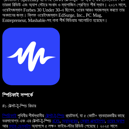
তারকা রিভিউ এবং অ্যাপ স্টোরে সংবাদ ও ম্যাগাজিন শ্রেণিতে শীর্ষ স্থান। ২০১৭ সালে,
ওয়েইৎজম্যান Forbes 30 Under 30-এ ছিলেন, ওয়েব আরও সহজলভ্য করতে তার
অবদানের জন্য। ক্লিফ ওয়েইৎজম্যান EdSurge, Inc., PC Mag,
Entrepreneur, Mashable-সহ নানা শীর্ষ মিডিয়ায় আলোচিত হয়েছেন।
স্পিচিফাই সম্পর্কে
#১ টেক্সট-টু-স্পিচ রিডার
স্পিচিফাই
পৃথিবীর শীর্ষস্থানীয়
টেক্সট-টু-স্পিচ
প্ল্যাটফর্ম, যা ৫ কোটি+ ব্যবহারকারীর কাছে
ভরসাযোগ্য এবং এর টেক্সট-টু-স্পিচ
iOS
,
অ্যান্ড্রয়েড
,
ক্রোম এক্সটেনশন
,
ওয়েব অ্যাপ
আর
ম্যাক ডেস্কটপ
অ্যাপসে ৫ লক্ষ+ ফাইভ-স্টার রিভিউ পেয়েছে। ২০২৫ সালে