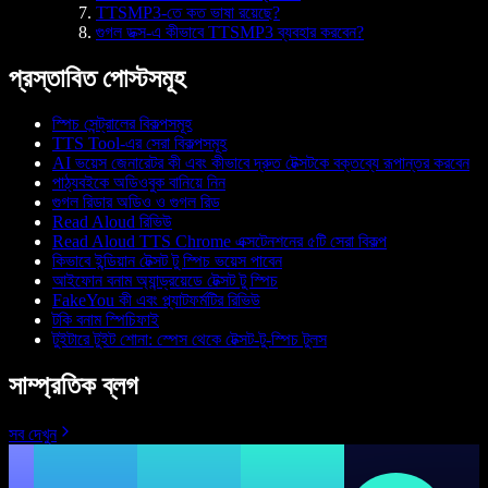
TTSMP3-তে কত ভাষা রয়েছে?
গুগল ডক্স-এ কীভাবে TTSMP3 ব্যবহার করবেন?
প্রস্তাবিত পোস্টসমূহ
স্পিচ সেন্ট্রালের বিকল্পসমূহ
TTS Tool-এর সেরা বিকল্পসমূহ
AI ভয়েস জেনারেটর কী এবং কীভাবে দ্রুত টেক্সটকে বক্তব্যে রূপান্তর করবেন
পাঠ্যবইকে অডিওবুক বানিয়ে নিন
গুগল রিডার অডিও ও গুগল রিড
Read Aloud রিভিউ
Read Aloud TTS Chrome এক্সটেনশনের ৫টি সেরা বিকল্প
কিভাবে ইন্ডিয়ান টেক্সট টু স্পিচ ভয়েস পাবেন
আইফোন বনাম অ্যান্ড্রয়েডে টেক্সট টু স্পিচ
FakeYou কী এবং প্ল্যাটফর্মটির রিভিউ
টকি বনাম স্পিচিফাই
টুইটারে টুইট শোনা: স্পেস থেকে টেক্সট-টু-স্পিচ টুলস
সাম্প্রতিক ব্লগ
সব দেখুন