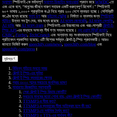
অ্যাপল
স্পিচিফাই-কে মর্যাদাপূর্ণ
অ্যাপল ডিজাইন অ্যাওয়ার্ড
প্রদান করে
WWDC
-তে
এবং একে বলে, “মানুষের জীবনে দারুণ সহায়ক একটি গুরুত্বপূর্ণ রিসোর্স।” স্পিচিফাই
৬০+ ভাষায় ১,০০০+ প্রাকৃতিক কণ্ঠ নিয়ে প্রায় ২০০ দেশে ব্যবহৃত হচ্ছে। সেলিব্রিটি
কণ্ঠের মধ্যে রয়েছে
স্নুপ ডগ
আর
গুইনেথ পেল্ট্রো
। নির্মাতা ও ব্যবসার জন্য
স্পিচিফাই
স্টুডিও
উন্নত সব টুল দেয়, যার মধ্যে রয়েছে
AI ভয়েস জেনারেটর
,
AI ভয়েস ক্লোনিং
,
AI ডাবিং
আর
AI ভয়েস চেঞ্জার
। স্পিচিফাই-এর উচ্চমানের এবং খরচ-সাশ্রয়ী
টেক্সট-টু-
স্পিচ API
-এর মাধ্যমে অসংখ্য শীর্ষ পণ্য সম্ভব হয়েছে।
দ্য ওয়াল স্ট্রিট জার্নাল
,
CNBC
,
Forbes
,
TechCrunch
এবং অন্যান্য বড় সংবাদমাধ্যমে স্পিচিফাই নিয়ে
প্রতিবেদন প্রকাশিত হয়েছে; এটি বিশ্বের সর্ববৃহৎ টেক্সট-টু-স্পিচ প্রদানকারী। আরও
জানতে ভিজিট করুন
speechify.com/news
,
speechify.com/blog
এবং
speechify.com/press
।
সূচিপত্র
বিভিন্ন গতিতে শুনতে সময়
টেক্সট টু স্পিচ-এর সুবিধা
টেক্সট টু স্পিচ ব্যবহারের ক্ষেত্র
প্রায় ৩০০০ শব্দের সবচেয়ে জনপ্রিয় ভাষণ
সাধারণত জিজ্ঞাসিত প্রশ্নাবলী
সেরা টেক্সট টু স্পিচ রিডার কোনটি?
সবচেয়ে মানুষের মতো শোনা যায়, এমন টেক্সট টু স্পিচ কোনটি?
TTSMP3-র সীমা কত?
TTSMP3-র ব্যবহারের সীমা অতিক্রম হলে কী হয়?
TTSMP3-তে সর্বাধিক দৈর্ঘ্য কত?
TTSMP3 ও TTS-এর পার্থক্য কী?