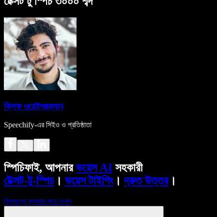
টেক্সট টু স্পিচ ৩০০০ শব্দ
ক্লিফ ওয়েইৎজম্যান
Speechify-এর সিইও ও প্রতিষ্ঠাতা
স্পিচিফাই, আপনার
ভয়েস AI
সহকারী
টেক্সট-টু-স্পিচ
।
ভয়েস টাইপিং
।
দ্রুত উত্তর
।
বিনামূল্যে ব্যবহার করে দেখুন