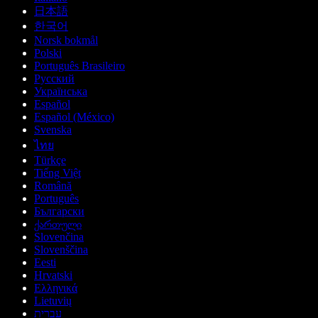
日本語
한국어
Norsk bokmål
Polski
Português Brasileiro
Русский
Українська
Español
Español (México)
Svenska
ไทย
Türkçe
Tiếng Việt
Română
Português
Български
ქართული
Slovenčina
Slovenščina
Eesti
Hrvatski
Ελληνικά
Lietuvių
עברית