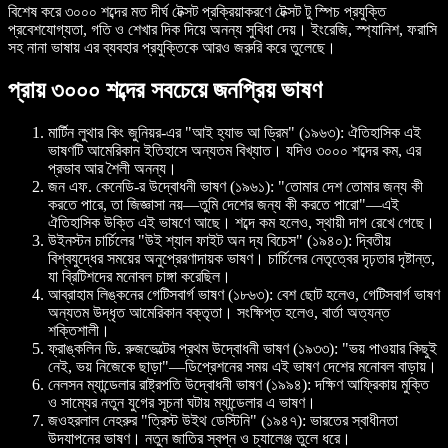
বিশেষ করে ৩০০০ শব্দের মত দীর্ঘ টেক্সট প্রক্রিয়াকরণে টেক্সট টু স্পিচ প্রযুক্তি
প্রবেশযোগ্যতা, গতি ও শেখার দিক দিয়ে অনন্য সুবিধা দেয়। ইংরেজি, স্প্যানিশ, ফরাসি
সহ নানা ভাষায় এর ব্যবহার প্রযুক্তিকে আরও জরুরি করে তুলেছে।
প্রায় ৩০০০ শব্দের সবচেয়ে জনপ্রিয় ভাষণ
মার্টিন লুথার কিং জুনিয়র-এর "আই হ্যাভ আ ড্রিম" (১৯৬৩)
: ঐতিহাসিক এই
ভাষণটি আমেরিকান ইতিহাসে অন্যতম বিখ্যাত। যদিও ৩০০০ শব্দের কম, এর
প্রভাব আর শৈলী অনন্য।
জন এফ. কেনেডি-র উদ্বোধনী ভাষণ (১৯৬১)
: "তোমার দেশ তোমার জন্য কী
করতে পারে, তা জিজ্ঞাসা নয়—তুমি দেশের জন্য কী করতে পারো"—এই
ঐতিহাসিক উক্তি এই ভাষণে আছে। শব্দে কম হলেও, স্থায়ী দাগ রেখে গেছে।
উইনস্টন চার্চিলের "উই শ্যাল ফাইট অন দ্য বিচেস" (১৯৪০)
: দ্বিতীয়
বিশ্বযুদ্ধের সময়ের অনুপ্রেরণাদায়ক ভাষণ। চার্চিলের নেতৃত্বের দৃঢ়তার দৃষ্টান্ত,
যা ব্রিটিশদের মনোবল চাঙ্গা করেছিল।
আব্রাহাম লিঙ্কনের গেটিসবার্গ ভাষণ (১৮৬৩)
: বেশ ছোট হলেও, গেটিসবার্গ ভাষণ
অন্যতম উদ্ধৃত আমেরিকান বক্তৃতা। সংক্ষিপ্ত হলেও, বার্তা অত্যন্ত
শক্তিশালী।
ফ্রাঙ্কলিন ডি. রুজভেল্টের প্রথম উদ্বোধনী ভাষণ (১৯৩৩)
: "ভয় পাওয়ার কিছুই
নেই, ভয় নিজেকে ছাড়া"—ডিপ্রেশনের সময় এই ভাষণ দেশের মনোবল বাড়ায়।
নেলসন ম্যান্ডেলার রাষ্ট্রপতি উদ্বোধনী ভাষণ (১৯৯৪)
: দক্ষিণ আফ্রিকায় মুক্তি
ও সাম্যের নতুন যুগের সূচনা ঘটায় ম্যান্ডেলার এ ভাষণ।
জওহরলাল নেহরুর "ত্রিস্ট উইথ ডেস্টিনি" (১৯৪৭)
: ভারতের স্বাধীনতা
উদযাপনের ভাষণ। নতুন জাতির স্বপ্ন ও চ্যালেঞ্জ তুলে ধরে।