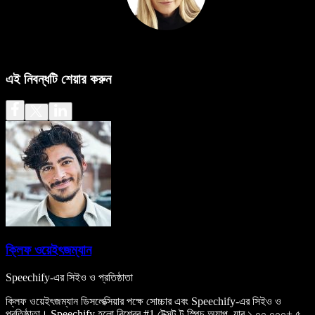
এই নিবন্ধটি শেয়ার করুন
ক্লিফ ওয়েইৎজম্যান
Speechify-এর সিইও ও প্রতিষ্ঠাতা
ক্লিফ ওয়েইৎজম্যান ডিসলেক্সিয়ার পক্ষে সোচ্চার এবং Speechify-এর সিইও ও
প্রতিষ্ঠাতা। Speechify হলো বিশ্বের #1 টেক্সট-টু-স্পিচ অ্যাপ, যার ১,০০,০০০+ ৫-