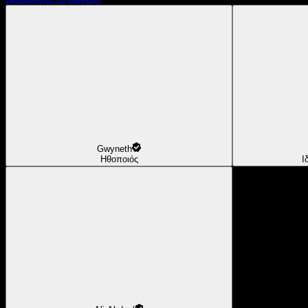
Gwyneth
Ηθοποιός
Ι