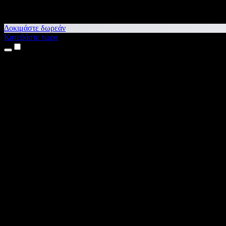
Δοκιμάστε δωρεάν
Κατεβάστε τώρα
Προϊόντα
Κείμενο σε Ομιλία
Εφαρμογές για iPhone & iPad
Εφαρμογή για Android
Επέκταση για Chrome
Επέκταση για Edge
Web εφαρμογή
Εφαρμογή για Mac
Εφαρμογή για Windows