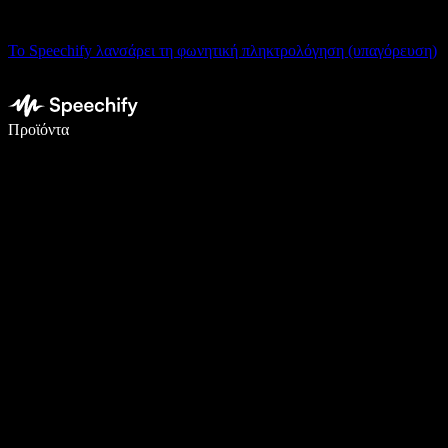
Το Speechify λανσάρει τη φωνητική πληκτρολόγηση (υπαγόρευση)
Γράψτε 5× πιο γρήγορα με φωνητική πληκτρολόγηση
Προϊόντα
Μάθετε περισσότερα