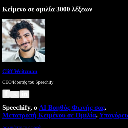
Κείμενο σε ομιλία 3000 λέξεων
Cliff Weitzman
CEO/Ιδρυτής του Speechify
Speechify, ο
AI Βοηθός Φωνής σας
.
Μετατροπή Κειμένου σε Ομιλία
.
Υπαγόρε
Δοκιμάστε το δωρεάν