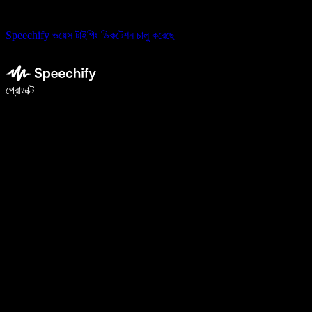
Speechify ভয়েস টাইপিং ডিকটেশন চালু করেছে
ভয়েস টাইপিং দিয়ে ৫ গুণ দ্রুত লিখুন
প্রোডাক্ট
আরও জানুন