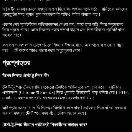
সঠিক টুল ব্যবহার করলে সমস্যা সামাল দিতে বড় পার্থক্য গড়ে ওঠে। বাড়িতেও ক্লাসের
প্রস্তুতির সময় অ্যাপ খুলে আগেভাগেই অডিও ফাইল বানানো যায়।
এভাবে সেই ম্যাটেরিয়াল অভিভাবকদের দেওয়া যায়, যাতে তারা বাড়ি ফিরে সন্তানদের
নিয়ে পড়তে পারে। এতে শিশুদের পড়ার দক্ষতা বাড়বে এবং শিক্ষাজীবনের প্রতিটি ধাপে
সহায়তা পাবে।
ফলাফল ও অগ্রগতি চোখে পড়লে শিশুদের উৎসাহ বাড়ে, আর ভালো ফল কে না পছন্দ
করে। এটি তাদের আরও ভালো করার অনুপ্রেরণা দেবে।
প্রশ্নোত্তর
বিশেষ শিক্ষায় টেক্সট-টু-স্পিচ কী?
টেক্সট-টু-স্পিচ টেকনোলজি যেকোনো টেক্সটকে অডিওবুকে রূপান্তর করে। ব্রাউজার
এক্সটেনশন (Chrome বা Firefox) দিয়ে খুললেই ডিভাইসটি পড়ে শুনিয়ে দেয়। PDF,
epub, ওয়েবপেজসহ প্রায় সব ধরনের টেক্সটে ব্যবহার করা যায়।
এটি পড়ার সমস্যা বা লার্নিং ডিসঅ্যাবিলিটি থাকলে দারুণ সহায়ক। ডিসলেক্সিয়া সবচেয়ে
সাধারণ সমস্যা; টেক্সট শুনে সময় বাঁচে, চাপও অনেক কমে।
টেক্সট-টু-স্পিচ কীভাবে প্রতিবন্ধী শিক্ষার্থীদের সাহায্য করে?