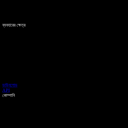
ব্যবহারের ক্ষেত্র
ডাউনলোড
API
কোম্পানি