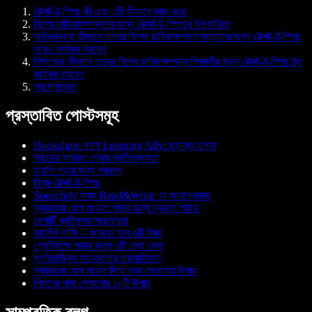
টেক্সট-টু-স্পিচ কী এবং এটি কীভাবে কাজ করে
বিশেষ চাহিদাসম্পন্নদের জন্য টেক্সট-টু-স্পিচের উপকারিতা
অভিভাবকরা কীভাবে তাদের বিশেষ চাহিদাসম্পন্ন সন্তানের জন্য টেক্সট-টু-স্পিচ
আরও কার্যকর করবেন
শিক্ষকেরা কীভাবে তাদের বিশেষ চাহিদাসম্পন্ন শিক্ষার্থীর জন্য টেক্সট-টু-স্পিচ টুল
কার্যকর করবেন
প্রশ্নোত্তর
প্রস্তাবিত পোস্টসমূহ
Bookshare বনাম Learning Ally: চূড়ান্ত তুলনা
সবচেয়ে সাধারণ শেখার প্রতিবন্ধকতা
ফরাসি পড়ার জন্য প্রবন্ধ
হিব্রু টেক্সট-টু-স্পিচ
Speechify বনাম Read&Write: যা জানা দরকার
স্কারবরো রোপ মডেল: পড়ার জন্য চূড়ান্ত গাইড
হেগার্টি ধ্বনিমূলক সচেতনতা
কার্নেগি লার্নিং – জানতে হবে ৩টি বিষয়
শ্রেণিকক্ষে পড়ার জন্য ৩টি সেরা খেলা
ধ্বনিতাত্ত্বিক সচেতনতার ধারাবাহিকতা
স্কারবরো রোপ মডেল দিয়ে পড়া শেখানোর উপায়
শিশুদের পড়া শেখানোর ১০টি উপায়