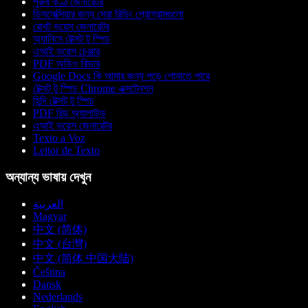
পুরুষ কণ্ঠ জেনারেটর
ডিসলেক্সিয়ার জন্য সেরা রিডিং প্রোগ্রামগুলো
রোবট ভয়েস জেনারেটর
অ্যানিমে টেক্সট টু স্পিচ
এআই ভয়েস চেঞ্জার
PDF অডিও রিডার
Google Docs কি আমার জন্য পড়ে শোনাতে পারে
টেক্সট টু স্পিচ Chrome এক্সটেনশন
হিন্দি টেক্সট টু স্পিচ
PDF রিড অ্যালাউড
এআই ভয়েস জেনারেটর
Texto a Voz
Leitor de Texto
অন্যান্য ভাষায় দেখুন
العربية
Magyar
中文 (简体)
中文 (台灣)
中文 (简体 中国大陆)
Čeština
Dansk
Nederlands