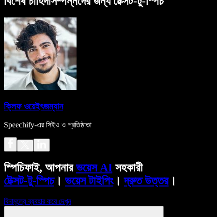
বিশেষ চাহিদাসম্পন্নদের জন্য টেক্সট-টু-স্পিচ
ক্লিফ ওয়েইৎজম্যান
Speechify-এর সিইও ও প্রতিষ্ঠাতা
স্পিচিফাই, আপনার
ভয়েস AI
সহকারী
টেক্সট-টু-স্পিচ
।
ভয়েস টাইপিং
।
দ্রুত উত্তর
।
বিনামূল্যে ব্যবহার করে দেখুন