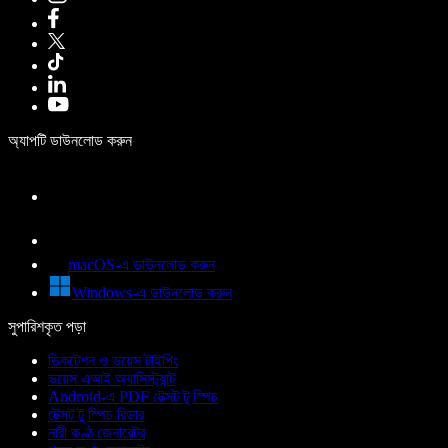
অ্যাপটি ডাউনলোড করুন
macOS-এ ডাউনলোড করুন
Windows-এ ডাউনলোড করুন
সুপারিশকৃত পড়া
ডিকটেশন ও ভয়েস টাইপিং
ভয়েস এআই অ্যাসিস্ট্যান্ট
Android-এ PDF টেক্সট টু স্পিচ
টেক্সট টু স্পিচ রিডার
নারী কণ্ঠ জেনারেটর