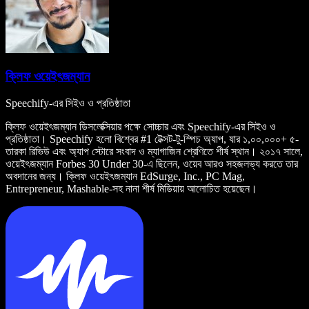
ক্লিফ ওয়েইৎজম্যান
Speechify-এর সিইও ও প্রতিষ্ঠাতা
ক্লিফ ওয়েইৎজম্যান ডিসলেক্সিয়ার পক্ষে সোচ্চার এবং Speechify-এর সিইও ও
প্রতিষ্ঠাতা। Speechify হলো বিশ্বের #1 টেক্সট-টু-স্পিচ অ্যাপ, যার ১,০০,০০০+ ৫-
তারকা রিভিউ এবং অ্যাপ স্টোরে সংবাদ ও ম্যাগাজিন শ্রেণিতে শীর্ষ স্থান। ২০১৭ সালে,
ওয়েইৎজম্যান Forbes 30 Under 30-এ ছিলেন, ওয়েব আরও সহজলভ্য করতে তার
অবদানের জন্য। ক্লিফ ওয়েইৎজম্যান EdSurge, Inc., PC Mag,
Entrepreneur, Mashable-সহ নানা শীর্ষ মিডিয়ায় আলোচিত হয়েছেন।