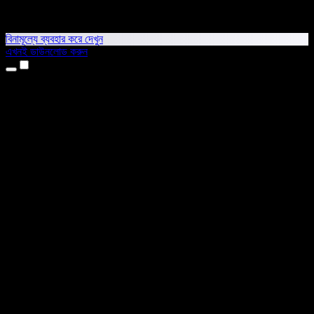
বিনামূল্যে ব্যবহার করে দেখুন
এখনই ডাউনলোড করুন
প্রোডাক্ট
টেক্সট টু স্পিচ
আইফোন ও আইপ্যাড অ্যাপ
অ্যান্ড্রয়েড অ্যাপ
ক্রোম এক্সটেনশন
এজ এক্সটেনশন
ওয়েব অ্যাপ
ম্যাক অ্যাপ
উইন্ডোজ অ্যাপ
এআই ভয়েস জেনারেটর