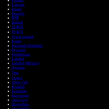
English
Français
Suomi
Deutsch
हिन्दी
Italiano
日本語
한국어
Norsk bokmål
Polski
Português Brasileiro
Русский
Українська
Español
Español (México)
Svenska
ไทย
Türkçe
Tiếng Việt
Română
Português
Български
ქართული
Slovenčina
Slovenščina