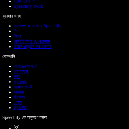
ভয়েস ক্লোনিং
Speechify Work
ব্যবসার জন্য
ডেভেলপারদের জন্য Speechify
টিম
শিক্ষা
টেক্সট টু স্পিচ API ডকস
ভয়েস এজেন্টস API ডকস
কোম্পানি
আমাদের সম্পর্কে
যোগাযোগ
ব্লগ
ক্যারিয়ার
অ্যাফিলিয়েট
সাহায্য
স্ট্যাটাস
প্রেস
ব্র্যান্ড কিট
Speechify-কে অনুসরণ করুন