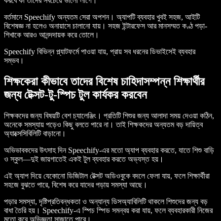
করবে কী তাদের সবচেয়ে ভালো লাগে।
বর্তমানে Speechify অন্যতম সেরা অপশন। অ্যাপটি ব্যবহার খুবই সহজ, আইটি
বিশেষজ্ঞ না হলেও অনায়াসে চালানো যায়। সহজ ইন্টারফেস আর মানসম্মত কণ্ঠ পড়া-
শিখাকে আরও আনন্দদায়ক করে তোলে।
Speechify বিভিন্ন প্ল্যাটফর্মে পাওয়া যায়, প্রায় সব ধরনের ডিভাইসেই ব্যবহার
সম্ভব।
শিক্ষকেরা কীভাবে তাদের বিশেষ চাহিদাসম্পন্ন শিক্ষার্থীর
জন্য টেক্সট-টু-স্পিচ টুল কার্যকর করবেন
শিক্ষকদের জন্য বিষয়টি বেশ চ্যালেঞ্জিং। প্রতিটি শিশুর জন্য আলাদা সময় দেওয়া কঠিন,
অনেকে সমস্যায় পড়েও কিছু বলতে পারে না। তাই শিক্ষকদের অন্যতম বড় দায়িত্ব
অ্যাক্সেসিবিলিটি বাড়ানো।
অভিভাবকদের উৎসাহ দিন Speechify-এর মতো অ্যাপ ব্যবহার করতে, যাতে শিশু বাড়ি
ও স্কুল—দুই জায়গাতেই একই টুল ব্যবহার করতে অভ্যস্ত হয়।
এই অ্যাপ দিয়ে যেকোনো ডিজিটাল টেক্সট অডিওবুকে বদলে ফেলা যায়, ফলে শিক্ষার্থীরা
সহজে বুঝতে পারে, বিশেষ করে যাদের পড়ায় সমস্যা আছে।
পড়ার সমস্যা, দৃষ্টিপ্রতিবন্ধকতা ও অন্যান্য ডিসঅ্যাবিলিটি থাকলে শিশুদের জন্য বড়
বাধা তৈরি হয়। Speechify-এ স্পিচ স্পিড সমন্বয় করা যায়, ফলে ব্যবহারকারী নিজের
মতো করে অভিজ্ঞতা সাজাতে পারে।