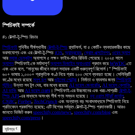
স্পিচিফাই সম্পর্কে
#১ টেক্সট-টু-স্পিচ রিডার
স্পিচিফাই
পৃথিবীর শীর্ষস্থানীয়
টেক্সট-টু-স্পিচ
প্ল্যাটফর্ম, যা ৫ কোটি+ ব্যবহারকারীর কাছে
ভরসাযোগ্য এবং এর টেক্সট-টু-স্পিচ
iOS
,
অ্যান্ড্রয়েড
,
ক্রোম এক্সটেনশন
,
ওয়েব অ্যাপ
আর
ম্যাক ডেস্কটপ
অ্যাপসে ৫ লক্ষ+ ফাইভ-স্টার রিভিউ পেয়েছে। ২০২৫ সালে
অ্যাপল
স্পিচিফাই-কে মর্যাদাপূর্ণ
অ্যাপল ডিজাইন অ্যাওয়ার্ড
প্রদান করে
WWDC
-তে
এবং একে বলে, “মানুষের জীবনে দারুণ সহায়ক একটি গুরুত্বপূর্ণ রিসোর্স।” স্পিচিফাই
৬০+ ভাষায় ১,০০০+ প্রাকৃতিক কণ্ঠ নিয়ে প্রায় ২০০ দেশে ব্যবহৃত হচ্ছে। সেলিব্রিটি
কণ্ঠের মধ্যে রয়েছে
স্নুপ ডগ
আর
গুইনেথ পেল্ট্রো
। নির্মাতা ও ব্যবসার জন্য
স্পিচিফাই
স্টুডিও
উন্নত সব টুল দেয়, যার মধ্যে রয়েছে
AI ভয়েস জেনারেটর
,
AI ভয়েস ক্লোনিং
,
AI ডাবিং
আর
AI ভয়েস চেঞ্জার
। স্পিচিফাই-এর উচ্চমানের এবং খরচ-সাশ্রয়ী
টেক্সট-টু-
স্পিচ API
-এর মাধ্যমে অসংখ্য শীর্ষ পণ্য সম্ভব হয়েছে।
দ্য ওয়াল স্ট্রিট জার্নাল
,
CNBC
,
Forbes
,
TechCrunch
এবং অন্যান্য বড় সংবাদমাধ্যমে স্পিচিফাই নিয়ে
প্রতিবেদন প্রকাশিত হয়েছে; এটি বিশ্বের সর্ববৃহৎ টেক্সট-টু-স্পিচ প্রদানকারী। আরও
জানতে ভিজিট করুন
speechify.com/news
,
speechify.com/blog
এবং
speechify.com/press
।
সূচিপত্র