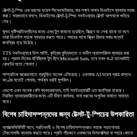
টেক্সট-টু-স্পিচ এক ধরনের ভয়েস সিন্থেসাইজার, যার লক্ষ্য নানান ডিভাইসে ব্যবহার সহজ
করা। সহজভাবে বললে, ডিভাইসের টেক্সট-টু-স্পিচ সফটওয়্যার টেক্সট আপনাকে শুনিয়ে
দেয়।
মূলত দৃষ্টিপ্রতিবন্ধীদের জন্য এসব টুল বানানো হয়েছিল; স্ক্রিনে যা লেখা থাকে তা শুনে
তারা ডিভাইস সহজে ব্যবহার করতে পারে। সময়ের সাথে স্ক্রিন রিডার সবার জন্যই
জনপ্রিয় হয়ে উঠেছে।
TTS সফটওয়্যারে ডিপ লার্নিং, কৃত্রিম বুদ্ধিমত্তা ও জটিল অ্যালগরিদম ব্যবহার করা
হয়। প্রথম দিকের বাণিজ্যিক টুল ছিল Microsoft Sam, তবে তখন কণ্ঠ অনেকটাই
রোবটের মতো শোনাত।
সাম্প্রতিক বছরগুলোতে প্রযুক্তি অনেক এগিয়েছে। এখনকার AI ভয়েস প্রায় বাস্তব
কণ্ঠের মতোই শোনায়, পার্থক্য ধরাই মুশকিল।
এগুলো এখন অনেক বেশি ব্যবহারবান্ধব, তাই সফটওয়্যারটি এত জনপ্রিয় হয়েছে।
নিয়মিত ব্যবহারকারীদের জন্য এটি ভীষণ কার্যকর, নানা ধরনের অসুবিধা কমাতে সাহায্য
করে।
বিশেষ চাহিদাসম্পন্নদের জন্য টেক্সট-টু-স্পিচের উপকারিতা
অ্যাক্সেসিবিলিটি মানে, প্রতিবন্ধী ও বিশেষ চাহিদাসম্পন্নরাও সহজে পড়াশোনায়
টেকনোলজি ব্যবহার করতে পারে। প্রতি পাঁচজনে একজনের ডিসলেক্সিয়া বা পড়ার কোনো