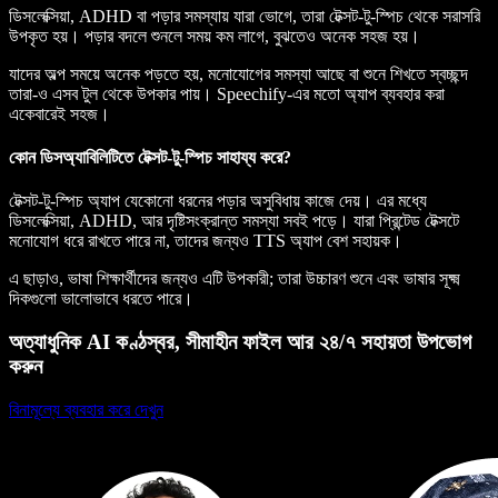
ডিসলেক্সিয়া, ADHD বা পড়ার সমস্যায় যারা ভোগে, তারা টেক্সট-টু-স্পিচ থেকে সরাসরি
উপকৃত হয়। পড়ার বদলে শুনলে সময় কম লাগে, বুঝতেও অনেক সহজ হয়।
যাদের অল্প সময়ে অনেক পড়তে হয়, মনোযোগের সমস্যা আছে বা শুনে শিখতে স্বচ্ছন্দ
তারা-ও এসব টুল থেকে উপকার পায়। Speechify-এর মতো অ্যাপ ব্যবহার করা
একেবারেই সহজ।
কোন ডিসঅ্যাবিলিটিতে টেক্সট-টু-স্পিচ সাহায্য করে?
টেক্সট-টু-স্পিচ অ্যাপ যেকোনো ধরনের পড়ার অসুবিধায় কাজে দেয়। এর মধ্যে
ডিসলেক্সিয়া, ADHD, আর দৃষ্টিসংক্রান্ত সমস্যা সবই পড়ে। যারা প্রিন্টেড টেক্সটে
মনোযোগ ধরে রাখতে পারে না, তাদের জন্যও TTS অ্যাপ বেশ সহায়ক।
এ ছাড়াও, ভাষা শিক্ষার্থীদের জন্যও এটি উপকারী; তারা উচ্চারণ শুনে এবং ভাষার সূক্ষ্ম
দিকগুলো ভালোভাবে ধরতে পারে।
অত্যাধুনিক AI কণ্ঠস্বর, সীমাহীন ফাইল আর ২৪/৭ সহায়তা উপভোগ
করুন
বিনামূল্যে ব্যবহার করে দেখুন