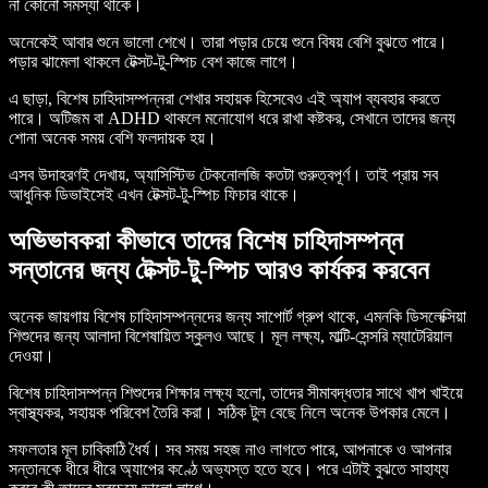
না কোনো সমস্যা থাকে।
অনেকেই আবার শুনে ভালো শেখে। তারা পড়ার চেয়ে শুনে বিষয় বেশি বুঝতে পারে।
পড়ার ঝামেলা থাকলে টেক্সট-টু-স্পিচ বেশ কাজে লাগে।
এ ছাড়া, বিশেষ চাহিদাসম্পন্নরা শেখার সহায়ক হিসেবেও এই অ্যাপ ব্যবহার করতে
পারে। অটিজম বা ADHD থাকলে মনোযোগ ধরে রাখা কষ্টকর, সেখানে তাদের জন্য
শোনা অনেক সময় বেশি ফলদায়ক হয়।
এসব উদাহরণই দেখায়, অ্যাসিস্টিভ টেকনোলজি কতটা গুরুত্বপূর্ণ। তাই প্রায় সব
আধুনিক ডিভাইসেই এখন টেক্সট-টু-স্পিচ ফিচার থাকে।
অভিভাবকরা কীভাবে তাদের বিশেষ চাহিদাসম্পন্ন
সন্তানের জন্য টেক্সট-টু-স্পিচ আরও কার্যকর করবেন
অনেক জায়গায় বিশেষ চাহিদাসম্পন্নদের জন্য সাপোর্ট গ্রুপ থাকে, এমনকি ডিসলেক্সিয়া
শিশুদের জন্য আলাদা বিশেষায়িত স্কুলও আছে। মূল লক্ষ্য, মাল্টি-সেন্সরি ম্যাটেরিয়াল
দেওয়া।
বিশেষ চাহিদাসম্পন্ন শিশুদের শিক্ষার লক্ষ্য হলো, তাদের সীমাবদ্ধতার সাথে খাপ খাইয়ে
স্বাস্থ্যকর, সহায়ক পরিবেশ তৈরি করা। সঠিক টুল বেছে নিলে অনেক উপকার মেলে।
সফলতার মূল চাবিকাঠি ধৈর্য। সব সময় সহজ নাও লাগতে পারে, আপনাকে ও আপনার
সন্তানকে ধীরে ধীরে অ্যাপের কণ্ঠে অভ্যস্ত হতে হবে। পরে এটাই বুঝতে সাহায্য