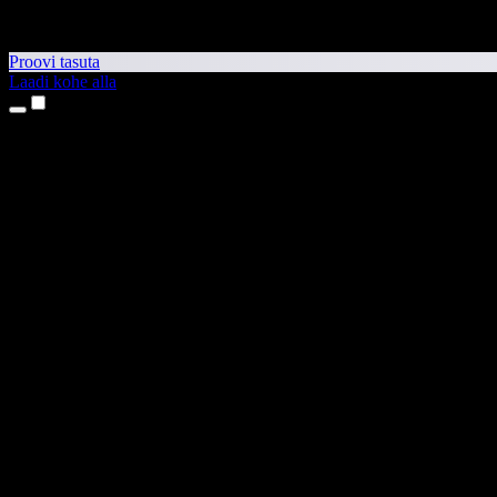
Proovi tasuta
Laadi kohe alla
Tooted
Tekst kõneks
iPhone’i ja iPadi rakendused
Androidi rakendus
Chrome’i laiendus
Edge’i laiendus
Veebirakendus
Maci rakendus
Windowsi rakendus