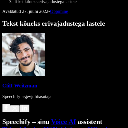
Tekst kõneks erivajadustega lastele
Avaldatud
27. juuni 2022
•
Õppimine
Tekst kõneks erivajadustega lastele
Cliff Weitzman
Speechify tegevjuht/asutaja
Speechify – sinu
Voice AI
assistent