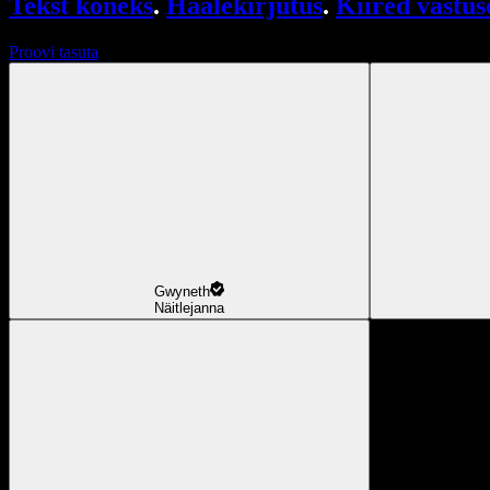
Tekst kõneks
.
Häälekirjutus
.
Kiired vastus
Proovi tasuta
Gwyneth
Näitlejanna