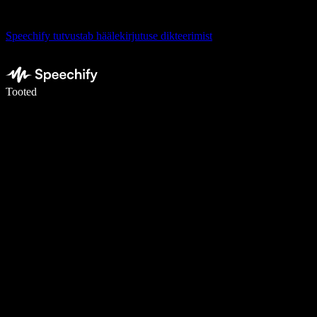
Speechify tutvustab häälekirjutuse dikteerimist
Kirjuta häälega 5× kiiremini
Tooted
Loe lähemalt