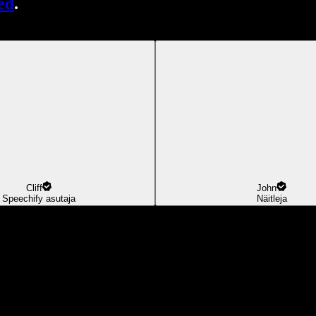
ed
.
Cliff
John
Speechify asutaja
Näitleja