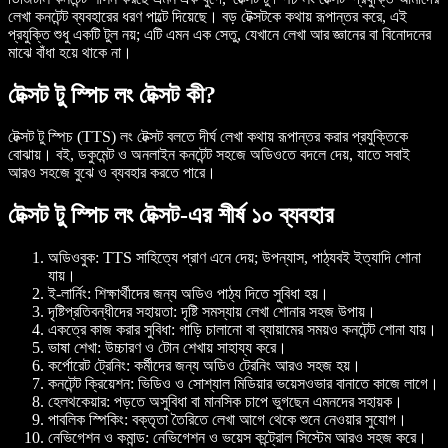
লেখা কনটেন্ট ব্যবহারের ধরণ পাল্টে দিয়েছে। বড় টেক্সটকে কথায় রূপান্তর করে, এই
প্রযুক্তি শুধু একটি টুল নয়; এটি এমন এক সেতু, যেখানে লেখা আর জ্ঞানের বা বিনোদনের
মাঝে বাঁধা হয়ে থাকে না।
টেক্সট টু স্পিচ লং টেক্সট কী?
টেক্সট টু স্পিচ (TTS) লং টেক্সট বলতে দীর্ঘ লেখা কথায় রূপান্তর করার প্রযুক্তিকে
বোঝায়। বই, ডকুমেন্ট ও অনলাইন কনটেন্ট সহজে অডিওতে বদলে দেয়, যাতে সবাই
আরও সহজে বুঝে ও ব্যবহার করতে পারে।
টেক্সট টু স্পিচ লং টেক্সট-এর শীর্ষ ১০ ব্যবহার
অডিওবুক
: TTS সাহিত্যে প্রাণ এনে দেয়; উপন্যাস, পাঠ্যবই ইত্যাদি শোনা
যায়।
ই-লার্নিং
: শিক্ষার্থীদের জন্য অডিও পাঠ্য দিতে সুবিধা হয়।
দৃষ্টিপ্রতিবন্ধীদের সহায়তা
: দৃষ্টি সমস্যায় লেখা শোনার সহজ উপায়।
একত্রে কাজ করার সুবিধা
: গাড়ি চালানো বা ব্যায়ামের সময়ও কনটেন্ট শোনা যায়।
ভাষা শেখা
: উচ্চারণ ও টোন শেখায় সাহায্য করে।
কর্পোরেট ট্রেনিং
: কর্মীদের জন্য অডিও ট্রেনিং আরও সহজ হয়।
কনটেন্ট ক্রিয়েশন
: ভিডিও ও সোশ্যাল মিডিয়ার ভয়েসওভার বানাতে কাজে লাগে।
হেলথকেয়ার
: পড়তে অসুবিধা বা মানসিক চাপে ভুগছেন এমনদের সহায়ক।
পাবলিক স্পিকিং
: বক্তৃতা তৈরিতে লেখা আগে থেকে শুনে নেওয়ার সুযোগ।
নেভিগেশন ও কমান্ড
: নেভিগেশন ও ভয়েস কন্ট্রোল সিস্টেম আরও সহজ করে।