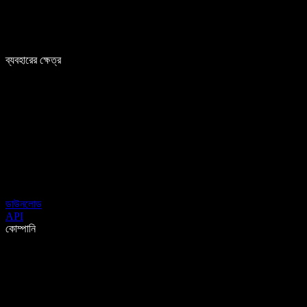
ব্যবহারের ক্ষেত্র
ডাউনলোড
API
কোম্পানি