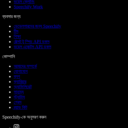
ভয়েস ক্লোনিং
Speechify Work
ব্যবসার জন্য
ডেভেলপারদের জন্য Speechify
টিম
শিক্ষা
টেক্সট টু স্পিচ API ডকস
ভয়েস এজেন্টস API ডকস
কোম্পানি
আমাদের সম্পর্কে
যোগাযোগ
ব্লগ
ক্যারিয়ার
অ্যাফিলিয়েট
সাহায্য
স্ট্যাটাস
প্রেস
ব্র্যান্ড কিট
Speechify-কে অনুসরণ করুন