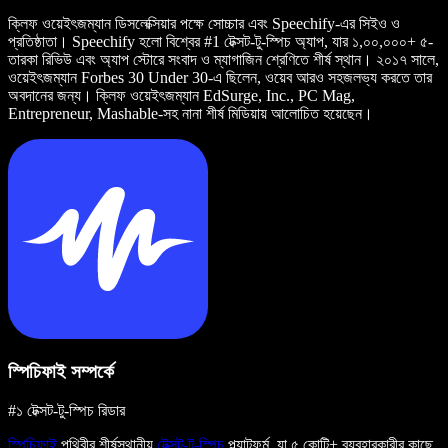
ক্লিফ ওয়েইৎজম্যান ডিসলেক্সিয়ার পক্ষে সোচ্চার এবং Speechify-এর সিইও ও
প্রতিষ্ঠাতা। Speechify হলো বিশ্বের #1 টেক্সট-টু-স্পিচ অ্যাপ, যার ১,০০,০০০+ ৫-
তারকা রিভিউ এবং অ্যাপ স্টোরে সংবাদ ও ম্যাগাজিন শ্রেণিতে শীর্ষ স্থান। ২০১৭ সালে,
ওয়েইৎজম্যান Forbes 30 Under 30-এ ছিলেন, ওয়েব আরও সহজলভ্য করতে তার
অবদানের জন্য। ক্লিফ ওয়েইৎজম্যান EdSurge, Inc., PC Mag,
Entrepreneur, Mashable-সহ নানা শীর্ষ মিডিয়ায় আলোচিত হয়েছেন।
স্পিচিফাই সম্পর্কে
#১ টেক্সট-টু-স্পিচ রিডার
স্পিচিফাই
পৃথিবীর শীর্ষস্থানীয়
টেক্সট-টু-স্পিচ
প্ল্যাটফর্ম, যা ৫ কোটি+ ব্যবহারকারীর কাছে