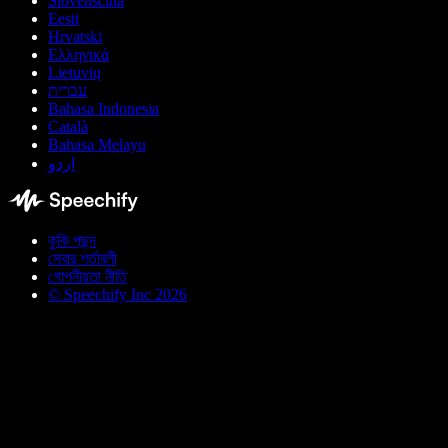
Slovenščina
Eesti
Hrvatski
Ελληνικά
Lietuvių
עברית
Bahasa Indonesia
Català
Bahasa Melayu
اردو
কুকি পছন্দ
সেবার শর্তাবলী
গোপনীয়তা নীতি
© Speechify Inc 2026