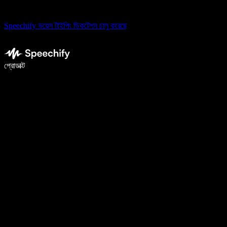
Speechify ভয়েস টাইপিং ডিকটেশন চালু করেছে
ভয়েস টাইপিং দিয়ে ৫ গুণ দ্রুত লিখুন
প্রোডাক্ট
আরও জানুন