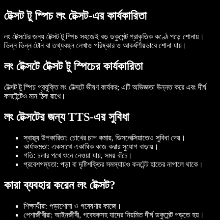
টেক্সট টু স্পিচ লং টেক্সট-এর কার্যকারিতা
লং টেক্সটের জন্য টেক্সট টু স্পিচ সহজেই বড় ডকুমেন্ট প্রাকৃতিক কণ্ঠে পড়ে শোনায়।
ভিন্ন ভিন্ন টোন বা তথ্যবহুল লেখাও পরিষ্কার ও আকর্ষণীয়ভাবে শোনা যায়।
লং টেক্সটে টেক্সট টু স্পিচের কার্যকারিতা
টেক্সট টু স্পিচ প্রযুক্তি লং টেক্সটে ভীষণ কার্যকর; এটি অভিজ্ঞতা উন্নত করে এবং দীর্ঘ
কনটেন্টেও মান ঠিক রাখে।
লং টেক্সটের জন্য TTS-এর সুবিধা
স্বাস্থ্য উপকারিতা
: চোখের চাপ কমায়, ডিসলেক্সিয়াতেও সুবিধা দেয়।
কার্যক্ষমতা
: একসাথে একাধিক কাজ করার সুযোগ বাড়ায়।
গতি
: চলার পথে শুনে নেওয়া যায়, সময় বাঁচে।
প্রবেশগম্যতা
: পড়া বা দৃষ্টিশক্তির সমস্যায়ও কনটেন্ট হাতের নাগালে থাকে।
কারা ব্যবহার করেন লং টেক্সট?
শিক্ষার্থীরা
: পড়াশোনা ও গবেষণার কাজে।
পেশাজীবীরা
: আইনজীবী, গবেষকসহ যাদের নিয়মিত দীর্ঘ ডকুমেন্ট পড়তে হয়।