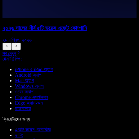
২০২৬ সালের শীর্ষ ৫টি ভয়েস এজেন্ট কোম্পানি
২৮ এপ্রিল, ২০২৬
১
সব দেখুন
টেক্সট টু স্পিচ
iPhone ও iPad অ্যাপ
Android অ্যাপ
Mac অ্যাপ
Windows অ্যাপ
ওয়েব অ্যাপ
Chrome এক্সটেনশন
Edge অ্যাড-অন
ডাউনলোড
ক্রিয়েটরদের জন্য
এআই ভয়েস জেনারেটর
ডাবিং