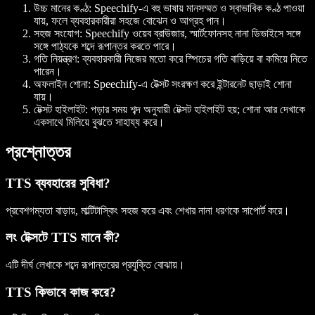
উচ্চ মানের কণ্ঠ
: Speechify-এ বহু ভাষায় মানসম্মত ও স্বাভাবিক কণ্ঠ পাওয়া
যায়, ফলে ব্যবহারকারীরা সহজে বোঝেন ও আগ্রহ পান।
সহজ সংযোগ
: Speechify ওয়েব ব্রাউজার, স্মার্টফোনসহ নানা ডিভাইসে সঙ্গে
সঙ্গে পাঠ্যকে শব্দে রূপান্তর করতে পারে।
গতি নিয়ন্ত্রণ
: ব্যবহারকারী নিজের মতো করে স্পিচের গতি বাড়িয়ে বা কমিয়ে নিতে
পারেন।
অফলাইন শোনা
: Speechify-এ টেক্সট সংরক্ষণ করে ইন্টারনেট ছাড়াই শোনা
যায়।
টেক্সট হাইলাইট
: পড়ার সময় শব্দ অনুযায়ী টেক্সট হাইলাইট হয়; শোনা আর দেখাকে
একসাথে মিলিয়ে বুঝতে সাহায্য করে।
প্রশ্নোত্তর
TTS ব্যবহারের সুবিধা?
প্রবেশগম্যতা বাড়ায়, মাল্টিটাস্কিং সহজ করে এবং শেখার নানা ধরণকে সাপোর্ট করে।
লং টেক্সটে TTS মানে কী?
এটি দীর্ঘ লেখাকে শব্দে রূপান্তরের প্রযুক্তি বোঝায়।
TTS কিভাবে কাজ করে?