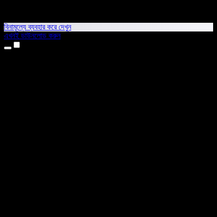
বিনামূল্যে ব্যবহার করে দেখুন
এখনই ডাউনলোড করুন
প্রোডাক্ট
টেক্সট টু স্পিচ
আইফোন ও আইপ্যাড অ্যাপ
অ্যান্ড্রয়েড অ্যাপ
ক্রোম এক্সটেনশন
এজ এক্সটেনশন
ওয়েব অ্যাপ
ম্যাক অ্যাপ
উইন্ডোজ অ্যাপ
এআই ভয়েস জেনারেটর