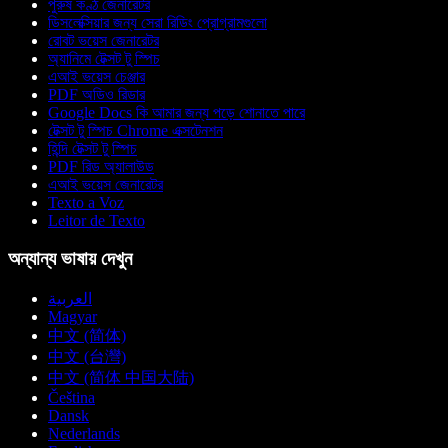
পুরুষ কণ্ঠ জেনারেটর
ডিসলেক্সিয়ার জন্য সেরা রিডিং প্রোগ্রামগুলো
রোবট ভয়েস জেনারেটর
অ্যানিমে টেক্সট টু স্পিচ
এআই ভয়েস চেঞ্জার
PDF অডিও রিডার
Google Docs কি আমার জন্য পড়ে শোনাতে পারে
টেক্সট টু স্পিচ Chrome এক্সটেনশন
হিন্দি টেক্সট টু স্পিচ
PDF রিড অ্যালাউড
এআই ভয়েস জেনারেটর
Texto a Voz
Leitor de Texto
অন্যান্য ভাষায় দেখুন
العربية
Magyar
中文 (简体)
中文 (台灣)
中文 (简体 中国大陆)
Čeština
Dansk
Nederlands