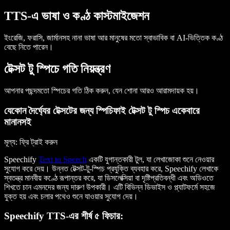
TTS-এ ভাষা ও কণ্ঠ কাস্টমাইজেশন
ইংরেজি, ফরাসি, জার্মানসহ নানা ভাষা আর মানুষের মতো স্বাভাবিক বা AI-ভিত্তিক কণ্ঠ
বেছে নিতে পারেন।
টেক্সট টু স্পিচে গতি নিয়ন্ত্রণ
আপনার পছন্দমতো স্পিচের গতি ঠিক করুন, যেন শোনা আরও আরামদায়ক হয়।
যেকোন দৈর্ঘ্যের টেক্সটের জন্য স্পিচিফাই টেক্সট টু স্পিচ একেবারে
মানানসই
মূল্য
: ফ্রি ট্রাই করুন
Speechify
Text to Speech
একটি যুগান্তকারী টুল, যা লেখাজোকা শুনে নেওয়ার
সুযোগ করে দেয়। উন্নত টেক্সট-টু-স্পিচ প্রযুক্তি ব্যবহার করে, Speechify লেখাকে
স্বতন্ত্র মানবীয় কণ্ঠে রূপান্তর করে, যা ডিসলেক্সিয়া বা দৃষ্টিপ্রতিবন্ধী এবং অডিওতে
শিখতে চান এমনদের জন্য দারুণ উপকারী। এটি বিভিন্ন ডিভাইস ও প্ল্যাটফর্মে সহজে
যুক্ত হয় এবং চলার পথেও শুনে যাওয়ার সুযোগ দেয়।
Speechify TTS-এর শীর্ষ ৫ ফিচার: