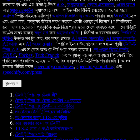
ভরসাযোগ্য এবং এর টেক্সট-টু-স্পিচ
iOS
,
অ্যান্ড্রয়েড
,
ক্রোম এক্সটেনশন
,
ওয়েব অ্যাপ
আর
ম্যাক ডেস্কটপ
অ্যাপসে ৫ লক্ষ+ ফাইভ-স্টার রিভিউ পেয়েছে। ২০২৫ সালে
অ্যাপল
স্পিচিফাই-কে মর্যাদাপূর্ণ
অ্যাপল ডিজাইন অ্যাওয়ার্ড
প্রদান করে
WWDC
-তে
এবং একে বলে, “মানুষের জীবনে দারুণ সহায়ক একটি গুরুত্বপূর্ণ রিসোর্স।” স্পিচিফাই
৬০+ ভাষায় ১,০০০+ প্রাকৃতিক কণ্ঠ নিয়ে প্রায় ২০০ দেশে ব্যবহৃত হচ্ছে। সেলিব্রিটি
কণ্ঠের মধ্যে রয়েছে
স্নুপ ডগ
আর
গুইনেথ পেল্ট্রো
। নির্মাতা ও ব্যবসার জন্য
স্পিচিফাই
স্টুডিও
উন্নত সব টুল দেয়, যার মধ্যে রয়েছে
AI ভয়েস জেনারেটর
,
AI ভয়েস ক্লোনিং
,
AI ডাবিং
আর
AI ভয়েস চেঞ্জার
। স্পিচিফাই-এর উচ্চমানের এবং খরচ-সাশ্রয়ী
টেক্সট-টু-
স্পিচ API
-এর মাধ্যমে অসংখ্য শীর্ষ পণ্য সম্ভব হয়েছে।
দ্য ওয়াল স্ট্রিট জার্নাল
,
CNBC
,
Forbes
,
TechCrunch
এবং অন্যান্য বড় সংবাদমাধ্যমে স্পিচিফাই নিয়ে
প্রতিবেদন প্রকাশিত হয়েছে; এটি বিশ্বের সর্ববৃহৎ টেক্সট-টু-স্পিচ প্রদানকারী। আরও
জানতে ভিজিট করুন
speechify.com/news
,
speechify.com/blog
এবং
speechify.com/press
।
সূচিপত্র
টেক্সট টু স্পিচ লং টেক্সট কী?
টেক্সট টু স্পিচ লং টেক্সট-এর শীর্ষ ১০ ব্যবহার
টেক্সট টু স্পিচ লং টেক্সট-এর কার্যকারিতা
লং টেক্সটে টেক্সট টু স্পিচের কার্যকারিতা
লং টেক্সটের জন্য TTS-এর সুবিধা
কারা ব্যবহার করেন লং টেক্সট?
TTS-এ ভাষা ও কণ্ঠ কাস্টমাইজেশন
টেক্সট টু স্পিচে গতি নিয়ন্ত্রণ
যেকোন দৈর্ঘ্যের টেক্সটের জন্য স্পিচিফাই টেক্সট টু স্পিচ একেবারে