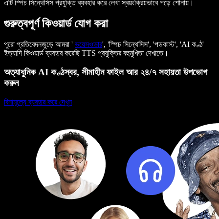
এটি স্পিচ সিন্থেসিস প্রযুক্তি ব্যবহার করে লেখা স্বয়ংক্রিয়ভাবে পড়ে শোনায়।
গুরুত্বপূর্ণ কিওয়ার্ড যোগ করা
পুরো প্রতিবেদনজুড়ে আমরা '
ভয়েসওভার
', 'স্পিচ সিন্থেসিস', 'পডকাস্ট', 'AI কণ্ঠ'
ইত্যাদি কিওয়ার্ড ব্যবহার করেছি TTS প্রযুক্তির বহুমুখিতা দেখাতে।
অত্যাধুনিক AI কণ্ঠস্বর, সীমাহীন ফাইল আর ২৪/৭ সহায়তা উপভোগ
করুন
বিনামূল্যে ব্যবহার করে দেখুন