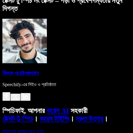
টেক্সট টু স্পিচ লং টেক্সট – পড়া ও প্রবেশগম্যতায় নতুন
দিগন্ত
ক্লিফ ওয়েইৎজম্যান
Speechify-এর সিইও ও প্রতিষ্ঠাতা
স্পিচিফাই, আপনার
ভয়েস AI
সহকারী
টেক্সট-টু-স্পিচ
।
ভয়েস টাইপিং
।
দ্রুত উত্তর
।
বিনামূল্যে ব্যবহার করে দেখুন