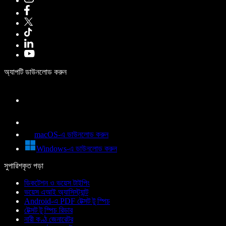
অ্যাপটি ডাউনলোড করুন
macOS-এ ডাউনলোড করুন
Windows-এ ডাউনলোড করুন
সুপারিশকৃত পড়া
ডিকটেশন ও ভয়েস টাইপিং
ভয়েস এআই অ্যাসিস্ট্যান্ট
Android-এ PDF টেক্সট টু স্পিচ
টেক্সট টু স্পিচ রিডার
নারী কণ্ঠ জেনারেটর