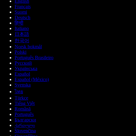
English
Français
Suomi
Deutsch
हिन्दी
Italiano
日本語
한국어
Norsk bokmål
Polski
Português Brasileiro
Русский
Українська
Español
Español (México)
Svenska
ไทย
Türkçe
Tiếng Việt
Română
Português
Български
ქართული
Slovenčina