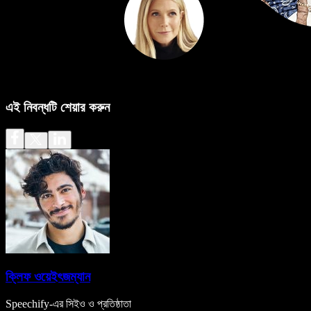
এই নিবন্ধটি শেয়ার করুন
ক্লিফ ওয়েইৎজম্যান
Speechify-এর সিইও ও প্রতিষ্ঠাতা