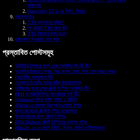
মানানসই
Speechify TTS-এর শীর্ষ ৫ ফিচার:
প্রশ্নোত্তর
TTS ব্যবহারের সুবিধা?
লং টেক্সটে TTS মানে কী?
TTS কিভাবে কাজ করে?
গুরুত্বপূর্ণ কিওয়ার্ড যোগ করা
প্রস্তাবিত পোস্টসমূহ
অটিস্টিক শিশুদের জন্য সেরা প্রযুক্তি টুল কী কী?
অনলাইন উচ্চারণ শেখার সেরা অ্যাপ: ভাষা শেখা হোক আরও সহজ
ফোনেটিক অক্ষরমালা কী?
যেকোনো ইংরেজি শব্দের সঠিক উচ্চারণ শিখুন
অটিজমের জন্য সেরা টেক্সট টু স্পিচ প্রযুক্তি কী?
PFH বা পার ফিনিশড আওয়ারের অর্থ কী?
Animaker নিয়ে পূর্ণাঙ্গ গাইড ও রিভিউ
iPhone-এ মেসেজ উচ্চস্বরে শোনার উপায়
বাস্তবের মতো টেক্সট-টু-স্পিচ ভয়েসসমূহ
ইনস্টাগ্রামের জন্য টেক্সট টু স্পিচ
IBM Watson টেক্সট টু স্পিচের চূড়ান্ত গাইড
Play.ht: ২০২৪ সালে রিভিউ, ফিচার, সুবিধা ও সীমাবদ্ধতা