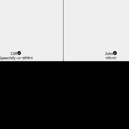
Cliff
John
Speechify-এর প্রতিষ্ঠাতা
অভিনেতা