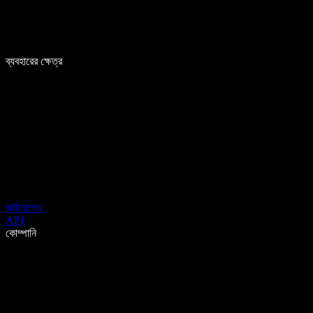
ব্যবহারের ক্ষেত্র
ডাউনলোড
API
কোম্পানি