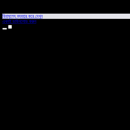
বিনামূল্যে ব্যবহার করে দেখুন
এখনই ডাউনলোড করুন
প্রোডাক্ট
টেক্সট টু স্পিচ
আইফোন ও আইপ্যাড অ্যাপ
অ্যান্ড্রয়েড অ্যাপ
ক্রোম এক্সটেনশন
এজ এক্সটেনশন
ওয়েব অ্যাপ
ম্যাক অ্যাপ
উইন্ডোজ অ্যাপ
এআই ভয়েস জেনারেটর