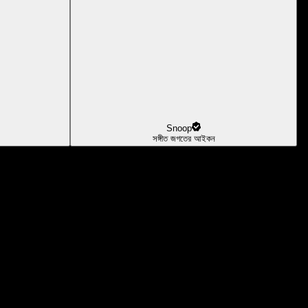
Snoop
সঙ্গীত জগতের আইকন