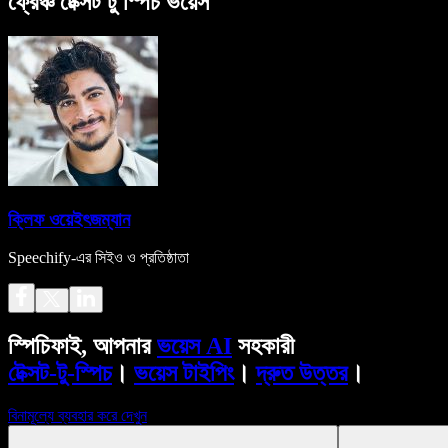
ফ্রেঞ্চ টেক্সট টু স্পিচ ভয়েস
ক্লিফ ওয়েইৎজম্যান
Speechify-এর সিইও ও প্রতিষ্ঠাতা
স্পিচিফাই, আপনার
ভয়েস AI
সহকারী
টেক্সট-টু-স্পিচ
।
ভয়েস টাইপিং
।
দ্রুত উত্তর
।
বিনামূল্যে ব্যবহার করে দেখুন