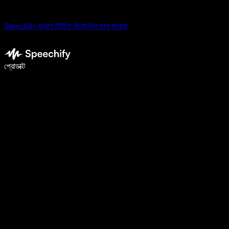
Speechify ভয়েস টাইপিং ডিকটেশন চালু করেছে
ভয়েস টাইপিং দিয়ে ৫ গুণ দ্রুত লিখুন
প্রোডাক্ট
আরও জানুন