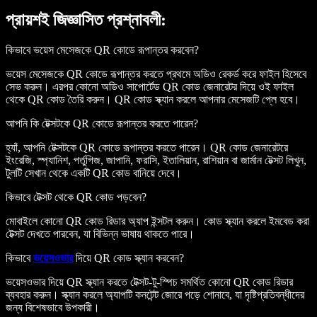
প্রায়শই জিজ্ঞাসিত প্রশ্নাবলী:
কিভাবে ভয়েস মেসেজকে QR কোডে রূপান্তর করবেন?
ভয়েস মেসেজকে QR কোডে রূপান্তর করতে প্রথমে অডিও রেকর্ড করে ফাইল হিসেবে
সেভ করুন। এরপর কোনো অডিও সাপোর্টেড QR কোড জেনারেটর দিয়ে ওই ফাইল
থেকে QR কোড তৈরি করুন। QR কোড স্ক্যান করলে আপনার মেসেজটি প্লে হবে।
আপনি কি টেক্সটকে QR কোডে রূপান্তর করতে পারেন?
হ্যাঁ, আপনি টেক্সটকে QR কোডে রূপান্তর করতে পারেন। QR কোড জেনারেটরে
ইংরেজি, স্প্যানিশ, পর্তুগিজ, জাপানি, ফরাসি, ইতালিয়ান, রাশিয়ান বা জার্মান টেক্সট লিখুন,
টুলটি সেখান থেকে একটি QR কোড বানিয়ে দেবে।
কিভাবে টেক্সট থেকে QR কোড পড়বেন?
মোবাইলে কোনো QR কোড রিডার অ্যাপ ইন্সটল করুন। কোড স্ক্যান করলে ইমবেড করা
টেক্সট দেখতে পারবেন, যা বিভিন্ন ভাষায় থাকতে পারে।
কিভাবে
ভয়েসওভার
দিয়ে QR কোড স্ক্যান করবেন?
ভয়েসওভার দিয়ে QR স্ক্যান করতে টেক্সট-টু-স্পিচ সমর্থিত কোনো QR কোড রিডার
ব্যবহার করুন। স্ক্যান করলে অ্যাপটি কনটেন্ট জোরে পড়ে শোনাবে, যা দৃষ্টিপ্রতিবন্ধীদের
জন্য বিশেষভাবে উপকারী।