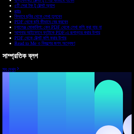
বাস্তবসম্মত টেক্সট টু স্পিচ কীভাবে পাবেন
৫টি সেরা টক টু টেক্সট অ্যাপ
gtts
কিভাবে ছবির থেকে লেখা তুলবেন
PDF থেকে ছবি কীভাবে বের করবেন
চ্যালেঞ্জ মোকাবিলা: কেন PDF থেকে লেখা কপি করা যায় না
আপনার আইফোনে ফটোকে PDF-এ রূপান্তর করার উপায়
PDF থেকে টেক্সট কপি করার উপায়
Read to Me ও বিকল্পের জগৎ অন্বেষণ
সাম্প্রতিক ব্লগ
সব দেখুন