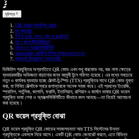
সূচিপত্র
QR ভয়েস প্রযুক্তি বোঝা
মূল ব্যবহার
TTS QR কোড - টুল ও প্ল্যাটফর্ম
ধাপে ধাপে টিউটোরিয়াল
বিতরণ ও অ্যাক্সেসিবিলিটি
Speechify টেক্সট টু স্পিচ ব্যবহার করে দেখুন
প্রায়শই জিজ্ঞাসিত প্রশ্নাবলী:
ডিজিটাল প্রযুক্তির অগ্রগতিতে QR কোড এখন শুধু বারকোড নয়, বরং নানা ক্ষেত্রে
ব্যবহারকারীর অভিজ্ঞতা বাড়ানোর জন্য বহুমুখী টুলে পরিণত হয়েছে। এর মধ্যে সবচেয়ে
নতুন ও কার্যকর ব্যবহার হচ্ছে টেক্সট-টু-স্পিচ (TTS) প্রযুক্তির সাথে QR কোড যুক্ত
করা, যা লিখিত টেক্সটকে স্বরে রূপান্তরকে অনেক সহজ করে। এই প্রবন্ধে ইংরেজি,
স্প্যানিশ, পর্তুগিজ, জাপানি, ফরাসি, ইতালিয়ান, রাশিয়ান ও জার্মান ভাষায় QR ভয়েস
প্রযুক্তি ভাষা শেখা ও অ্যাক্সেসিবিলিটিতে কীভাবে বদল আনছে—তা নিয়েই আলোচনা
করা হয়েছে।
QR ভয়েস প্রযুক্তি বোঝা
QR ভয়েস প্রযুক্তি QR কোডের সহজলভ্যতা আর TTS সিস্টেমের উন্নত
প্রযুক্তিকে একসঙ্গে নিয়ে আসে। একটি QR কোড জেনারেট করলে, এতে বিভিন্ন