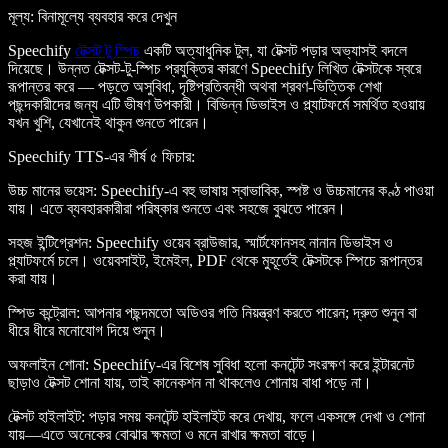
মূল্য
: বিনামূল্যে ব্যবহার করে দেখুন
Speechify
টেক্সট টু স্পিচ
একটি অত্যাধুনিক টুল, যা টেক্সট পড়ার অভ্যাসই বদলে
দিয়েছে। উন্নত টেক্সট-টু-স্পিচ প্রযুক্তির কারণে Speechify লিখিত টেক্সটকে স্বরে
রূপান্তর করে — পড়তে অসুবিধা, দৃষ্টিপ্রতিবন্ধী অথবা শ্রবণ-ভিত্তিক শেখা
পছন্দকারীদের জন্য এটি ভীষণ উপকারী। বিভিন্ন ডিভাইস ও প্ল্যাটফর্মে সমর্থিত হওয়ায়
যখন খুশি, যেখানেই থাকুন শুনতে পারেন।
Speechify TTS-এর শীর্ষ ৫ ফিচার
:
উচ্চ মানের ভয়েস
: Speechify-এ বহু ভাষায় স্বাভাবিক, স্পষ্ট ও উচ্চমানের কণ্ঠ পাওয়া
যায়। এতে ব্যবহারকারীরা পরিষ্কার শুনতে এবং সহজে বুঝতে পারেন।
সহজ ইন্টিগ্রেশন
: Speechify ওয়েব ব্রাউজার, স্মার্টফোনসহ নানান ডিভাইস ও
প্ল্যাটফর্মে চলে। ওয়েবসাইট, ইমেইল, PDF থেকে মুহূর্তেই টেক্সটকে স্পিচে রূপান্তর
করা যায়।
স্পিড কন্ট্রোল
: আপনার পছন্দমতো অডিওর গতি নিয়ন্ত্রণ করতে পারেন; দ্রুত শুনুন বা
ধীরে ধীরে মনোযোগ দিয়ে শুনুন।
অফলাইন শোনা
: Speechify-এর বিশেষ সুবিধা হলো কনটেন্ট সংরক্ষণ করে ইন্টারনেট
ছাড়াও টেক্সট শোনা যায়, তাই কানেকশন না থাকলেও শোনায় বাধা পড়ে না।
টেক্সট হাইলাইট
: পড়ার সময় কনটেন্ট হাইলাইট করে দেখায়, ফলে একসঙ্গে দেখা ও শোনা
যায়—এতে অনেকের বোঝার ক্ষমতা ও মনে রাখার ক্ষমতা বাড়ে।