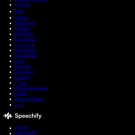
Svenska
ไทย
Türkçe
Tiếng Việt
Română
Português
Български
ქართული
Slovenčina
Slovenščina
Eesti
Hrvatski
Ελληνικά
Lietuvių
עברית
Bahasa Indonesia
Català
Bahasa Melayu
اردو
কুকি পছন্দ
সেবার শর্তাবলী