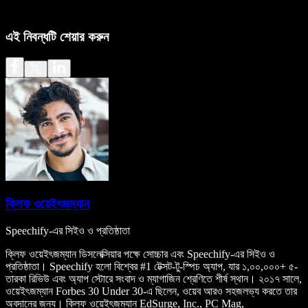
এই নিবন্ধটি শেয়ার করুন
ক্লিফ ওয়েইৎজম্যান
Speechify-এর সিইও ও প্রতিষ্ঠাতা
ক্লিফ ওয়েইৎজম্যান ডিসলেক্সিয়ার পক্ষে সোচ্চার এবং Speechify-এর সিইও ও
প্রতিষ্ঠাতা। Speechify হলো বিশ্বের #1 টেক্সট-টু-স্পিচ অ্যাপ, যার ১,০০,০০০+ ৫-
তারকা রিভিউ এবং অ্যাপ স্টোরে সংবাদ ও ম্যাগাজিন শ্রেণিতে শীর্ষ স্থান। ২০১৭ সালে,
ওয়েইৎজম্যান Forbes 30 Under 30-এ ছিলেন, ওয়েব আরও সহজলভ্য করতে তার
অবদানের জন্য। ক্লিফ ওয়েইৎজম্যান EdSurge, Inc., PC Mag,