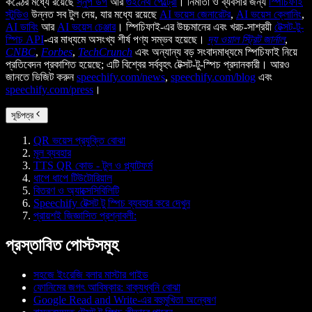
কণ্ঠের মধ্যে রয়েছে
স্নুপ ডগ
আর
গুইনেথ পেল্ট্রো
। নির্মাতা ও ব্যবসার জন্য
স্পিচিফাই
স্টুডিও
উন্নত সব টুল দেয়, যার মধ্যে রয়েছে
AI ভয়েস জেনারেটর
,
AI ভয়েস ক্লোনিং
,
AI ডাবিং
আর
AI ভয়েস চেঞ্জার
। স্পিচিফাই-এর উচ্চমানের এবং খরচ-সাশ্রয়ী
টেক্সট-টু-
স্পিচ API
-এর মাধ্যমে অসংখ্য শীর্ষ পণ্য সম্ভব হয়েছে।
দ্য ওয়াল স্ট্রিট জার্নাল
,
CNBC
,
Forbes
,
TechCrunch
এবং অন্যান্য বড় সংবাদমাধ্যমে স্পিচিফাই নিয়ে
প্রতিবেদন প্রকাশিত হয়েছে; এটি বিশ্বের সর্ববৃহৎ টেক্সট-টু-স্পিচ প্রদানকারী। আরও
জানতে ভিজিট করুন
speechify.com/news
,
speechify.com/blog
এবং
speechify.com/press
।
সূচিপত্র
QR ভয়েস প্রযুক্তি বোঝা
মূল ব্যবহার
TTS QR কোড - টুল ও প্ল্যাটফর্ম
ধাপে ধাপে টিউটোরিয়াল
বিতরণ ও অ্যাক্সেসিবিলিটি
Speechify টেক্সট টু স্পিচ ব্যবহার করে দেখুন
প্রায়শই জিজ্ঞাসিত প্রশ্নাবলী:
প্রস্তাবিত পোস্টসমূহ
সহজে ইংরেজি বলার মাস্টার গাইড
ফোনিমের জগৎ আবিষ্কার: বাক্যধ্বনি বোঝা
Google Read and Write-এর বহুমুখিতা অন্বেষণ