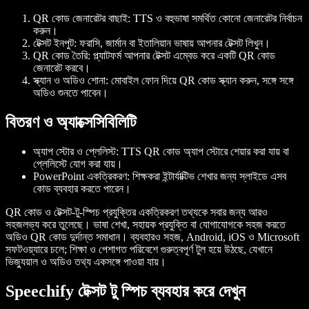
QR কোড জেনারেটর বাছাই
: TTS ও বহুভাষা সমর্থিত কোনো জেনারেটর নির্বাচন
করুন।
টেক্সট ইনপুট
: ফরাসি, জার্মান বা ইতালিয়ান ভাষায় আপনার টেক্সট লিখুন।
QR কোড তৈরি
: প্ল্যাটফর্ম আপনার টেক্সট এম্বেড করে একটি QR কোড
জেনারেট করবে।
স্ক্যান ও অডিও শোনা
: মোবাইল ফোন দিয়ে QR কোড স্ক্যান করুন, সঙ্গে সঙ্গে
অডিও শুনতে পাবেন।
বিতরণ ও অ্যাক্সেসিবিলিটি
অ্যাপ স্টোর ও প্লেলিস্ট
: TTS QR কোড অ্যাপ স্টোরে শেয়ার করা যায় বা
প্লেলিস্টে যোগ করা যায়।
PowerPoint একত্রিকরণ
: শিক্ষকরা ইন্টার্যাক্টিভ শেখার জন্য স্লাইডে এসব
কোড ব্যবহার করতে পারেন।
QR কোড ও টেক্সট-টু-স্পিচ প্রযুক্তির একত্রিকরণ তথ্যকে সবার জন্য আরও
সহজলভ্য করে তুলেছে। ভাষা শেখা, সহায়ক প্রযুক্তি বা যোগাযোগকে সহজ করতে
অডিও QR কোড দুর্দান্ত সমাধান। ব্যবহারও সহজ, Android, iOS ও Microsoft
সফটওয়্যারে চলে; শিক্ষা ও পেশাগত পরিবেশে গুরুত্বপূর্ণ টুল হয়ে উঠছে, যেখানে
ভিজ্যুয়াল ও অডিও তথ্য একসঙ্গে পাওয়া যায়।
Speechify টেক্সট টু স্পিচ ব্যবহার করে দেখুন