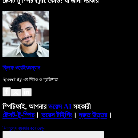
টেক্সট টু স্পিচ QR কোড: যা জানা দরকার
ক্লিফ ওয়েইৎজম্যান
Speechify-এর সিইও ও প্রতিষ্ঠাতা
স্পিচিফাই, আপনার
ভয়েস AI
সহকারী
টেক্সট-টু-স্পিচ
।
ভয়েস টাইপিং
।
দ্রুত উত্তর
।
বিনামূল্যে ব্যবহার করে দেখুন