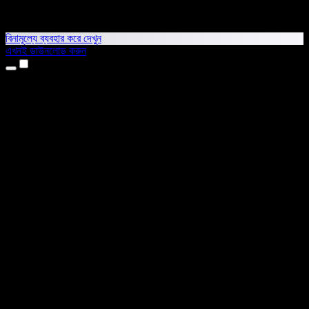
বিনামূল্যে ব্যবহার করে দেখুন
এখনই ডাউনলোড করুন
প্রোডাক্ট
টেক্সট টু স্পিচ
আইফোন ও আইপ্যাড অ্যাপ
অ্যান্ড্রয়েড অ্যাপ
ক্রোম এক্সটেনশন
এজ এক্সটেনশন
ওয়েব অ্যাপ
ম্যাক অ্যাপ
উইন্ডোজ অ্যাপ
এআই ভয়েস জেনারেটর