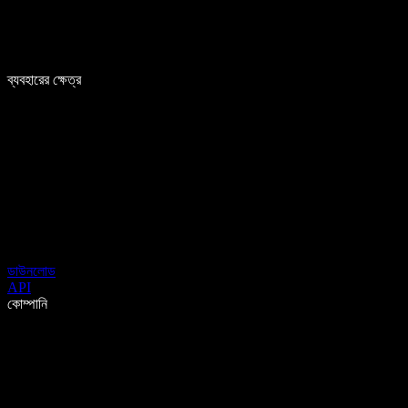
ব্যবহারের ক্ষেত্র
ডাউনলোড
API
কোম্পানি