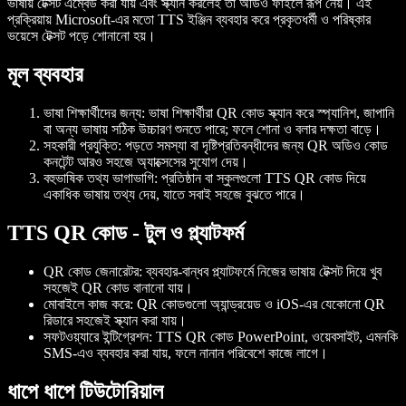
ভাষায় টেক্সট এম্বেড করা যায় এবং স্ক্যান করলেই তা অডিও ফাইলে রূপ নেয়। এই
প্রক্রিয়ায় Microsoft-এর মতো TTS ইঞ্জিন ব্যবহার করে প্রকৃতধর্মী ও পরিষ্কার
ভয়েসে টেক্সট পড়ে শোনানো হয়।
মূল ব্যবহার
ভাষা শিক্ষার্থীদের জন্য
: ভাষা শিক্ষার্থীরা QR কোড স্ক্যান করে স্প্যানিশ, জাপানি
বা অন্য ভাষায় সঠিক উচ্চারণ শুনতে পারে; ফলে শোনা ও বলার দক্ষতা বাড়ে।
সহকারী প্রযুক্তি
: পড়তে সমস্যা বা দৃষ্টিপ্রতিবন্ধীদের জন্য QR অডিও কোড
কনটেন্ট আরও সহজে অ্যাক্সেসের সুযোগ দেয়।
বহুভাষিক তথ্য ভাগাভাগি
: প্রতিষ্ঠান বা স্কুলগুলো TTS QR কোড দিয়ে
একাধিক ভাষায় তথ্য দেয়, যাতে সবাই সহজে বুঝতে পারে।
TTS QR কোড - টুল ও প্ল্যাটফর্ম
QR কোড জেনারেটর
: ব্যবহার-বান্ধব প্ল্যাটফর্মে নিজের ভাষায় টেক্সট দিয়ে খুব
সহজেই QR কোড বানানো যায়।
মোবাইলে কাজ করে
: QR কোডগুলো অ্যান্ড্রয়েড ও iOS-এর যেকোনো QR
রিডারে সহজেই স্ক্যান করা যায়।
সফটওয়্যারে ইন্টিগ্রেশন
: TTS QR কোড PowerPoint, ওয়েবসাইট, এমনকি
SMS-এও ব্যবহার করা যায়, ফলে নানান পরিবেশে কাজে লাগে।
ধাপে ধাপে টিউটোরিয়াল