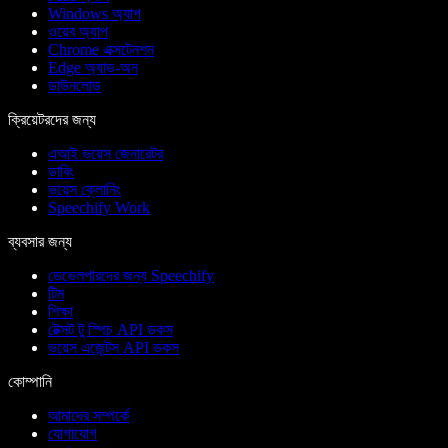
Windows অ্যাপ
ওয়েব অ্যাপ
Chrome এক্সটেনশন
Edge অ্যাড-অন
ডাউনলোড
ক্রিয়েটরদের জন্য
এআই ভয়েস জেনারেটর
ডাবিং
ভয়েস ক্লোনিং
Speechify Work
ব্যবসার জন্য
ডেভেলপারদের জন্য Speechify
টিম
শিক্ষা
টেক্সট টু স্পিচ API ডকস
ভয়েস এজেন্টস API ডকস
কোম্পানি
আমাদের সম্পর্কে
যোগাযোগ