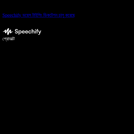
Speechify ভয়েস টাইপিং ডিকটেশন চালু করেছে
ভয়েস টাইপিং দিয়ে ৫ গুণ দ্রুত লিখুন
প্রোডাক্ট
আরও জানুন