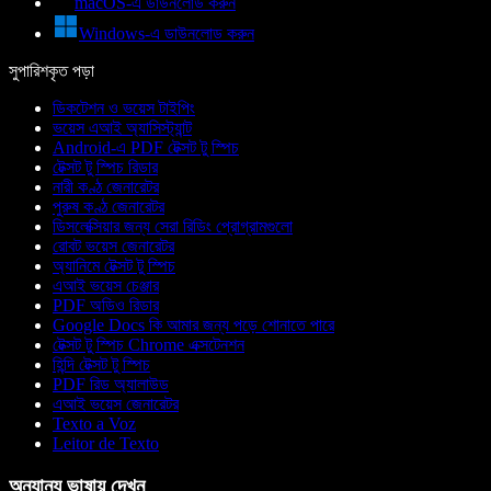
macOS-এ ডাউনলোড করুন
Windows-এ ডাউনলোড করুন
সুপারিশকৃত পড়া
ডিকটেশন ও ভয়েস টাইপিং
ভয়েস এআই অ্যাসিস্ট্যান্ট
Android-এ PDF টেক্সট টু স্পিচ
টেক্সট টু স্পিচ রিডার
নারী কণ্ঠ জেনারেটর
পুরুষ কণ্ঠ জেনারেটর
ডিসলেক্সিয়ার জন্য সেরা রিডিং প্রোগ্রামগুলো
রোবট ভয়েস জেনারেটর
অ্যানিমে টেক্সট টু স্পিচ
এআই ভয়েস চেঞ্জার
PDF অডিও রিডার
Google Docs কি আমার জন্য পড়ে শোনাতে পারে
টেক্সট টু স্পিচ Chrome এক্সটেনশন
হিন্দি টেক্সট টু স্পিচ
PDF রিড অ্যালাউড
এআই ভয়েস জেনারেটর
Texto a Voz
Leitor de Texto
অন্যান্য ভাষায় দেখুন