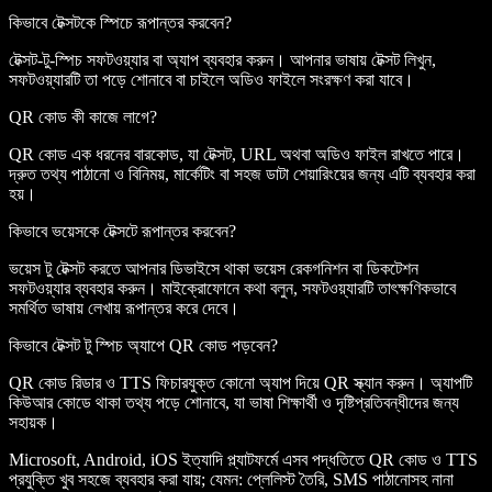
কিভাবে টেক্সটকে স্পিচে রূপান্তর করবেন?
টেক্সট-টু-স্পিচ সফটওয়্যার বা অ্যাপ ব্যবহার করুন। আপনার ভাষায় টেক্সট লিখুন,
সফটওয়্যারটি তা পড়ে শোনাবে বা চাইলে অডিও ফাইলে সংরক্ষণ করা যাবে।
QR কোড কী কাজে লাগে?
QR কোড এক ধরনের বারকোড, যা টেক্সট, URL অথবা অডিও ফাইল রাখতে পারে।
দ্রুত তথ্য পাঠানো ও বিনিময়, মার্কেটিং বা সহজ ডাটা শেয়ারিংয়ের জন্য এটি ব্যবহার করা
হয়।
কিভাবে ভয়েসকে টেক্সটে রূপান্তর করবেন?
ভয়েস টু টেক্সট করতে আপনার ডিভাইসে থাকা ভয়েস রেকগনিশন বা ডিকটেশন
সফটওয়্যার ব্যবহার করুন। মাইক্রোফোনে কথা বলুন, সফটওয়্যারটি তাৎক্ষণিকভাবে
সমর্থিত ভাষায় লেখায় রূপান্তর করে দেবে।
কিভাবে টেক্সট টু স্পিচ অ্যাপে QR কোড পড়বেন?
QR কোড রিডার ও TTS ফিচারযুক্ত কোনো অ্যাপ দিয়ে QR স্ক্যান করুন। অ্যাপটি
কিউআর কোডে থাকা তথ্য পড়ে শোনাবে, যা ভাষা শিক্ষার্থী ও দৃষ্টিপ্রতিবন্ধীদের জন্য
সহায়ক।
Microsoft, Android, iOS ইত্যাদি প্ল্যাটফর্মে এসব পদ্ধতিতে QR কোড ও TTS
প্রযুক্তি খুব সহজে ব্যবহার করা যায়; যেমন: প্লেলিস্ট তৈরি, SMS পাঠানোসহ নানা