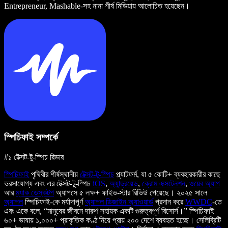
Entrepreneur, Mashable-সহ নানা শীর্ষ মিডিয়ায় আলোচিত হয়েছেন।
স্পিচিফাই সম্পর্কে
#১ টেক্সট-টু-স্পিচ রিডার
স্পিচিফাই
পৃথিবীর শীর্ষস্থানীয়
টেক্সট-টু-স্পিচ
প্ল্যাটফর্ম, যা ৫ কোটি+ ব্যবহারকারীর কাছে
ভরসাযোগ্য এবং এর টেক্সট-টু-স্পিচ
iOS
,
অ্যান্ড্রয়েড
,
ক্রোম এক্সটেনশন
,
ওয়েব অ্যাপ
আর
ম্যাক ডেস্কটপ
অ্যাপসে ৫ লক্ষ+ ফাইভ-স্টার রিভিউ পেয়েছে। ২০২৫ সালে
অ্যাপল
স্পিচিফাই-কে মর্যাদাপূর্ণ
অ্যাপল ডিজাইন অ্যাওয়ার্ড
প্রদান করে
WWDC
-তে
এবং একে বলে, “মানুষের জীবনে দারুণ সহায়ক একটি গুরুত্বপূর্ণ রিসোর্স।” স্পিচিফাই
৬০+ ভাষায় ১,০০০+ প্রাকৃতিক কণ্ঠ নিয়ে প্রায় ২০০ দেশে ব্যবহৃত হচ্ছে। সেলিব্রিটি