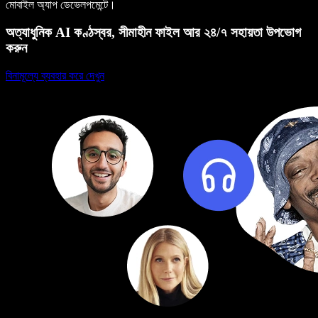
মোবাইল অ্যাপ ডেভেলপমেন্টে।
অত্যাধুনিক AI কণ্ঠস্বর, সীমাহীন ফাইল আর ২৪/৭ সহায়তা উপভোগ
করুন
বিনামূল্যে ব্যবহার করে দেখুন