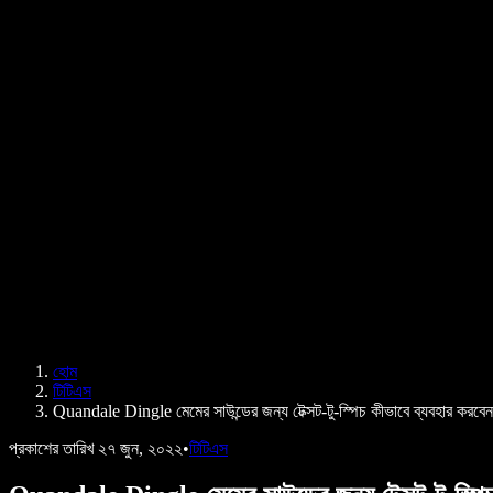
PDF কীভাবে পড়ে শোনাবেন
ক্যারিয়ার
টেক্সট টু স্পিচ গুগল
হেল্প সেন্টার
PDF টু অডিও কনভার্টার
মূল্য নির্ধারণ
এআই ভয়েস জেনারেটর
ব্যবহারকারীদের গল্প
গুগল ডক্স পড়ে শোনান
B2B কেস স্টাডি
এআই ভয়েস চেঞ্জার
রিভিউ
যেসব অ্যাপ টেক্সট পড়ে শোনায়
প্রেস
আমাকে পড়ে শোনান
টেক্সট টু স্পিচ রিডার
এন্টারপ্রাইজ
এন্টারপ্রাইজ ও EDU-এর জন্য স্পিচিফাই
অ্যাক্সেস টু ওয়ার্কের জন্য স্পিচিফাই
DSA-এর জন্য স্পিচিফাই
SIMBA ভয়েস এজেন্ট
হোম
ডেভেলপারদের জন্য স্পিচিফাই
টিটিএস
Quandale Dingle মেমের সাউন্ডের জন্য টেক্সট-টু-স্পিচ কীভাবে ব্যবহার করবেন
প্রকাশের তারিখ
২৭ জুন, ২০২২
•
টিটিএস