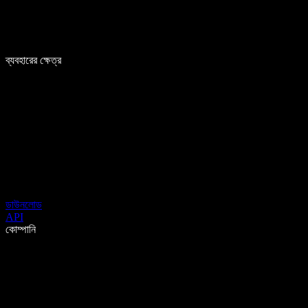
ব্যবহারের ক্ষেত্র
ডাউনলোড
API
কোম্পানি