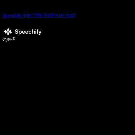
Speechify ভয়েস টাইপিং ডিকটেশন চালু করেছে
ভয়েস টাইপিং দিয়ে ৫ গুণ দ্রুত লিখুন
প্রোডাক্ট
আরও জানুন