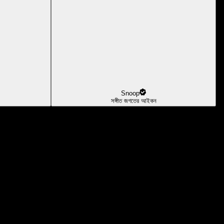
Snoop
সঙ্গীত জগতের আইকন