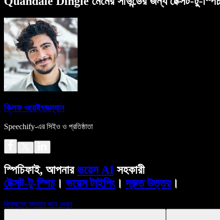
Quandale Dingle মেমের সাউন্ডের জন্য টেক্সট-টু-স্পিচ
ক্লিফ ওয়েইৎজম্যান
Speechify-এর সিইও ও প্রতিষ্ঠাতা
স্পিচিফাই, আপনার
ভয়েস AI
সহকারী
টেক্সট-টু-স্পিচ
।
ভয়েস টাইপিং
।
দ্রুত উত্তর
।
বিনামূল্যে ব্যবহার করে দেখুন