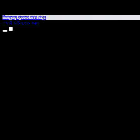
বিনামূল্যে ব্যবহার করে দেখুন
এখনই ডাউনলোড করুন
প্রোডাক্ট
টেক্সট টু স্পিচ
আইফোন ও আইপ্যাড অ্যাপ
অ্যান্ড্রয়েড অ্যাপ
ক্রোম এক্সটেনশন
এজ এক্সটেনশন
ওয়েব অ্যাপ
ম্যাক অ্যাপ
উইন্ডোজ অ্যাপ
এআই ভয়েস জেনারেটর