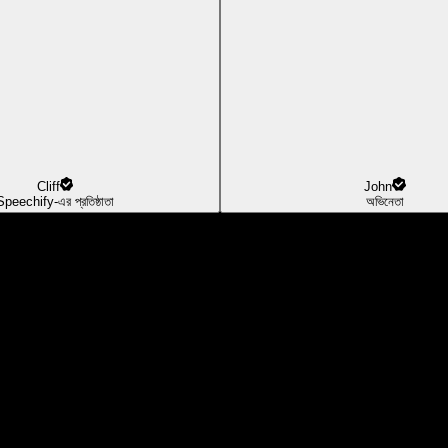
Cliff
John
Speechify-এর প্রতিষ্ঠাতা
অভিনেতা