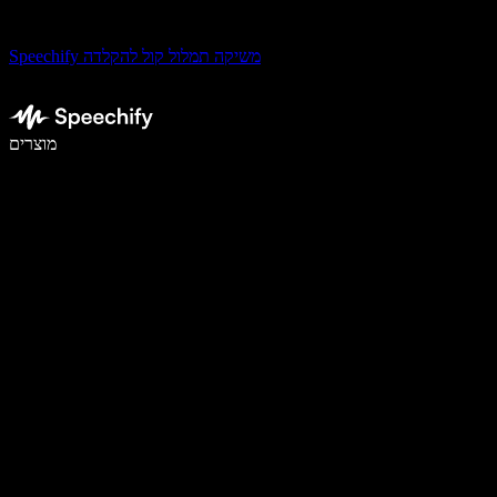
Speechify משיקה תמלול קול להקלדה
לכתוב פי 5 מהר יותר עם הכתבה קולית
מוצרים
למידע נוסף