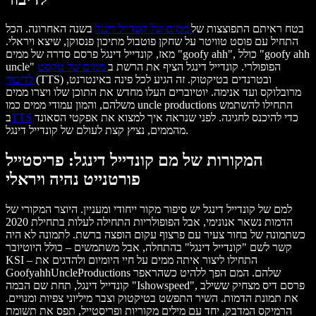
בטח ראיתם התפוצצות של
ממים של קונדייל דינגל
בשנה האחרונה. הכל
התחיל עם פוסט טוויטר על שחקן פוטבול מתיכון פנסוקן, שיצא ויראלי.
מאז, קונדייל דינגל פרסם סדרה של ממים "goofy ahh", כולל "goofy ahh
uncle" הפופולרי. קונדייל דינגל הציף את הרשת ב
ממים של טקסט
(TTS) ובטרנדים בטיקטוק. זה הגיע לכל פינה באינטרנט,
לדיבור
מרובלוקס ועד אנימה. יוטיוברים העלו מחדש את התוכן שלו ויצרו ממים
משלהם, והמון עמודי ממים כמו uncle productions התחילו להשתמש
כדי להיכנס לחגיגה. לפני שנראה איך למצוא את אפקטי הסאונד
TTS
ב
מהממים, נציץ קצת לעולם של קונדייל דינגל.
המקורות של מם קונדייל דינגל: פריסטייל
פורטנייט נהיה ויראלי
למם של קונדייל דינגל יש סיפור מקור ייחודי ומעניין. היוצר המקורי של
הדמות נשאר אנונימי, אבל הפופולריות התחילה לעלות בתחילת 2020
כשתמונה של בחור צעיר עם פרצוף עקום הופצה ברשת. לתמונה לא היה
קשר לשם "קונדייל דינגל" בהתחלה, אבל משתמשים – כולל היוטיובר
KSI – התחילו ליצור איתה ממים על חיי היומיום ולהדגים את
GoofyahhUncleProductions שלהם. המם הפך ללהיט כשהראפר
קונדייל דינגל, תחת שם הבמה "Ishowspeed", פרסם דיס מצחיק ששילב
את תמונת הדמות. השיר התפשט בטיקטוק וצבר מיליוני צפיות ומנויים.
הרמיקס המדבק, יחד עם מילים מקוריות ופריסטייל, תפס את תשומת