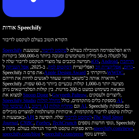
אודות Speechify
הקורא הטוב בעולם לטקסט לדיבור
היא הפלטפורמה המובילה בעולם ל
טקסט לדיבור
, שנשענת
Speechify
על למעלה מ-50 מיליון משתמשים ומגובה ביותר מ-500,000 ביקורות
הרחבת
,
Android
,
iOS
חמישה כוכבים על מוצרי הטקסט לדיבור שלה ל-
כרום
,
אפליקציית ווב
ואפליקציית
דסקטופ למק
. ב-2025,
אפל העניקה
ל-
,
WWDC
היוקרתי ב-
Apple Design Award
Speechify את פרס ה-
ותיארה אותה כ"משאב חיוני שעוזר לאנשים לחיות את חייהם."
Speechify מציעה יותר מ-1,000 קולות טבעיים ביותר מ-60 שפות,
ונמצאת בשימוש כמעט ב-200 מדינות. בין קולות הסלבריטאים ניתן
. ליוצרים ולעסקים,
Gwyneth Paltrow
ו-
Snoop Dogg
למצוא את
,
מחולל קולות AI
מספקת כלים מתקדמים, כולל
Speechify Studio
. Speechify גם מספקת
מחליף קולות AI
וגם
דיבוב AI
,
שיבוטי קול AI
יכולות טקסט לדיבור מתקדמות, איכותיות ומשתלמות למוצרים מובילים
The Wall Street
שלה. הופיעה ב-
API לטקסט לדיבור
באמצעות ה-
וגופי חדשות נוספים, Speechify
TechCrunch
,
Forbes
,
CNBC
,
Journal
,
speechify.com/news
היא ספקית טקסט לדיבור הגדולה בעולם. בקרו ב-
למידע נוסף.
speechify.com/press
ו-
speechify.com/blog