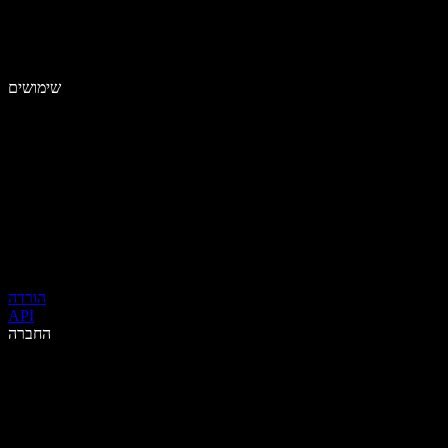
שימושים
הורדה
API
החברה