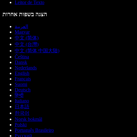
Leitor de Texto
הצגה בשפות אחרות
العربية
Magyar
中文 (简体)
中文 (台灣)
中文 (简体 中国大陆)
Čeština
Dansk
Nederlands
English
Français
Suomi
Deutsch
हिन्दी
Italiano
日本語
한국어
Norsk bokmål
Polski
Português Brasileiro
Русский