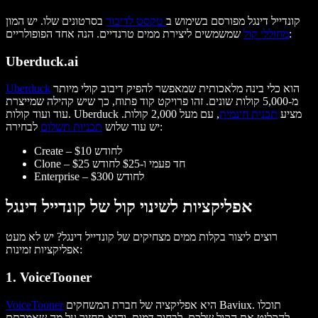
קונדייל דינגל מפורסם בשימוש ב
טקסט לדיבור
בסרטונים שלו. יש המון
שמשמשים ליצירת ממים טרנדיים. הנה אחד הפופולריים:
מחוללי קול
Uberduck.ai
הוא כלי בינה מלאכותית שמאפשר להפיק דיבוב קולי מיותר
Uberduck
מ-5,000 קולות שונים. זהו פרויקט קוד פתוח, כך שיש קהילה שמייצרת
עוד ועוד קולות. Uberduck מציע
תכנית חינמית
, עם מעל 2,000 קולות.
לבחירה:
יש עוד שלוש
תכניות תשלום
Create – $10 לחודש
Clone – $25 חד פעמי ו-$25 לחודש
Enterprise – $300 לחודש
אפליקציות לשינוי קול של קונדייל דינגל
רוצים ליצור בקלות ממים מצחיקים של קונדייל דינגל? יש לא מעט
אפליקציות זמינות:
1. VoiceTooner
היא אפליקציה של חברת המשחקים Baviux. תוכלו
VoiceTooner
להקליט את הקול שלכם, לבחור דמות, והיא תחזור על מה שאמרתם