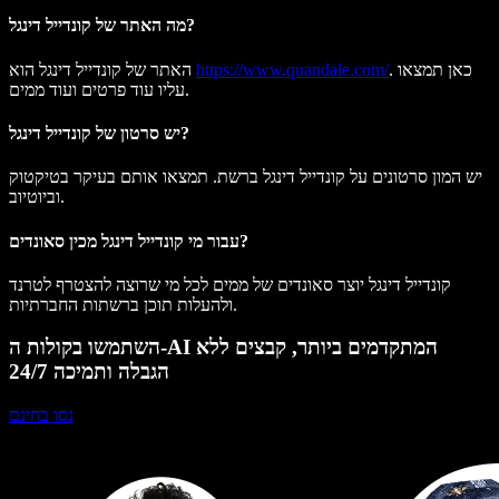
מה האתר של קונדייל דינגל?
. כאן תמצאו
https://www.quandale.com/
האתר של קונדייל דינגל הוא
עליו עוד פרטים ועוד ממים.
יש סרטון של קונדייל דינגל?
יש המון סרטונים על קונדייל דינגל ברשת. תמצאו אותם בעיקר בטיקטוק
וביוטיוב.
עבור מי קונדייל דינגל מכין סאונדים?
קונדייל דינגל יוצר סאונדים של ממים לכל מי שרוצה להצטרף לטרנד
ולהעלות תוכן ברשתות החברתיות.
השתמשו בקולות ה-AI המתקדמים ביותר, קבצים ללא
הגבלה ותמיכה 24/7
נסו בחינם