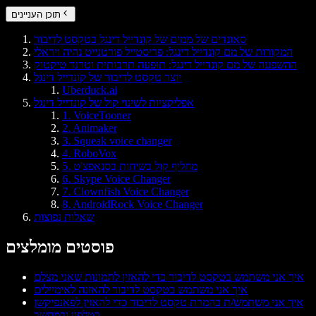
תוכן העניינים
סאונדים של ממים של קונדייל דינגל בטקסט לדיבור
המקורות של מם קונדייל דינגל: פריסטייל פורטנייט נהיה ויראלי
ההשפעה של מם קונדייל דינגל: תופעה תרבותית וטרנד טיקטוק
יוצר טקסט לדיבור של קונדייל דינגל
Uberduck.ai
אפליקציות לשינוי קול של קונדייל דינגל
1. VoiceTooner
2. Animaker
3. Squeak voice changer
4. RoboVox
5. מחליף קול בשיחות בסנאפצ'ט
6. Skype Voice Changer
7. Clownfish Voice Changer
8. AndroidRock Voice Changer
שאלות נפוצות
פוסטים מומלצים
איך אני משתמש בטקסט לדיבור כדי להאזין לתמונות שאני מצלם
איך אני משתמש בטקסט לדיבור להאזנה לאימיילים
איך אני משתמש/ת בהמרת טקסט לדיבור כדי להאזין לפאנפיקשן
בטלפון ובמחשב