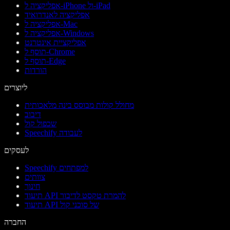
אפליקציה ל-iPhone ול-iPad
אפליקציה לאנדרואיד
אפליקציה ל-Mac
אפליקציה ל-Windows
אפליקציית אינטרנט
תוסף ל-Chrome
תוסף ל-Edge
הורדות
ליוצרים
מחולל קולות מבוסס בינה מלאכותית
דיבוב
שכפול קול
Speechify לעבודה
לעסקים
Speechify למפתחים
צוותים
חינוך
תיעוד API להמרת טקסט לדיבור
תיעוד API של סוכני קול
החברה