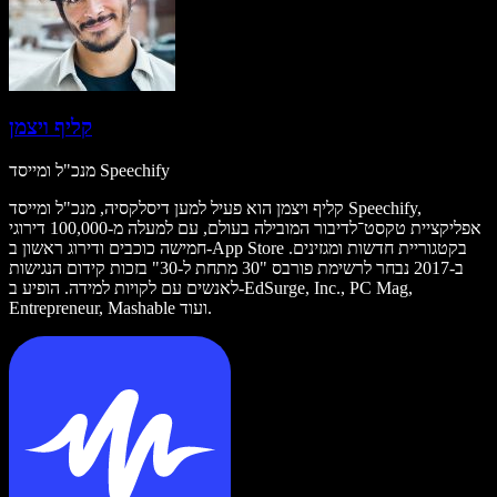
קליף ויצמן
מנכ"ל ומייסד Speechify
קליף ויצמן הוא פעיל למען דיסלקסיה, מנכ"ל ומייסד Speechify,
אפליקציית טקסט־לדיבור המובילה בעולם, עם למעלה מ-100,000 דירוגי
חמישה כוכבים ודירוג ראשון ב-App Store בקטגוריית חדשות ומגזינים.
ב-2017 נבחר לרשימת פורבס "30 מתחת ל-30" בזכות קידום הנגישות
לאנשים עם לקויות למידה. הופיע ב-EdSurge, Inc., PC Mag,
Entrepreneur, Mashable ועוד.