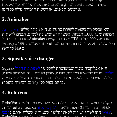
בקולה. האפליקציה חינמית, זמינה בחנויות אנדרואיד ואייפון ומקבלת
עדכונים תכופים, אז רשימת הדמויות גדלה כל הזמן.
2. Animaker
היא אפליקציה פשוטה ליצירת סרטונים. היא מכילה מיליוני
Animaker
תמונות ומעל 1,000 תבניות. אפשר להשתמש בה לממים, תכנים לרשתות
חברתיות ועוד. ל-Animaker יש גם פונקציית TTS עם מעל 200 קולות
ו-50 שפות. תקבלו 5 הורדות קול בחינם, או יותר למנויים בתשלום (מתחיל
ב-$19 לחודש).
3. Squeak voice changer
Squeak היא אפליקציה כיפית שמאפשרת להקליט ו
לשנות את הקול
שלכם
. תוכלו להישמע כמו דוב, רובוט, שדרן ספורט ועוד. הממשק פשוט,
קל לשימוש ואפשר לשלוח את ההקלטות דרך מסרים. האפליקציה זמינה
בחינם בגוגל פליי (יש גם רכישות בתוכה).
4. RoboVox
RoboVox משתמש בטכנולוגיית vocoder – מקליטים ומשנים את הקול.
אפשר לבחור בין 32 קולות שונים ו
לכוון כל אחד
באמצעות סאונדבורד.
.
קבצי WAV
ניתן לשתף ישירות לסאונדקלאוד, לשמור או לשלוח אותם כ
RoboVox חינמית להורדה באפסטור ובגוגל פליי, ויש תשלום על מצבים