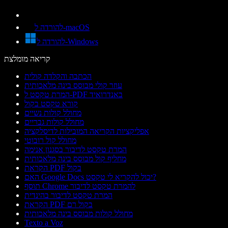
להורדה ל-macOS
להורדה ל-Windows
קריאה מומלצת
הכתבה והקלדה קולית
עוזר קולי מבוסס בינה מלאכותית
המרת טקסט ל-PDF באנדרואיד
קורא טקסט בקול
מחולל קולות נשיים
מחולל קולות גבריים
אפליקציות הקריאה המובילות לדיסלקציה
מחולל קול רובוטי
המרת טקסט לדיבור בסגנון אנימה
מחליף קול מבוסס בינה מלאכותית
הקראת PDF בקול
האם Google Docs יכול להקריא לי טקסט?
תוסף Chrome להמרת טקסט לדיבור
המרת טקסט לדיבור בהינדית
הקראת PDF בקול רם
מחולל קולות מבוסס בינה מלאכותית
Texto a Voz