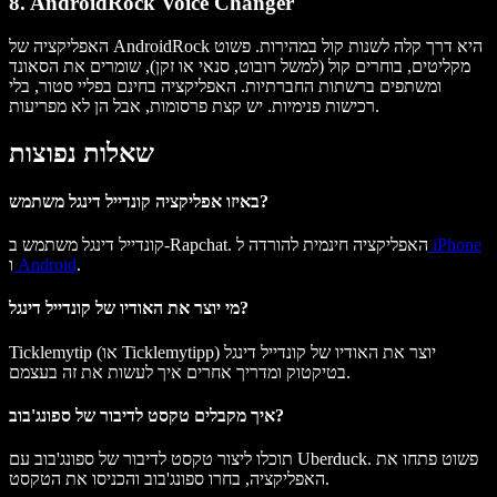
8. AndroidRock Voice Changer
האפליקציה של AndroidRock היא דרך קלה לשנות קול במהירות. פשוט
מקליטים, בוחרים קול (למשל רובוט, סנאי או זקן), שומרים את הסאונד
ומשתפים ברשתות החברתיות. האפליקציה בחינם בפליי סטור, בלי
רכישות פנימיות. יש קצת פרסומות, אבל הן לא מפריעות.
שאלות נפוצות
באיזו אפליקציה קונדייל דינגל משתמש?
iPhone
קונדייל דינגל משתמש ב-Rapchat. האפליקציה חינמית להורדה ל
.
Android
ו
מי יוצר את האודיו של קונדייל דינגל?
Ticklemytip (או Ticklemytipp) יוצר את האודיו של קונדייל דינגל
בטיקטוק ומדריך אחרים איך לעשות את זה בעצמם.
איך מקבלים טקסט לדיבור של ספונג'בוב?
תוכלו ליצור טקסט לדיבור של ספונג'בוב עם Uberduck. פשוט פתחו את
האפליקציה, בחרו ספונג'בוב והכניסו את הטקסט.