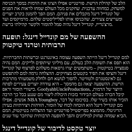
הלב של קהילת הרשת. פורטנייט אפילו הציגו את הדמות במסך הכניסה
למשחק, כמחווה עדכנית. שחקנים מכל העולם שמחו לראות את הפנים
של קונדייל דינגל מקבלים את פניהם. המם הפך להמנון בקרב יוצרים
ומעריצים צעירים, שהכניסו אותו לפלייליסטים שלהם. מרמיקסים ועד
מרצ'נדייז, קונדייל דינגל נהיה סמל להומור ולקשר קהילתי ברשת.
ההשפעה של מם קונדייל דינגל: תופעה
תרבותית וטרנד טיקטוק
למם קונדייל דינגל הייתה השפעה עצומה באינטרנט וברשתות החברתיות.
הוא תפס את תשומת הלב בעולם, עם מיליוני שיתופים ולייקים. המם נהיה
סנסצייה בטיקטוק – משתמשים יצרו גרסאות משלהם לפרצוף של קונדייל
דינגל והציפו את הפיד בקטעים מצחיקים. ההצלחה גרמה למם להתפשט
גם לאינסטגרם ולטוויטר, להפוך לנושא חם ולחלק משמעותי מתרבות
הרשת. ההשפעה יצאה גם מהמסך – היא עודדה יוצרים צעירים לפתח
כישורי הומור וראפ. GoofyahhUncleProductions, היוצר של הדמות,
קיבל הכרה בעולם הבידור בזכות היכולת ליצור מם שנגע בכל כך הרבה
אנשים. אפילו NBA Youngboy הזכיר אותו בשיר שלו. בסיכומו של דבר,
מם קונדייל דינגל הוא הוכחה לכוח של הומור, הזדהות ויצירתיות בעידן
הדיגיטלי. מהמוצא בפריסטייל פורטנייט ועד ההצלחה בטיקטוק, המם
הביא שמחה וצחוק למיליונים והפך לתופעה תרבותית שתיזכר עוד שנים.
יוצר טקסט לדיבור של קונדייל דינגל