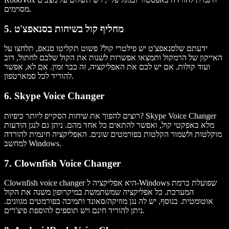
מסוימים.
5. מחליף קול בשיחות בסנאפצ'ט
ידעתם שלסנאפצ'ט יש פילטרי קול? פשוט תקליטו סנאפ, תלחצו על
האייקון של הרמקול ותמצאו אפשרות לשנות את הקול שלכם לחתול, דוב
ועוד קולות. אם יש לכם את האפליקציה, זה כבר זמין. אם לא, אפשר
להוריד לכל סמארטפון.
6. Skype Voice Changer
רוצים להפוך את שיחות הסקייפ ליותר כיפיות? Skype Voice Changer
מלא באפקטי קול, ואפשר להתאים כל אחד מהם. ניתן גם לנגן הודעות
מוקלטות ולשמור הקלטות בפורמטים שונים. האפליקציה חינמית להורדה
למחשב Windows.
7. Clownfish Voice Changer
Clownfish voice changer היא אפליקציה ל-Windows שפועלת ברמת
המערכת. כל אפליקציה שמשתמשת במיקרופון משנה את הקול
אוטומטית. בנוסף, יש לה נגן מוזיקה/סאונד ותמיכה בפורמטים מגוונים.
ניתן להוריד חינם ויש תוספים להוספת פיצ'רים.