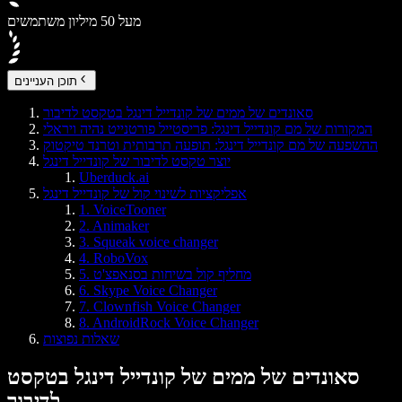
מעל 50 מיליון משתמשים
תוכן העניינים
סאונדים של ממים של קונדייל דינגל בטקסט לדיבור
המקורות של מם קונדייל דינגל: פריסטייל פורטנייט נהיה ויראלי
ההשפעה של מם קונדייל דינגל: תופעה תרבותית וטרנד טיקטוק
יוצר טקסט לדיבור של קונדייל דינגל
Uberduck.ai
אפליקציות לשינוי קול של קונדייל דינגל
1. VoiceTooner
2. Animaker
3. Squeak voice changer
4. RoboVox
5. מחליף קול בשיחות בסנאפצ'ט
6. Skype Voice Changer
7. Clownfish Voice Changer
8. AndroidRock Voice Changer
שאלות נפוצות
סאונדים של ממים של קונדייל דינגל בטקסט
לדיבור