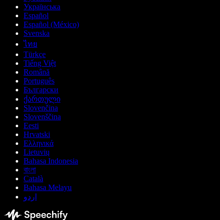
Українська
Español
Español (México)
Svenska
ไทย
Türkçe
Tiếng Việt
Română
Português
Български
ქართული
Slovenčina
Slovenščina
Eesti
Hrvatski
Ελληνικά
Lietuvių
Bahasa Indonesia
বাংলা
Català
Bahasa Melayu
اردو