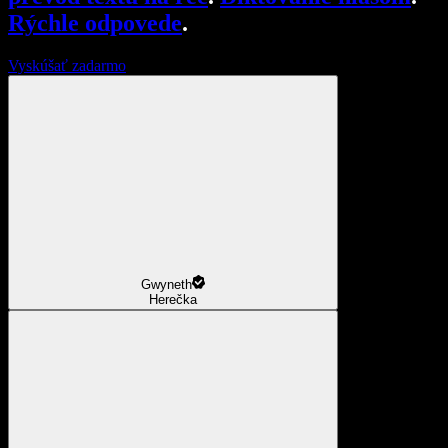
Rýchle odpovede
.
Vyskúšať zadarmo
Gwyneth
Herečka