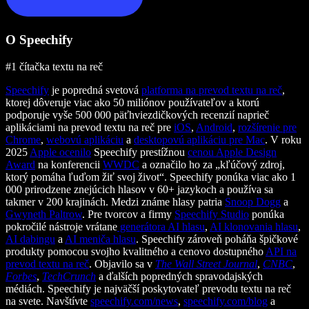
O Speechify
#1 čítačka textu na reč
Speechify
je popredná svetová
platforma na prevod textu na reč
,
ktorej dôveruje viac ako 50 miliónov používateľov a ktorú
podporuje vyše 500 000 päťhviezdičkových recenzií naprieč
aplikáciami na prevod textu na reč pre
iOS
,
Android
,
rozšírenie pre
Chrome
,
webovú aplikáciu
a
desktopovú aplikáciu pre Mac
. V roku
2025
Apple ocenilo
Speechify prestížnou
cenou Apple Design
Award
na konferencii
WWDC
a označilo ho za „kľúčový zdroj,
ktorý pomáha ľuďom žiť svoj život“. Speechify ponúka viac ako 1
000 prirodzene znejúcich hlasov v 60+ jazykoch a používa sa
takmer v 200 krajinách. Medzi známe hlasy patria
Snoop Dogg
a
Gwyneth Paltrow
. Pre tvorcov a firmy
Speechify Studio
ponúka
pokročilé nástroje vrátane
generátora AI hlasu
,
AI klonovania hlasu
,
AI dabingu
a
AI meniča hlasu
. Speechify zároveň poháňa špičkové
produkty pomocou svojho kvalitného a cenovo dostupného
API na
prevod textu na reč
. Objavilo sa v
The Wall Street Journal
,
CNBC
,
Forbes
,
TechCrunch
a ďalších popredných spravodajských
médiách. Speechify je najväčší poskytovateľ prevodu textu na reč
na svete. Navštívte
speechify.com/news
,
speechify.com/blog
a