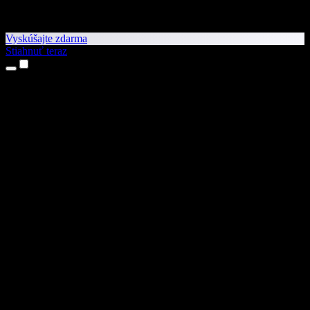
Vyskúšajte zdarma
Stiahnuť teraz
Produkty
Prevod textu na reč
Aplikácie pre iPhone a iPad
Aplikácia pre Android
Rozšírenie pre Chrome
Rozšírenie pre Edge
Webová aplikácia
Aplikácia pre Mac
Aplikácia pre Windows