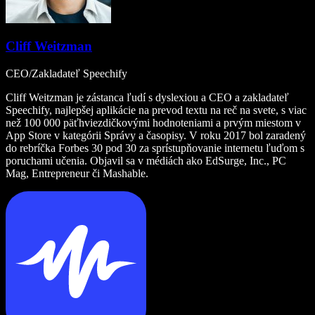
Cliff Weitzman
CEO/Zakladateľ Speechify
Cliff Weitzman je zástanca ľudí s dyslexiou a CEO a zakladateľ
Speechify, najlepšej aplikácie na prevod textu na reč na svete, s viac
než 100 000 päťhviezdičkovými hodnoteniami a prvým miestom v
App Store v kategórii Správy a časopisy. V roku 2017 bol zaradený
do rebríčka Forbes 30 pod 30 za sprístupňovanie internetu ľuďom s
poruchami učenia. Objavil sa v médiách ako EdSurge, Inc., PC
Mag, Entrepreneur či Mashable.