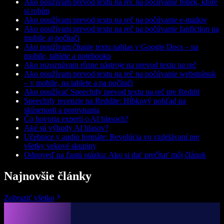
Ako používam prevod textu na reč na počúvanie fotiek, ktoré
si robím
Ako používam prevod textu na reč na počúvanie e-mailov
Ako používam prevod textu na reč na počúvanie fanfiction na
mobile aj počítači
Ako používam čítanie textu nahlas v Google Docs – na
mobile, tablete a notebooku
Ako rozoznávam rôzne nástroje na prevod textu na reč
Ako používam prevod textu na reč na počúvanie webstránok
– v mobile, na tablete a na počítači
Ako používať Speechify prevod textu na reč pre Reddit
Speechify recenzie na Reddite: Hĺbkový pohľad na
skúsenosti a porovnania
Čo hovoria experti o AI hlasoch?
Aké sú výhody AI hlasov?
Učebnice v audio formáte: Revolúcia vo vzdelávaní pre
všetky vekové skupiny
Odpoveď na častú otázku: Ako si dať prečítať môj článok
Najnovšie články
Zobraziť všetko