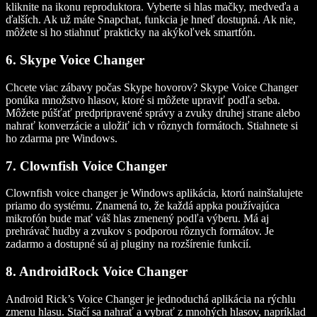
kliknite na ikonu reproduktora. Vyberte si hlas mačky, medveďa a
ďalších. Ak už máte Snapchat, funkcia je hneď dostupná. Ak nie,
môžete si ho stiahnuť prakticky na akýkoľvek smartfón.
6. Skype Voice Changer
Chcete viac zábavy počas Skype hovorov? Skype Voice Changer
ponúka množstvo hlasov, ktoré si môžete upraviť podľa seba.
Môžete púšťať predpripravené správy a zvuky druhej strane alebo
nahrať konverzácie a uložiť ich v rôznych formátoch. Stiahnete si
ho zdarma pre Windows.
7. Clownfish Voice Changer
Clownfish voice changer je Windows aplikácia, ktorú nainštalujete
priamo do systému. Znamená to, že každá appka používajúca
mikrofón bude mať váš hlas zmenený podľa výberu. Má aj
prehrávač hudby a zvukov s podporou rôznych formátov. Je
zadarmo a dostupné sú aj pluginy na rozšírenie funkcií.
8. AndroidRock Voice Changer
Android Rick’s Voice Changer je jednoduchá aplikácia na rýchlu
zmenu hlasu. Stačí sa nahrať a vybrať z mnohých hlasov, napríklad