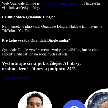
Web Quandale Dingle je
https://www.quandale.com/
. Nájdete tu
viac info a všetky mémy.
Existuje video Quandale Dingle?
Na internete je plno videí Quandale Dingle. Nájdete ich hlavne na
TikToku a YouTube.
Pre koho vyrába Quandale Dingle audia?
Quandale Dingle vytvára meme zvuky pre každého, kto sa chce
zapojiť a zdieľať ich na sociálnych sieťach.
Vychutnajte si najpokročilejšie AI hlasy,
neobmedzené súbory a podporu 24/7
Vyskúšať zadarmo