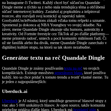
na Instagrame či Twitteri. Každý chcel byť súčasťou Quandale
Dingle meme a rýchlo sa z neho stala trendujúca téma a obľúbená
súčasť internetovej kultúry. Zasiahol aj popkultúru a inšpiroval
tvorcov, aby rozvíjali svoj komický aj raperský talent.
GoofyahhUncleProductions získali vďaka tomu rešpekt a uznanie.
Spomenul ju dokonca aj NBA Youngboy vo svojej skladbe. Na
záver, meme Quandale Dingle ukazuje silu humoru, autenticity a
kreativity. Od Fortnite freestyle cez TikTok až po ďalšie platformy—
meme prinieslo radosť, smiech a pocit komunity miliónom ľudí. Či
už ste fanúšik alebo iba divák, meme Quandale Dingle zanechalo v
digitálnej kultúre stopu, na ktorú sa tak skoro nezabudne.
Generátor textu na reč Quandale Dingle
Quandale Dingle je známy používaním
textu na reč
vo svojich
kompiláciách. Existuje množstvo
generátorov hlasu
, ktoré používa
každý, kto sa chce pridať k tomuto trendu a tvoriť vlastné meme. Tu
je jeden z najpopulárnejších:
Uberduck.ai
Uberduck
je AI nástroj, ktorý umožňuje generovať hlasové stopy z
viac ako 5 000 unikátnych hlasov. Je open source, takže komunita
priebežne pridáva ďalšie hlasy. Uberduck má
bezplatný plán
s