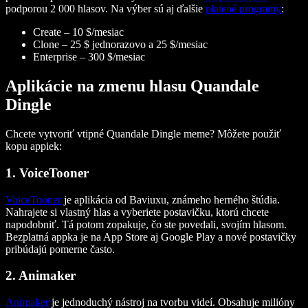
podporou 2 000 hlasov. Na výber sú aj ďalšie
platené programy
:
Create – 10 $/mesiac
Clone – 25 $ jednorazovo a 25 $/mesiac
Enterprise – 300 $/mesiac
Aplikácie na zmenu hlasu Quandale
Dingle
Chcete vytvoriť vtipné Quandale Dingle meme? Môžete použiť
kopu appiek:
1. VoiceTooner
VoiceTooner
je aplikácia od Baviuxu, známeho herného štúdia.
Nahrajete si vlastný hlas a vyberiete postavičku, ktorú chcete
napodobniť. Tá potom zopakuje, čo ste povedali, svojím hlasom.
Bezplatná appka je na App Store aj Google Play a nové postavičky
pribúdajú pomerne často.
2. Animaker
Animaker
je jednoduchý nástroj na tvorbu videí. Obsahuje milióny