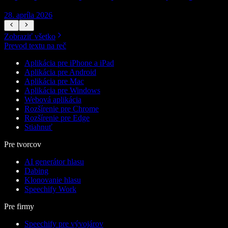
28. apríla 2026
1
Zobraziť všetko
Prevod textu na reč
Aplikácia pre iPhone a iPad
Aplikácia pre Android
Aplikácia pre Mac
Aplikácia pre Windows
Webová aplikácia
Rozšírenie pre Chrome
Rozšírenie pre Edge
Stiahnuť
Pre tvorcov
AI generátor hlasu
Dabing
Klonovanie hlasu
Speechify Work
Pre firmy
Speechify pre vývojárov