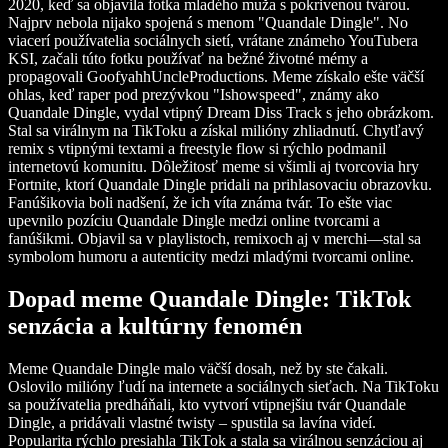
2020, keď sa objavila fotka mladého muža s pokrivenou tvárou.
Najprv nebola nijako spojená s menom "Quandale Dingle". No
viacerí používatelia sociálnych sietí, vrátane známeho YouTubera
KSI, začali túto fotku používať na bežné životné mémy a
propagovali GoofyahhUncleProductions. Meme získalo ešte väčší
ohlas, keď raper pod prezývkou "Ishowspeed", známy ako
Quandale Dingle, vydal vtipný Dream Diss Track s jeho obrázkom.
Stal sa virálnym na TikToku a získal milióny zhliadnutí. Chytľavý
remix s vtipnými textami a freestyle flow si rýchlo podmanil
internetovú komunitu. Dôležitosť meme si všimli aj tvorcovia hry
Fortnite, ktorí Quandale Dingle pridali na prihlasovaciu obrazovku.
Fanúšikovia boli nadšení, že ich víta známa tvár. To ešte viac
upevnilo pozíciu Quandale Dingle medzi online tvorcami a
fanúšikmi. Objavil sa v playlistoch, remixoch aj v merchi—stal sa
symbolom humoru a autenticity medzi mladými tvorcami online.
Dopad meme Quandale Dingle: TikTok
senzácia a kultúrny fenomén
Meme Quandale Dingle malo väčší dosah, než by ste čakali.
Oslovilo milióny ľudí na internete a sociálnych sieťach. Na TikToku
sa používatelia predháňali, kto vytvorí vtipnejšiu tvár Quandale
Dingle, a pridávali vlastné twisty – spustila sa lavína videí.
Popularita rýchlo presiahla TikTok a stala sa virálnou senzáciou aj