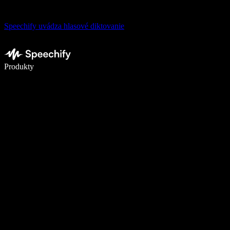
Speechify uvádza hlasové diktovanie
Píšte 5× rýchlejšie pomocou hlasového diktovania
Produkty
Zistiť viac