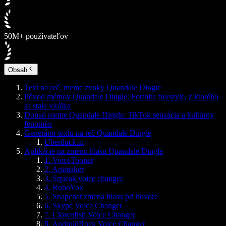
50M+ používateľov
Obsah
Text na reč: meme zvuky Quandale Dingle
Pôvod mémov Quandale Dingle: Fortnite freestyle, z ktorého
sa stala virálka
Dopad meme Quandale Dingle: TikTok senzácia a kultúrny
fenomén
Generátor textu na reč Quandale Dingle
Uberduck.ai
Aplikácie na zmenu hlasu Quandale Dingle
1. VoiceTooner
2. Animaker
3. Squeak voice changer
4. RoboVox
5. Snapchat zmena hlasu pri hovore
6. Skype Voice Changer
7. Clownfish Voice Changer
8. AndroidRock Voice Changer