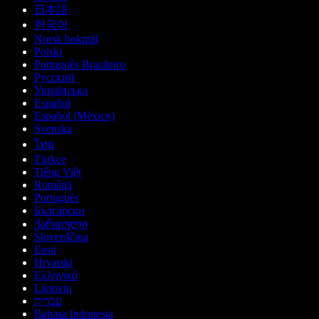
日本語
한국어
Norsk bokmål
Polski
Português Brasileiro
Русский
Українська
Español
Español (México)
Svenska
ไทย
Türkçe
Tiếng Việt
Română
Português
Български
ქართული
Slovenščina
Eesti
Hrvatski
Ελληνικά
Lietuvių
עברית
Bahasa Indonesia