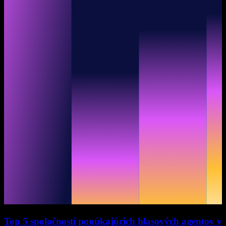
Top 5 spoločností ponúkajúcich hlasových agentov v