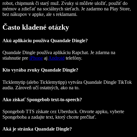
robot, chipmunk či starý muž. Zvuky si môžete uložiť, použiť do
mémov a zdieľať na sociálnych sieťach. Je zadarmo na Play Store,
bez nákupov v appke, ale s reklamami.
Často kladené otázky
Akú aplikáciu používa Quandale Dingle?
Quandale Dingle používa aplikáciu Rapchat. Je zdarma na
stiahnutie pre
iPhone
aj
Android
telefóny.
Kto vyrába zvuky Quandale Dingle?
Ticklemytip (alebo Ticklemytipp) vytvára Quandale Dingle TikTok
audia. Zároveň učí ostatných, ako na to.
Ako získať Spongebob text-to-speech?
Spongebob TTS získate cez Uberduck. Otvorte appku, vyberte
Spongeboba a zadajte text, ktorý chcete prečítať.
Aká je stránka Quandale Dingle?