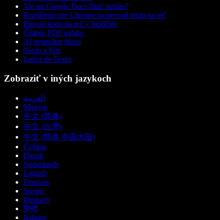
Vie mi Google Docs čítať nahlas?
Rozšírenie pre Chrome na prevod textu na reč
Prevod textu na reč v hindčine
Čítanie PDF nahlas
AI generátor hlasu
Texto a Voz
Leitor de Texto
Zobraziť v iných jazykoch
العربية
Magyar
中文 (简体)
中文 (台灣)
中文 (简体 中国大陆)
Čeština
Dansk
Nederlands
English
Français
Suomi
Deutsch
हिन्दी
Italiano