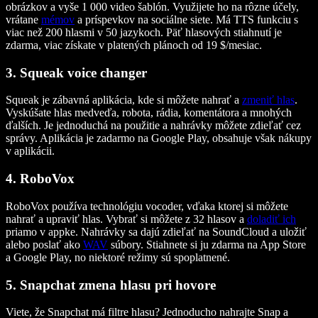
obrázkov a vyše 1 000 video šablón. Využijete ho na rôzne účely,
vrátane
mémov
a príspevkov na sociálne siete. Má TTS funkciu s
viac než 200 hlasmi v 50 jazykoch. Päť hlasových stiahnutí je
zdarma, viac získate v platených plánoch od 19 $/mesiac.
3. Squeak voice changer
Squeak je zábavná aplikácia, kde si môžete nahrať a
zmeniť hlas
.
Vyskúšate hlas medveďa, robota, rádia, komentátora a mnohých
ďalších. Je jednoduchá na použitie a nahrávky môžete zdieľať cez
správy. Aplikácia je zadarmo na Google Play, obsahuje však nákupy
v aplikácii.
4. RoboVox
RoboVox používa technológiu vocoder, vďaka ktorej si môžete
nahrať a upraviť hlas. Vybrať si môžete z 32 hlasov a
doladiť ich
priamo v appke. Nahrávky sa dajú zdieľať na SoundCloud a uložiť
alebo poslať ako
WAV
súbory. Stiahnete si ju zdarma na App Store
a Google Play, no niektoré režimy sú spoplatnené.
5. Snapchat zmena hlasu pri hovore
Viete, že Snapchat má filtre hlasu? Jednoducho nahrajte Snap a