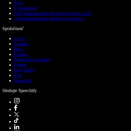
Tímy
Vzdelávanie
API dokumentácia pre prevod textu na reč
API dokumentácia hlasových agentov
Spoločnosť
O nás
Kontakt
Blog
Kariéra
Partnerský program
Pomoc
Stav služby
Tlač
Brand Kit
Sledujte Speechify