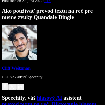
Published on
27. júna 2022
•
TTS
Ako používať prevod textu na reč pre
meme zvuky Quandale Dingle
Cliff Weitzman
CEO/Zakladateľ Speechify
Speechify, váš
hlasový AI
asistent
prevod textu na reč
.
Diktovanie hlasom
.