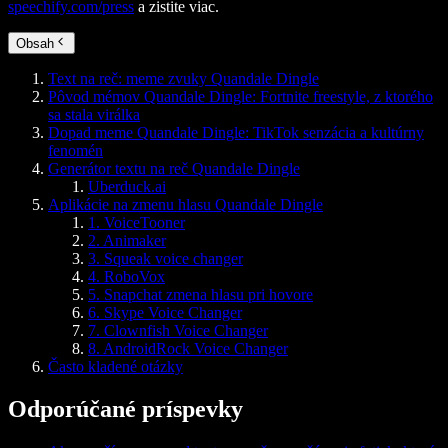
speechify.com/press
a zistite viac.
Obsah
Text na reč: meme zvuky Quandale Dingle
Pôvod mémov Quandale Dingle: Fortnite freestyle, z ktorého
sa stala virálka
Dopad meme Quandale Dingle: TikTok senzácia a kultúrny
fenomén
Generátor textu na reč Quandale Dingle
Uberduck.ai
Aplikácie na zmenu hlasu Quandale Dingle
1. VoiceTooner
2. Animaker
3. Squeak voice changer
4. RoboVox
5. Snapchat zmena hlasu pri hovore
6. Skype Voice Changer
7. Clownfish Voice Changer
8. AndroidRock Voice Changer
Často kladené otázky
Odporúčané príspevky