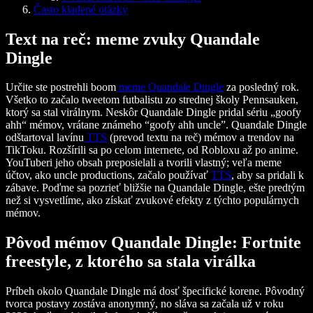
Často kladené otázky
Text na reč: meme zvuky Quandale
Dingle
Určite ste postrehli boom
meme Quandale Dingle
za posledný rok.
Všetko to začalo tweetom futbalistu zo strednej školy Pennsauken,
ktorý sa stal virálnym. Neskôr Quandale Dingle pridal sériu „goofy
ahh“ mémov, vrátane známeho “goofy ahh uncle”. Quandale Dingle
odštartoval lavínu
TTS
(prevod textu na reč) mémov a trendov na
TikToku. Rozšírili sa po celom internete, od Robloxu až po anime.
YouTuberi jeho obsah preposielali a tvorili vlastný; veľa meme
účtov, ako uncle productions, začalo používať
TTS
, aby sa pridali k
zábave. Poďme sa pozrieť bližšie na Quandale Dingle, ešte predtým
než si vysvetlíme, ako získať zvukové efekty z týchto populárnych
mémov.
Pôvod mémov Quandale Dingle: Fortnite
freestyle, z ktorého sa stala virálka
Príbeh okolo Quandale Dingle má dosť špecifické korene. Pôvodný
tvorca postavy zostáva anonymný, no sláva sa začala už v roku