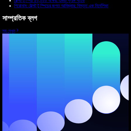
টেক্সট টু স্পিচ ৫০,০০০ অক্ষর: একটি পূর্ণাঙ্গ গাইড
শিরোনাম: টেক্সট টু স্পিচের জগত আবিষ্কার: বিস্তৃত এক নির্দেশিকা
সাম্প্রতিক ব্লগ
সব দেখুন