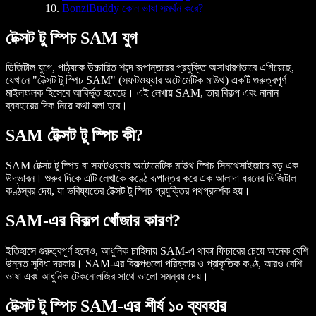
BonziBuddy কোন ভাষা সমর্থন করে?
টেক্সট টু স্পিচ SAM যুগ
ডিজিটাল যুগে, পাঠ্যকে উচ্চারিত শব্দে রূপান্তরের প্রযুক্তি অসাধারণভাবে এগিয়েছে,
যেখানে "টেক্সট টু স্পিচ SAM" (সফটওয়্যার অটোমেটিক মাউথ) একটি গুরুত্বপূর্ণ
মাইলফলক হিসেবে আবির্ভূত হয়েছে। এই লেখায় SAM, তার বিকল্প এবং নানান
ব্যবহারের দিক নিয়ে কথা বলা হবে।
SAM টেক্সট টু স্পিচ কী?
SAM টেক্সট টু স্পিচ বা সফটওয়্যার অটোমেটিক মাউথ স্পিচ সিনথেসাইজারে বড় এক
উদ্ভাবন। শুরুর দিকে এটি লেখাকে কণ্ঠে রূপান্তর করে এক আলাদা ধরনের ডিজিটাল
কণ্ঠস্বর দেয়, যা ভবিষ্যতের টেক্সট টু স্পিচ প্রযুক্তির পথপ্রদর্শক হয়।
SAM-এর বিকল্প খোঁজার কারণ?
ইতিহাসে গুরুত্বপূর্ণ হলেও, আধুনিক চাহিদায় SAM-এ থাকা ফিচারের চেয়ে অনেক বেশি
উন্নত সুবিধা দরকার। SAM-এর বিকল্পগুলো পরিষ্কার ও প্রাকৃতিক কণ্ঠ, আরও বেশি
ভাষা এবং আধুনিক টেকনোলজির সাথে ভালো সমন্বয় দেয়।
টেক্সট টু স্পিচ SAM-এর শীর্ষ ১০ ব্যবহার