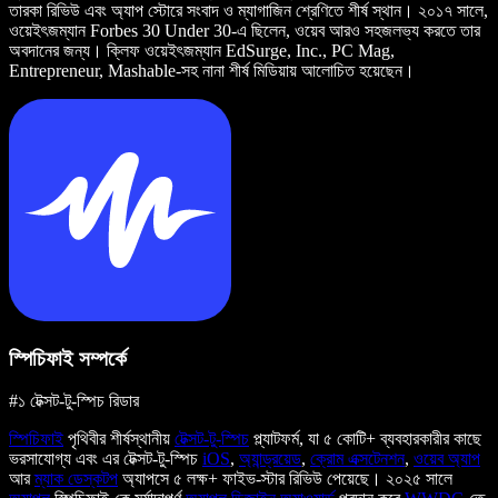
তারকা রিভিউ এবং অ্যাপ স্টোরে সংবাদ ও ম্যাগাজিন শ্রেণিতে শীর্ষ স্থান। ২০১৭ সালে,
ওয়েইৎজম্যান Forbes 30 Under 30-এ ছিলেন, ওয়েব আরও সহজলভ্য করতে তার
অবদানের জন্য। ক্লিফ ওয়েইৎজম্যান EdSurge, Inc., PC Mag,
Entrepreneur, Mashable-সহ নানা শীর্ষ মিডিয়ায় আলোচিত হয়েছেন।
স্পিচিফাই সম্পর্কে
#১ টেক্সট-টু-স্পিচ রিডার
স্পিচিফাই
পৃথিবীর শীর্ষস্থানীয়
টেক্সট-টু-স্পিচ
প্ল্যাটফর্ম, যা ৫ কোটি+ ব্যবহারকারীর কাছে
ভরসাযোগ্য এবং এর টেক্সট-টু-স্পিচ
iOS
,
অ্যান্ড্রয়েড
,
ক্রোম এক্সটেনশন
,
ওয়েব অ্যাপ
আর
ম্যাক ডেস্কটপ
অ্যাপসে ৫ লক্ষ+ ফাইভ-স্টার রিভিউ পেয়েছে। ২০২৫ সালে