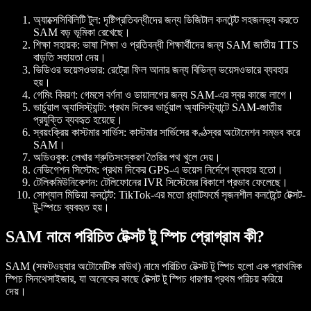
অ্যাক্সেসিবিলিটি টুল
: দৃষ্টিপ্রতিবন্ধীদের জন্য ডিজিটাল কনটেন্ট সহজলভ্য করতে
SAM বড় ভূমিকা রেখেছে।
শিক্ষা সহায়ক
: ভাষা শিক্ষা ও প্রতিবন্ধী শিক্ষার্থীদের জন্য SAM জাতীয় TTS
বাড়তি সহায়তা দেয়।
ভিডিওর ভয়েসওভার
: রেট্রো ফিল আনার জন্য বিভিন্ন ভয়েসওভারে ব্যবহার
হয়।
গেমিং বিবরণ
: গেমসে বর্ণনা ও ডায়ালগের জন্য SAM-এর স্বর কাজে লাগে।
ভার্চুয়াল অ্যাসিস্ট্যান্ট
: প্রথম দিকের ভার্চুয়াল অ্যাসিস্ট্যান্টে SAM-জাতীয়
প্রযুক্তি ব্যবহৃত হয়েছে।
স্বয়ংক্রিয় কাস্টমার সার্ভিস
: কাস্টমার সার্ভিসের কণ্ঠস্বর অটোমেশন সম্ভব করে
SAM।
অডিওবুক
: লেখার শ্রুতিসংস্করণ তৈরির পথ খুলে দেয়।
নেভিগেশন সিস্টেম
: প্রথম দিকের GPS-এ ভয়েস নির্দেশে ব্যবহার হতো।
টেলিকমিউনিকেশন
: টেলিফোনের IVR সিস্টেমের বিকাশে প্রভাব ফেলেছে।
সোশ্যাল মিডিয়া কনটেন্ট
: TikTok-এর মতো প্ল্যাটফর্মে সৃজনশীল কনটেন্টে টেক্সট-
টু-স্পিচে ব্যবহৃত হয়।
SAM নামে পরিচিত টেক্সট টু স্পিচ প্রোগ্রাম কী?
SAM (সফটওয়্যার অটোমেটিক মাউথ) নামে পরিচিত টেক্সট টু স্পিচ হলো এক প্রাথমিক
স্পিচ সিনথেসাইজার, যা অনেকের কাছে টেক্সট টু স্পিচ ধারণার প্রথম পরিচয় করিয়ে
দেয়।