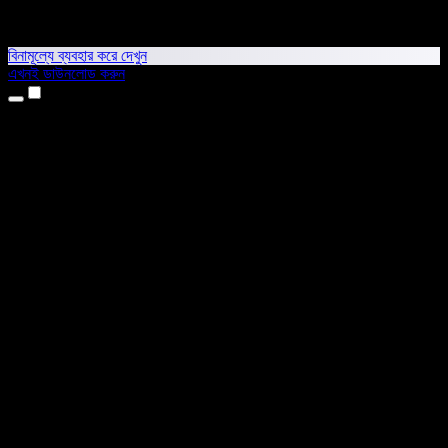
বিনামূল্যে ব্যবহার করে দেখুন
এখনই ডাউনলোড করুন
প্রোডাক্ট
টেক্সট টু স্পিচ
আইফোন ও আইপ্যাড অ্যাপ
অ্যান্ড্রয়েড অ্যাপ
ক্রোম এক্সটেনশন
এজ এক্সটেনশন
ওয়েব অ্যাপ
ম্যাক অ্যাপ
উইন্ডোজ অ্যাপ
এআই ভয়েস জেনারেটর