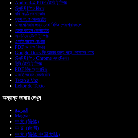
Android-এ PDF টেক্সট টু স্পিচ
টেক্সট টু স্পিচ রিডার
নারী কণ্ঠ জেনারেটর
পুরুষ কণ্ঠ জেনারেটর
ডিসলেক্সিয়ার জন্য সেরা রিডিং প্রোগ্রামগুলো
রোবট ভয়েস জেনারেটর
অ্যানিমে টেক্সট টু স্পিচ
এআই ভয়েস চেঞ্জার
PDF অডিও রিডার
Google Docs কি আমার জন্য পড়ে শোনাতে পারে
টেক্সট টু স্পিচ Chrome এক্সটেনশন
হিন্দি টেক্সট টু স্পিচ
PDF রিড অ্যালাউড
এআই ভয়েস জেনারেটর
Texto a Voz
Leitor de Texto
অন্যান্য ভাষায় দেখুন
العربية
Magyar
中文 (简体)
中文 (台灣)
中文 (简体 中国大陆)