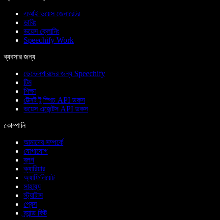
এআই ভয়েস জেনারেটর
ডাবিং
ভয়েস ক্লোনিং
Speechify Work
ব্যবসার জন্য
ডেভেলপারদের জন্য Speechify
টিম
শিক্ষা
টেক্সট টু স্পিচ API ডকস
ভয়েস এজেন্টস API ডকস
কোম্পানি
আমাদের সম্পর্কে
যোগাযোগ
ব্লগ
ক্যারিয়ার
অ্যাফিলিয়েট
সাহায্য
স্ট্যাটাস
প্রেস
ব্র্যান্ড কিট