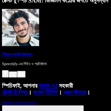
টেক্সট টু স্পিচ SAM: ডিজিটাল কণ্ঠের জগতে অনুসন্ধান
ক্লিফ ওয়েইৎজম্যান
Speechify-এর সিইও ও প্রতিষ্ঠাতা
স্পিচিফাই, আপনার
ভয়েস AI
সহকারী
টেক্সট-টু-স্পিচ
।
ভয়েস টাইপিং
।
দ্রুত উত্তর
।
বিনামূল্যে ব্যবহার করে দেখুন