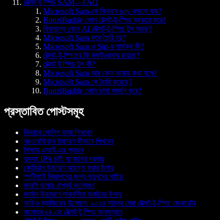
টেক্সট টু স্পিচ SAM—FAQ
Microsoft Sam-কে কিভাবে soy বলানো যায়?
BonziBuddy কোন টেক্সট-টু-স্পিচ ব্যবহার করে?
বিনামূল্যে কোন AI টেক্সট-টু-স্পিচ টুল আছে?
Microsoft Sam কবে তৈরি হয়?
Microsoft Sam ও Siri-র পার্থক্য কী?
টেক্সট-টু-স্পিচের কি সফটওয়্যার রয়েছে?
টেক্সট টু স্পিচ টুল কী?
Microsoft Sam আর কোন ভাষায় কথা বলে?
Microsoft Sam কে তৈরি করেছে?
BonziBuddy কোন ভাষা সমর্থন করে?
প্রস্তাবিত পোস্টসমূহ
কিভাবে পোলিশ ভাষা শিখবেন
নরওয়েজিয়ান উচ্চারণ কীভাবে শিখবেন
শিক্ষায় এআই-এর প্রভাব
শব্দসহ IPA চার্ট: যা জানার দরকার
কোরিয়ান উচ্চারণ আয়ত্ত করার উপায়
স্পটিফাই বিজ্ঞাপনের জন্য নতুনদের গাইড
ফারসি ভাষার ঐশ্বর্য অন্বেষণ
জার্মান উচ্চারণে পারদর্শিতা অর্জনের উপায়
অডিও ম্যাজিকের উন্মোচন: ২০২৪ সালের সেরা টেক্সট-টু-স্পিচ জেনারেটর
কমোডর ৬৪-তে টেক্সট টু স্পিচ অনুসন্ধান