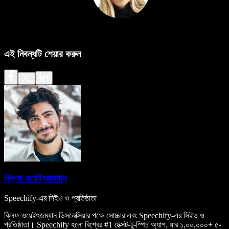
এই নিবন্ধটি শেয়ার করুন
ক্লিফ ওয়েইৎজম্যান
Speechify-এর সিইও ও প্রতিষ্ঠাতা
ক্লিফ ওয়েইৎজম্যান ডিসলেক্সিয়ার পক্ষে সোচ্চার এবং Speechify-এর সিইও ও
প্রতিষ্ঠাতা। Speechify হলো বিশ্বের #1 টেক্সট-টু-স্পিচ অ্যাপ, যার ১,০০,০০০+ ৫-