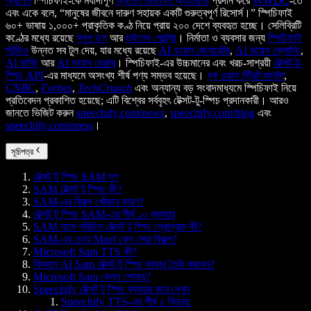
অ্যাপল
স্পিচিফাই-কে মর্যাদাপূর্ণ
অ্যাপল ডিজাইন অ্যাওয়ার্ড
প্রদান করে
WWDC
-তে
এবং একে বলে, “মানুষের জীবনে দারুণ সহায়ক একটি গুরুত্বপূর্ণ রিসোর্স।” স্পিচিফাই
৬০+ ভাষায় ১,০০০+ প্রাকৃতিক কণ্ঠ নিয়ে প্রায় ২০০ দেশে ব্যবহৃত হচ্ছে। সেলিব্রিটি
কণ্ঠের মধ্যে রয়েছে
স্নুপ ডগ
আর
গুইনেথ পেল্ট্রো
। নির্মাতা ও ব্যবসার জন্য
স্পিচিফাই
স্টুডিও
উন্নত সব টুল দেয়, যার মধ্যে রয়েছে
AI ভয়েস জেনারেটর
,
AI ভয়েস ক্লোনিং
,
AI ডাবিং
আর
AI ভয়েস চেঞ্জার
। স্পিচিফাই-এর উচ্চমানের এবং খরচ-সাশ্রয়ী
টেক্সট-টু-
স্পিচ API
-এর মাধ্যমে অসংখ্য শীর্ষ পণ্য সম্ভব হয়েছে।
দ্য ওয়াল স্ট্রিট জার্নাল
,
CNBC
,
Forbes
,
TechCrunch
এবং অন্যান্য বড় সংবাদমাধ্যমে স্পিচিফাই নিয়ে
প্রতিবেদন প্রকাশিত হয়েছে; এটি বিশ্বের সর্ববৃহৎ টেক্সট-টু-স্পিচ প্রদানকারী। আরও
জানতে ভিজিট করুন
speechify.com/news
,
speechify.com/blog
এবং
speechify.com/press
।
সূচিপত্র
টেক্সট টু স্পিচ SAM যুগ
SAM টেক্সট টু স্পিচ কী?
SAM-এর বিকল্প খোঁজার কারণ?
টেক্সট টু স্পিচ SAM-এর শীর্ষ ১০ ব্যবহার
SAM নামে পরিচিত টেক্সট টু স্পিচ প্রোগ্রাম কী?
SAM-এর চেয়ে Murf কেন সেরা বিকল্প?
Microsoft Sam TTS কী?
কিভাবে AI Sam টেক্সট টু স্পিচ কাভার তৈরি করবেন?
Microsoft Sam কেমন শোনায়?
Speechify টেক্সট টু স্পিচ ব্যবহার করে দেখুন
Speechify TTS-এর শীর্ষ ৫ ফিচার: