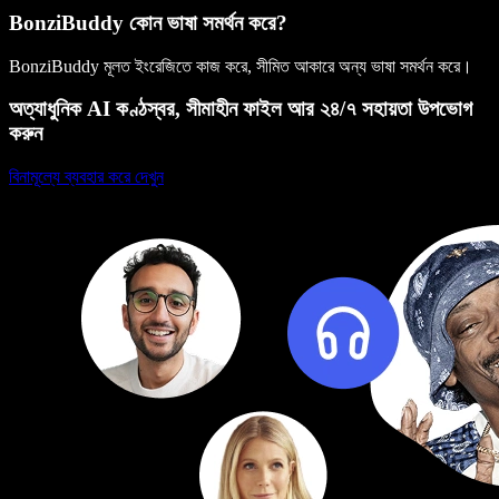
BonziBuddy কোন ভাষা সমর্থন করে?
BonziBuddy মূলত ইংরেজিতে কাজ করে, সীমিত আকারে অন্য ভাষা সমর্থন করে।
অত্যাধুনিক AI কণ্ঠস্বর, সীমাহীন ফাইল আর ২৪/৭ সহায়তা উপভোগ
করুন
বিনামূল্যে ব্যবহার করে দেখুন