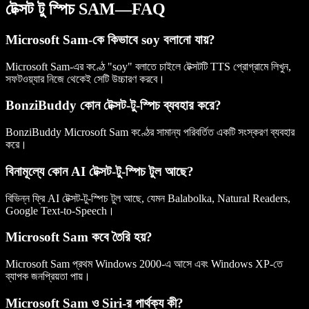
টেক্সট টু স্পিচ SAM—FAQ
Microsoft Sam-কে কিভাবে soy বলানো যায়?
Microsoft Sam-এর কণ্ঠে "soy" বলাতে চাইলে টেক্সটটি TTS প্রোগ্রামে লিখুন,
সফটওয়্যার নিজে থেকেই সেটি উচ্চারণ করবে।
BonziBuddy কোন টেক্সট-টু-স্পিচ ব্যবহার করে?
BonziBuddy Microsoft Sam কণ্ঠের সামান্য পরিবর্তিত একটি সংস্করণ ব্যবহার
করে।
বিনামূল্যে কোন AI টেক্সট-টু-স্পিচ টুল আছে?
বিভিন্ন ফ্রি AI টেক্সট-টু-স্পিচ টুল আছে, যেমন Balabolka, Natural Readers,
Google Text-to-Speech।
Microsoft Sam কবে তৈরি হয়?
Microsoft Sam প্রথম Windows 2000-এ আসে এবং Windows XP-তে
ব্যাপক জনপ্রিয়তা পায়।
Microsoft Sam ও Siri-র পার্থক্য কী?