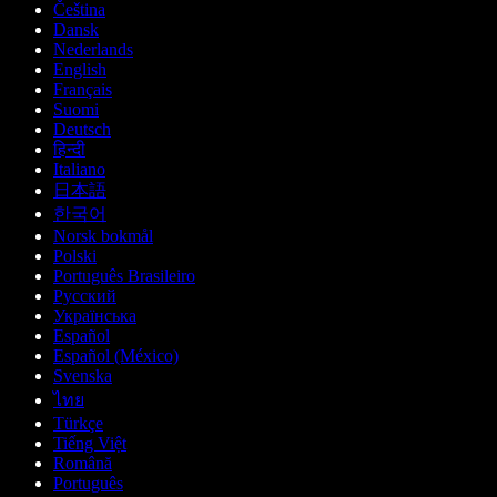
Čeština
Dansk
Nederlands
English
Français
Suomi
Deutsch
हिन्दी
Italiano
日本語
한국어
Norsk bokmål
Polski
Português Brasileiro
Русский
Українська
Español
Español (México)
Svenska
ไทย
Türkçe
Tiếng Việt
Română
Português