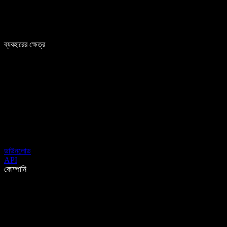
ব্যবহারের ক্ষেত্র
ডাউনলোড
API
কোম্পানি