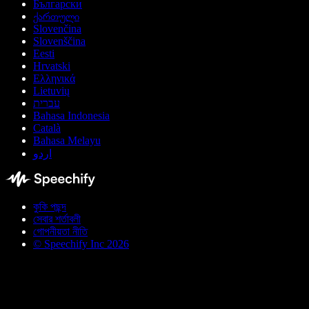
Български
ქართული
Slovenčina
Slovenščina
Eesti
Hrvatski
Ελληνικά
Lietuvių
עברית
Bahasa Indonesia
Català
Bahasa Melayu
اردو
কুকি পছন্দ
সেবার শর্তাবলী
গোপনীয়তা নীতি
© Speechify Inc 2026