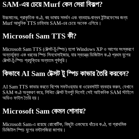
SAM-এর চেয়ে Murf কেন সেরা বিকল্প?
উচ্চমানের, প্রাকৃতিক কণ্ঠ, বহু ভাষায় সমর্থন এবং ব্যবহার-বান্ধব ইন্টারফেসের জন্য
Murf আধুনিক TTS চাহিদায় SAM-এর চেয়ে অনেক এগিয়ে।
Microsoft Sam TTS কী?
Microsoft Sam TTS (টেক্সট-টু-স্পিচ) হলো Windows XP ও আগের সংস্করণে
অন্তর্ভুক্ত এক ধরনের স্পিচ সিনথেসাইজার, যার স্বতন্ত্র ডিজিটাল কণ্ঠ প্রথম যুগের
টেক্সট-টু-স্পিচ প্রযুক্তির অন্যতম পূর্বসূরি।
কিভাবে AI Sam টেক্সট টু স্পিচ কাভার তৈরি করবেন?
AI Sam TTS কাভার করতে বিশেষ সফটওয়্যার বা ওয়েবসাইট ব্যবহার করুন, যেখানে
SAM কণ্ঠ অনুকরণ করে, লিখিত টেক্সট ইনপুট দিলেই সেই আইকনিক SAM স্টাইলে
অডিও ফাইল তৈরি হয়।
Microsoft Sam কেমন শোনায়?
Microsoft Sam-এ রয়েছে রোবোটিক, কিছুটা একঘেয়ে ধাঁচের কণ্ঠ, যা প্রাথমিক
ডিজিটাল স্পিচ যুগের নস্টালজিয়া জাগায়।