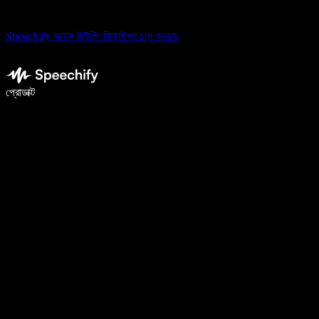
Speechify ভয়েস টাইপিং ডিকটেশন চালু করেছে
ভয়েস টাইপিং দিয়ে ৫ গুণ দ্রুত লিখুন
প্রোডাক্ট
আরও জানুন