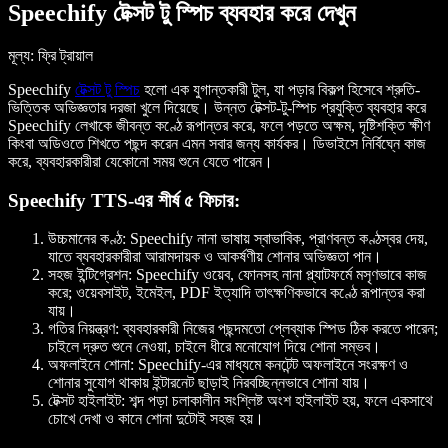
Speechify টেক্সট টু স্পিচ ব্যবহার করে দেখুন
মূল্য
: ফ্রি ট্রায়াল
Speechify
টেক্সট টু স্পিচ
হলো এক যুগান্তকারী টুল, যা পড়ার বিকল্প হিসেবে শ্রুতি-
ভিত্তিক অভিজ্ঞতার দরজা খুলে দিয়েছে। উন্নত টেক্সট-টু-স্পিচ প্রযুক্তি ব্যবহার করে
Speechify লেখাকে জীবন্ত কণ্ঠে রূপান্তর করে, ফলে পড়তে অক্ষম, দৃষ্টিশক্তি ক্ষীণ
কিংবা অডিওতে শিখতে পছন্দ করেন এমন সবার জন্য কার্যকর। ডিভাইসে নির্বিঘ্নে কাজ
করে, ব্যবহারকারীরা যেকোনো সময় শুনে যেতে পারেন।
Speechify TTS-এর শীর্ষ ৫ ফিচার:
উচ্চমানের কণ্ঠ
: Speechify নানা ভাষায় স্বাভাবিক, প্রাণবন্ত কণ্ঠস্বর দেয়,
যাতে ব্যবহারকারীরা আরামদায়ক ও আকর্ষণীয় শোনার অভিজ্ঞতা পান।
সহজ ইন্টিগ্রেশন
: Speechify ওয়েব, ফোনসহ নানা প্ল্যাটফর্মে মসৃণভাবে কাজ
করে; ওয়েবসাইট, ইমেইল, PDF ইত্যাদি তাৎক্ষণিকভাবে কণ্ঠে রূপান্তর করা
যায়।
গতির নিয়ন্ত্রণ
: ব্যবহারকারী নিজের পছন্দমতো প্লেব্যাক স্পিড ঠিক করতে পারেন;
চাইলে দ্রুত শুনে নেওয়া, চাইলে ধীরে মনোযোগ দিয়ে শোনা সম্ভব।
অফলাইনে শোনা
: Speechify-এর মাধ্যমে কনটেন্ট অফলাইনে সংরক্ষণ ও
শোনার সুযোগ থাকায় ইন্টারনেট ছাড়াই নিরবচ্ছিন্নভাবে শোনা যায়।
টেক্সট হাইলাইট
: শব্দ পড়া চলাকালীন সংশ্লিষ্ট অংশ হাইলাইট হয়, ফলে একসাথে
চোখে দেখা ও কানে শোনা দুটোই সহজ হয়।