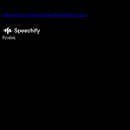
Speechify Luncurkan Dikte Pengetikan Suara
Menulis 5× lebih cepat dengan dikte suara
Produk
Pelajari lebih lanjut