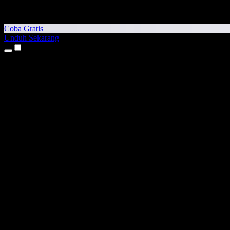
Coba Gratis
Unduh Sekarang
Produk
Teks ke Suara
Aplikasi iPhone & iPad
Aplikasi Android
Ekstensi Chrome
Ekstensi Edge
Aplikasi Web
Aplikasi Mac
Aplikasi Windows