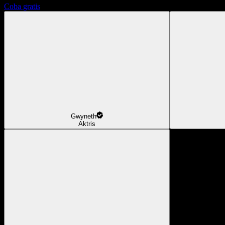
Coba gratis
Gwyneth
Aktris