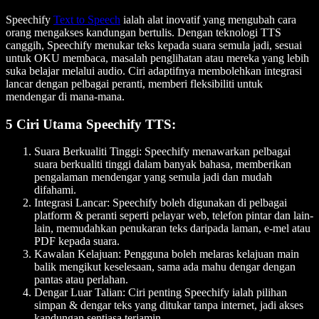
Speechify
Text to Speech
ialah alat inovatif yang mengubah cara
orang mengakses kandungan bertulis. Dengan teknologi TTS
canggih, Speechify menukar teks kepada suara semula jadi, sesuai
untuk OKU membaca, masalah penglihatan atau mereka yang lebih
suka belajar melalui audio. Ciri adaptifnya membolehkan integrasi
lancar dengan pelbagai peranti, memberi fleksibiliti untuk
mendengar di mana-mana.
5 Ciri Utama Speechify TTS:
Suara Berkualiti Tinggi
: Speechify menawarkan pelbagai
suara berkualiti tinggi dalam banyak bahasa, memberikan
pengalaman mendengar yang semula jadi dan mudah
difahami.
Integrasi Lancar
: Speechify boleh digunakan di pelbagai
platform & peranti seperti pelayar web, telefon pintar dan lain-
lain, memudahkan penukaran teks daripada laman, e-mel atau
PDF kepada suara.
Kawalan Kelajuan
: Pengguna boleh melaras kelajuan main
balik mengikut keselesaan, sama ada mahu dengar dengan
pantas atau perlahan.
Dengar Luar Talian
: Ciri penting Speechify ialah pilihan
simpan & dengar teks yang ditukar tanpa internet, jadi akses
kandungan sentiasa terjamin.