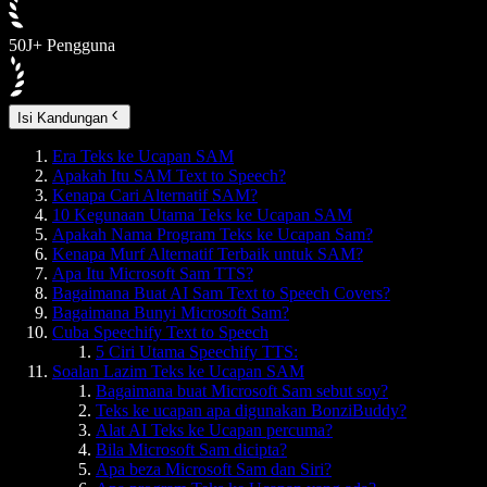
50J+ Pengguna
Isi Kandungan
Era Teks ke Ucapan SAM
Apakah Itu SAM Text to Speech?
Kenapa Cari Alternatif SAM?
10 Kegunaan Utama Teks ke Ucapan SAM
Apakah Nama Program Teks ke Ucapan Sam?
Kenapa Murf Alternatif Terbaik untuk SAM?
Apa Itu Microsoft Sam TTS?
Bagaimana Buat AI Sam Text to Speech Covers?
Bagaimana Bunyi Microsoft Sam?
Cuba Speechify Text to Speech
5 Ciri Utama Speechify TTS:
Soalan Lazim Teks ke Ucapan SAM
Bagaimana buat Microsoft Sam sebut soy?
Teks ke ucapan apa digunakan BonziBuddy?
Alat AI Teks ke Ucapan percuma?
Bila Microsoft Sam dicipta?
Apa beza Microsoft Sam dan Siri?