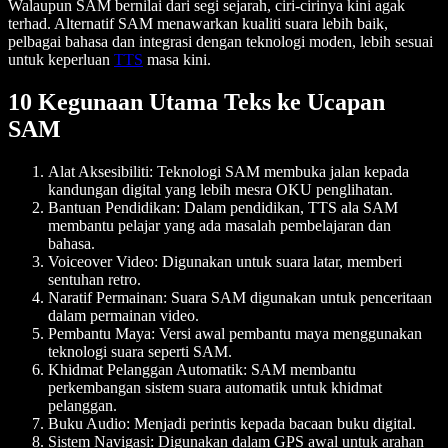
Walaupun SAM bernilai dari segi sejarah, ciri-cirinya kini agak
terhad. Alternatif SAM menawarkan kualiti suara lebih baik,
pelbagai bahasa dan integrasi dengan teknologi moden, lebih sesuai
untuk keperluan
TTS
masa kini.
10 Kegunaan Utama Teks ke Ucapan
SAM
Alat Aksesibiliti
: Teknologi SAM membuka jalan kepada
kandungan digital yang lebih mesra OKU penglihatan.
Bantuan Pendidikan
: Dalam pendidikan, TTS ala SAM
membantu pelajar yang ada masalah pembelajaran dan
bahasa.
Voiceover Video
: Digunakan untuk suara latar, memberi
sentuhan retro.
Naratif Permainan
: Suara SAM digunakan untuk penceritaan
dalam permainan video.
Pembantu Maya
: Versi awal pembantu maya menggunakan
teknologi suara seperti SAM.
Khidmat Pelanggan Automatik
: SAM membantu
perkembangan sistem suara automatik untuk khidmat
pelanggan.
Buku Audio
: Menjadi perintis kepada bacaan buku digital.
Sistem Navigasi
: Digunakan dalam GPS awal untuk arahan