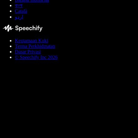
বাংলা
Català
اردو
Keutamaan Kuki
Terma Perkhidmatan
Dasar Privasi
© Speechify Inc 2026