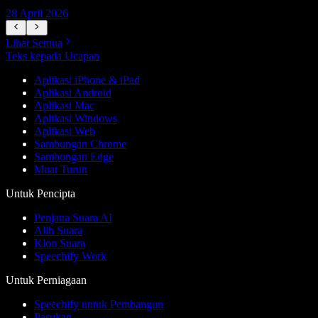
28 April 2026
1
Lihat Semua
Teks kepada Ucapan
Aplikasi iPhone & iPad
Aplikasi Android
Aplikasi Mac
Aplikasi Windows
Aplikasi Web
Sambungan Chrome
Sambungan Edge
Muat Turun
Untuk Pencipta
Penjana Suara AI
Alih Suara
Klon Suara
Speechify Work
Untuk Perniagaan
Speechify untuk Pembangun
Pasukan