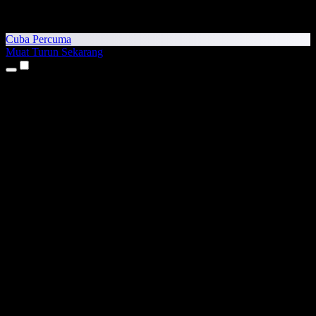
Cuba Percuma
Muat Turun Sekarang
Produk
Teks kepada Pertuturan
Aplikasi iPhone & iPad
Aplikasi Android
Sambungan Chrome
Sambungan Edge
Aplikasi Web
Aplikasi Mac
Aplikasi Windows