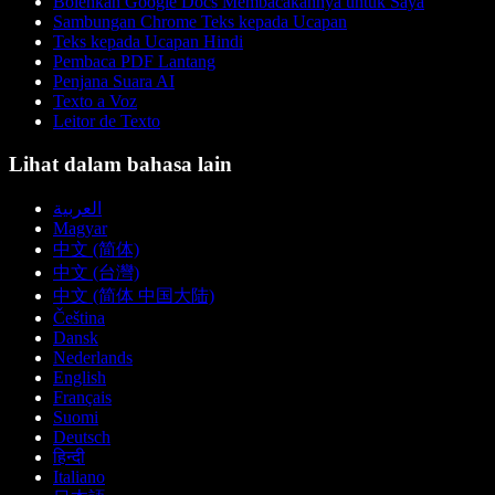
Bolehkah Google Docs Membacakannya untuk Saya
Sambungan Chrome Teks kepada Ucapan
Teks kepada Ucapan Hindi
Pembaca PDF Lantang
Penjana Suara AI
Texto a Voz
Leitor de Texto
Lihat dalam bahasa lain
العربية
Magyar
中文 (简体)
中文 (台灣)
中文 (简体 中国大陆)
Čeština
Dansk
Nederlands
English
Français
Suomi
Deutsch
हिन्दी
Italiano