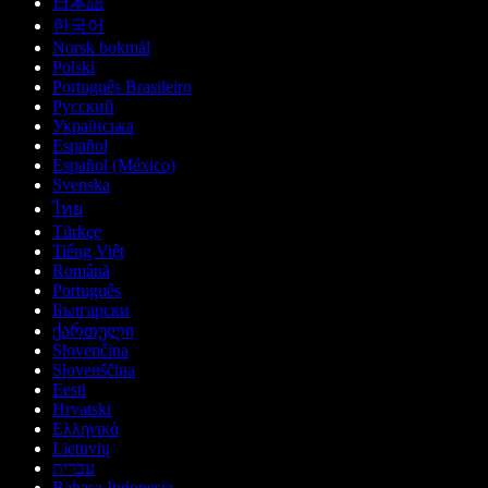
日本語
한국어
Norsk bokmål
Polski
Português Brasileiro
Русский
Українська
Español
Español (México)
Svenska
ไทย
Türkçe
Tiếng Việt
Română
Português
Български
ქართული
Slovenčina
Slovenščina
Eesti
Hrvatski
Ελληνικά
Lietuvių
עברית
Bahasa Indonesia