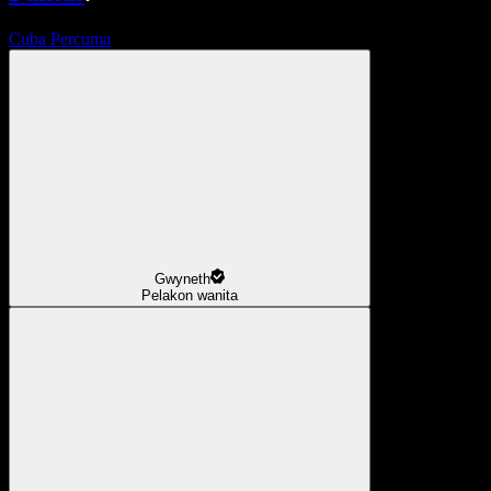
Cuba Percuma
Gwyneth
Pelakon wanita