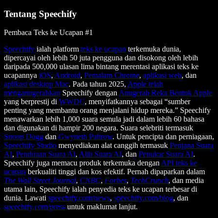
Tentang Speechify
Pembaca Teks ke Ucapan #1
Speechify
ialah platform
teks ke ucapan
terkemuka dunia,
dipercayai oleh lebih 50 juta pengguna dan disokong oleh lebih
daripada 500,000 ulasan lima bintang merentasi aplikasi teks ke
ucapannya
iOS
,
Android
,
Pemalam Chrome
,
aplikasi web
, dan
aplikasi desktop Mac
. Pada tahun 2025,
Apple telah
menganugerahkan
Speechify dengan
Anugerah Reka Bentuk Apple
yang berprestij di
WWDC
, menyifatkannya sebagai “sumber
penting yang membantu orang menjalani hidup mereka.” Speechify
menawarkan lebih 1,000 suara semula jadi dalam lebih 60 bahasa
dan digunakan di hampir 200 negara. Suara selebriti termasuk
Snoop Dogg
dan
Gwyneth Paltrow
. Untuk pencipta dan perniagaan,
Speechify Studio
menyediakan alat canggih termasuk
Penjana Suara
AI
,
Penduaan Suara AI
,
Alih Suara AI
, dan
Penukar Suara AI
.
Speechify juga memacu produk terkemuka dengan
API teks ke
ucapan
berkualiti tinggi dan kos efektif. Pernah dipaparkan dalam
The Wall Street Journal
,
CNBC
,
Forbes
,
TechCrunch
, dan media
utama lain, Speechify ialah penyedia teks ke ucapan terbesar di
dunia. Lawati
speechify.com/news
,
speechify.com/blog
, dan
speechify.com/press
untuk maklumat lanjut.