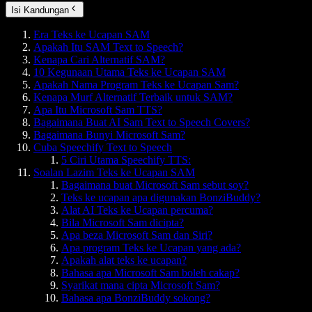
Isi Kandungan
Era Teks ke Ucapan SAM
Apakah Itu SAM Text to Speech?
Kenapa Cari Alternatif SAM?
10 Kegunaan Utama Teks ke Ucapan SAM
Apakah Nama Program Teks ke Ucapan Sam?
Kenapa Murf Alternatif Terbaik untuk SAM?
Apa Itu Microsoft Sam TTS?
Bagaimana Buat AI Sam Text to Speech Covers?
Bagaimana Bunyi Microsoft Sam?
Cuba Speechify Text to Speech
5 Ciri Utama Speechify TTS:
Soalan Lazim Teks ke Ucapan SAM
Bagaimana buat Microsoft Sam sebut soy?
Teks ke ucapan apa digunakan BonziBuddy?
Alat AI Teks ke Ucapan percuma?
Bila Microsoft Sam dicipta?
Apa beza Microsoft Sam dan Siri?
Apa program Teks ke Ucapan yang ada?
Apakah alat teks ke ucapan?
Bahasa apa Microsoft Sam boleh cakap?
Syarikat mana cipta Microsoft Sam?
Bahasa apa BonziBuddy sokong?