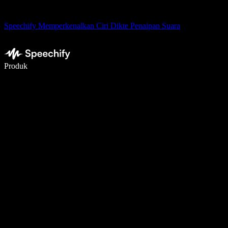
Speechify Memperkenalkan Ciri Dikte Penaipan Suara
Tulis 5× lebih pantas dengan menaip menggunakan suara
Produk
Ketahui Lebih Lanjut