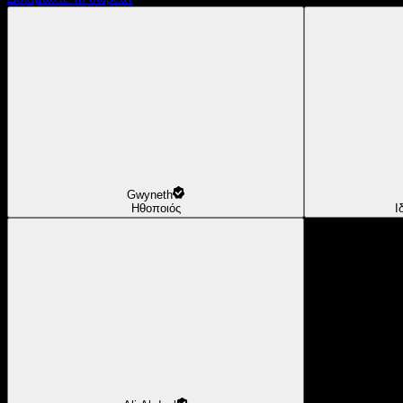
Gwyneth
Ηθοποιός
Ι