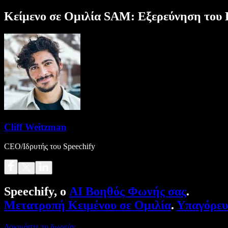
Κείμενο σε Ομιλία SAM: Εξερεύνηση το
Cliff Weitzman
CEO/Ιδρυτής του Speechify
Speechify, ο
AI Βοηθός Φωνής σας
.
Μετατροπή Κειμένου σε Ομιλία
.
Υπαγόρε
Δοκιμάστε το δωρεάν