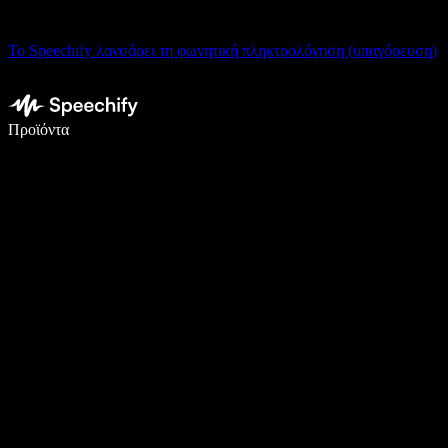
Το Speechify λανσάρει τη φωνητική πληκτρολόγηση (υπαγόρευση)
Γράψτε 5× πιο γρήγορα με φωνητική πληκτρολόγηση
Προϊόντα
Μάθετε περισσότερα