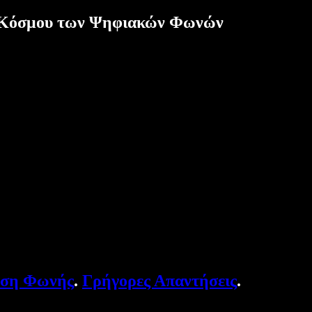
υ Κόσμου των Ψηφιακών Φωνών
υση Φωνής
.
Γρήγορες Απαντήσεις
.