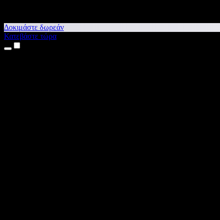
Δοκιμάστε δωρεάν
Κατεβάστε τώρα
Προϊόντα
Κείμενο σε Ομιλία
Εφαρμογές για iPhone & iPad
Εφαρμογή για Android
Επέκταση για Chrome
Επέκταση για Edge
Web εφαρμογή
Εφαρμογή για Mac
Εφαρμογή για Windows