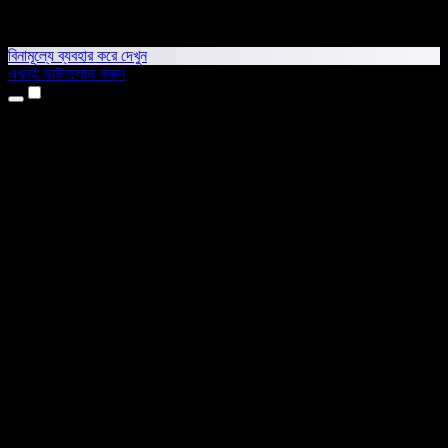
বিনামূল্যে ব্যবহার করে দেখুন
এখনই ডাউনলোড করুন
প্রোডাক্ট
টেক্সট টু স্পিচ
আইফোন ও আইপ্যাড অ্যাপ
অ্যান্ড্রয়েড অ্যাপ
ক্রোম এক্সটেনশন
এজ এক্সটেনশন
ওয়েব অ্যাপ
ম্যাক অ্যাপ
উইন্ডোজ অ্যাপ
এআই ভয়েস জেনারেটর