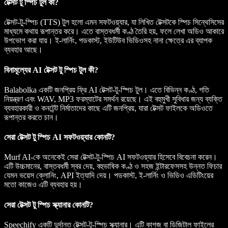
টেক্সট টু স্পিচ টুল কী?
টেক্সট-টু-স্পিচ (TTS) টুল হলো এমন সফটওয়্যার, যা লিখিত টেক্সটকে স্পিচ সিন্থেসিসের
মাধ্যমে কথায় রূপান্তর করে। এতে বাস্তবধর্মী কণ্ঠ তৈরি হয়, ফলে লেখা অডিও আকারে
উপভোগ করা যায়। ই-লার্নিং, পডকাস্ট, ইউটিউব ভিডিওসহ নানা ক্ষেত্রে এর ব্যাপক
ব্যবহার আছে।
বিনামূল্যের AI টেক্সট টু স্পিচ টুল কী?
Balabolka একটি জনপ্রিয় ফ্রি AI টেক্সট-টু-স্পিচ টুল। এতে বিভিন্ন কণ্ঠ, গতি
নিয়ন্ত্রণ এবং WAV, MP3 ফরম্যাটের সমর্থন রয়েছে। এই বহুমুখী সুবিধার জন্য ব্যক্তি
ব্যবহারকারী ও কনটেন্ট নির্মাতাদের কাছে এটি জনপ্রিয়, যারা টেক্সট ফাইলকে অডিওতে
রূপান্তর করতে চান।
সেরা টেক্সট টু স্পিচ AI সফটওয়্যার কোনটি?
Murf AI-কে অনেকেই সেরা টেক্সট-টু-স্পিচ AI সফটওয়্যার হিসেবে বিবেচনা করেন।
এটি উচ্চমানের, বাস্তবধর্মী স্বর দেয়, বহুভাষিক কণ্ঠ ও সহজ ইন্টারফেসসহ উন্নত ফিচার
যেমন ভয়েস ক্লোনিং, API ইত্যাদি দেয়। পডকাস্ট, ই-লার্নিং ও ভিডিও এডিটিংয়ের
মতো কাজেও এটি ব্যবহার হয়।
সেরা টেক্সট টু স্পিচ স্ক্যানার কোনটি?
Speechify একটি দুর্দান্ত টেক্সট-টু-স্পিচ স্ক্যানার। এটি কাগজ বা ডিজিটাল ফাইলের