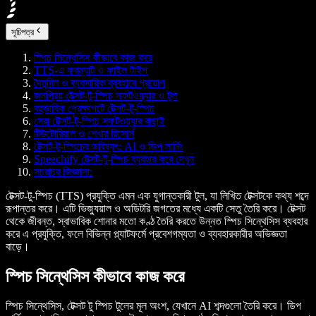
সূচিপত্র
স্পিচ সিন্থেসিস কীভাবে কাজ করে
TTS-এ ফরম্যাট ও ফাইল টাইপ
দৈনন্দিন ও ব্যবসায়িক ব্যবহারে প্রয়োগ
জনপ্রিয় টেক্সট-টু-স্পিচ সফটওয়্যার ও টুল
বহুভাষিক প্রেক্ষাপটে টেক্সট-টু-স্পিচ
সেরা টেক্সট-টু-স্পিচ সফটওয়্যার বাছাই
টিউটোরিয়াল ও শেখার রিসোর্স
টেক্সট-টু-স্পিচের ভবিষ্যৎ: AI ও ডিপ লার্নিং
Speechify টেক্সট-টু-স্পিচ ব্যবহার করে দেখুন
সচরাচর জিজ্ঞাসা:
টেক্সট-টু-স্পিচ (TTS) প্রযুক্তি এমন এক যুগান্তকারী টুল, যা লিখিত টেক্সটকে কথ্য শব্দে
রূপান্তর করে। এটি ভিজ্যুয়াল ও অডিটরি জগতের মধ্যে একটি সেতু তৈরি করে। টেক্সট
থেকে জীবন্ত, স্বাভাবিক শোনার মতো কণ্ঠ তৈরি করতে উন্নত স্পিচ সিন্থেসিস ব্যবহার
করে এ প্রযুক্তি, ফলে বিভিন্ন প্ল্যাটফর্মে প্রবেশগম্যতা ও ব্যবহারকারীর অভিজ্ঞতা
বাড়ে।
স্পিচ সিন্থেসিস কীভাবে কাজ করে
স্পিচ সিন্থেসিস, টেক্সট টু স্পিচ টুলের মূল অংশ, যেখানে AI শব্দগুলো তৈরি করে। ডিপ