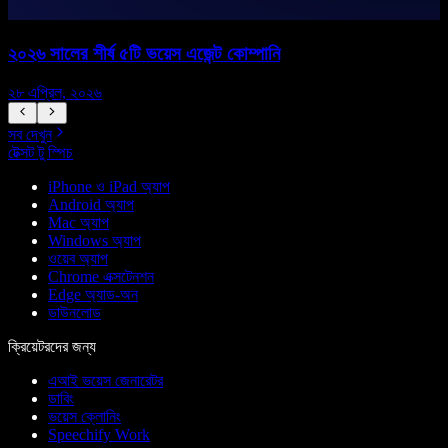
২০২৬ সালের শীর্ষ ৫টি ভয়েস এজেন্ট কোম্পানি
২৮ এপ্রিল, ২০২৬
১
সব দেখুন
টেক্সট টু স্পিচ
iPhone ও iPad অ্যাপ
Android অ্যাপ
Mac অ্যাপ
Windows অ্যাপ
ওয়েব অ্যাপ
Chrome এক্সটেনশন
Edge অ্যাড-অন
ডাউনলোড
ক্রিয়েটরদের জন্য
এআই ভয়েস জেনারেটর
ডাবিং
ভয়েস ক্লোনিং
Speechify Work