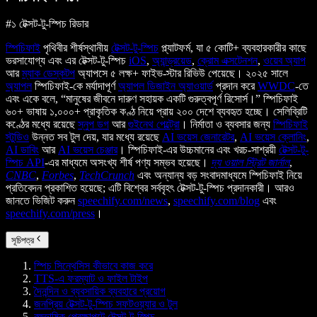
#১ টেক্সট-টু-স্পিচ রিডার
স্পিচিফাই
পৃথিবীর শীর্ষস্থানীয়
টেক্সট-টু-স্পিচ
প্ল্যাটফর্ম, যা ৫ কোটি+ ব্যবহারকারীর কাছে
ভরসাযোগ্য এবং এর টেক্সট-টু-স্পিচ
iOS
,
অ্যান্ড্রয়েড
,
ক্রোম এক্সটেনশন
,
ওয়েব অ্যাপ
আর
ম্যাক ডেস্কটপ
অ্যাপসে ৫ লক্ষ+ ফাইভ-স্টার রিভিউ পেয়েছে। ২০২৫ সালে
অ্যাপল
স্পিচিফাই-কে মর্যাদাপূর্ণ
অ্যাপল ডিজাইন অ্যাওয়ার্ড
প্রদান করে
WWDC
-তে
এবং একে বলে, “মানুষের জীবনে দারুণ সহায়ক একটি গুরুত্বপূর্ণ রিসোর্স।” স্পিচিফাই
৬০+ ভাষায় ১,০০০+ প্রাকৃতিক কণ্ঠ নিয়ে প্রায় ২০০ দেশে ব্যবহৃত হচ্ছে। সেলিব্রিটি
কণ্ঠের মধ্যে রয়েছে
স্নুপ ডগ
আর
গুইনেথ পেল্ট্রো
। নির্মাতা ও ব্যবসার জন্য
স্পিচিফাই
স্টুডিও
উন্নত সব টুল দেয়, যার মধ্যে রয়েছে
AI ভয়েস জেনারেটর
,
AI ভয়েস ক্লোনিং
,
AI ডাবিং
আর
AI ভয়েস চেঞ্জার
। স্পিচিফাই-এর উচ্চমানের এবং খরচ-সাশ্রয়ী
টেক্সট-টু-
স্পিচ API
-এর মাধ্যমে অসংখ্য শীর্ষ পণ্য সম্ভব হয়েছে।
দ্য ওয়াল স্ট্রিট জার্নাল
,
CNBC
,
Forbes
,
TechCrunch
এবং অন্যান্য বড় সংবাদমাধ্যমে স্পিচিফাই নিয়ে
প্রতিবেদন প্রকাশিত হয়েছে; এটি বিশ্বের সর্ববৃহৎ টেক্সট-টু-স্পিচ প্রদানকারী। আরও
জানতে ভিজিট করুন
speechify.com/news
,
speechify.com/blog
এবং
speechify.com/press
।
সূচিপত্র
স্পিচ সিন্থেসিস কীভাবে কাজ করে
TTS-এ ফরম্যাট ও ফাইল টাইপ
দৈনন্দিন ও ব্যবসায়িক ব্যবহারে প্রয়োগ
জনপ্রিয় টেক্সট-টু-স্পিচ সফটওয়্যার ও টুল
বহুভাষিক প্রেক্ষাপটে টেক্সট-টু-স্পিচ