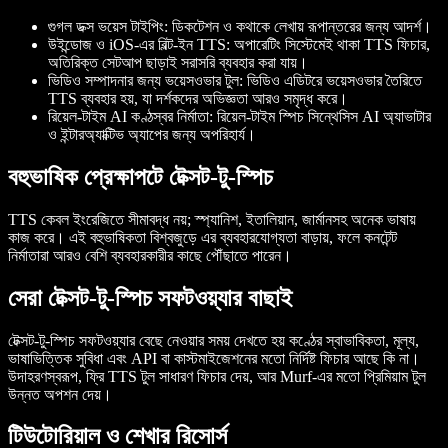
গুগল ডক্স ভয়েস টাইপিং:
ডিকটেশন ও কথাকে লেখায় রূপান্তরের জন্য আদর্শ।
উইন্ডোজ ও iOS-এর বিল্ট-ইন TTS:
অপারেটিং সিস্টেমেই থাকা TTS ফিচার,
অতিরিক্ত সেটআপ ছাড়াই সরাসরি ব্যবহার করা যায়।
ভিডিও সম্পাদনার জন্য ভয়েসওভার টুল:
ভিডিও এডিটরে ভয়েসওভার তৈরিতে
TTS ব্যবহার হয়, যা দর্শকদের অভিজ্ঞতা আরও সমৃদ্ধ করে।
রিয়েল-টাইম AI কণ্ঠস্বর নির্মাতা:
রিয়েল-টাইম স্পিচ সিন্থেসিস AI অ্যাভাটার
ও ইন্টারঅ্যাক্টিভ অ্যাপের জন্য অপরিহার্য।
বহুভাষিক প্রেক্ষাপটে টেক্সট-টু-স্পিচ
TTS কেবল ইংরেজিতে সীমাবদ্ধ নয়; স্প্যানিশ, ইতালিয়ান, জার্মানসহ অনেক ভাষায়
কাজ করে। এই বহুভাষিকতা বিশ্বজুড়ে এর ব্যবহারযোগ্যতা বাড়ায়, ফলে কনটেন্ট
নির্মাতারা আরও বেশি ব্যবহারকারীর কাছে পৌঁছাতে পারেন।
সেরা টেক্সট-টু-স্পিচ সফটওয়্যার বাছাই
টেক্সট-টু-স্পিচ সফটওয়্যার বেছে নেওয়ার সময় দেখতে হয় কণ্ঠের স্বাভাবিকতা, মূল্য,
ভাষাভিত্তিক সুবিধা এবং API বা কাস্টমাইজেশনের মতো নির্দিষ্ট ফিচার আছে কি না।
উদাহরণস্বরূপ, ফ্রি TTS টুল সাধারণ ফিচার দেয়, আর Murf-এর মতো প্রিমিয়াম টুল
উন্নত অপশন দেয়।
টিউটোরিয়াল ও শেখার রিসোর্স