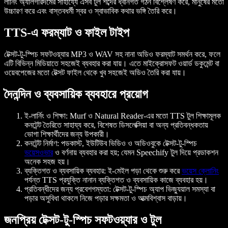
লার্নিং অ্যালগরিদমের সাহায্যে এসব টুল শব্দের ধ্বনিগত গঠন বিশ্লেষণ করে, মানুষের মতো
উচ্চারণ করে এবং বাস্তবধর্মী স্বর ও স্বাভাবিক কথার ভঙ্গি তৈরি করে।
TTS-এ ফরম্যাট ও ফাইল টাইপ
টেক্সট-টু-স্পিচ সফটওয়্যার MP3 ও WAV সহ নানা অডিও ফরম্যাট সমর্থন করে, ফলে
এটি বিভিন্ন মিডিয়াতে সহজেই ব্যবহার করা যায়। এতে মাইক্রোসফট ওয়ার্ড ডকুমেন্ট বা
ওয়েবপেজের মতো টেক্সট ফাইল থেকে খুব সহজেই অডিও তৈরি করা যায়।
দৈনন্দিন ও ব্যবসায়িক ব্যবহারে প্রয়োগ
ই-লার্নিং ও শিক্ষা:
Murf ও Natural Reader-এর মতো TTS টুল শিক্ষামূলক
কনটেন্ট তৈরিতে সাহায্য করে, বিশেষত ডিসলেক্সিয়া বা অন্য প্রতিবন্ধকতায়
ভোগা শিক্ষার্থীদের জন্য উপকারী।
কনটেন্ট নির্মাণ:
পডকাস্ট, ইউটিউব ভিডিও ও অডিওবুকে টেক্সট-টু-স্পিচ
ভয়েসওভার
ও বর্ণনায় ব্যবহার করা হয়; যেমন Speechify টুল দিয়ে প্রডাকশন
অনেক সহজ হয়।
ব্যক্তিগত ও ব্যবসায়িক ব্যবহার:
ই-মেইল পড়া থেকে শুরু করে
ভয়েস ক্লোনিং
পর্যন্ত TTS প্রযুক্তি নানান ব্যক্তিগত ও ব্যবসায়িক কাজে ব্যবহার হয়।
প্রতিবন্ধীদের জন্য প্রবেশগম্যতা:
টেক্সট-টু-স্পিচ অ্যাপ ভিজ্যুয়াল সমস্যা বা
পড়ার অসুবিধা থাকলে নিজে পড়ার সক্ষমতা ও আত্মবিশ্বাস বাড়ায়।
জনপ্রিয় টেক্সট-টু-স্পিচ সফটওয়্যার ও টুল