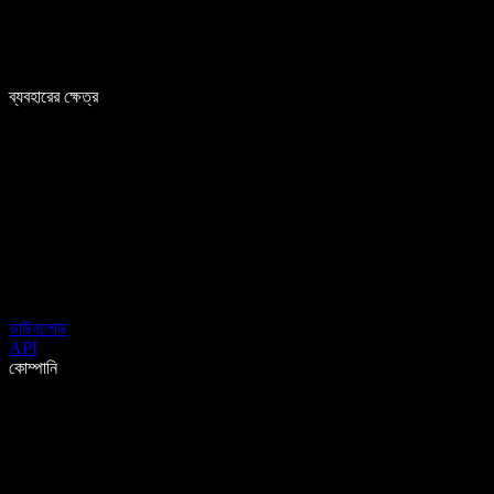
ব্যবহারের ক্ষেত্র
ডাউনলোড
API
কোম্পানি