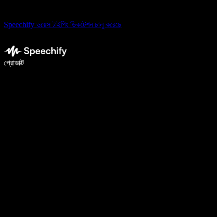
Speechify ভয়েস টাইপিং ডিকটেশন চালু করেছে
ভয়েস টাইপিং দিয়ে ৫ গুণ দ্রুত লিখুন
প্রোডাক্ট
আরও জানুন