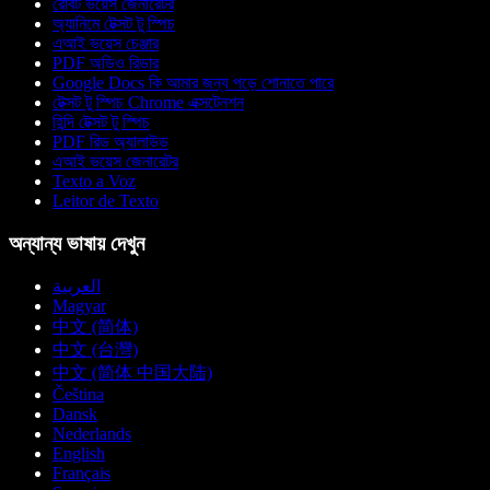
রোবট ভয়েস জেনারেটর
অ্যানিমে টেক্সট টু স্পিচ
এআই ভয়েস চেঞ্জার
PDF অডিও রিডার
Google Docs কি আমার জন্য পড়ে শোনাতে পারে
টেক্সট টু স্পিচ Chrome এক্সটেনশন
হিন্দি টেক্সট টু স্পিচ
PDF রিড অ্যালাউড
এআই ভয়েস জেনারেটর
Texto a Voz
Leitor de Texto
অন্যান্য ভাষায় দেখুন
العربية
Magyar
中文 (简体)
中文 (台灣)
中文 (简体 中国大陆)
Čeština
Dansk
Nederlands
English
Français