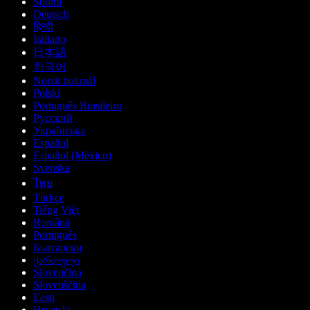
Suomi
Deutsch
हिन्दी
Italiano
日本語
한국어
Norsk bokmål
Polski
Português Brasileiro
Русский
Українська
Español
Español (México)
Svenska
ไทย
Türkçe
Tiếng Việt
Română
Português
Български
ქართული
Slovenčina
Slovenščina
Eesti
Hrvatski