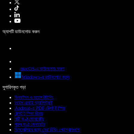
অ্যাপটি ডাউনলোড করুন
macOS-এ ডাউনলোড করুন
Windows-এ ডাউনলোড করুন
সুপারিশকৃত পড়া
ডিকটেশন ও ভয়েস টাইপিং
ভয়েস এআই অ্যাসিস্ট্যান্ট
Android-এ PDF টেক্সট টু স্পিচ
টেক্সট টু স্পিচ রিডার
নারী কণ্ঠ জেনারেটর
পুরুষ কণ্ঠ জেনারেটর
ডিসলেক্সিয়ার জন্য সেরা রিডিং প্রোগ্রামগুলো