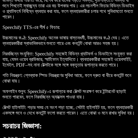
জীবন্ত কথায় পরিণত করে, বিশেষ করে যাদের পড়তে সমস্যা, দৃষ্টিশক্তিতে সমস্যা বা
শুনে শিখতেই স্বাচ্ছন্দ্য তারা এর বড় উপকার পায়। এর লচনশীল ফিচার বিভিন্ন ডিভাইস
ও প্ল্যাটফর্মে নির্বিঘ্নে ব্যবহার করা যায়, ফলে ব্যবহারকারীরা চলার পথে সুবিধামতো শুনতে
পারেন।
Speechify TTS-এর শীর্ষ ৫ ফিচার
:
উচ্চমানের কণ্ঠ
: Speechify অনেক ভাষায় বাস্তবধর্মী, উচ্চমানের কণ্ঠ দেয়। এতে
ব্যবহারকারীরা স্বাভাবিকভাবে শুনতে পারে এবং কনটেন্ট বোঝা আরও সহজ হয়।
নিরবচ্ছিন্ন সংযুক্তি
: Speechify সহজেই বিভিন্ন প্ল্যাটফর্ম ও ডিভাইসে সংযুক্ত করা
যায়, যেমন ওয়েব ব্রাউজার, স্মার্টফোন ইত্যাদিতে। ব্যবহারকারীরা সহজেই ওয়েবসাইট,
ইমেইল, PDF–সহ নানা টেক্সটকে সঙ্গে সঙ্গে বক্তৃতায় রূপান্তর করতে পারে।
গতি নিয়ন্ত্রণ
: প্লেব্যাক স্পিড নিয়ন্ত্রণের সুবিধা আছে, ফলে দ্রুত বা ধীরে কনটেন্ট শুনে
বোঝা যায়।
অফলাইন শুনুন
: Speechify-এ রূপান্তর করা টেক্সট সংরক্ষণ করে ইন্টারনেট ছাড়াই
শুনতে পারবেন, ফলে নিরবচ্ছিন্ন অ্যাক্সেস পাওয়া যায়।
টেক্সট হাইলাইট
: পড়ার সময় যে অংশ পড়া হচ্ছে, সেটাই হাইলাইট হয়, ফলে ব্যবহারকারী
একসঙ্গে শুনে ও দেখে কনটেন্ট ফলো করতে পারেন। এতে বোঝা ও মনে রাখার সুবিধা হয়।
সচরাচর জিজ্ঞাসা: