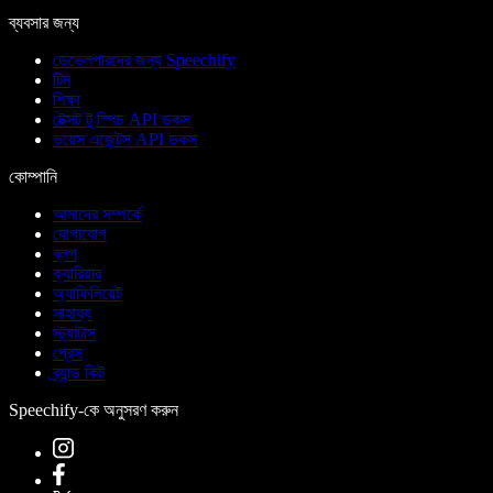
ব্যবসার জন্য
ডেভেলপারদের জন্য Speechify
টিম
শিক্ষা
টেক্সট টু স্পিচ API ডকস
ভয়েস এজেন্টস API ডকস
কোম্পানি
আমাদের সম্পর্কে
যোগাযোগ
ব্লগ
ক্যারিয়ার
অ্যাফিলিয়েট
সাহায্য
স্ট্যাটাস
প্রেস
ব্র্যান্ড কিট
Speechify-কে অনুসরণ করুন