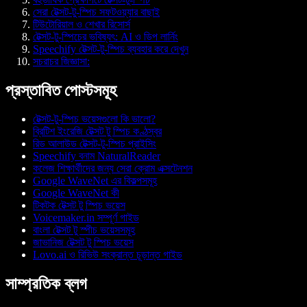
সেরা টেক্সট-টু-স্পিচ সফটওয়্যার বাছাই
টিউটোরিয়াল ও শেখার রিসোর্স
টেক্সট-টু-স্পিচের ভবিষ্যৎ: AI ও ডিপ লার্নিং
Speechify টেক্সট-টু-স্পিচ ব্যবহার করে দেখুন
সচরাচর জিজ্ঞাসা:
প্রস্তাবিত পোস্টসমূহ
টেক্সট-টু-স্পিচ ভয়েসগুলো কি ভালো?
ব্রিটিশ ইংরেজি টেক্সট টু স্পিচ কণ্ঠস্বর
রিড আলাউড টেক্সট-টু-স্পিচ প্রাইসিং
Speechify বনাম NaturalReader
কলেজ শিক্ষার্থীদের জন্য সেরা ক্রোম এক্সটেনশন
Google WaveNet এর বিকল্পসমূহ
Google WaveNet কী
টিকটক টেক্সট টু স্পিচ ভয়েস
Voicemaker.in সম্পূর্ণ গাইড
বাংলা টেক্সট টু স্পীচ ভয়েসসমূহ
জাভানিজ টেক্সট টু স্পিচ ভয়েস
Lovo.ai ও রিভিউ সংক্রান্ত চূড়ান্ত গাইড
সাম্প্রতিক ব্লগ