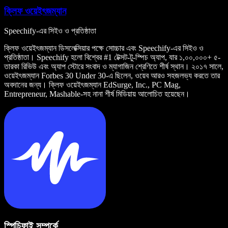
ক্লিফ ওয়েইৎজম্যান
Speechify-এর সিইও ও প্রতিষ্ঠাতা
ক্লিফ ওয়েইৎজম্যান ডিসলেক্সিয়ার পক্ষে সোচ্চার এবং Speechify-এর সিইও ও
প্রতিষ্ঠাতা। Speechify হলো বিশ্বের #1 টেক্সট-টু-স্পিচ অ্যাপ, যার ১,০০,০০০+ ৫-
তারকা রিভিউ এবং অ্যাপ স্টোরে সংবাদ ও ম্যাগাজিন শ্রেণিতে শীর্ষ স্থান। ২০১৭ সালে,
ওয়েইৎজম্যান Forbes 30 Under 30-এ ছিলেন, ওয়েব আরও সহজলভ্য করতে তার
অবদানের জন্য। ক্লিফ ওয়েইৎজম্যান EdSurge, Inc., PC Mag,
Entrepreneur, Mashable-সহ নানা শীর্ষ মিডিয়ায় আলোচিত হয়েছেন।
স্পিচিফাই সম্পর্কে