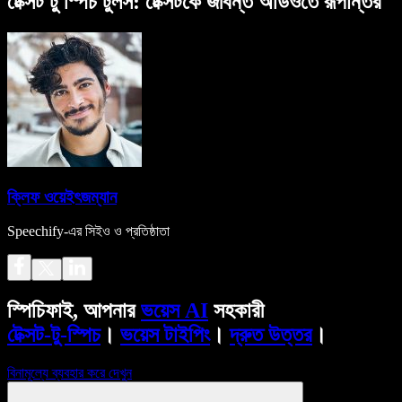
টেক্সট টু স্পিচ টুলস: টেক্সটকে জীবন্ত অডিওতে রূপান্তর
ক্লিফ ওয়েইৎজম্যান
Speechify-এর সিইও ও প্রতিষ্ঠাতা
স্পিচিফাই, আপনার
ভয়েস AI
সহকারী
টেক্সট-টু-স্পিচ
।
ভয়েস টাইপিং
।
দ্রুত উত্তর
।
বিনামূল্যে ব্যবহার করে দেখুন