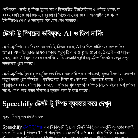
বেশিরভাগ টেক্সট-টু-স্পিচ টুলের সাথে বিস্তারিত টিউটোরিয়াল ও গাইড থাকে, যা
ব্যবহারকারীকে কার্যকরভাবে ব্যবহার শিখতে সাহায্য করে। অনলাইন ফোরাম ও
ইউটিউবও শেখা ও সমস্যার সমাধানে বেশ সহায়ক।
টেক্সট-টু-স্পিচের ভবিষ্যৎ: AI ও ডিপ লার্নিং
টেক্সট-টু-স্পিচের ভবিষ্যৎ অনেকটাই নির্ভর করছে AI ও ডিপ লার্নিংয়ের অগ্রগতির
ওপর। এসব উদ্ভাবনের ফলে আরও প্রাকৃতিক ও মানুষের মতো কণ্ঠ তৈরি করা সম্ভব
হচ্ছে, আর AI টুল, ভয়েস ক্লোনিং ও রিয়েল-টাইম ইন্টারঅ্যাক্টিভ সিস্টেমে নতুন নতুন
সম্ভাবনা খুলে যাচ্ছে।
টেক্সট-টু-স্পিচ টুল শুধু প্রযুক্তিগত বিস্ময় নয়; এটি প্রবেশগম্যতা, সৃজনশীলতা ও দক্ষতার
নতুন দরজা খুলে দিয়েছে। ব্যক্তিগত, শিক্ষা বা পেশাগত– যেকোনো কাজে TTS
প্রযুক্তির ব্যবহার দিন দিন বাড়ছে। কৃত্রিম বুদ্ধিমত্তা ও স্পিচ সিন্থেসিসের অগ্রগতির
সাথে, লেখা আর বলার সীমারেখা ক্রমশ অস্পষ্ট হয়ে যাচ্ছে।
Speechify টেক্সট-টু-স্পিচ ব্যবহার করে দেখুন
মূল্য
: বিনামূল্যে ট্রাই করুন
Speechify
টেক্সট টু স্পিচ
একটি বিপ্লবী টুল, যা টেক্সট-ভিত্তিক কনটেন্ট গ্রহণের ধরণই
বদলে দিয়েছে। উন্নত TTS প্রযুক্তি কাজে লাগিয়ে Speechify লিখিত টেক্সটকে